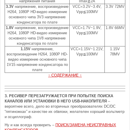
напряжения питания
Imax≧2A
3.3V
напряжение, воспроизведение
VCC=3.2V~3.4V,
3.3V 72MV
H264, 1080P HD-видео измерение
Vpp≦100MV
основного чипа 3V3 напряжение
конденсатора по плате
1.8V
напряжение, воспроизведение
VCC=1.7V~1.9V,
1.8V 66MV
H264, 1080P HD-видео измерение
Vpp≦100MV
основного чипа 1V8 напряжение
конденсатора по плате
1.15V
напряжение,
VCC=1.15V~1.21V,
1.15V
воспроизведение H264, 1080P HD-
Vpp≦100MV
78MV
видео измерение основного чипа
1V15 напряжение конденсатора по
плате
↑ СОДЕРЖАНИЕ ↑
3. РЕСИВЕР ПЕРЕЗАГРУЖАЕТСЯ ПРИ ПОПЫТКЕ ПОИСКА
КАНАЛОВ ИЛИ УСТАНОВКИ В НЕГО USB-НАКОПИТЕЛЯ
–
вероятнее всего, дело во вторичных преобразователях DC/DC
“пятиножках” и качестве их обвязки, желателен хороший вольтметр
и осциллограф.
Ну и как всегда проверить –
ПОИСК/ЗАМЕНА НЕИСПРАВНЫХ