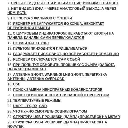
ПРЫГАЕТ И ДЕРГАЕТСЯ ИЗОБРАЖЕНИЕ, ИСКАЖАЕТСЯ ЦВЕТ
НЕТ ВИДЕО/ЗВУКА – ЧЕРЕЗ АНАЛОГОВЫЙ ВЫХОД, А ЧЕРЕЗ
HDMI ЕСТЬ
НЕТ ЗВУКА У ФИЛЬМОВ С ФЛЕШКИ
РЕСИВЕР НЕ ЗАГРУЖАЕТСЯ ДО КОНЦА, НЕКОНТАКТ
ОПЕРАТИВНОЙ ПАМЯТИ
С ЦИФРОВЫМ ИНДИКАТОРОМ: НЕ РАБОТАЮТ КНОПКИ НА
ПАНЕЛИ, КАНАЛЫ САМИ ПЕРЕКЛЮЧАЮТСЯ
НЕ РАБОТАЕТ ПУЛЬТ
ПУЛЬТОМ ПРИХОДИТСЯ ПРИЦЕЛИВАТЬСЯ
РАЗДРАЖАЕТ ПИСК-СВИСТ, НО ВСЁ РАБОТАЕТ НОРМАЛЬНО
РЕСИВЕР ОТКЛЮЧАЕТСЯ САМ СОБОЙ
ПРИ ПОПЫТКЕ ОБНОВИТЬ ПРОШИВКУ С ЭФИРА (OAD/OTA
UPGRADE) ЗАВИСАЕТ
ANTENNA SHORT, WARNING! LNB SHORT, ПЕРЕГРУЗКА
АНТЕННЫ, ANTENNA OVERLOAD
USB
ПОИСК/ЗАМЕНА НЕИСПРАВНЫХ КОНДЕНСАТОРОВ
ПОИСК НЕИСПРАВНОСТИ, СВЯЗАННОЙ С ПРОГРЕВОМ
ТЕМПЕРАТУРНЫЕ РЕЖИМЫ
UART – TX, RX, GND
ЧТО НУЖНО СМОТРЕТЬ ОСЦИЛЛОГРАФОМ
СТРУКТУРА USB-ПРОШИВКИ (ДАМПА) ПРИСТАВОК НА MSTAR
СТРУКТУРА USB-ПРОШИВКИ (ДАМПА) ПРИСТАВОК НА
NOVATEK