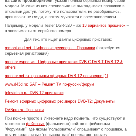
на сайте производителя
, указав полный серийный номер своей
модели. Многие из них специально не выкладывают прошивки в
открытый доступ, потому что пользователи, не разобравшись,
прошивают не глядя, а потом мучаются с восстановлением.
Например, у модели Tesler DSR-320 – аж
13 вариантов прошивок
–
в зависимости от серийного номера.
Для тех, кто ищет дампы цифровых приставок:
remont-aud.net: Цифровые ресиверы – Прошивки
(потребуется
серьёзная регистрация)
monitor.espec.ws: Цифровые приставки DVB-C DVB-T DVB-T2 &
others
monitor.net.ru: прошивки эфирных DVB-T2 ресиверов [1]
www.d43d.ru: SAT – Ремонт TV по-русски/форум
televid-sib.ru: DVB-T2 приставки
Ремонт эфирных цифровых ресиверов DVB-T2: Документы
DVBpro.ru: Прошивки
При поиске просто в Интернете надо помнить, что существуют и
множество
фейковых
(фальшивых) сайтов с фейковыми
“Форумами”, где якобы “пользователи” спрашивают о прошивке, а
другие фальшивые “пользователи” предлагают ссылку,