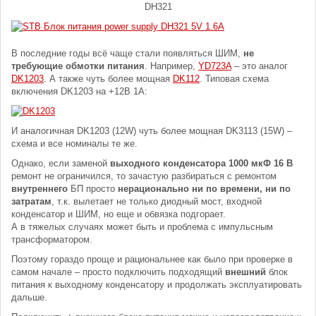
DH321
В последние годы всё чаще стали появляться ШИМ,
не
требующие обмотки питания
. Например,
YD723A
– это аналог
DK1203
. А также чуть более мощная
DK112
. Типовая схема
включения DK1203 на +12В 1А:
И аналогичная DK1203 (12W) чуть более мощная DK3113 (15W) –
схема и все номиналы те же.
Однако, если заменой
выходного конденсатора 1000 мкФ 16 В
ремонт не ограничился, то зачастую разбираться с ремонтом
внутреннего
БП просто
нерационально ни по времени, ни по
затратам
, т.к. вылетает не только диодный мост, входной
конденсатор и ШИМ, но еще и обвязка подгорает.
А в тяжелых случаях может быть и проблема с импульсным
трансформатором.
Поэтому гораздо проще и рациональнее как было при проверке в
самом начале – просто подключить подходящий
внешний
блок
питания к выходному конденсатору и продолжать эксплуатировать
дальше.