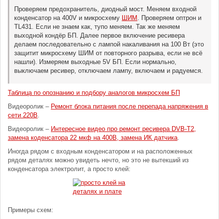
Проверяем предохранитель, диодный мост. Меняем входной
конденсатор на 400V и микросхему
ШИМ
. Проверяем оптрон и
TL431. Если не знаем как, тупо меняем. Так же меняем
выходной кондёр БП. Далее первое включение ресивера
делаем последовательно с лампой накаливания на 100 Вт (это
защитит микросхему ШИМ от повторного разрыва, если не всё
нашли). Измеряем выходные 5V БП. Если нормально,
выключаем ресивер, отключаем лампу, включаем и радуемся.
Таблица по опознанию и подбору аналогов микросхем БП
Видеоролик –
Ремонт блока питания после перепада напряжения в
сети 220В
.
Видеоролик –
Интересное видео про ремонт ресивера DVB-T2,
замена коденсатора 22 мкф на 400В, замена ИК датчика
.
Иногда рядом с входным конденсатором и на расположенных
рядом деталях можно увидеть нечто, но это не вытекший из
конденсатора электролит, а просто клей:
Примеры схем: