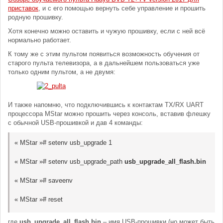
приставок
, и с его помощью вернуть себе управление и прошить
родную прошивку.
Хотя конечно можно оставить и чужую прошивку, если с ней всё
нормально работает.
К тому же с этим пультом появиться возможность обучения от
старого пульта телевизора, а в дальнейшем пользоваться уже
только одним пультом, а не двумя:
И также напомню, что подключившись к контактам TX/RX UART
процессора MStar можно прошить через консоль, вставив флешку
с обычной USB-прошивкой и дав 4 команды:
« MStar »# setenv usb_upgrade 1
« MStar »# setenv usb_upgrade_path
usb_upgrade_all_flash.bin
« MStar »# saveenv
« MStar »# reset
где
usb_upgrade_all_flash.bin
– имя USB-прошивки (но может быть