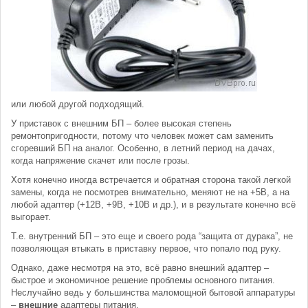
или любой другой подходящий.
У приставок с внешним БП – более высокая степень
ремонтопригодности, потому что человек может сам заменить
сгоревший БП на аналог. Особенно, в летний период на дачах,
когда напряжение скачет или после грозы.
Хотя конечно иногда встречается и обратная сторона такой легкой
замены, когда не посмотрев внимательно, меняют не на +5В, а на
любой адаптер (+12В, +9В, +10В и др.), и в результате конечно всё
выгорает.
Т.е. внутренний БП – это еще и своего рода “защита от дурака”, не
позволяющая втыкать в приставку первое, что попало под руку.
Однако, даже несмотря на это, всё равно внешний адаптер –
быстрое и экономичное решение проблемы основного питания.
Неслучайно ведь у большинства маломощной бытовой аппаратуры
–
внешние
адаптеры питания.