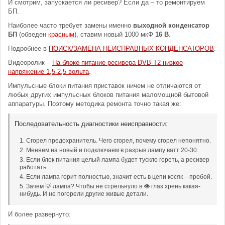
И смотрим, запускается ли ресивер? Если да – то ремонтируем
БП.
Наиболее часто требует замены именно
выходной конденсатор
БП
(обведен
красным
), ставим новый 1000 мкФ
16 В
.
Подробнее в
ПОИСК/ЗАМЕНА НЕИСПРАВНЫХ КОНДЕНСАТОРОВ
.
Видеоролик –
На блоке питание ресивера DVB-T2 низкое
напряжение 1,5-2,5 вольта
.
Импульсные блоки питания приставок ничем не отличаются от
любых других импульсных блоков питания маломощной бытовой
аппаратуры. Поэтому методика ремонта точно такая же:
Последовательность диагностики неисправности:
Сгорел предохранитель. Чего сгорел, почему сгорел непонятно.
Меняем на новый и подключаем в разрыв лампу ватт 20-30.
Если блок питания целый лампа будет тускло гореть, а ресивер
работать.
Если лампа горит полностью, значит есть в цепи косяк – пробой.
Зачем 💡 лампа? Чтобы не стрельнуло в 👁 глаз хрень какая-
нибудь. И не погорели другие живые детали.
И более развернуто: