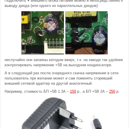
Подключить
+
внешнего блока питания можно и непосредственно к
выводу диода (или одного из параллельных диодов):
неслучайно они запаяны катодом вверх, т.к. на заводе так удобнее
контролировать напряжение +5В на выходном конденсаторе.
А в следующий раз после очередного скачка напряжения в сети
пользователь при желании может и сам поменять сгоревший
внешний сетевой адаптер на другой аналогичный.
Например, стоимость БП +5В 1.3А –
150
р., а БП +5В 2А –
250
р.