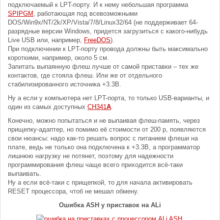
подключаемый к LPT-порту. И к нему небольшая программа
SPIPGM
, работающая под всевозможными
DOS/Win9x/NT/2k/XP/Vista/7/8/Linux32/64 (не поддерживает 64-
разрядные версии Windows, придется загрузиться с какого-нибудь
Live USB или, например,
FreeDOS
).
При подключении к LPT-порту провода должны быть максимально
короткими, например, около 5 см.
Запитать выпаянную флеш лучше от самой приставки – тех же
контактов, где стояла флеш. Или же от отдельного
стабилизированного источника +3.3В.
Ну а если у компьютера нет LPT-порта, то только USB-варианты, и
один из самых доступных
CH341
A
.
Конечно, можно попытаться и не выпаивая флеш-память, через
прищепку-адаптер, но помимо её стоимости от 200 р, появляются
свои нюансы: надо как-то решать вопрос с питанием флеши на
плате, ведь не только она подключена к +3.3В, а программатор
лишнюю нагрузку не потянет, поэтому для надежности
программирования флеш чаще всего приходится всё-таки
выпаивать.
Ну а если всё-таки с прищепкой, то для начала активировать
RESET процессора, чтоб не мешал обмену.
Ошибка ASH у приставок на ALi