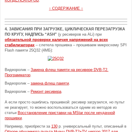
КОНДЕНСАТОРОВ
.
↑ СОДЕРЖАНИЕ ↑
4. ЗАВИСАНИЯ ПРИ ЗАГРУЗКЕ, ЦИКЛИЧЕСКАЯ ПЕРЕЗАГРУЗКА
ПО КРУГУ, НАДПИСЬ “ASH”
(у ресиверов на ALi) при
обязательной проверки наличия напряжений на всех
стабилизаторах
– слетела прошивка – прошиваем микросхему SPI
Flash памяти 25Q32 (4МБ):
Видеоролик –
Замена флеш памяти на ресивере DVB-T2.
Программатор
.
Видеоролик –
замена флеш памяти
.
Видеоролик –
Ремонт ресивера
.
А если просто ошиблись прошивкой: ресивер загрузился, но пульт
не реагирует, то можно воспользоваться одним из методов из
статьи
Восстановление приставки на MStar после неудачной
прошивки
.
Например, приобрести за
130
р. универсальный пульт, описанный в
Обзоре обучаемого пульта Huayu DVB-T2+TV version 2017 для