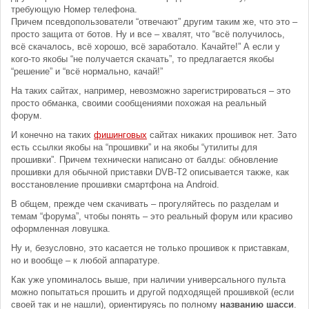
требующую Номер телефона.
Причем псевдопользователи “отвечают” другим таким же, что это –
просто защита от ботов. Ну и все – хвалят, что “всё получилось,
всё скачалось, всё хорошо, всё заработало. Качайте!” А если у
кого-то якобы “не получается скачать”, то предлагается якобы
“решение” и “всё нормально, качай!”
На таких сайтах, например, невозможно зарегистрироваться – это
просто обманка, своими сообщениями похожая на реальный
форум.
И конечно на таких
фишинговых
сайтах никаких прошивок нет. Зато
есть ссылки якобы на “прошивки” и на якобы “утилиты для
прошивки”. Причем технически написано от балды: обновление
прошивки для обычной приставки DVB-T2 описывается также, как
восстановление прошивки смартфона на Android.
В общем, прежде чем скачивать – прогуляйтесь по разделам и
темам “форума”, чтобы понять – это реальный форум или красиво
оформленная ловушка.
Ну и, безусловно, это касается не только прошивок к приставкам,
но и вообще – к любой аппаратуре.
Как уже упоминалось выше, при наличии универсального пульта
можно попытаться прошить и другой подходящей прошивкой (если
своей так и не нашли), ориентируясь по полному
названию шасси
.