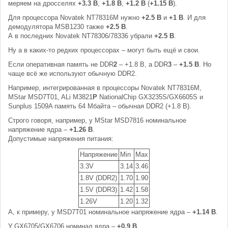
меряем на дросселях
+3.3 В
,
+1.8 В
,
+1.2 В
(
+1.15 В
).
Для процессора Novatek NT78316M нужно
+2.5 В
и
+1 В
. И для
демодулятора MSB1230 также
+2.5 В
.
А в последних Novatek NT78306/78336 убрали
+2.5 В
.
Ну а в каких-то редких процессорах – могут быть ещё и свои.
Если оперативная память не DDR
2
– +1.8 В, а DDR
3
–
+1.5 В
. Но
чаще всё же используют обычную DDR2.
Например, интегрированная в процессоры Novatek NT78316M,
MStar MSD7T01, ALi M3821
P
NationalChip GX3235S/GX6605S и
Sunplus 1509A память 64 Мбайта – обычная DDR2 (+1.8 В).
Строго говоря, например, у MStar MSD7816 номинальное
напряжение ядра –
+1.26 В
.
Допустимые напряжения питания:
Напряжение
Min
Max
3.3V
3.14
3.46
1.8V (DDR2)
1.70
1.90
1.5V (DDR3)
1.42
1.58
1.26V
1.20
1.32
А, к примеру, у MSD7T01 номинальное напряжение ядра –
+1.14 В
.
У GX6705/GX6706 номинал ядра –
+0.9 В
.