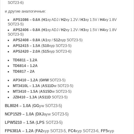
SOT23-6)
и другие аналогичные:
APS1086 – 0.6A
(
H1
xy ADJ /
H2
xy 1.2V /
H3
xy 1.5V /
H4
xy 1.8V
SOT23-5)
APS2406 – 0.8A
(
H1
xy ADJ /
H2
xy 1.2V /
H3
xy 1.5V /
H4
xy 1.8V
SOT23-5)
APS2408 – 0.8A
(
A1
xy /
S12
xyp SOT23-5)
APS2415 – 1.5A
(
S10
xyp SOT23-5)
APS2420 – 2.0A
(
S15
xyp SOT23-6)
TD6811 – 1.2A
TD6814 – 1.2A
TD6817 – 2A
AP3410 – 1.2A
(
GHW
SOT23-5)
MT3410L – 1.3A
(
AS11D
w SOT23-5)
MT3410 – 1.5A
(
AS15D
w SOT23-5)
JZ8410 – 1.3A
(
AS11D
SOT23-5)
BL8024 – 1.0A
(
GG
yw SOT23-5)
NCP1529 – 1.0A
(
DXJ
ayw SOT23-5)
LPW5210 – 1.5A
(
LPS
SOT23-5)
FP6381A – 1.2A
(
FA2
xyp SOT23-5,
FC4
xyp SOT23-6,
FF5
xyp