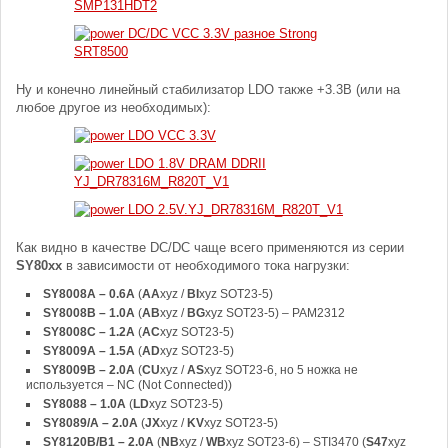
Ну и конечно линейный стабилизатор LDO также +3.3В (или на
любое другое из необходимых):
Как видно в качестве DC/DC чаще всего применяются из серии
SY80xx
в зависимости от необходимого тока нагрузки:
SY8008A – 0.6A
(
AA
xyz /
BI
xyz SOT23-5)
SY8008B – 1.0A
(
AB
xyz /
BG
xyz SOT23-5) – PAM2312
SY8008C – 1.2A
(
AC
xyz SOT23-5)
SY8009A – 1.5A
(
AD
xyz SOT23-5)
SY8009B – 2.0A
(
CU
xyz /
AS
xyz SOT23-6, но 5 ножка не
используется – NC (Not Connected))
SY8088 – 1.0A
(
LD
xyz SOT23-5)
SY8089/A – 2.0A
(
JX
xyz /
KV
xyz SOT23-5)
SY8120B/B1 – 2.0A
(
NB
xyz /
WB
xyz SOT23-6) – STI3470 (
S47
xyz