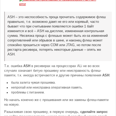
ASH – это неспособность проца прочитать содержимое флеш
правильно, т.е. возможно дамп не его или корявый, часто
бывает что при считывании появляются ошибки 1 байт
изменится и всё – ASH на дисплее, измененная контрольная
сумма. Несвязка проца с флешью может быть из-за изменений
сопротивлений или обрывов в шине, и наконец флеш может
спокойно прошиться через COM или JTAG, но потом после
рестарта ресивера, потерять некоторые данные – опять же
ASH.
Т.е. ошибка
ASH
в ресиверах на процессорах ALi не во всех
случаях означает битую прошивку или неисправность флеш-
памяти, т.к. иногда встречаются и другие причины появления
ASH
:
была залита чужая прошивка.
непропай или неисправна оперативная память.
проблемы с питанием.
Но начать конечно же с прошивания или же замены флеш-памяти
на новую.
Разыскивая свою прошивку, в первую очередь,
сделайте запрос