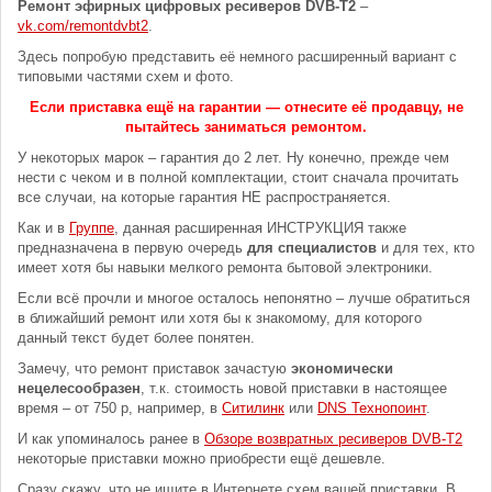
Ремонт эфирных цифровых ресиверов DVB-T2
–
vk.com/remontdvbt2
.
Здесь попробую представить её немного расширенный вариант с
типовыми частями схем и фото.
Если приставка ещё на гарантии — отнесите её продавцу, не
пытайтесь заниматься ремонтом.
У некоторых марок – гарантия до 2 лет. Ну конечно, прежде чем
нести с чеком и в полной комплектации, стоит сначала прочитать
все случаи, на которые гарантия НЕ распространяется.
Как и в
Группе
, данная расширенная ИНСТРУКЦИЯ также
предназначена в первую очередь
для специалистов
и для тех, кто
имеет хотя бы навыки мелкого ремонта бытовой электроники.
Если всё прочли и многое осталось непонятно – лучше обратиться
в ближайший ремонт или хотя бы к знакомому, для которого
данный текст будет более понятен.
Замечу, что ремонт приставок зачастую
экономически
нецелесообразен
, т.к. стоимость новой приставки в настоящее
время – от 750 р, например, в
Ситилинк
или
DNS Технопоинт
.
И как упоминалось ранее в
Обзоре возвратных ресиверов DVB-T2
некоторые приставки можно приобрести ещё дешевле.
Сразу скажу, что не ищите в Интернете схем вашей приставки. В