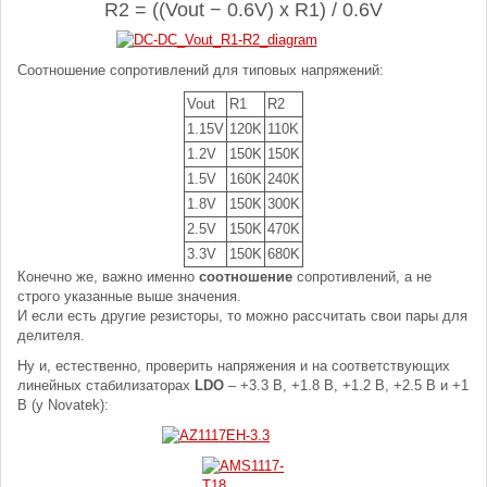
R2 = ((Vout − 0.6V) x R1) / 0.6V
Соотношение сопротивлений для типовых напряжений:
Vout
R1
R2
1.15V
120K
110K
1.2V
150K
150K
1.5V
160K
240K
1.8V
150K
300K
2.5V
150K
470K
3.3V
150K
680K
Конечно же, важно именно
соотношение
сопротивлений, а не
строго указанные выше значения.
И если есть другие резисторы, то можно рассчитать свои пары для
делителя.
Ну и, естественно, проверить напряжения и на соответствующих
линейных стабилизаторах
LDO
– +3.3 В, +1.8 В, +1.2 В, +2.5 В и +1
В (у Novatek):