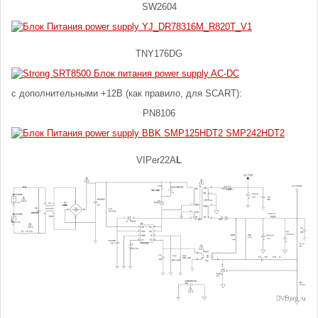
SW2604
TNY176DG
с дополнительными +12В (как правило, для SCART):
PN8106
VIPer22A
L