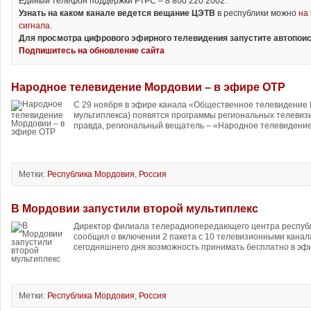
Единый телефон поддержки РТРС – 8 800 220 2002.
Узнать на каком канале ведется вещание ЦЭТВ
в республики можно
на
сигнала.
Для просмотра цифрового эфирного телевидения запустите автопоис
Подпишитесь на обновление сайта
Народное телевидение Мордовии – в эфире ОТР
С 29 ноября в эфире канала «Общественное телевидение Р
мультиплекса) появятся программы региональных телевиз
правда, региональный вещатель – «Народное телевидение
Метки:
Республика Мордовия
,
Россия
В Мордовии запустили второй мультиплекс
Директор филиала телерадиопередающего центра респуб
сообщил о включении 2 пакета с 10 телевизионными канал
сегодняшнего дня возможность принимать бесплатно в эфи
Метки:
Республика Мордовия
,
Россия