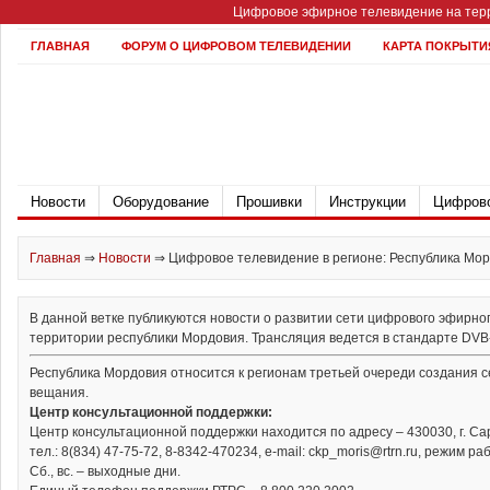
Цифровое эфирное телевидение на терр
ГЛАВНАЯ
ФОРУМ О ЦИФРОВОМ ТЕЛЕВИДЕНИИ
КАРТА ПОКРЫТИ
Новости
Оборудование
Прошивки
Инструкции
Цифрово
Главная
⇒
Новости
⇒
Цифровое телевидение в регионе: Республика Мо
В данной ветке публикуются новости о развитии сети цифрового эфирно
территории республики Мордовия. Трансляция ведется в стандарте DVB-T
Республика Мордовия относится к регионам третьей очереди создания 
вещания.
Центр консультационной поддержки:
Центр консультационной поддержки находится по адресу – 430030, г. Сара
тел.: 8(834) 47-75-72, 8-8342-470234, e-mail: ckp_moris@rtrn.ru, режим рабо
Сб., вс. – выходные дни.