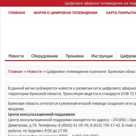
Цифровое эфирное телевидение на терр
ГЛАВНАЯ
ФОРУМ О ЦИФРОВОМ ТЕЛЕВИДЕНИИ
КАРТА ПОКРЫТИ
Новости
Оборудование
Прошивки
Инструкции
Цифрово
Главная
⇒
Новости
⇒
Цифровое телевидение в регионе: Брянская облас
В данной ветке публикуются новости о развитии сети цифрового эфирно
территории Брянской области. Трансляция ведется в стандарте DVB-T2 Mu
Брянская область относится к регионам второй очереди создания сети 
вещания.
Центр консультационной поддержки:
Центр консультационной поддержки находится по адресу – 241050, г. Бр
Димитрова, д.79. Телефоны: 8 (4832) 41-35-76; 8 (910) 735-17-42. Е-mail: 
работы: по будням с 8:00 до 17:00.