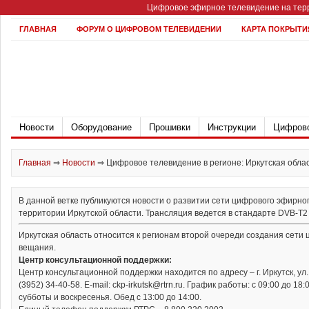
Цифровое эфирное телевидение на терр
ГЛАВНАЯ
ФОРУМ О ЦИФРОВОМ ТЕЛЕВИДЕНИИ
КАРТА ПОКРЫТИ
Новости
Оборудование
Прошивки
Инструкции
Цифрово
Главная
⇒
Новости
⇒
Цифровое телевидение в регионе: Иркутская обла
В данной ветке публикуются новости о развитии сети цифрового эфирно
территории Иркутской области. Трансляция ведется в стандарте DVB-T2 M
Иркутская область относится к регионам второй очереди создания сети
вещания.
Центр консультационной поддержки:
Центр консультационной поддержки находится по адресу – г. Иркутск, ул. 
(3952) 34-40-58. Е-mail: ckp-irkutsk@rtrn.ru. График работы: с 09:00 до 1
субботы и воскресенья. Обед с 13:00 до 14:00.