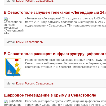
Метки:
Крым
,
Россия
,
Севастополь
В Севастополе запущен телеканал «Легендарный 24
«Телеканал «Легендарный 24» входит в структуру АНО «Т
марта 2021 года запуском телеканала «Легендарный 24» и
подразделения «Севастополь ТВ» телерадиокомпания зав
Метки:
Крым
,
Севастополь
В Севастополе расширят инфраструктуру цифровог
Радиотелевизионные передающие станции (РТПС) будут п
Севастополя — Инкермане, Балаклаве и селе Верхнесадово
сооружены станции РРЛ доставки цифровых пакетов к РТПС
Метки:
Крым
,
Россия
,
Севастополь
Цифровое телевидение в Крыму и Севастополе
Как сообщает пресс-служба РТРС, вещание цифрового эфи
территории Севастополя и полуострова Крым начнется 1 и