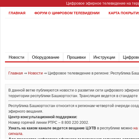
Цифровое эфирное телевидение на терр
ГЛАВНАЯ
ФОРУМ О ЦИФРОВОМ ТЕЛЕВИДЕНИИ
КАРТА ПОКРЫТИ
Новости
Оборудование
Прошивки
Инструкции
Цифрово
Главная
⇒
Новости
⇒
Цифровое телевидение в регионе: Республика Ба
В данной ветке публикуются новости о развитии сети цифрового эфирно
территории республики Башкортостан. Трансляция ведется в стандарте D
Республика Башкортостан относится к регионам четвертой очереди соз
эфирного вещания.
Центр консультационной поддержки:
Номер горячей линии РТРС – 8 800 220 2002.
Узнать на каком канале ведется вещание ЦЭТВ
в республике можно
на
сигнала.