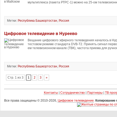
мультиплекса (пакета РТРС-1) можно на 25-ом телевизионн
Метки:
Республика Башкортостан
,
Россия
Цифровое телевидение в Нуреево
Вещание цифрового эфирного телевидения началось в Нур
тестовом режиме стандарта DVB-T2. Принять сигнал перво
ем телевизионном канале (ТВК), частота приема для ручног
Метки:
Республика Башкортостан
,
Россия
Стр. 1 из 3
1
2
3
»
Контакты
|
Сотрудничество
|
Партнеры
|
ТВ про
Все права защищены © 2010-2026,
Цифровое телевидение
.
Копирование 