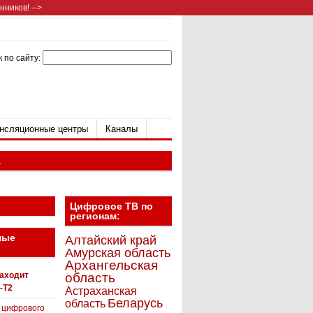
ников! -->
 по сайту:
нсляционные центры
Каналы
а
Цифровое ТВ по
регионам:
ные
Алтайский край
Амурская область
Архангельская
находит
область
-T2
Астраханская
Беларусь
область
 цифрового