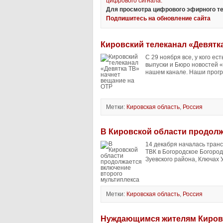
цифрового сигнала.
Для просмотра цифрового эфирного те
Подпишитесь на обновление сайта
Кировский телеканал «Девятк
С 29 ноября все, у кого е
выпуски и Бюро новостей «
нашем канале. Наши прогр
Метки:
Кировская область
,
Россия
В Кировской области продолж
14 декабря началась транс
ТВК в Богородское Богород
Зуевского района, Ключах У
Метки:
Кировская область
,
Россия
Нуждающимся жителям Кировс