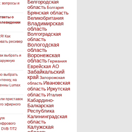
Белгородская
: вопросы и
область
Болгария
Брянская область
тветы о
Великобритания
елевидении
Владимирская
область
Волгоградская
! Как
область
вать ресивер
Вологодская
область
Воронежская
как выбрать и
область
наружную
Германия
Еврейская АО
Забайкальский
но выбрать
край
Запорожская
нтенну, на
Ивановская
область
тенны Lumax
Иркутская
область
область
Италия
ли приставок
Кабардино-
го эфирного
Балкарская
я
Республика
Калининградская
для
область
ифрового
Калужская
 DVB-T/T2