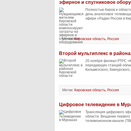
эфирное и спутниковое обор
Полностью Киров и область
день аналоговое телевещан
эфире «Радио России в Ки
Метки:
Кировская область
,
Россия
Второй мультиплекс в района
20 ноября филиал РТРС «К
передающих станций облас
Кильмезского, Кикнурского,
Метки:
Кировская область
,
Россия
Цифровое телевидение в Мур
Трансляция цифрового эфи
области. Вещание первого 
телевизионном канале (ТВК