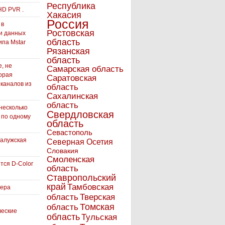
Республика
HD PVR .
Хакасия
Россия
 в
Ростовская
и данных
область
ипа Mstar
Рязанская
область
, не
Самарская область
орая
Саратовская
 каналов из
область
Сахалинская
область
несколько
Свердловская
 по одному
область
Севастополь
Калужская
Северная Осетия
Словакия
Смоленская
тся D-Color
область
Ставропольский
край
Тамбовская
вера
область
Тверская
Томская
область
ческие
область
Тульская