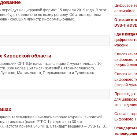
удование
Цифровое те
 перейдут на цифровой формат 15 апреля 2019 года. В этот
автомобиле
ие будет отключено по всему региону. Об этом в прямом
рове» сообщил министр информационных...
Отличие ст
DVB-T и DVB
Где и когда
цифровое т
России
Список кана
х Кировской области
цифрового т
ировский ОРТПЦ» начал трансляцию 2 мультиплекса с 10
(первый мул
ти. Уже более 150 тысяч жителей Вятско-полянского,
 Лузского, Малмыжского, Подосиновского и Тужинского...
Список кана
цифрового т
(второй муль
Производите
для цифрово
телевидени
ашах
Словарь тер
рного телевидения началась в городе Мураши, Кировской
цифрового Т
мультиплекса (пакет РТРС-1) ведется на 30-ом
), частота приема 546 МГц. Стандарт вещания – DVB-T2. В...
Стандарты 
телевидени