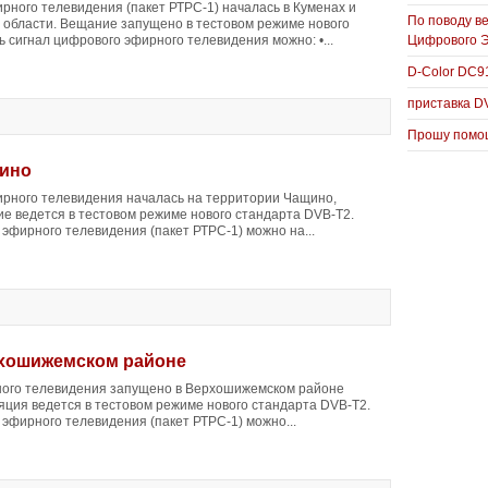
рного телевидения (пакет РТРС-1) началась в Куменах и
По поводу в
 области. Вещание запущено в тестовом режиме нового
 сигнал цифрового эфирного телевидения можно: •...
Цифрового 
D-Color DC
приставка D
Прошу помощ
щино
рного телевидения началась на территории Чащино,
ие ведется в тестовом режиме нового стандарта DVB-T2.
эфирного телевидения (пакет РТРС-1) можно на...
рхошижемском районе
ого телевидения запущено в Верхошижемском районе
яция ведется в тестовом режиме нового стандарта DVB-T2.
 эфирного телевидения (пакет РТРС-1) можно...