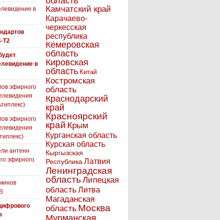
область
Камчатский край
левидение в
Карачаево-
черкесская
андартов
республика
-T2
Кемеровская
область
 будет
Кировская
елевидение в
область
Китай
Костромская
лов эфирного
область
елевидения
Краснодарский
ьтиплекс)
край
Красноярский
лов эфирного
край
Крым
елевидения
Курганская область
типлекс)
Курская область
ли антенн
Кыргызская
го эфирного
Латвия
Республика
я
Ленинградская
область
Липецкая
минов
область
Литва
В
Магаданская
цифрового
Москва
область
я
Мурманская