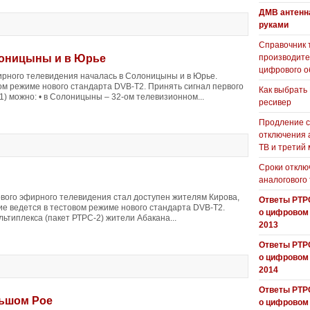
ДМВ антенн
руками
Справочник 
лоницыны и в Юрье
производит
цифрового о
рного телевидения началась в Солоницыны и в Юрье.
ом режиме нового стандарта DVB-T2. Принять сигнал первого
Как выбрать
1) можно: • в Солоницыны – 32-ом телевизионном...
ресивер
Продление с
отключения 
ТВ и третий
Сроки отклю
аналогового
вого эфирного телевидения стал доступен жителям Кирова,
Ответы РТР
ие ведется в тестовом режиме нового стандарта DVB-T2.
о цифровом
льтиплекса (пакет РТРС-2) жители Абакана...
2013
Ответы РТР
о цифровом
2014
Ответы РТР
льшом Рое
о цифровом