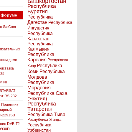
Башкортостан
Республика
Бурятия
 форуме
Республика
Дагестан
Республика
ля SatCom
Ингушетия
Республика
Казахстан
в
Республика
Калмыкия
бязательных
Республика
Карелия
рном доме
Республика
Республика
Кипр
иставка
Коми
Республика
525
Молдова
Республика
MINI
Мордовия
 STARSAT
Республика Саха
орт RS-232
(Якутия)
Республика
а Приемник
Татарстан
фирный
Республика Тыва
-2291SB
Республика Уганда
ние DVB-T2
Республика
D930D
Узбекистан