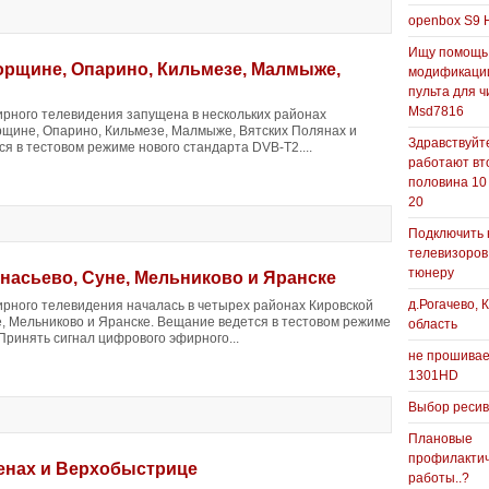
openbox S9 
Ищу помощь
орщине, Опарино, Кильмезе, Малмыже,
модификаци
пульта для ч
Msd7816
рного телевидения запущена в нескольких районах
орщине, Опарино, Кильмезе, Малмыже, Вятских Полянах и
Здравствуйте
я в тестовом режиме нового стандарта DVB-T2....
работают вт
половина 10
20
Подключить 
телевизоров
тюнеру
асьево, Суне, Мельниково и Яранске
д.Рогачево, 
рного телевидения началась в четырех районах Кировской
е, Мельниково и Яранске. Вещание ведется в тестовом режиме
область
Принять сигнал цифрового эфирного...
не прошивае
1301HD
Выбор реси
Плановые
профилакти
енах и Верхобыстрице
работы..?