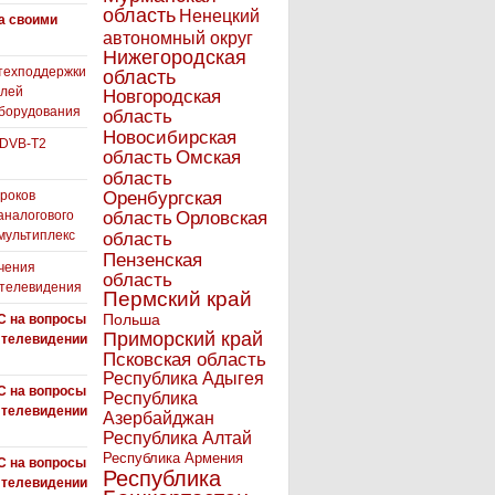
область
Ненецкий
а своими
автономный округ
Нижегородская
техподдержки
область
елей
Новгородская
борудования
область
Новосибирская
 DVB-T2
область
Омская
область
роков
Оренбургская
аналогового
область
Орловская
 мультиплекс
область
Пензенская
чения
область
 телевидения
Пермский край
Польша
С на вопросы
Приморский край
 телевидении
Псковская область
Республика Адыгея
С на вопросы
Республика
 телевидении
Азербайджан
Республика Алтай
Республика Армения
С на вопросы
Республика
 телевидении