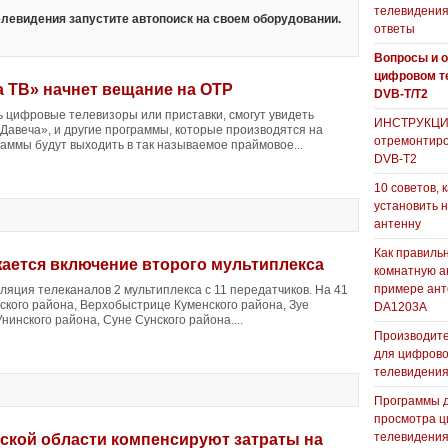
телевидения
левидения запустите автопоиск на своем оборудовании.
ответы
Вопросы и о
цифровом т
а ТВ» начнет вещание на ОТР
DVB-T/T2
сть цифровые телевизоры или приставки, смогут увидеть
ИНСТРУКЦИЯ
Давеча», и другие программы, которые производятся на
отремонтиро
аммы будут выходить в так называемое праймовое...
DVB-T2
10 советов, 
установить 
антенну
Как правиль
ается включение второго мультиплекса
комнатную а
примере ан
ляция телеканалов 2 мультиплекса с 11 передатчиков. На 41
ского района, Верхобыстрице Куменского района, Зуе
DA1203А
нинского района, Суне Сунского района....
Производите
для цифрово
телевидени
Программы 
просмотра ц
телевидения
кой области компенсируют затраты на