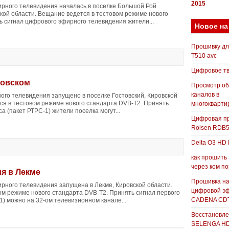
2015
рного телевидения началась в поселке Большой Рой
кой области. Вещание ведется в тестовом режиме нового
ь сигнал цифрового эфирного телевидения жители...
Новое на
Прошивку д
T510 avc
Цифровое т
товском
Просмотр о
каналов в
го телевидения запущено в поселке Гостовский, Кировской
ся в тестовом режиме нового стандарта DVB-T2. Принять
многокварти
а (пакет РТРС-1) жители поселка могут...
Цифровая пр
Rolsen RDB
Delta O3 HD 
как прошить
через ком п
я в Лекме
Прошивка н
рного телевидения запущена в Лекме, Кировской области.
цифровой э
ом режиме нового стандарта DVB-T2. Принять сигнал первого
CADENA CDT
1) можно на 32-ом телевизионном канале...
Восстановле
SELENGA H