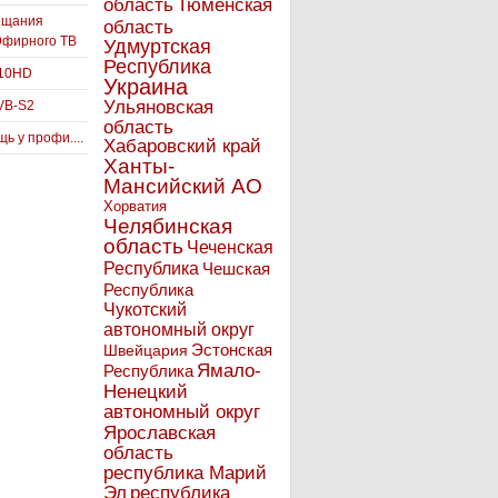
Тюменская
область
ещания
область
Эфирного ТВ
Удмуртская
Республика
910HD
Украина
Ульяновская
VB-S2
область
ь у профи....
Хабаровский край
Ханты-
Мансийский АО
Хорватия
Челябинская
область
Чеченская
Республика
Чешская
Республика
Чукотский
автономный округ
Эстонская
Швейцария
Ямало-
Республика
Ненецкий
автономный округ
Ярославская
область
республика Марий
Эл
республика