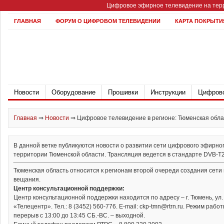
Цифровое эфирное телевидение на терр
ГЛАВНАЯ
ФОРУМ О ЦИФРОВОМ ТЕЛЕВИДЕНИИ
КАРТА ПОКРЫТИ
Новости
Оборудование
Прошивки
Инструкции
Цифрово
Главная
⇒
Новости
⇒
Цифровое телевидение в регионе: Тюменская обла
В данной ветке публикуются новости о развитии сети цифрового эфирно
территории Тюменской области. Трансляция ведется в стандарте DVB-T2 
Тюменская область относится к регионам второй очереди создания сети
вещания.
Центр консультационной поддержки:
Центр консультационной поддержки находится по адресу – г. Тюмень, ул. 
«Телецентр». Тел.: 8 (3452) 560-776. E-mail: ckp-tmn@rtrn.ru. Режим работы
перерыв с 13:00 до 13:45 СБ.-ВС. – выходной.