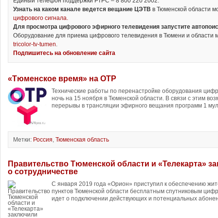
Единый телефон поддержки РТРС – 8 800 220 2002.
Узнать на каком канале ведется вещание ЦЭТВ
в Тюменской области м
цифрового сигнала.
Для просмотра цифрового эфирного телевидения запустите автопоис
Оборудование для приема цифрового телевидения в Тюмени и области м
tricolor-tv-tumen
.
Подпишитесь на обновление сайта
«Тюменское время» на ОТР
Технические работы по перенастройке оборудования цифр
ночь на 15 ноября в Тюменской области. В связи с этим в
перерывы в трансляции эфирного вещания программ 1 муль
Метки:
Россия
,
Тюменская область
Правительство Тюменской области и «Телекарта» з
о сотрудничестве
С января 2019 года «Орион» приступил к обеспечению жи
пунктов Тюменской области бесплатным спутниковым циф
идет о подключении действующих и потенциальных абонент