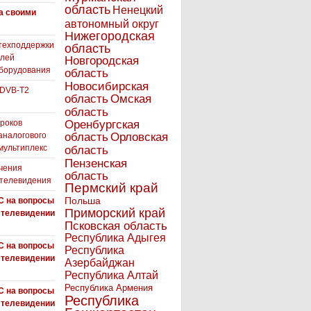
область
Ненецкий
а своими
автономный округ
Нижегородская
техподдержки
область
елей
Новгородская
борудования
область
Новосибирская
 DVB-T2
область
Омская
область
роков
Оренбургская
аналогового
область
Орловская
 мультиплекс
область
Пензенская
чения
область
 телевидения
Пермский край
Польша
С на вопросы
Приморский край
 телевидении
Псковская область
Республика Адыгея
С на вопросы
Республика
 телевидении
Азербайджан
Республика Алтай
Республика Армения
С на вопросы
Республика
 телевидении