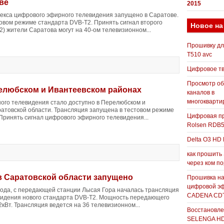
ве
2015
екса цифрового эфирного телевидения запущено в Саратове.
товом режиме стандарта DVB-T2. Принять сигнал второго
Новое на
2) жители Саратова могут на 40-ом телевизионном...
Прошивку д
T510 avc
Цифровое т
Просмотр о
елюбском и Ивантеевском районах
каналов в
многокварти
го телевидения стало доступно в Перелюбском и
атовской области. Трансляция запущена в тестовом режиме
Цифровая пр
 Принять сигнал цифрового эфирного телевидения...
Rolsen RDB
Delta O3 HD 
как прошить
через ком п
 Саратовской области запущено
Прошивка н
цифровой э
 года, с передающей станции Лысая Гора началась трансляция
CADENA CDT
видения нового стандарта DVB-T2. Мощность передающего
кВт. Трансляция ведется на 36 телевизионном...
Восстановле
SELENGA H