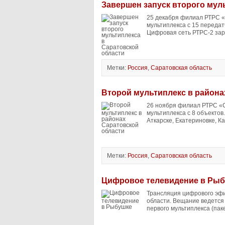
Завершен запуск второго мул
25 декабря филиал РТРС 
мультиплекса с 15 передат
Цифровая сеть РТРС-2 за
Метки:
Россия
,
Саратовская область
Второй мультиплекс в района
26 ноября филиал РТРС «
мультиплекса с 8 объекто
Аткарске, Екатериновке, К
Метки:
Россия
,
Саратовская область
Цифровое телевидение в Ры
Трансляция цифрового эфи
области. Вещание ведется
первого мультиплекса (пак