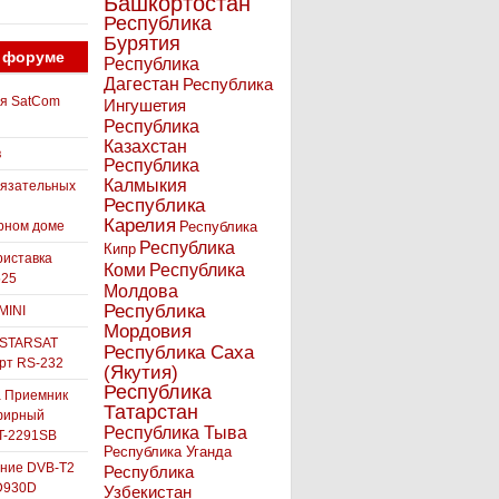
Башкортостан
Республика
Бурятия
 форуме
Республика
Дагестан
Республика
ля SatCom
Ингушетия
Республика
Казахстан
в
Республика
Калмыкия
бязательных
Республика
Карелия
рном доме
Республика
Республика
Кипр
иставка
Коми
Республика
525
Молдова
Республика
MINI
Мордовия
 STARSAT
Республика Саха
орт RS-232
(Якутия)
Республика
а Приемник
Татарстан
фирный
Республика Тыва
-2291SB
Республика Уганда
ние DVB-T2
Республика
D930D
Узбекистан