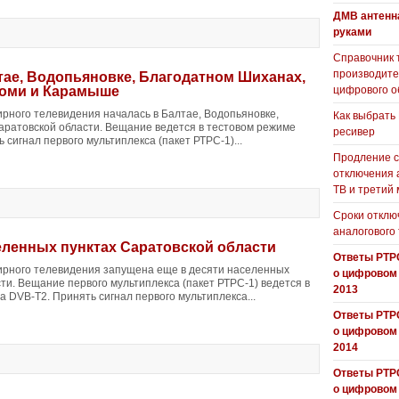
ДМВ антенн
руками
Справочник 
производит
ае, Водопьяновке, Благодатном Шиханах,
коми и Карамыше
цифрового о
рного телевидения началась в Балтае, Водопьяновке,
Как выбрать
аратовской области. Вещание ведется в тестовом режиме
ресивер
 сигнал первого мультиплекса (пакет РТРС-1)...
Продление с
отключения 
ТВ и третий
Сроки отклю
аналогового
еленных пунктах Саратовской области
Ответы РТР
рного телевидения запущена еще в десяти населенных
о цифровом
ти. Вещание первого мультиплекса (пакет РТРС-1) ведется в
2013
 DVB-T2. Принять сигнал первого мультиплекса...
Ответы РТР
о цифровом
2014
Ответы РТР
о цифровом