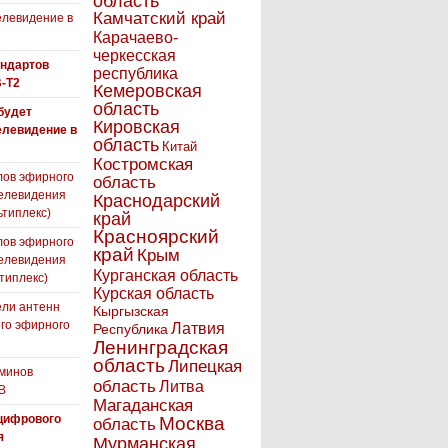
область
Камчатский край
левидение в
Карачаево-
черкесская
андартов
республика
-T2
Кемеровская
область
 будет
Кировская
елевидение в
область
Китай
Костромская
лов эфирного
область
елевидения
Краснодарский
ьтиплекс)
край
Красноярский
лов эфирного
край
Крым
елевидения
Курганская область
типлекс)
Курская область
ли антенн
Кыргызская
го эфирного
Латвия
Республика
я
Ленинградская
область
Липецкая
минов
область
Литва
В
Магаданская
цифрового
Москва
область
я
Мурманская