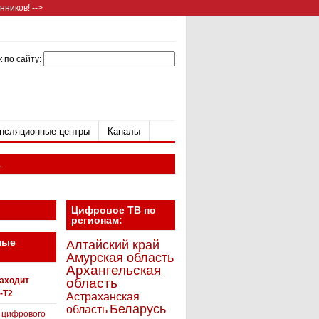
ников! -->
 по сайту:
нсляционные центры
Каналы
а
Цифровое ТВ по
регионам:
ные
Алтайский край
Амурская область
Архангельская
находит
область
-T2
Астраханская
Беларусь
область
 цифрового