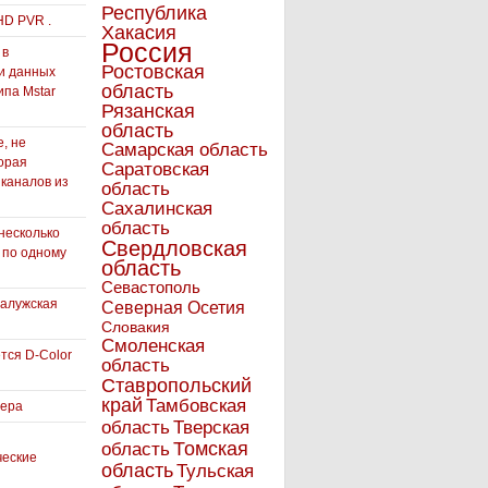
Республика
HD PVR .
Хакасия
Россия
 в
Ростовская
и данных
область
ипа Mstar
Рязанская
область
, не
Самарская область
орая
Саратовская
 каналов из
область
Сахалинская
область
несколько
Свердловская
 по одному
область
Севастополь
Калужская
Северная Осетия
Словакия
Смоленская
тся D-Color
область
Ставропольский
край
Тамбовская
вера
область
Тверская
Томская
область
ческие
область
Тульская