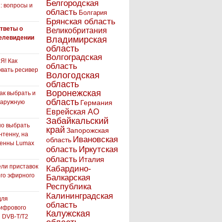
Белгородская
: вопросы и
область
Болгария
Брянская область
тветы о
Великобритания
елевидении
Владимирская
область
Волгоградская
! Как
область
вать ресивер
Вологодская
область
Воронежская
как выбрать и
область
наружную
Германия
Еврейская АО
Забайкальский
но выбрать
край
Запорожская
нтенну, на
Ивановская
область
тенны Lumax
Иркутская
область
область
Италия
ли приставок
Кабардино-
го эфирного
Балкарская
я
Республика
Калининградская
для
область
ифрового
Калужская
 DVB-T/T2