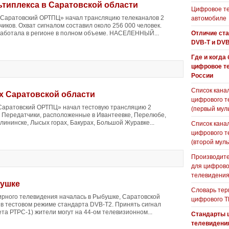
ьтиплекса в Саратовской области
Цифровое те
«Саратовский ОРТПЦ» начал трансляцию телеканалов 2
автомобиле
чиков. Охват сигналом составил около 256 000 человек.
работала в регионе в полном объеме. НАСЕЛЕННЫЙ...
Отличие ст
DVB-T и DVB
Где и когда
цифровое т
России
Список кана
х Саратовской области
цифрового т
Саратовский ОРТПЦ» начал тестовую трансляцию 2
(первый мул
в. Передатчики, расположенные в Ивантеевке, Перелюбе,
алининске, Лысых горах, Бакурах, Большой Журавке...
Список кана
цифрового т
(второй муль
Производите
для цифрово
телевидени
бушке
Словарь тер
рного телевидения началась в Рыбушке, Саратовской
цифрового Т
 в тестовом режиме стандарта DVB-T2. Принять сигнал
ета РТРС-1) жители могут на 44-ом телевизионном...
Стандарты 
телевидени