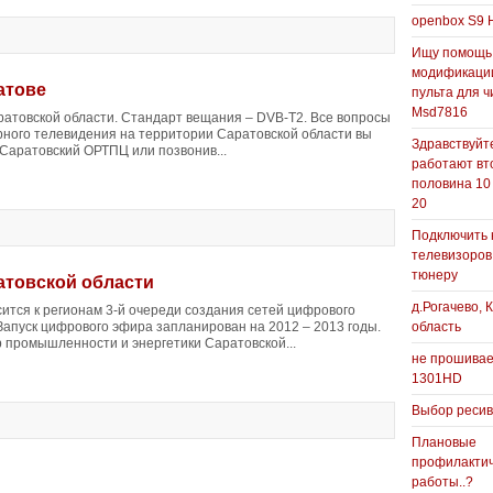
openbox S9 
Ищу помощь
модификаци
атове
пульта для ч
Msd7816
атовской области. Стандарт вещания – DVB-T2. Все вопросы
ного телевидения на территории Саратовской области вы
Здравствуйте
 Саратовский ОРТПЦ или позвонив...
работают вт
половина 10
20
Подключить 
телевизоров
тюнеру
атовской области
д.Рогачево, 
ится к регионам 3-й очереди создания сетей цифрового
Запуск цифрового эфира запланирован на 2012 – 2013 годы.
область
р промышленности и энергетики Саратовской...
не прошивае
1301HD
Выбор реси
Плановые
профилакти
работы..?