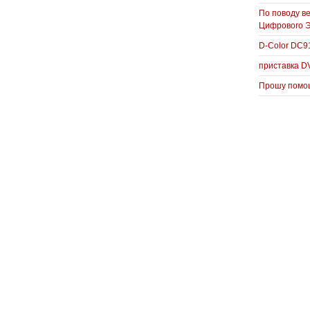
По поводу в
Цифрового 
D-Color DC
приставка D
Прошу помощ