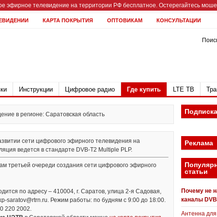
е эфирное телевидение на территории РФ бесплатное. Остерегайтесь мошен
ЕВИДЕНИИ
КАРТА ПОКРЫТИЯ
ОПТОВИКАМ
КОНСУЛЬТАЦИИ
Поиск
ки
Инструкции
Цифровое радио
Где купить
LTE ТВ
Тра
Подписк
ние в регионе: Саратовская область
развитии сети цифрового эфирного телевидения на
Реклама
яция ведется в стандарте DVB-T2 Multiple PLP.
Популяр
нам третьей очереди создания сети цифрового эфирного
статьи
Почему не 
ится по адресу – 410004, г. Саратов, улица 2-я Садовая,
каналы DVB
ckp-saratov@rtrn.ru. Режим работы: по будням с 9:00 до 18:00.
0 220 2002.
Антенна для