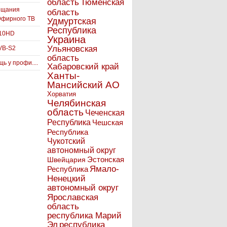
Тюменская
область
ещания
область
Эфирного ТВ
Удмуртская
Республика
910HD
Украина
Ульяновская
VB-S2
область
ь у профи....
Хабаровский край
Ханты-
Мансийский АО
Хорватия
Челябинская
область
Чеченская
Республика
Чешская
Республика
Чукотский
автономный округ
Эстонская
Швейцария
Ямало-
Республика
Ненецкий
автономный округ
Ярославская
область
республика Марий
Эл
республика