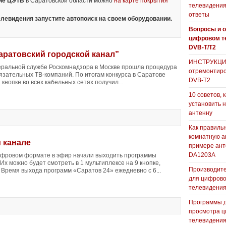
ние ЦЭТВ
в Саратовской области можно
на карте покрытия
телевидения
ответы
левидения запустите автопоиск на своем оборудовании.
Вопросы и о
цифровом т
DVB-T/T2
аратовский городской канал”
ИНСТРУКЦИЯ
едеральной службе Роскомнадзора в Москве прошла процедура
отремонтиро
зательных ТВ-компаний. По итогам конкурса в Саратове
DVB-T2
 кнопке во всех кабельных сетях получил...
10 советов, 
установить 
антенну
Как правиль
комнатную а
 канале
примере ан
DA1203А
цифровом формате в эфир начали выходить программы
Их можно будет смотреть в 1 мультиплексе на 9 кнопке,
Производите
 Время выхода программ «Саратов 24» ежедневно с 6...
для цифрово
телевидени
Программы 
просмотра ц
телевидения