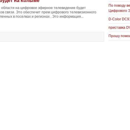
будет на Колыме
По поводу в
 области на цифровое эфирное телевидение будет
Цифрового 
тов связи. Это обеспечит прем цифрового телевизионного
ленных в поселках и регионах . Это информация...
D-Color DC
приставка D
Прошу помощ