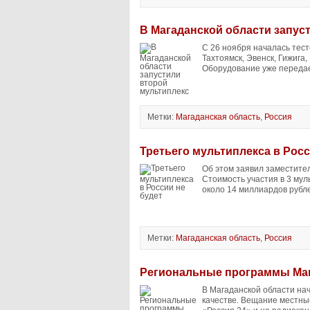
В Магаданской области запус
С 26 ноября началась тест
Тахтоямск, Эвенск, Гижига,
Оборудование уже передает
Метки:
Магаданская область
,
Россия
Третьего мультиплекса в Росс
Об этом заявил заместите
Стоимость участия в 3 мул
около 14 миллиардов рубле
Метки:
Магаданская область
,
Россия
Региональные программы Маг
В Магаданской области на
качестве. Вещание местны