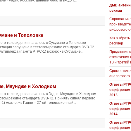
але «Радио России». Данные каналы входят...
ДМВ антенн
руками
Справочник 
производит
цифрового о
умане и Тополовке
Как выбрать
го телевидения началось в Сусумане и Тополовке
ресивер
нсляция запущена в тестовом режиме стандарта DVB-T2.
ьтиплекса (пакета РТРС-1) можно: • в Сусумане...
Продление с
отключения 
ТВ и третий
Сроки отклю
аналогового
Ответы РТР
ле, Мяундже и Холодном
о цифровом
го телевидения началось в Гадле, Мяундже и Холодном.
2013
товом режиме стандарта DVB-T2. Принять сигнал первого
1) можно: • в Гадле – 27-ой телевизионный...
Ответы РТР
о цифровом
2014
Ответы РТР
о цифровом