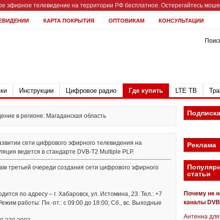
е эфирное телевидение на территории РФ бесплатное. Остерегайтесь мошен
ЕВИДЕНИИ
КАРТА ПОКРЫТИЯ
ОПТОВИКАМ
КОНСУЛЬТАЦИИ
Поиск
ки
Инструкции
Цифровое радио
Где купить
LTE ТВ
Тра
Подписк
ние в регионе: Магаданская область
развитии сети цифрового эфирного телевидения на
Реклама
яция ведется в стандарте DVB-T2 Multiple PLP.
Популяр
нам третьей очереди создания сети цифрового эфирного
статьи
Почему не 
тся по адресу – г. Хабаровск, ул. Истомина, 23. Тел.: +7
каналы DVB
 Режим работы: Пн.-пт.: с 09:00 до 18:00; Сб., вс. Выходные
Антенна для