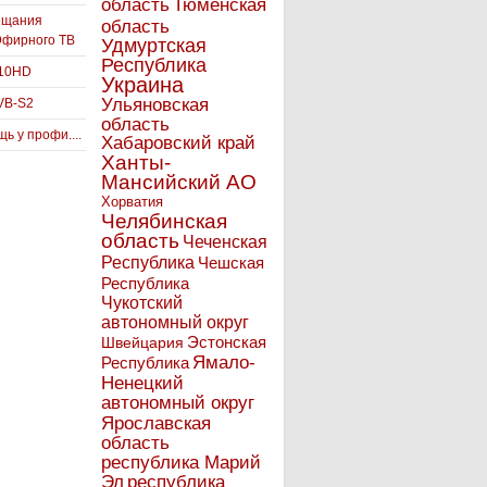
Тюменская
область
ещания
область
Эфирного ТВ
Удмуртская
Республика
910HD
Украина
Ульяновская
VB-S2
область
ь у профи....
Хабаровский край
Ханты-
Мансийский АО
Хорватия
Челябинская
область
Чеченская
Республика
Чешская
Республика
Чукотский
автономный округ
Эстонская
Швейцария
Ямало-
Республика
Ненецкий
автономный округ
Ярославская
область
республика Марий
Эл
республика