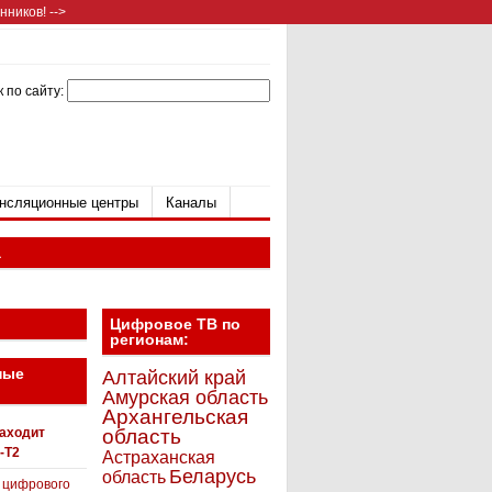
ников! -->
 по сайту:
нсляционные центры
Каналы
а
Цифровое ТВ по
регионам:
ные
Алтайский край
Амурская область
Архангельская
находит
область
-T2
Астраханская
Беларусь
область
 цифрового