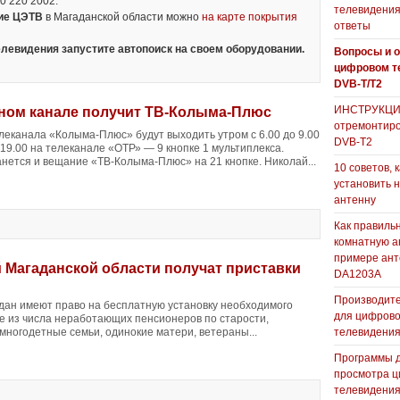
0 220 2002.
телевидения
ние ЦЭТВ
в Магаданской области можно
на карте покрытия
ответы
левидения запустите автопоиск на своем оборудовании.
Вопросы и о
цифровом т
DVB-T/T2
ИНСТРУКЦИЯ
ьном канале получит ТВ-Колыма-Плюс
отремонтиро
леканала «Колыма-Плюс» будут выходить утром с 6.00 до 9.00
DVB-T2
 19.00 на телеканале «ОТР» — 9 кнопке 1 мультиплекса.
нется и вещание «ТВ-Колыма-Плюс» на 21 кнопке. Николай...
10 советов, 
установить 
антенну
Как правиль
комнатную а
примере ан
 Магаданской области получат приставки
DA1203А
Производите
дан имеют право на бесплатную установку необходимого
для цифрово
 из числа неработающих пенсионеров по старости,
многодетные семьи, одинокие матери, ветераны...
телевидени
Программы 
просмотра ц
телевидения