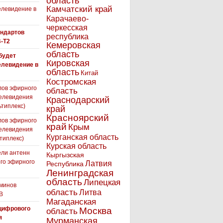
область
Камчатский край
левидение в
Карачаево-
черкесская
андартов
республика
-T2
Кемеровская
область
 будет
Кировская
елевидение в
область
Китай
Костромская
лов эфирного
область
елевидения
Краснодарский
ьтиплекс)
край
Красноярский
лов эфирного
край
Крым
елевидения
Курганская область
типлекс)
Курская область
ли антенн
Кыргызская
го эфирного
Латвия
Республика
я
Ленинградская
область
Липецкая
минов
область
Литва
В
Магаданская
цифрового
Москва
область
я
Мурманская