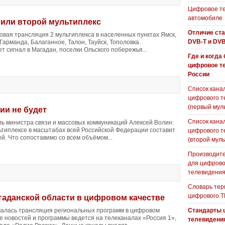
Цифровое те
автомобиле
тили второй мультиплекс
Отличие ст
овая трансляция 2 мультиплекса в населенных пунктах Ямск,
DVB-T и DVB
 Гарманда, Балаганное, Талон, Тауйск, Тополовка.
 сигнал в Магадан, поселки Ольского побережья...
Где и когда
цифровое т
России
Список кана
цифрового т
(первый мул
ии не будет
Список кана
ль министра связи и массовых коммуникаций Алексей Волин:
ьтиплексе в масштабах всей Российской Федерации составит
цифрового т
й. Что сопоставимо со всем объёмом...
(второй муль
Производите
для цифрово
телевидени
Словарь тер
цифрового Т
аданской области в цифровом качестве
чалась трансляция региональных программ в цифровом
Стандарты 
е новостей и программы ведется на телеканалах «Россия 1»,
телевидени