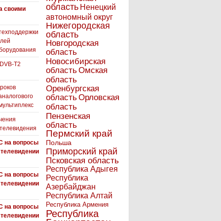
область
Ненецкий
а своими
автономный округ
Нижегородская
техподдержки
область
елей
Новгородская
борудования
область
Новосибирская
 DVB-T2
область
Омская
область
роков
Оренбургская
аналогового
область
Орловская
 мультиплекс
область
Пензенская
чения
область
 телевидения
Пермский край
Польша
С на вопросы
Приморский край
 телевидении
Псковская область
Республика Адыгея
С на вопросы
Республика
 телевидении
Азербайджан
Республика Алтай
Республика Армения
С на вопросы
Республика
 телевидении