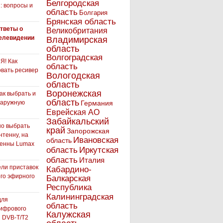
Белгородская
: вопросы и
область
Болгария
Брянская область
тветы о
Великобритания
елевидении
Владимирская
область
Волгоградская
! Как
область
вать ресивер
Вологодская
область
Воронежская
как выбрать и
область
наружную
Германия
Еврейская АО
Забайкальский
но выбрать
край
Запорожская
нтенну, на
Ивановская
область
тенны Lumax
Иркутская
область
область
Италия
ли приставок
Кабардино-
го эфирного
Балкарская
я
Республика
Калининградская
для
область
ифрового
Калужская
 DVB-T/T2