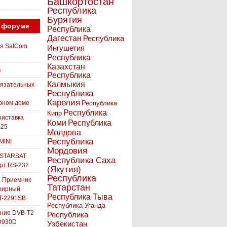
Башкортостан
Республика
Бурятия
 форуме
Республика
Дагестан
Республика
ля SatCom
Ингушетия
Республика
Казахстан
в
Республика
Калмыкия
бязательных
Республика
Карелия
рном доме
Республика
Республика
Кипр
иставка
Коми
Республика
525
Молдова
Республика
MINI
Мордовия
 STARSAT
Республика Саха
орт RS-232
(Якутия)
Республика
а Приемник
Татарстан
фирный
Республика Тыва
-2291SB
Республика Уганда
ние DVB-T2
Республика
D930D
Узбекистан