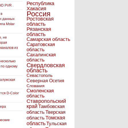
Республика
HD PVR .
Хакасия
Россия
 в
Ростовская
и данных
область
ипа Mstar
Рязанская
область
, не
Самарская область
орая
Саратовская
 каналов из
область
Сахалинская
область
несколько
Свердловская
 по одному
область
Севастополь
Калужская
Северная Осетия
Словакия
Смоленская
тся D-Color
область
Ставропольский
край
Тамбовская
вера
область
Тверская
Томская
область
ческие
область
Тульская