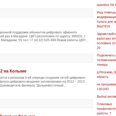
openbox S9 
Ищу помощь
модификаци
пульта для ч
Msd7816
ционной поддержки абонентов цифрового эфирного
Здравствуйте
ей раз в Магадане. ЦКП расположен по адресу: 685031, г.
работают вт
Магаданки, 55 тел: +7 (4132) 635-499 Режим работы ЦКП:...
половина 10
20
Подключить 
телевизоров
тюнеру
2 на Колыме
д.Рогачево, 
область
ится к регионам 3-ей очереди создания сетей цифрового
Запуск цифрового вещания запланирован на 2012 – 2013
не прошивае
 (руководитель филиала “Дальневосточный...
1301HD
Выбор реси
Плановые
профилакти
работы..?