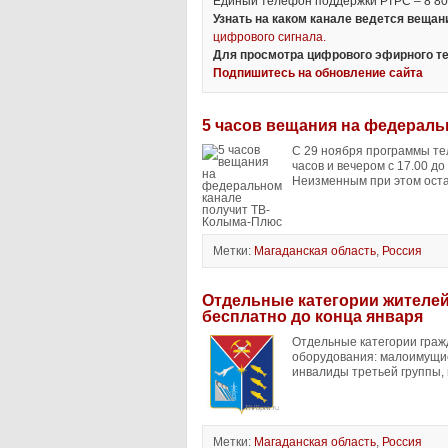
Единый телефон поддержки РТРС – 8 80
Узнать на каком канале ведется веща
цифрового сигнала.
Для просмотра цифрового эфирного те
Подпишитесь на обновление сайта
5 часов вещания на федерал
С 29 ноября программы те
часов и вечером с 17.00 до
Неизменным при этом оста
Метки:
Магаданская область
,
Россия
Отдельные категории жителей
бесплатно до конца января
Отдельные категории граж
оборудования: малоимущие
инвалиды третьей группы, 
Метки:
Магаданская область
,
Россия