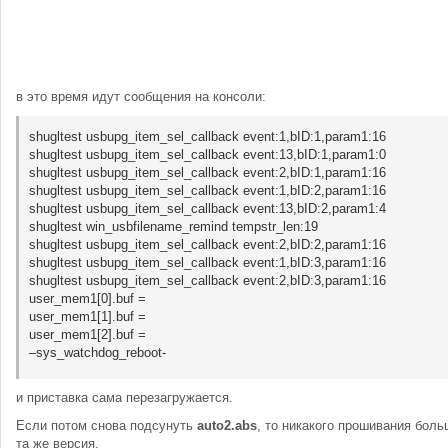
в это время идут сообщения на консоли:
shugltest usbupg_item_sel_callback event:1,bID:1,param1:16
shugltest usbupg_item_sel_callback event:13,bID:1,param1:0
shugltest usbupg_item_sel_callback event:2,bID:1,param1:16
shugltest usbupg_item_sel_callback event:1,bID:2,param1:16
shugltest usbupg_item_sel_callback event:13,bID:2,param1:4
shugltest win_usbfilename_remind tempstr_len:19
shugltest usbupg_item_sel_callback event:2,bID:2,param1:16
shugltest usbupg_item_sel_callback event:1,bID:3,param1:16
shugltest usbupg_item_sel_callback event:2,bID:3,param1:16
user_mem1[0].buf =
user_mem1[1].buf =
user_mem1[2].buf =
–sys_watchdog_reboot-
и приставка сама перезагружается.
Если потом снова подсунуть
auto2.abs
, то никакого прошивания больш
та же версия.