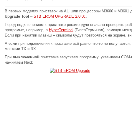
В первых моделях приставок на ALi шли процессоры M3606 и M3601 д
Upgrade Tool
–
STB EROM UPGRADE 2.0.0с
.
Перед подключением к приставке рекомендую сначала проверить раб
программе, например, в
HyperTerminal
(ГиперТерминал), замкнув межд
Если при нажатии клавиш – символы будут повторяться на экране, зна
А если при подключении к приставке всё равно что-то не получается,
местами TX и RX.
При
выключенной
приставке запускаем программу, указываем COM-
нажимаем Next: