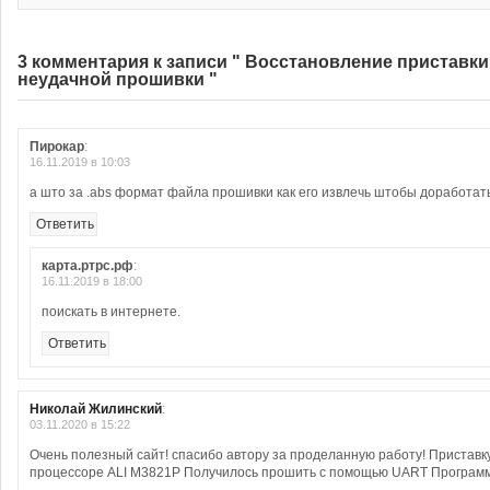
3 комментария к записи " Восстановление приставки
неудачной прошивки "
Пирокар
:
16.11.2019 в 10:03
а што за .abs формат файла прошивки как его извлечь штобы доработат
Ответить
карта.ртрс.рф
:
16.11.2019 в 18:00
поискать в интернете.
Ответить
Николай Жилинский
:
03.11.2020 в 15:22
Очень полезный сайт! спасибо автору за проделанную работу! Пристав
процессоре ALI M3821P Получилось прошить с помощью UART Програ