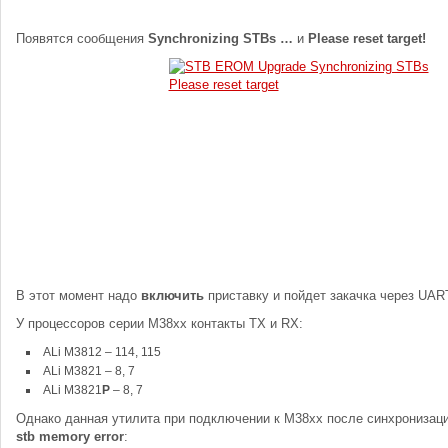
Появятся сообщения
Synchronizing STBs …
и
Please reset target!
В этот момент надо
включить
приставку и пойдет закачка через UAR
У процессоров серии M38xx контакты TX и RX:
ALi M3812 – 114, 115
ALi M3821 – 8, 7
ALi M3821
P
– 8, 7
Однако данная утилита при подключении к M38xx после синхронизац
stb memory error
: