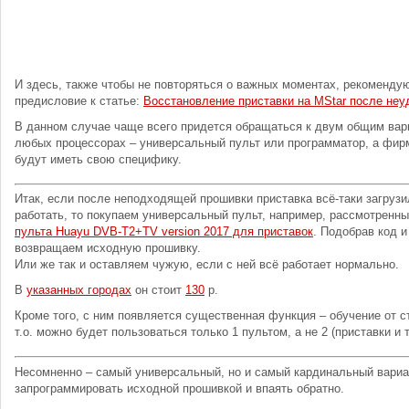
И здесь, также чтобы не повторяться о важных моментах, рекоменду
предисловие к статье:
Восстановление приставки на MStar после неу
В данном случае чаще всего придется обращаться к двум общим вар
любых процессорах – универсальный пульт или программатор, а фи
будут иметь свою специфику.
Итак, если после неподходящей прошивки приставка всё-таки загрузи
работать, то покупаем универсальный пульт, например, рассмотренн
пульта Huayu DVB-T2+TV version 2017 для приставок
. Подобрав код и
возвращаем исходную прошивку.
Или же так и оставляем чужую, если с ней всё работает нормально.
В
указанных городах
он стоит
130
р.
Кроме того, с ним появляется существенная функция – обучение от с
т.о. можно будет пользоваться только 1 пультом, а не 2 (приставки и 
Несомненно – самый универсальный, но и самый кардинальный вариа
запрограммировать исходной прошивкой и впаять обратно.