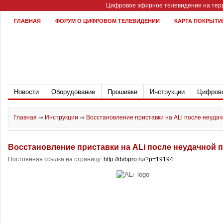
Цифровое эфирное телевидение на терр
ГЛАВНАЯ
ФОРУМ О ЦИФРОВОМ ТЕЛЕВИДЕНИИ
КАРТА ПОКРЫТИ
Новости
Оборудование
Прошивки
Инструкции
Цифрово
Главная
⇒
Инструкции
⇒
Восстановление приставки на ALi после неуда
Восстановление приставки на ALi после неудачной 
Постоянная ссылка на страницу:
http://dvbpro.ru/?p=19194