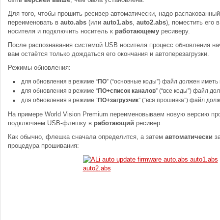
Для того, чтобы прошить ресивер автоматически, надо распакованны
переименовать в
auto.abs
(или
auto1.abs
,
auto2.abs
), поместить его 
носителя и подключить носитель к
работающему
ресиверу.
После распознавания системой USB носителя процесс обновления нач
вам остаётся только дождаться его окончания и автоперезагрузки.
Режимы обновления:
для обновления в режиме “
ПО
” (“основные коды”) файл должен иметь
для обновления в режиме “
ПО+список каналов
” (“все коды”) файл д
для обновления в режиме “
ПО+загрузчик
” (“вся прошивка”) файл дол
На примере World Vision Premium переименовываем новую версию п
подключаем USB-флешку в
работающий
ресивер.
Как обычно, флешка сначала определится, а затем
автоматически
за
процедура прошивания: