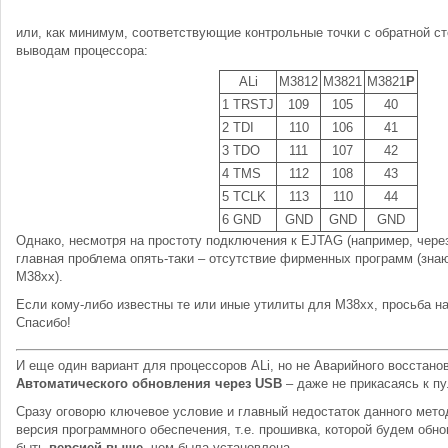
или, как минимум, соответствующие контрольные точки с обратной с
выводам процессора:
ALi
M3812
M3821
M3821
P
1 TRSTJ
109
105
40
2 TDI
110
106
41
3 TDO
111
107
42
4 TMS
112
108
43
5 TCLK
113
110
44
6 GND
GND
GND
GND
Однако, несмотря на простоту подключения к EJTAG (например, через
главная проблема опять-таки – отсутствие фирменных программ (зна
M38xx).
Если кому-либо известны те или иные утилиты для M38xx, просьба н
Спасибо!
И еще один вариант для процессоров ALi, но не Аварийного восстанов
Автоматического обновления через USB
– даже не прикасаясь к пу
Сразу оговорю ключевое условие и главный недостаток данного мето
версия программного обеспечения, т.е. прошивка, которой будем обн
быть
версией выше
, чем была установлена.