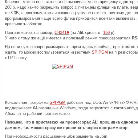
Конечно, можно попытаться и не выпаивая, через прищепку-адаптер, 
200 р, надо как-то разрешить вопрос с питанием флеши на плате, вед
к +3.3В, а программатор лишнюю нагрузку не потянет, поэтому для н
программирования чаще всего флеш приходится всё-таки выпаивать. 
припаивать обратно.
Программатор, например,
CH341
A
(на AliExpress от
150
р).
У него к тому же ещё имеется и полезный режим преобразователя
RS
Но если нужно запрограммировать прям здесь и сейчас, при этом не т
ждать, то можно воспользоваться известным
SPIPGM
на 4 резистора
к LPT-порту:
Консольная программа
SPIPGM
работает под DOS/Win9x/NT/2k/XP/Vist
поддерживает 64-разрядные Windows, тогда загрузится с какого-нибу
Абсолютно рабочий программатор.
Напомню, что
в приставках на процессорах ALi прошивка однов
дампом, т.е. можно сразу же прошивать через программатор
.
При необходимости расширение
.abs
заменить на
.bin