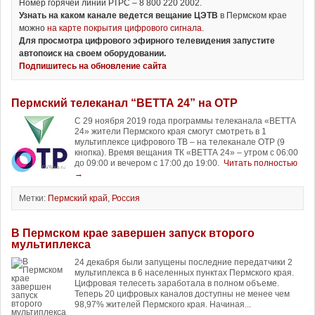
Номер горячей линии РТРС – 8 800 220 2002.
Узнать на каком канале ведется вещание ЦЭТВ
в Пермском крае
можно
на карте покрытия цифрового сигнала.
Для просмотра цифрового эфирного телевидения запустите
автопоиск на своем оборудовании.
Подпишитесь на обновление сайта
Пермский телеканал “ВЕТТА 24” на ОТР
С 29 ноября 2019 года программы телеканала «ВЕТТА
24» жители Пермского края смогут смотреть в 1
мультиплексе цифрового ТВ – на телеканале ОТР (9
кнопка). Время вещания ТК «ВЕТТА 24» – утром с 06:00
до 09:00 и вечером с 17:00 до 19:00.
Читать полностью
→
Метки:
Пермский край
,
Россия
В Пермском крае завершен запуск второго
мультиплекса
24 декабря были запущены последние передатчики 2
мультиплекса в 6 населенных пунктах Пермского края.
Цифровая телесеть заработала в полном объеме.
Теперь 20 цифровых каналов доступны не менее чем
98,97% жителей Пермского края. Начиная...