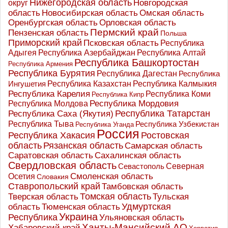
Нижегородская область
округ
Новгородская
Новосибирская область
область
Омская область
Оренбургская область
Орловская область
Пермский край
Пензенская область
Польша
Приморский край
Псковская область
Республика
Адыгея
Республика Азербайджан
Республика Алтай
Республика Башкортостан
Республика Армения
Республика Бурятия
Республика Дагестан
Республика
Республика Казахстан
Ингушетия
Республика Калмыкия
Республика Карелия
Республика Коми
Республика Кипр
Республика Мордовия
Республика Молдова
Республика Татарстан
Республика Саха (Якутия)
Республика Тыва
Республика Узбекистан
Республика Уганда
Россия
Республика Хакасия
Ростовская
область
Рязанская область
Самарская область
Саратовская область
Сахалинская область
Свердловская область
Северная
Севастополь
Осетия
Смоленская область
Словакия
Ставропольский край
Тамбовская область
Томская область
Тверская область
Тульская
Удмуртская
Тюменская область
область
Украина
Республика
Ульяновская область
Ханты-Мансийский АО
Хабаровский край