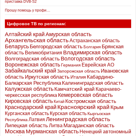
приставка DVB-S2
Прошу помощь у профи....
Цифровое ТВ по регионам:
Алтайский край
Амурская область
Архангельская область
Астраханская область
Беларусь
Белгородская область
Брянская
Болгария
Владимирская область
область
Великобритания
Вологодская область
Волгоградская область
Воронежская область
Еврейская АО
Германия
Забайкальский край
Ивановская
Запорожская область
Иркутская область
область
Кабардино-
Италия
Калининградская область
Балкарская Республика
Калужская область
Камчатский край
Карачаево-
Кемеровская область
черкесская республика
Кировская область
Костромская область
Китай
Красноярский край
Краснодарский край
Крым
Курганская область
Курская область
Кыргызская
Ленинградская область
Латвия
Республика
Липецкая область
Магаданская область
Литва
Москва
Мурманская область
Ненецкий автономный