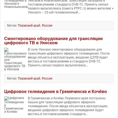
Уинском и Новоильинском. Трансляция запущена в
тестовом режиме стандарта DVB-T2. Принять сигнал
первого мультиплекса (пакета РТРС-1) можно жителям: •
Уинского – 25-ый телевизионный...
Метки:
Пермский край
,
Россия
Смонтировано оборудование для трансляции
цифрового ТВ в Уинском
В селе Уинское смонтировано оборудование для
трансляции цифрового эфирного телевидения. После
ввода объекта в эксплуатацию, вещание ЦЭТВ будет
вестись в тестовом режиме в стандарте DVB-T2.
Принять сигнал первого мультиплекса...
Метки:
Пермский край
,
Россия
Цифровое телевидение в Гремячинске и Кочёво
В Гремячинске и Кочёво Пермского края построены
башни для трансляции цифрового эфирного
телевидения. После ввода объектов в эксплуатацию,
вещание цифрового эфирного телевидения будет
вестись в тестовом режиме стандарта...