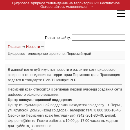
Цифровое эфирное телевидение на территории РФ бесплатное.
Остерегайтесь мошенников! -->
Поиск по сайту:
Главная
⇒
Новости
⇒
Цифровое телевидение в регионе: Пермский край
В данной ветке публикуются новости о развитии сети цифрового
эфирного телевидения на территории Пермского края. Трансляция
ведется в стандарте DVB-T2 Multiple PLP.
Пермский край относится к регионам первой очереди создания сети
цифрового эфирного вещания.
Центр консультационной поддержки:
Центр консультационной поддержки находится по адресу – г. Пермь,
ул. Крупской, дом 26 (вход со двора). Телефон: тел.: 8 800 300-10-45
(звонок по Пермскому краю бесплатный), (342) 201-80-40. E-mail:
ckp-perm@rtrn.ru. Режим работы: с 10:00 до 17:00 часов, выходные
дни: суббота, воскресенье.