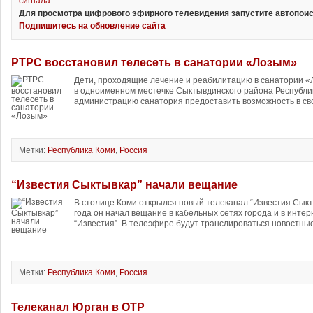
сигнала.
Для просмотра цифрового эфирного телевидения запустите автопоис
Подпишитесь на обновление сайта
РТРС восстановил телесеть в санатории «Лозым»
Дети, проходящие лечение и реабилитацию в санатории 
в одноименном местечке Сыктывдинского района Республи
администрацию санатория предоставить возможность в св
Метки:
Республика Коми
,
Россия
“Известия Сыктывкар” начали вещание
В столице Коми открылся новый телеканал “Известия Сыкты
года он начал вещание в кабельных сетях города и в инте
“Известия”. В телеэфире будут транслироваться новостные
Метки:
Республика Коми
,
Россия
Телеканал Юрган в ОТР