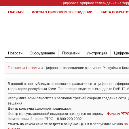
Цифровое эфирное телевидение на терр
ГЛАВНАЯ
ФОРУМ О ЦИФРОВОМ ТЕЛЕВИДЕНИИ
КАРТА ПОКРЫТИ
Новости
Оборудование
Прошивки
Инструкции
Цифрово
Главная
⇒
Новости
⇒
Цифровое телевидение в регионе: Республика Ком
В данной ветке публикуются новости о развитии сети цифрового эфирно
территории республики Коми. Трансляция ведется в стандарте DVB-T2 Mul
Республика Коми относится к регионам третьей очереди создания сети 
вещания.
Центр консультационной поддержки:
Центр консультационной поддержки находится по адресу –
Филиал РТРС
Номер горячей линии РТРС – 8 800 220 2002.
Узнать на каком канале ведется вещание ЦЭТВ
в республике можно
на