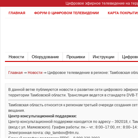
Цифровое эфирное телевидение на терр
ГЛАВНАЯ
ФОРУМ О ЦИФРОВОМ ТЕЛЕВИДЕНИИ
КАРТА ПОКРЫТИ
Новости
Оборудование
Прошивки
Инструкции
Цифрово
Главная
⇒
Новости
⇒
Цифровое телевидение в регионе: Тамбовская обл
В данной ветке публикуются новости о развитии сети цифрового эфирно
территории Тамбовской области. Трансляция ведется в стандарте DVB-T2 
Тамбовская область относится к регионам третьей очереди создания се
вещания.
Центр консультационной поддержки:
Центр консультационной поддержки находится по адресу – 392018, г. Тамб
(вход с ул. Маяковского). График работы: пн.– чт.: 8:00–17:00, пт.: 8:00–14:
Электронная почта: ckp_tambov@rtrn.ru.