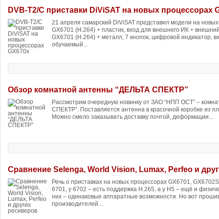
DVB-T2/C приставки DiViSAT на новых процессорах 
21 апреля самарский DiViSAT представил модели на новых 
GX6701 (H.264) + пластик, вход для внешнего ИК + внешний
GX6701 (H.264) + металл, 7 кнопок, цифровой индикатор, в
обучаемый...
Обзор комнатной антенны “ДЕЛЬТА СПЕКТР”
Рассмотрим очередную новинку от ЗАО “НПП ОСТ” – комна
СПЕКТР”. Поставляется антенна в красочной коробке из пл
Можно смело заказывать доставку почтой, деформации...
Сравнение Selenga, World Vision, Lumax, Perfeo и др
Речь о приставках на новых процессорах GX6701, GX6702S
6701, у 6702 – есть поддержка H.265, а у H5 – ещё и физич
них – одинаковые аппаратные возможности. Но вот прошив
производителей...