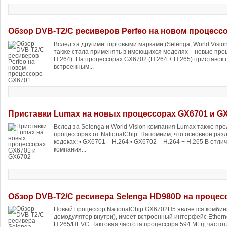
Обзор DVB-T2/C ресиверов Perfeo на новом процесс
Вслед за другими торговыми марками (Selenga, World Visio
также стала применять в имеющихся моделях – новые про
H.264). На процессорах GX6702 (H.264 + H.265) приставок п
встроенным...
Приставки Lumax на новых процессорах GX6701 и G
Вслед за Selenga и World Vision компания Lumax также п
процессорах от NationalChip. Напомним, что основное ра
кодеках: • GX6701 – H.264 • GX6702 – H.264 + H.265 В отлич
компания...
Обзор DVB-T2/C ресивера Selenga HD980D на процес
Новый процессор NationalChip GX6702H5 является комби
демодулятор внутри), имеет встроенный интерфейс Etherne
H.265/HEVC. Тактовая частота процессора 594 МГц, часто