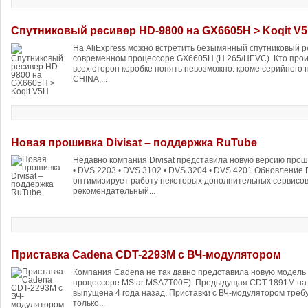
Спутниковый ресивер HD-9800 на GX6605H > Koqit V
На AliExpress можно встретить безымянный спутниковый 
современном процессоре GX6605H (H.265/HEVC). Кто прои
всех сторон коробке понять невозможно: кроме серийного 
CHINA,...
Новая прошивка Divisat – поддержка RuTube
Недавно компания Divisat представила новую версию прош
• DVS 2203 • DVS 3102 • DVS 3204 • DVS 4201 Обновление
оптимизирует работу некоторых дополнительных сервисов
рекомендательный...
Приставка Cadena CDT-2293M с ВЧ-модулятором
Компания Cadena не так давно представила новую модель 
процессоре MStar MSA7T00E): Предыдущая CDT-1891M на
выпущена 4 года назад. Приставки с ВЧ-модулятором требу
только...