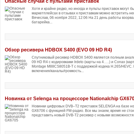
Опасные случаи с пультами приставок
Хотя и крайне редко, но иногда и пульты приставок могут 
маркетплейсах в отзывах к приставкам можно встретить н
Вячеслав, 06 ноября 2022, 12:06 На 21 день работы взорва
батарейка...
Обзор ресивера HDBOX S400 (EVO 09 HD R4)
Спутниковый ресивер HDBOX S400 является полным анало
09 HD R4 с кодировками Irdeto (карты на 4…..) и Conax (ка
Montage M88CS8051B-T с поддержкой кодека H.265/HEVC. 
включения/каналы/громкость...
Новинка от Selenga на процессоре Nationalchip GX67
Новинки цифровых DVB–T2 приставок SELENGA на базе но
GX6706 с функцией FM-радио. Все мы знаем, время не стоит
представить новый DVB-T2 ресивер с новыми возможностям