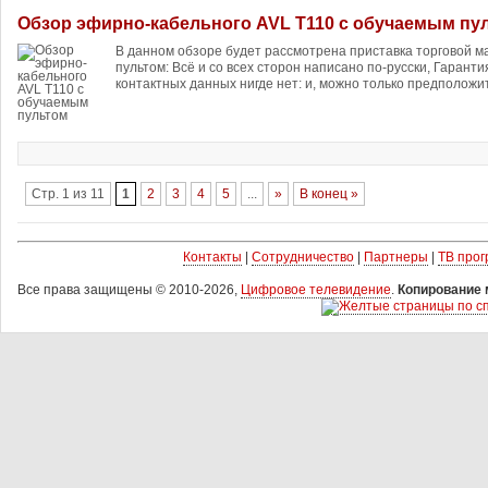
Обзор эфирно-кабельного AVL T110 с обучаемым пу
В данном обзоре будет рассмотрена приставка торговой м
пультом: Всё и со всех сторон написано по-русски, Гарантия
контактных данных нигде нет: и, можно только предположит
Стр. 1 из 11
1
2
3
4
5
...
»
В конец »
Контакты
|
Сотрудничество
|
Партнеры
|
ТВ про
Все права защищены © 2010-2026,
Цифровое телевидение
.
Копирование 