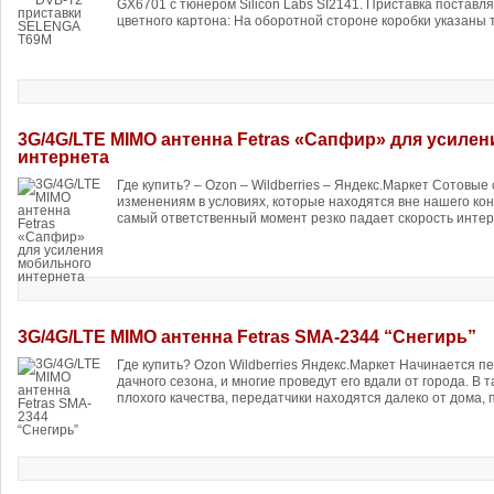
GX6701 с тюнером Silicon Labs SI2141. Приставка поставля
цветного картона: На оборотной стороне коробки указаны 
3G/4G/LTE MIMO антенна Fetras «Сапфир» для усиле
интернета
Где купить? – Ozon – Wildberries – Яндекс.Маркет Сотовы
изменениям в условиях, которые находятся вне нашего кон
самый ответственный момент резко падает скорость интерн
3G/4G/LTE MIMO антенна Fetras SMA-2344 “Снегирь”
Где купить? Ozon Wildberries Яндекс.Маркет Начинается пе
дачного сезона, и многие проведут его вдали от города. В 
плохого качества, передатчики находятся далеко от дома, п