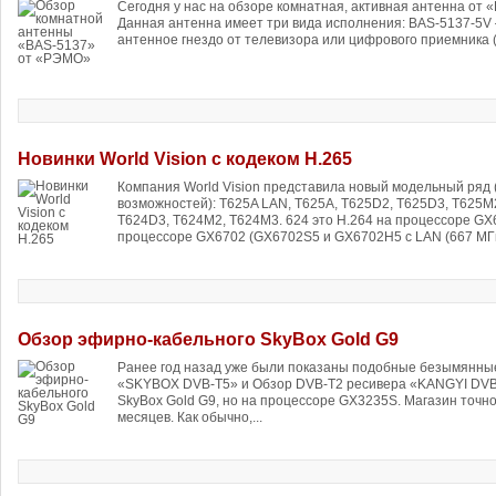
Сегодня у нас на обзоре комнатная, активная антенна от
Данная антенна имеет три вида исполнения: BAS-5137-5V
антенное гнездо от телевизора или цифрового приемника 
Новинки World Vision с кодеком H.265
Компания World Vision представила новый модельный ряд 
возможностей): T625A LAN, T625A, T625D2, T625D3, T625M
T624D3, T624M2, T624M3. 624 это H.264 на процессоре GX6
процессоре GX6702 (GX6702S5 и GX6702H5 с LAN (667 МГц
Обзор эфирно-кабельного SkyBox Gold G9
Ранее год назад уже были показаны подобные безымянны
«SKYBOX DVB-T5» и Обзор DVB-T2 ресивера «KANGYI DVB-
SkyBox Gold G9, но на процессоре GX3235S. Магазин точно
месяцев. Как обычно,...