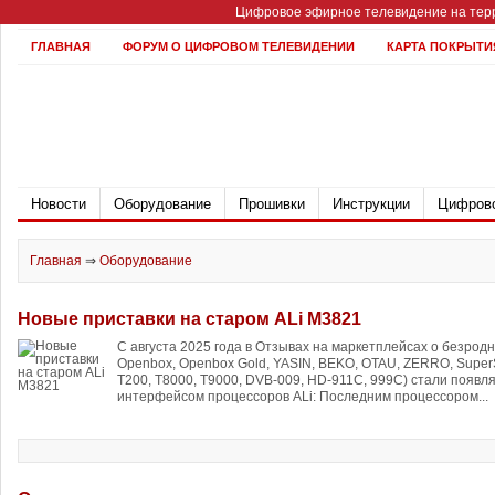
Цифровое эфирное телевидение на терр
ГЛАВНАЯ
ФОРУМ О ЦИФРОВОМ ТЕЛЕВИДЕНИИ
КАРТА ПОКРЫТИ
Новости
Оборудование
Прошивки
Инструкции
Цифрово
Главная
⇒
Оборудование
Новые приставки на старом ALi M3821
С августа 2025 года в Отзывах на маркетплейсах о безрод
Openbox, Openbox Gold, YASIN, BEKO, OTAU, ZERRO, SuperS
T200, T8000, T9000, DVB-009, HD-911C, 999C) стали появл
интерфейсом процессоров ALi: Последним процессором...