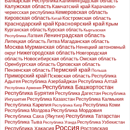
Калининградская область
Балкарская Республика
Калужская область
Камчатский край
Карачаево-
Кемеровская область
черкесская республика
Кировская область
Костромская область
Китай
Красноярский край
Краснодарский край
Крым
Курганская область
Курская область
Кыргызская
Ленинградская область
Латвия
Республика
Липецкая область
Магаданская область
Литва
Москва
Мурманская область
Ненецкий автономный
Нижегородская область
округ
Новгородская
Новосибирская область
область
Омская область
Оренбургская область
Орловская область
Пермский край
Пензенская область
Польша
Приморский край
Псковская область
Республика
Адыгея
Республика Азербайджан
Республика Алтай
Республика Башкортостан
Республика Армения
Республика Бурятия
Республика Дагестан
Республика
Республика Казахстан
Ингушетия
Республика Калмыкия
Республика Карелия
Республика Коми
Республика Кипр
Республика Мордовия
Республика Молдова
Республика Татарстан
Республика Саха (Якутия)
Республика Тыва
Республика Узбекистан
Республика Уганда
Россия
Республика Хакасия
Ростовская