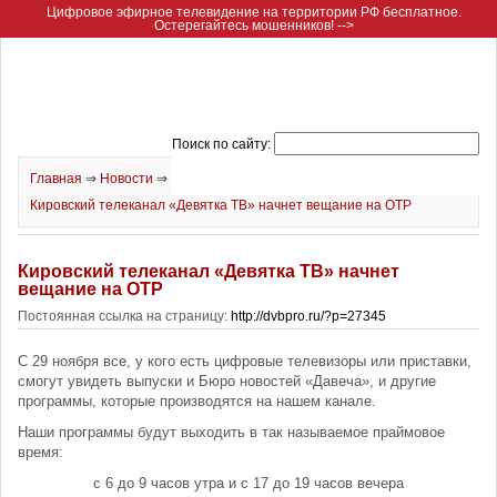
Цифровое эфирное телевидение на территории РФ бесплатное.
Остерегайтесь мошенников! -->
Поиск по сайту:
Главная
⇒
Новости
⇒
Кировский телеканал «Девятка ТВ» начнет вещание на ОТР
Кировский телеканал «Девятка ТВ» начнет
вещание на ОТР
Постоянная ссылка на страницу:
http://dvbpro.ru/?p=27345
С 29 ноября все, у кого есть цифровые телевизоры или приставки,
смогут увидеть выпуски и Бюро новостей «Давеча», и другие
программы, которые производятся на нашем канале.
Наши программы будут выходить в так называемое праймовое
время:
с 6 до 9 часов утра и с 17 до 19 часов вечера