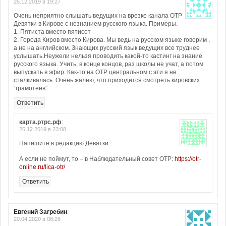
25.12.2019 в 19:27
Очень неприятно слышать ведущих на врезке канала ОТР
Девятки в Кирове с незнанием русского языка. Примеры.
1. Пятиста вместо пятисот
2. Города Киров вместо Кирова. Мы ведь на русском языке говорим ,
а не на английском. Знающих русский язык ведущих все труднее
услышать.Неужели нельзя проводить какой-то кастинг на знание
русского языка. Учить, в конце концов, раз школы не учат, а потом
выпускать в эфир. Как-то на ОТР центральном с эти я не
сталкивалась. Очень жалею, что приходится смотреть кировских
“грамотеев”.
Ответить
карта.ртрс.рф
:
25.12.2019 в 23:08
Напишите в редакцию Девятки.
А если не поймут, то – в Наблюдательный совет ОТР:
https://otr-
online.ru/lica-otr/
Ответить
Евгений Загребин
:
20.04.2020 в 08:26