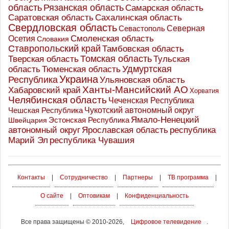
область
Рязанская область
Самарская область
Саратовская область
Сахалинская область
Свердловская область
Северная
Севастополь
Осетия
Смоленская область
Словакия
Ставропольский край
Тамбовская область
Томская область
Тверская область
Тульская
Удмуртская
Тюменская область
область
Украина
Республика
Ульяновская область
Ханты-Мансийский АО
Хабаровский край
Хорватия
Челябинская область
Чеченская Республика
Чешская Республика
Чукотский автономный округ
Ямало-Ненецкий
Эстонская Республика
Швейцария
Ярославская область
республика
автономный округ
Марий Эл
республика Чувашия
Контакты
|
Сотрудничество
|
Партнеры
|
ТВ программа
|
О сайте
|
Оптовикам
|
Конфиденциальность
Все права защищены © 2010-2026,
Цифровое телевидение
.