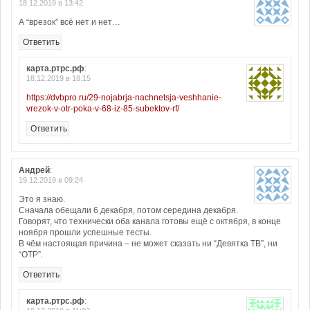
18.12.2019 в 13:42
А “врезок” всё нет и нет…
Ответить
карта.ртрс.рф
:
18.12.2019 в 18:15
https://dvbpro.ru/29-nojabrja-nachnetsja-veshhanie-
vrezok-v-otr-poka-v-68-iz-85-subektov-rf/
Ответить
Андрей
:
19.12.2019 в 09:24
Это я знаю.
Сначала обещали 6 декабря, потом середина декабря.
Говорят, что технически оба канала готовы ещё с октября, в конце
ноября прошли успешные тесты.
В чём настоящая причина – не может сказать ни “Девятка ТВ”, ни
“ОТР”.
Ответить
карта.ртрс.рф
: