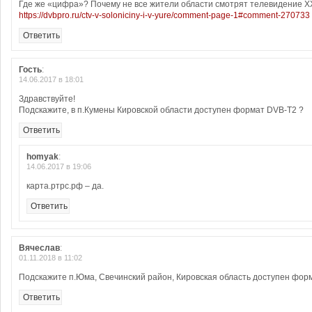
Где же «цифра»? Почему не все жители области смотрят телевидение XX
https://dvbpro.ru/ctv-v-soloniciny-i-v-yure/comment-page-1#comment-270733
Ответить
Гость
:
14.06.2017 в 18:01
Здравствуйте!
Подскажите, в п.Кумены Кировской области доступен формат DVB-T2 ?
Ответить
homyak
:
14.06.2017 в 19:06
карта.ртрс.рф – да.
Ответить
Вячеслав
:
01.11.2018 в 11:02
Подскажите п.Юма, Свечинский район, Кировская область доступен фор
Ответить