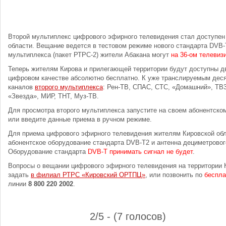
Второй мультиплекс цифрового эфирного телевидения стал доступен
области. Вещание ведется в тестовом режиме нового стандарта DVB-T
мультиплекса (пакет РТРС-2) жители Абакана могут
на 36-ом телевиз
Теперь жителям Кирова и прилегающей территории будут доступны д
цифровом качестве абсолютно бесплатно. К уже транслируемым деся
каналов
второго мультиплекса
: Рен-ТВ, СПАС, СТС, «Домашний», ТВ
«Звезда», МИР, ТНТ, Муз-ТВ.
Для просмотра второго мультиплекса запустите на своем абонентско
или введите данные приема в ручном режиме.
Для приема цифрового эфирного телевидения жителям Кировской об
абонентское оборудование стандарта DVB-T2 и антенна дециметровог
Оборудование стандарта
DVB-T принимать сигнал не будет
.
Вопросы о вещании цифрового эфирного телевидения на территории 
задать
в филиал РТРС «Кировский ОРТПЦ»
, или позвонить по
беспл
линии
8 800 220 2002
.
2/5 - (7 голосов)