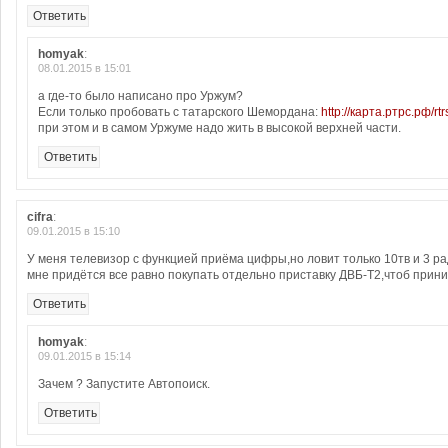
Ответить
homyak
:
08.01.2015 в 15:01
а где-то было написано про Уржум?
Если только пробовать с татарского Шемордана:
http://карта.ртрс.рф/rt
при этом и в самом Уржуме надо жить в высокой верхней части.
Ответить
cifra
:
09.01.2015 в 15:10
У меня телевизор с функцией приёма цифры,но ловит только 10тв и 3 р
мне придётся все равно покупать отдельно приставку ДВБ-Т2,чтоб прин
Ответить
homyak
:
09.01.2015 в 15:14
Зачем ? Запустите Автопоиск.
Ответить