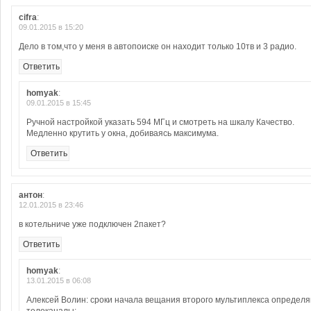
cifra
:
09.01.2015 в 15:20
Дело в том,что у меня в автопоиске он находит только 10тв и 3 радио.
Ответить
homyak
:
09.01.2015 в 15:45
Ручной настройкой указать 594 МГц и смотреть на шкалу Качество.
Медленно крутить у окна, добиваясь максимума.
Ответить
антон
:
12.01.2015 в 23:46
в котельниче уже подключен 2пакет?
Ответить
homyak
:
13.01.2015 в 06:08
Алексей Волин: сроки начала вещания второго мультиплекса определ