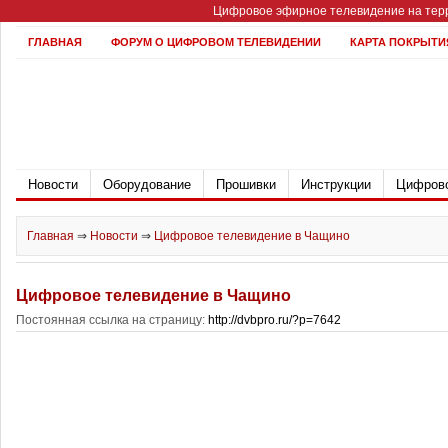
Цифровое эфирное телевидение на терр
ГЛАВНАЯ
ФОРУМ О ЦИФРОВОМ ТЕЛЕВИДЕНИИ
КАРТА ПОКРЫТИ
Новости
Оборудование
Прошивки
Инструкции
Цифрово
Главная
⇒
Новости
⇒
Цифровое телевидение в Чащино
Цифровое телевидение в Чащино
Постоянная ссылка на страницу:
http://dvbpro.ru/?p=7642