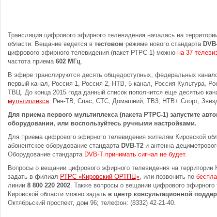
Трансляция цифрового эфирного телевидения началась на территори
области. Вещание ведется в
тестовом
режиме нового стандарта
DVB
цифрового эфирного телевидения (пакет РТРС-1) можно
на 37 телеви
частота приема
602 МГц
.
В эфире транслируются десять общедоступных, федеральных канал
первый канал, Россия 1, Россия 2, НТВ, 5 канал, Россия-Культура, Ро
ТВЦ. До конца 2015 года данный список пополнится еще десятью ка
мультиплекса
: Рен-ТВ, Спас, СТС, Домашний, ТВ3, НТВ+ Спорт, Звез
Для приема первого мультиплекса (пакета РТРС-1) запустите авт
оборудовании, или воспользуйтесь ручными настройками.
Для приема цифрового эфирного телевидения жителям Кировской об
абонентское оборудование стандарта
DVB-T2
и антенна дециметровог
Оборудование стандарта
DVB-T принимать сигнал не будет
.
Вопросы о вещании цифрового эфирного телевидения на территории 
задать в филиал
РТРС «Кировский ОРТПЦ»
, или позвонить по
беспл
линии
8 800 220 2002
. Также вопросы о вещании цифрового эфирного 
Кировской области можно задать
в центр консультационной подде
Октябрьский проспект, дом 96; телефон: (8332) 42-21-40.