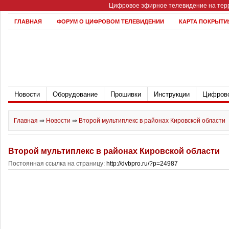
Цифровое эфирное телевидение на терр
ГЛАВНАЯ
ФОРУМ О ЦИФРОВОМ ТЕЛЕВИДЕНИИ
КАРТА ПОКРЫТИ
Новости
Оборудование
Прошивки
Инструкции
Цифрово
Главная
⇒
Новости
⇒
Второй мультиплекс в районах Кировской области
Второй мультиплекс в районах Кировской области
Постоянная ссылка на страницу:
http://dvbpro.ru/?p=24987