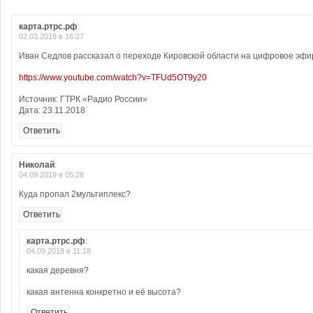
карта.ртрс.рф
:
02.03.2019 в 16:27
Иван Седлов рассказал о переходе Кировской области на цифровое эф
https://www.youtube.com/watch?v=TFUd5OT9y20
Источник: ГТРК «Радио России»
Дата: 23.11.2018
Ответить
Николай
:
04.09.2019 в 05:28
Куда пропал 2мультиплекс?
Ответить
карта.ртрс.рф
:
04.09.2019 в 11:18
какая деревня?
какая антенна конкретно и её высота?
Ответить