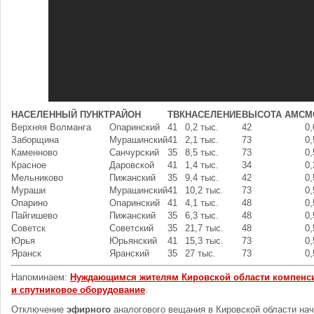
НАСЕЛЕННЫЙ ПУНКТ
РАЙОН
ТВК
НАСЕЛЕНИЕ
ВЫСОТА АМС
М
Верхняя Волманга
Опаринский
41
0,2 тыс.
42
0,
Заборщина
Мурашинский
41
2,1 тыс.
73
0,
Каменново
Санчурский
35
8,5 тыс.
73
0,
Красное
Даровской
41
1,4 тыс.
34
0,
Мельниково
Пижанский
35
9,4 тыс.
42
0,
Мураши
Мурашинский
41
10,2 тыс.
73
0,
Опарино
Опаринский
41
4,1 тыс.
48
0,
Пайгишево
Пижанский
35
6,3 тыс.
48
0,
Советск
Советский
35
21,7 тыс.
48
0,
Юрья
Юрьянский
41
15,3 тыс.
73
0,
Яранск
Яранский
35
27 тыс.
73
0,
Напоминаем:
Нуждающимся жителям Кировской области компенси
и спутниковое оборудование
.
Отключение
эфирного
аналогового вещания в Кировской области на