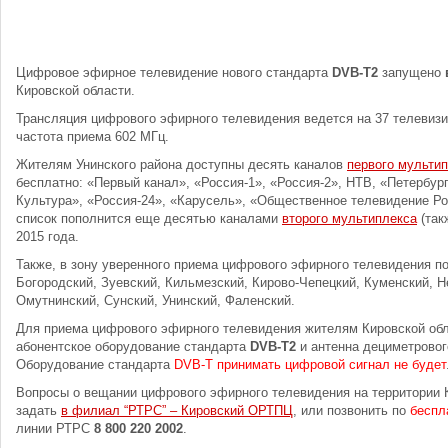
Цифровое эфирное телевидение нового стандарта
DVB-T2
запущено
Кировской области.
Трансляция цифрового эфирного телевидения ведется на 37 телевизи
частота приема 602 МГц.
Жителям Унинского района доступны десять каналов
первого мульти
бесплатно: «Первый канал», «Россия-1», «Россия-2», НТВ, «Петербург
Культура», «Россия-24», «Карусель», «Общественное телевидение Р
список пополнится еще десятью каналами
второго мультиплекса
(так
2015 года.
Также, в зону уверенного приема цифрового эфирного телевидения 
Богородский, Зуевский, Кильмезский, Кирово-Чепецкий, Куменский, Н
Омутнинский, Сунский, Унинский, Фаленский.
Для приема цифрового эфирного телевидения жителям Кировской об
абонентское оборудование стандарта
DVB-T2
и антенна дециметровог
Оборудование стандарта
DVB-T принимать цифровой сигнал не будет
Вопросы о вещании цифрового эфирного телевидения на территории 
задать
в филиал “РТРС” – Кировский ОРТПЦ
, или позвонить по
беспл
линии РТРС
8 800 220 2002
.