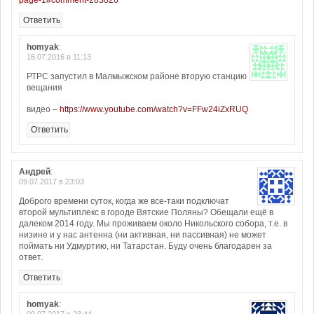
page-1#comment-283826
Ответить
homyak
:
16.07.2016 в 11:13
РТРС запустил в Малмыжском районе вторую станцию
вещания
видео –
https://www.youtube.com/watch?v=FFw24iZxRUQ
Ответить
Андрей
:
09.07.2017 в 23:03
Доброго времени суток, когда же все-таки подключат
второй мультиплекс в городе Вятские Поляны? Обещали ещё в
далеком 2014 году. Мы проживаем около Никольского собора, т.е. в
низине и у нас антенна (ни активная, ни пассивная) не может
поймать ни Удмуртию, ни Татарстан. Буду очень благодарен за
ответ.
Ответить
homyak
: