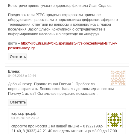
Во встрече принял участие директор филиала Иван Седлов.
Представители РТРС продемонстрировали приемное
оборудование, рассказали о перспективах цифрового эфирного
телевидения, ответили на вопросы и договорились с главой
поселения Вазюг Ольгой Кокоулиной о сотрудничестве в
информировании населения о переходе на «цифру».
фото –
http://kirov.rtrs.ru/tv/ckp/spetsialisty-rtrs-prezentovali-tsifru-v-
poselke-vazyug/
Ответить
Елена
:
04.06.2018 в 19:44
Добрый вечер. Пропал канал Россия 1. Пробовала
перенастраивать. Бесполезно. Каналы должны идти пакетом.
Почему 1 исчез? Остальные прекрасно показывают.
Ответить
карта.ртрс.рф
:
04.06.2018 в 23:23
спросите про Россия 1 на вашей вышке – 8 (922) 982-
21-40, 8 (8332) 42-21-40 понедельник-пятница с 8:00 до 17:00