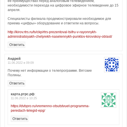
ее преимуществах перед аналоговым телевидением,
необходимости перехода на цифровое эфирное телевидение до 15
апреля.
Специалисты филиала продемонстрировали необходимое для
приема «цифры» оборудование и ответили на вопросы.
http://kirov.rtrs.ru/tv/ckp/rtrs-prezentoval-tsifru-v-rayonnykh-
administratsiyakh-chetyrekh-naselennykh-punktov-kirovskoy-oblast/
Ответить
Андрей
:
11.06.2022 в 09:09
Почему нет информации о телепрограмме. Вятские
Поляны.
Ответить
карта.ртрс.рф
:
11.06.2022 в 10:25
https://dvbpro.ru/vremenno-otsutstvuet-programma-
peredach-telegid-epg/
Ответить