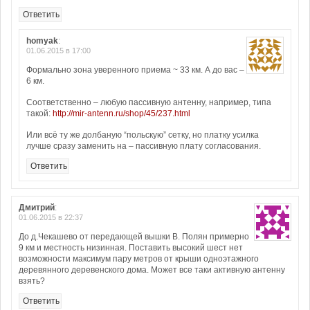
Ответить
homyak
:
01.06.2015 в 17:00
Формально зона уверенного приема ~ 33 км. А до вас –
6 км.
Соответственно – любую пассивную антенну, например, типа
такой:
http://mir-antenn.ru/shop/45/237.html
Или всё ту же долбаную “польскую” сетку, но платку усилка
лучше сразу заменить на – пассивную плату согласования.
Ответить
Дмитрий
:
01.06.2015 в 22:37
До д.Чекашево от передающей вышки В. Полян примерно
9 км и местность низинная. Поставить высокий шест нет
возможности максимум пару метров от крыши одноэтажного
деревянного деревенского дома. Может все таки активную антенну
взять?
Ответить