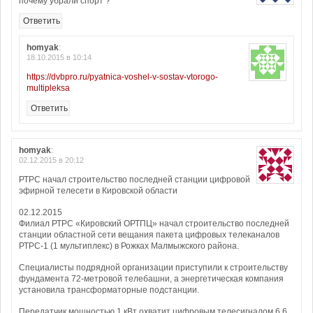
почему убрали спорт ?
Ответить
homyak
:
18.10.2015 в 10:14
https://dvbpro.ru/pyatnica-voshel-v-sostav-vtorogo-
multipleksa
Ответить
homyak
:
02.12.2015 в 20:12
РТРС начал строительство последней станции цифровой
эфирной телесети в Кировской области
02.12.2015
Филиал РТРС «Кировский ОРТПЦ» начал строительство последней
станции областной сети вещания пакета цифровых телеканалов
РТРС-1 (1 мультиплекс) в Рожках Малмыжского района.
Специалисты подрядной организации приступили к строительству
фундамента 72-метровой телебашни, а энергетическая компания
установила трансформаторные подстанции.
Передатчик мощностью 1 кВт охватит цифровым телесигналом 6,6