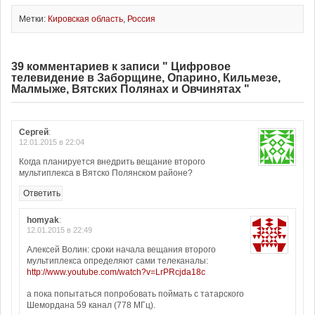
Метки:
Кировская область
,
Россия
39 комментариев к записи " Цифровое
телевидение в Заборщине, Опарино, Кильмезе,
Малмыже, Вятских Полянах и Овчинятах "
Сергей
:
12.01.2015 в 22:04
Когда планируется внедрить вещание второго
мультиплекса в Вятско Полянском районе?
Ответить
homyak
:
12.01.2015 в 22:49
Алексей Волин: сроки начала вещания второго
мультиплекса определяют сами телеканалы:
http://www.youtube.com/watch?v=LrPRcjda18c
а пока попытаться попробовать поймать с татарского
Шемордана 59 канал (778 МГц).