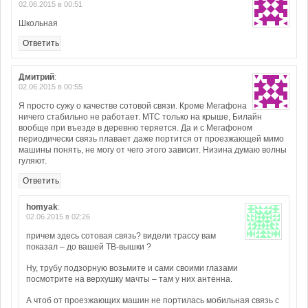
02.06.2015 в 00:51
Школьная
Ответить
Дмитрий
:
02.06.2015 в 00:55
Я просто сужу о качестве сотовой связи. Кроме Мегафона
ничего стабильно не работает. МТС только на крыше, Билайн
вообще при въезде в деревню теряется. Да и с Мегафоном
периодически связь плавает даже портится от проезжающей мимо
машины понять, не могу от чего этого зависит. Низина думаю волны
гуляют.
Ответить
homyak
:
02.06.2015 в 02:26
причем здесь сотовая связь? видели трассу вам
показал – до вашей ТВ-вышки ?
Ну, трубу подзорную возьмите и сами своими глазами
посмотрите на верхушку мачты – там у них антенна.
А чтоб от проезжающих машин не портилась мобильная связь с