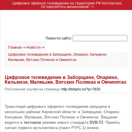
Цифровое эфирное телевидение на территории РФ бесплатное.
Остерегайтесь мошенников! -->
Поиск по сайту:
Главная
⇒
Новости
⇒
Цифровое телевидение в Заборщине, Опарино, Кильмезе,
Малмыже, Вятских Полянах и Овчинятах
Цифровое телевидение в Заборщине, Опарино,
Кильмезе, Малмыже, Вятских Полянах и Овчинятах
Постоянная ссылка на страницу:
http://dvbpro.ru/?p=7835
Трансляция цифрового эфирного телевидения запущена в
нескольких районах Кировской области: в Заборщине, Опарино,
Кильмезе, Малмыже, Вятских Полянах и Овчинятах. Вещание
ведется в
тестовом
режиме нового стандарта
DVB-T2
. Принять
сигнал первого мультиплекса (пакет РТРС-1) можно: