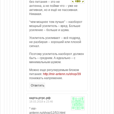
без питания – это не
антенна, а не пойми что – уже не
активная, но и ещё не пассивная.
Никакая.
“чем мощнее тем лучше” – наоборот
мощный усилитель – вред. Больше
усиление – больше и шума.
Усилитель усиливает – всё подряд,
не разбирая – хороший или плохой
сигнал.
Поэтому усилитель наоборот должен
быть – средним. А идеально – с
минимальным шумом.
Можно еще регулируемым блоком
питания:
http://mir-antenn.ru/shop/39
понижать напряжение.
Ответить
карта.ртрс.рф
:
18.03.2018 в 23:46
* mir-
antenn.ru/shop/12/53.html