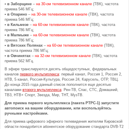
•
в Заборщине
–
на 30-ом телевизионном канале
(ТВК), частота
приема 546 МГц;
•
в Опарино
–
на 30-ом телевизионном канале
(ТВК), частота
приема 546 МГц;
•
в Кильмезе
–
на 60-ом телевизионном канале
(ТВК), частота
приема 786 МГц;
•
в Малмыже
–
на 60-ом телевизионном канале
(ТВК), частота
приема 786 МГц;
•
в Вятских Полянах
–
на 60-ом телевизионном канале
(ТВК),
частота приема 786 МГц;
•
в Овчинятах
–
на 32-ом телевизионном канале
(ТВК), частота
приема 562 МГц.
В эфире транслируются десять общедоступных, федеральных
каналов
первого мультиплекса
: первый канал, Россия 1, Россия 2,
НТВ, 5 канал, Россия-Культура, Россия 24, Карусель, ОТР, ТВЦ.
До конца 2015 года данный список пополнится еще десятью
каналами
второго мультиплекса
: Рен-ТВ, Спас, СТС, Домашний,
ТВ3, НТВ+ Спорт, Звезда, Мир, ТНТ, МузТВ.
Для приема первого мультиплекса (пакета РТРС-1) запустите
автопоиск на вашем оборудовании, или воспользуйтесь
ручными настройками.
Для приема цифрового эфирного телевидения жителям Кировской
области понадобится абонентское оборудование стандарта DVB-T2