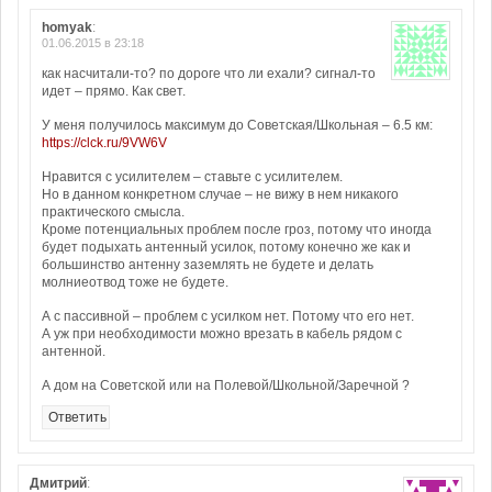
homyak
:
01.06.2015 в 23:18
как насчитали-то? по дороге что ли ехали? сигнал-то
идет – прямо. Как свет.
У меня получилось максимум до Советская/Школьная – 6.5 км:
https://clck.ru/9VW6V
Нравится с усилителем – ставьте с усилителем.
Но в данном конкретном случае – не вижу в нем никакого
практического смысла.
Кроме потенциальных проблем после гроз, потому что иногда
будет подыхать антенный усилок, потому конечно же как и
большинство антенну заземлять не будете и делать
молниеотвод тоже не будете.
А с пассивной – проблем с усилком нет. Потому что его нет.
А уж при необходимости можно врезать в кабель рядом с
антенной.
А дом на Советской или на Полевой/Школьной/Заречной ?
Ответить
Дмитрий
: