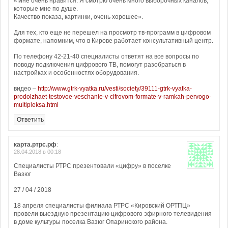
«Мне очень нравится. Я смотрю очень много выборочных каналов,
которые мне по душе.
Качество показа, картинки, очень хорошее».
Для тех, кто еще не перешел на просмотр тв-программ в цифровом
формате, напомним, что в Кирове работает консультативный центр.
По телефону 42-21-40 специалисты ответят на все вопросы по
поводу подключения цифрового ТВ, помогут разобраться в
настройках и особенностях оборудования.
видео –
http://www.gtrk-vyatka.ru/vesti/society/39111-gtrk-vyatka-
prodolzhaet-testovoe-veschanie-v-cifrovom-formate-v-ramkah-pervogo-
multipleksa.html
Ответить
карта.ртрс.рф
:
28.04.2018 в 00:18
Специалисты РТРС презентовали «цифру» в поселке
Вазюг
27 / 04 / 2018
18 апреля специалисты филиала РТРС «Кировский ОРТПЦ»
провели выездную презентацию цифрового эфирного телевидения
в доме культуры поселка Вазюг Опаринского района.