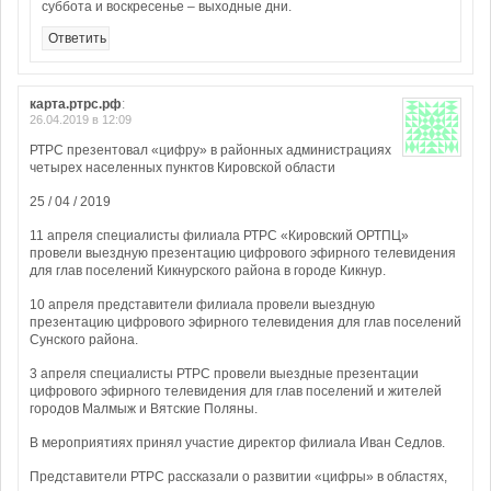
суббота и воскресенье – выходные дни.
Ответить
карта.ртрс.рф
:
26.04.2019 в 12:09
РТРС презентовал «цифру» в районных администрациях
четырех населенных пунктов Кировской области
25 / 04 / 2019
11 апреля специалисты филиала РТРС «Кировский ОРТПЦ»
провели выездную презентацию цифрового эфирного телевидения
для глав поселений Кикнурского района в городе Кикнур.
10 апреля представители филиала провели выездную
презентацию цифрового эфирного телевидения для глав поселений
Сунского района.
3 апреля специалисты РТРС провели выездные презентации
цифрового эфирного телевидения для глав поселений и жителей
городов Малмыж и Вятские Поляны.
В мероприятиях принял участие директор филиала Иван Седлов.
Представители РТРС рассказали о развитии «цифры» в областях,