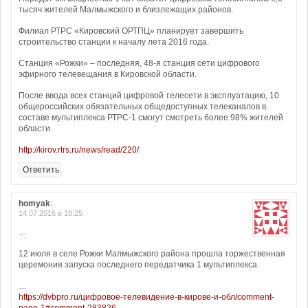
тысяч жителей Малмыжского и близлежащих районов.
Филиал РТРС «Кировский ОРТПЦ» планирует завершить
строительство станции к началу лета 2016 года.
Станция «Рожки» – последняя, 48-я станция сети цифрового
эфирного телевещания в Кировской области.
После ввода всех станций цифровой телесети в эксплуатацию, 10
общероссийских обязательных общедоступных телеканалов в
составе мультиплекса РТРС-1 смогут смотреть более 98% жителей
области.
http://kirov.rtrs.ru/news/read/220/
Ответить
homyak
:
14.07.2016 в 18:25
…
12 июля в селе Рожки Малмыжского района прошла торжественная
церемония запуска последнего передатчика 1 мультиплекса.
…
https://dvbpro.ru/цифровое-телевидение-в-кирове-и-обл/comment-