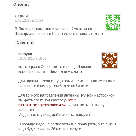
Ответить
Сергей
:
13.01.2015 в 18:28
В Полянах возможно и можно поймать сигнал с
Шемордана, но вот в Сосновке очень сомнительно
Ответить
homyak
:
13.01.2015 в 18:51
вот как раз в Сосновке-то гораздо больше
вероятность, что Шемордан увидите.
Для оценки – если оттуда обычное их ТНВ на 25 канале
ловите, то и цифру тем более поймаете.
Для точного направления антенны: Ручной настройкой
выбрать его канал (частоту)
http://
карта.ртрс.рф/rtrs/node/4549
и смотреть на шкалу
Качество.
Медленно крутить, добиваясь максимума.
И вообще надо не сомневаться, а проверять, а то еще 3
года будете ждать 2й где-то в округе.