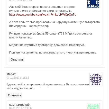
09.07.2017 в 23:44
Алексей Волин: сроки начала вещания второго
мультиплекса определяют сами телеканалы:
https://www.youtube.com/watch?v=koLHWQpQn7o
А пока если только пробовать на наружную антенну с татарского
Шемордана – карта.ртрс.рф
Ручным поиском выбрать 59 канал (778 МГц) и смотреть на
шкалу Качество.
Медленно крутить в ту сторону, добиваясь максимума.
Причем нос антенны потом желательно чуть-чуть приподнять.
Ответить
Марат
:
07.11.2017 в 18:32
Здравствуйте, а про второй мультиплекс в Вятских полянах
что нибудь слышно.
Ответить
карта.ртрс.рф
:
07.11.2017 в 19:06