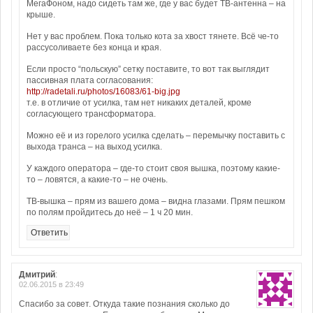
МегаФоном, надо сидеть там же, где у вас будет ТВ-антенна – на
крыше.
Нет у вас проблем. Пока только кота за хвост тянете. Всё че-то
рассусоливаете без конца и края.
Если просто “польскую” сетку поставите, то вот так выглядит
пассивная плата согласования:
http://radetali.ru/photos/16083/61-big.jpg
т.е. в отличие от усилка, там нет никаких деталей, кроме
согласующего трансформатора.
Можно её и из горелого усилка сделать – перемычку поставить с
выхода транса – на выход усилка.
У каждого оператора – где-то стоит своя вышка, поэтому какие-
то – ловятся, а какие-то – не очень.
ТВ-вышка – прям из вашего дома – видна глазами. Прям пешком
по полям пройдитесь до неё – 1 ч 20 мин.
Ответить
Дмитрий
:
02.06.2015 в 23:49
Спасибо за совет. Откуда такие познания сколько до