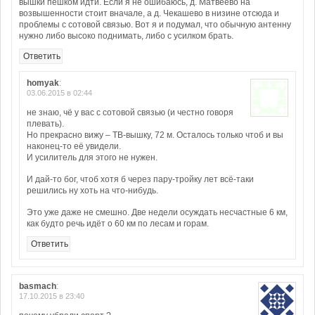
вышки пешком идти. Если я не ошибаюсь, д. Матвеево на
возвышенности стоит вначале, а д. Чекашево в низине отсюда и
проблемы с сотовой связью. Вот я и подумал, что обычную антенну
нужно либо высоко поднимать, либо с усилком брать.
Ответить
homyak
:
03.06.2015 в 02:44
не знаю, чё у вас с сотовой связью (и честно говоря
плевать).
Но прекрасно вижу – ТВ-вышку, 72 м. Осталось только чтоб и вы
наконец-то её увидели.
И усилитель для этого не нужен.
И дай-то бог, чтоб хотя б через пару-тройку лет всё-таки
решились ну хоть на что-нибудь.
Это уже даже не смешно. Две недели осуждать несчастные 6 км,
как будто речь идёт о 60 км по лесам и горам.
Ответить
basmach
:
17.10.2015 в 23:40