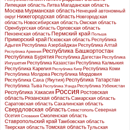
Липецкая область
Магаданская область
Литва
Москва
Мурманская область
Ненецкий автономный
Нижегородская область
округ
Новгородская
Новосибирская область
область
Омская область
Оренбургская область
Орловская область
Пермский край
Пензенская область
Польша
Приморский край
Псковская область
Республика
Адыгея
Республика Азербайджан
Республика Алтай
Республика Башкортостан
Республика Армения
Республика Бурятия
Республика Дагестан
Республика
Республика Казахстан
Ингушетия
Республика Калмыкия
Республика Карелия
Республика Коми
Республика Кипр
Республика Мордовия
Республика Молдова
Республика Татарстан
Республика Саха (Якутия)
Республика Тыва
Республика Узбекистан
Республика Уганда
Россия
Республика Хакасия
Ростовская
область
Рязанская область
Самарская область
Саратовская область
Сахалинская область
Свердловская область
Северная
Севастополь
Осетия
Смоленская область
Словакия
Ставропольский край
Тамбовская область
Томская область
Тверская область
Тульская