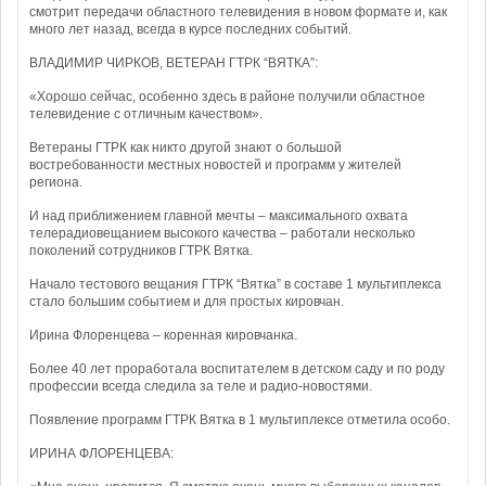
смотрит передачи областного телевидения в новом формате и, как
много лет назад, всегда в курсе последних событий.
ВЛАДИМИР ЧИРКОВ, ВЕТЕРАН ГТРК “ВЯТКА”:
«Хорошо сейчас, особенно здесь в районе получили областное
телевидение с отличным качеством».
Ветераны ГТРК как никто другой знают о большой
востребованности местных новостей и программ у жителей
региона.
И над приближением главной мечты – максимального охвата
телерадиовещанием высокого качества – работали несколько
поколений сотрудников ГТРК Вятка.
Начало тестового вещания ГТРК “Вятка” в составе 1 мультиплекса
стало большим событием и для простых кировчан.
Ирина Флоренцева – коренная кировчанка.
Более 40 лет проработала воспитателем в детском саду и по роду
профессии всегда следила за теле и радио-новостями.
Появление программ ГТРК Вятка в 1 мультиплексе отметила особо.
ИРИНА ФЛОРЕНЦЕВА: