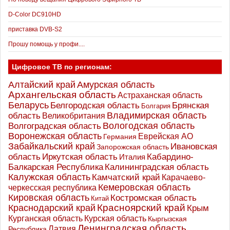
D-Color DC910HD
приставка DVB-S2
Прошу помощь у профи....
Цифровое ТВ по регионам:
Алтайский край
Амурская область
Архангельская область
Астраханская область
Беларусь
Белгородская область
Брянская
Болгария
Владимирская область
область
Великобритания
Вологодская область
Волгоградская область
Воронежская область
Еврейская АО
Германия
Забайкальский край
Ивановская
Запорожская область
Иркутская область
область
Кабардино-
Италия
Калининградская область
Балкарская Республика
Калужская область
Камчатский край
Карачаево-
Кемеровская область
черкесская республика
Кировская область
Костромская область
Китай
Красноярский край
Краснодарский край
Крым
Курганская область
Курская область
Кыргызская
Ленинградская область
Латвия
Республика