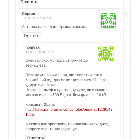
Ответить
Сергей
:
13.01.2015 в 18:59
Антенна на чердаке, крыша железная.
Ответить
homyak
:
13.01.2015 в 19:08
Очень плохо. Ну тогда отложите до
весны/лета.
Потому что ближайшая, где теоретически в
ближайший год-два может появиться 2й – это
удмуртская Можга.
Но ваш рельеф в ту сторону хуже, да и вышка
мелкая и лишь 500 Вт, а в Шемордане – 10 кВт.
Красава – 252 м:
http://static.panoramio.com/photos/original/1229143
1.jpg
А если у вас приставка, то к знакомым сходите,
попросите антенну крутануть.
Ответить