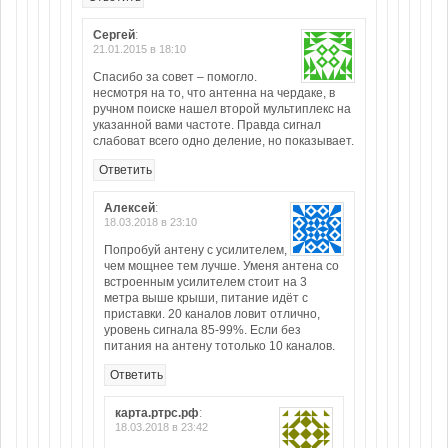
Сергей
:
21.01.2015 в 18:10
Спасибо за совет – помогло.
несмотря на то, что антенна на чердаке, в
ручном поиске нашел второй мультиплекс на
указанной вами частоте. Правда сигнал
слабоват всего одно деление, но показывает.
Ответить
Алексей
:
18.03.2018 в 23:10
Попробуй антену с усилителем,
чем мощнее тем лучше. Уменя антена со
встроенным усилителем стоит на 3
метра выше крыши, питание идёт с
приставки. 20 каналов ловит отлично,
уровень сигнала 85-99%. Если без
питания на антену тотолько 10 каналов.
Ответить
карта.ртрс.рф
:
18.03.2018 в 23:42