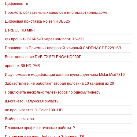
Цифровое тв
Просмотр обязательных каналов в многоквартирном доме
Цифровая приставка Rolsen RDB525
Delta O3 HD MINI
как прошить STARSAT через ком порт RS-232
Прошивка на Приемник цифровой эфирный CADENA CDT-2291SB
Восстановление DVB-T2 SELENGA HD930D
openbox S9 HD PVR .
Ищу помощь в модификации данных пульта для чипа Mstar Msd7816
Здравствуйте, не работают вторая половина 10 каналов из 20
Подключить несколько телевизоров по одному тюнеру
д.Рогачево, Калужская область
не прошивается D-Color 1301HD
Выбор ресивера
Плановые профилактические работы..?
По поводу вещания Цифрового Эфирного ТВ