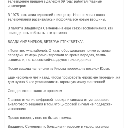
телевидение пришел в далеком 69 году, работал главным
инженером.
В 1975 возглавил кировский телецентр. На его глазах наша
телекомпания развивалась и покоряла все новые вершины.
В памяти Владимира Семеновича еще свежи воспоминания, как
приходилось работать в те времена.
ВЛАДИМИР ЧИРКОВ, ВЕТЕРАН ГТРК “ВЯТКА”:
«Понятно, куча кабелей. Отказы оборудования прямо во время
передачи, камеры ремонтировали во время передач, лампы
вынимали, т.е. совсем сейчас другое телевидение».
После выхода на пенсию из Кирова переехал в поселок Юрья.
Еще несколько лет назад, чтобы посмотреть кировские передачи, на
дом нужно было устанавливать огромную мачту с антенной.
Сегодня все осталось в прошлом.
Главное отличие цифровой передачи сигнала от устаревшего
аналогового вещания в том, что цифровой сигнал не подвержен
искажению.
Проще говоря, у него не бывает помех.
Владимир Семенович с большим интересом и удовольствием