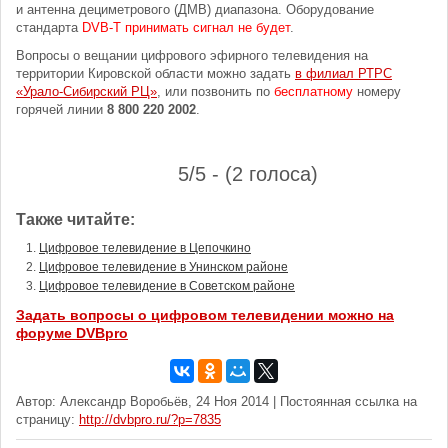
и антенна дециметрового (ДМВ) диапазона. Оборудование
стандарта
DVB-T принимать сигнал не будет
.
Вопросы о вещании цифрового эфирного телевидения на
территории Кировской области можно задать
в филиал РТРС
«Урало-Сибирский РЦ»
, или позвонить по
бесплатному
номеру
горячей линии
8 800 220 2002
.
5/5 - (2 голоса)
Также читайте:
Цифровое телевидение в Цепочкино
Цифровое телевидение в Унинском районе
Цифровое телевидение в Советском районе
Задать вопросы о цифровом телевидении можно на
форуме DVBpro
Автор: Александр Воробьёв, 24 Ноя 2014 | Постоянная ссылка на
страницу:
http://dvbpro.ru/?p=7835