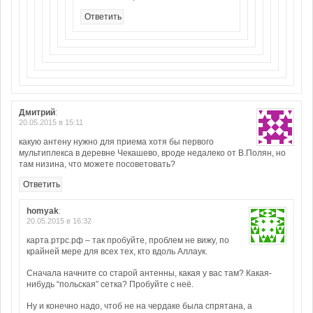
Ответить
Дмитрий
:
20.05.2015 в 15:11
какую антену нужно для приема хотя бы первого
мультиплекса в деревне Чекашево, вроде недалеко от В.Полян, но
там низина, что можете посоветовать?
Ответить
homyak
:
20.05.2015 в 16:32
карта.ртрс.рф – так пробуйте, проблем не вижу, по
крайней мере для всех тех, кто вдоль Аллаук.
Сначала начните со старой антенны, какая у вас там? Какая-
нибудь “польская” сетка? Пробуйте с неё.
Ну и конечно надо, чтоб не на чердаке была спрятана, а