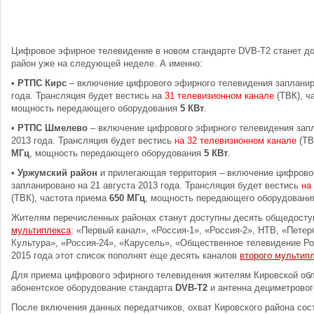
Цифровое эфирное телевидение в новом стандарте DVB-T2 станет до
район уже на следующей неделе. А именно:
•
РТПС Кирс
– включение цифрового эфирного телевидения запланиро
года. Трансляция будет вестись на
31 телевизионном канале
(ТВК), ч
мощность передающего оборудования
5 КВт
.
•
РТПС Шмелево
– включение цифрового эфирного телевидения запл
2013 года. Трансляция будет вестись
на 32 телевизионном канале
(ТВ
МГц
, мощность передающего оборудования
5 КВт
.
•
Уржумский район
и прилегающая территория – включение цифрово
запланировано на 21 августа 2013 года. Трансляция будет вестись
на
(ТВК), частота приема
650 МГц
, мощность передающего оборудован
Жителям перечисленных районах станут доступны десять общедост
мультиплекса
: «Первый канал», «Россия-1», «Россия-2», НТВ, «Петерб
Культура», «Россия-24», «Карусель», «Общественное телевидение Ро
2015 года этот список пополнят еще десять каналов
второго мультип
Для приема цифрового эфирного телевидения жителям Кировской об
абонентское оборудование стандарта
DVB-T2
и антенна дециметровог
После включения данных передатчиков, охват Кировского района со