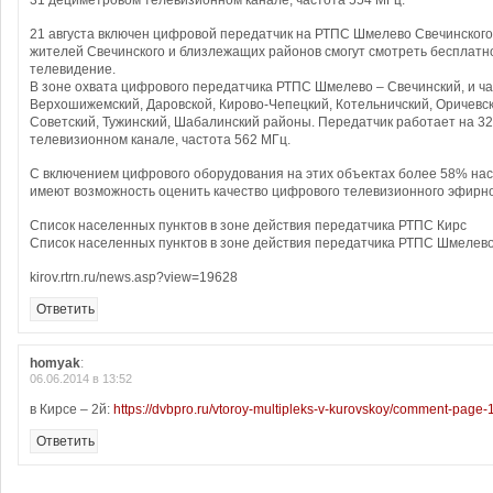
31 дециметровом телевизионном канале, частота 554 МГц.
21 августа включен цифровой передатчик на РТПС Шмелево Свечинского
жителей Свечинского и близлежащих районов смогут смотреть бесплатн
телевидение.
В зоне охвата цифрового передатчика РТПС Шмелево – Свечинский, и ч
Верхошижемский, Даровской, Кирово-Чепецкий, Котельничский, Оричевск
Советский, Тужинский, Шабалинский районы. Передатчик работает на 3
телевизионном канале, частота 562 МГц.
С включением цифрового оборудования на этих объектах более 58% нас
имеют возможность оценить качество цифрового телевизионного эфирн
Список населенных пунктов в зоне действия передатчика РТПС Кирс
Список населенных пунктов в зоне действия передатчика РТПС Шмелев
kirov.rtrn.ru/news.asp?view=19628
Ответить
homyak
:
06.06.2014 в 13:52
в Кирсе – 2й:
https://dvbpro.ru/vtoroy-multipleks-v-kurovskoy/comment-pag
Ответить