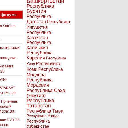
Башкортостан
Республика
Бурятия
 форуме
Республика
Дагестан
Республика
ля SatCom
Ингушетия
Республика
Казахстан
в
Республика
Калмыкия
бязательных
Республика
Карелия
рном доме
Республика
Республика
Кипр
иставка
Коми
Республика
525
Молдова
Республика
MINI
Мордовия
 STARSAT
Республика Саха
орт RS-232
(Якутия)
Республика
а Приемник
Татарстан
фирный
Республика Тыва
-2291SB
Республика Уганда
ние DVB-T2
Республика
D930D
Узбекистан