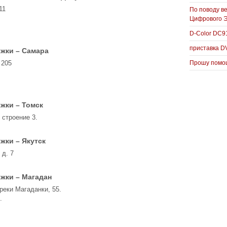
11
По поводу в
Цифрового 
D-Color DC
приставка D
жки – Самара
 205
Прошу помощ
жки – Томск
 строение 3.
жки – Якутск
 д. 7
жки – Магадан
реки Магаданки, 55.
.