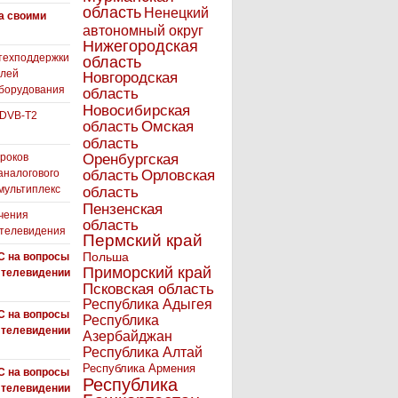
область
Ненецкий
а своими
автономный округ
Нижегородская
техподдержки
область
елей
Новгородская
борудования
область
Новосибирская
 DVB-T2
область
Омская
область
роков
Оренбургская
аналогового
область
Орловская
 мультиплекс
область
Пензенская
чения
область
 телевидения
Пермский край
Польша
С на вопросы
Приморский край
 телевидении
Псковская область
Республика Адыгея
С на вопросы
Республика
 телевидении
Азербайджан
Республика Алтай
Республика Армения
С на вопросы
Республика
 телевидении