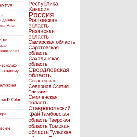
Республика
HD PVR .
Хакасия
Россия
 в
Ростовская
и данных
область
ипа Mstar
Рязанская
область
, не
Самарская область
орая
Саратовская
 каналов из
область
Сахалинская
область
несколько
Свердловская
 по одному
область
Севастополь
Калужская
Северная Осетия
Словакия
Смоленская
тся D-Color
область
Ставропольский
край
Тамбовская
вера
область
Тверская
Томская
область
ческие
область
Тульская