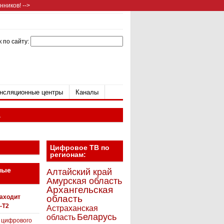
ников! -->
 по сайту:
нсляционные центры
Каналы
а
Цифровое ТВ по
регионам:
ные
Алтайский край
Амурская область
Архангельская
находит
область
-T2
Астраханская
Беларусь
область
 цифрового