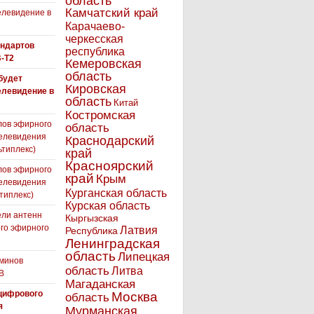
область
Камчатский край
левидение в
Карачаево-
черкесская
андартов
республика
-T2
Кемеровская
область
 будет
Кировская
елевидение в
область
Китай
Костромская
лов эфирного
область
елевидения
Краснодарский
ьтиплекс)
край
Красноярский
лов эфирного
край
Крым
елевидения
Курганская область
типлекс)
Курская область
ли антенн
Кыргызская
го эфирного
Латвия
Республика
я
Ленинградская
область
Липецкая
минов
область
Литва
В
Магаданская
цифрового
Москва
область
я
Мурманская