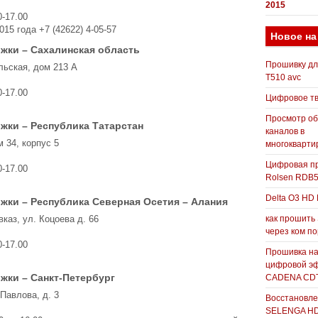
2015
0-17.00
015 года +7 (42622) 4-05-57
Новое на
жки – Сахалинская область
Прошивку д
льская, дом 213 А
T510 avc
0-17.00
Цифровое т
Просмотр о
жки – Республика Татарстан
каналов в
м 34, корпус 5
многокварти
Цифровая пр
0-17.00
Rolsen RDB
Delta O3 HD 
жки – Республика Северная Осетия – Алания
каз, ул. Коцоева д. 66
как прошить
через ком п
0-17.00
Прошивка н
цифровой э
жки – Санкт-Петербург
CADENA CDT
Павлова, д. 3
Восстановле
SELENGA H