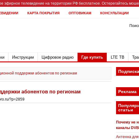
е эфирное телевидение на территории РФ бесплатное. Остерегайтесь мошен
ЕВИДЕНИИ
КАРТА ПОКРЫТИЯ
ОПТОВИКАМ
КОНСУЛЬТАЦИИ
Поиск
ки
Инструкции
Цифровое радио
Где купить
LTE ТВ
Тра
Подписк
ционной поддержки абонентов по регионам
ддержки абонентов по регионам
Реклама
bpro.ru/?p=2859
Популяр
статьи
Почему не 
каналы DVB
Антенна для