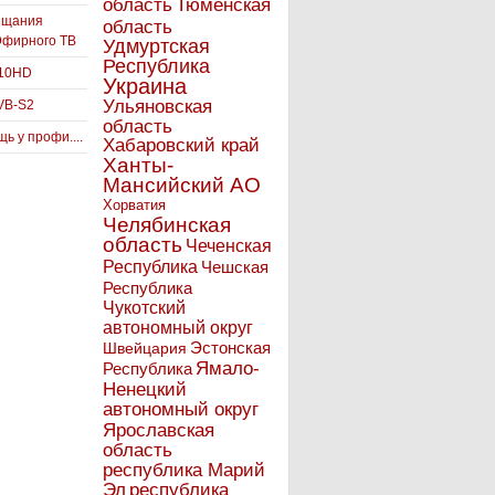
Тюменская
область
ещания
область
Эфирного ТВ
Удмуртская
Республика
910HD
Украина
Ульяновская
VB-S2
область
ь у профи....
Хабаровский край
Ханты-
Мансийский АО
Хорватия
Челябинская
область
Чеченская
Республика
Чешская
Республика
Чукотский
автономный округ
Эстонская
Швейцария
Ямало-
Республика
Ненецкий
автономный округ
Ярославская
область
республика Марий
Эл
республика