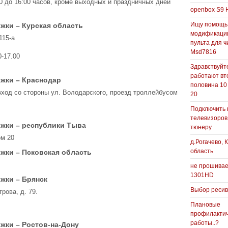
00 до 16:00 часов, кроме выходных и праздничных дней
openbox S9 
Ищу помощь
жки – Курская область
модификаци
115-а
пульта для ч
Msd7816
0-17.00
Здравствуйте
работают вт
жки – Краснодар
половина 10
(вход со стороны ул. Володарского, проезд троллейбусом
20
Подключить 
телевизоров
жки – республики Тыва
тюнеру
ом 20
д.Рогачево, 
область
жки – Псковская область
не прошивае
1301HD
жки – Брянск
Выбор реси
рова, д. 79.
Плановые
профилакти
работы..?
жки – Ростов-на-Дону