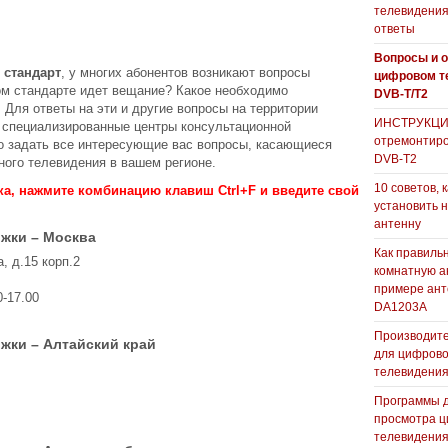
телевидения
ответы
Вопросы и о
 стандарт
, у многих абонентов возникают вопросы
цифровом т
ком стандарте идет вещание? Какое необходимо
DVB-T/T2
 Для ответы на эти и другие вопросы на территории
ИНСТРУКЦИЯ
специализированные центры консультационной
отремонтиро
но задать все интересующие вас вопросы, касающиеся
DVB-T2
ого телевидения в вашем регионе.
10 советов, 
ка, нажмите комбинацию клавиш Ctrl+F и введите свой
установить 
антенну
жки – Москва
Как правиль
, д.15 корп.2
комнатную а
примере ан
0-17.00
DA1203А
Производите
жки – Алтайский край
для цифрово
телевидени
Программы 
просмотра ц
телевидения