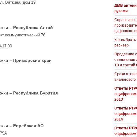
ул. Вяткина, дом 19
ДМВ антенн
руками
Справочник 
производит
жки – Республика Алтай
цифрового о
ект коммунистический 76
Как выбрать
ресивер
0-17.00
Продление с
отключения 
жки – Приморский край
ТВ и третий
Сроки отклю
аналогового
Ответы РТР
жки – Республика Бурятия
о цифровом
2013
Ответы РТР
о цифровом
2014
жки – Еврейская АО
Ответы РТР
.75А
о цифровом