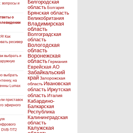
Белгородская
: вопросы и
область
Болгария
Брянская область
тветы о
Великобритания
елевидении
Владимирская
область
Волгоградская
! Как
область
вать ресивер
Вологодская
область
Воронежская
как выбрать и
область
наружную
Германия
Еврейская АО
Забайкальский
но выбрать
край
Запорожская
нтенну, на
Ивановская
область
тенны Lumax
Иркутская
область
область
Италия
ли приставок
Кабардино-
го эфирного
Балкарская
я
Республика
Калининградская
для
область
ифрового
Калужская
 DVB-T/T2