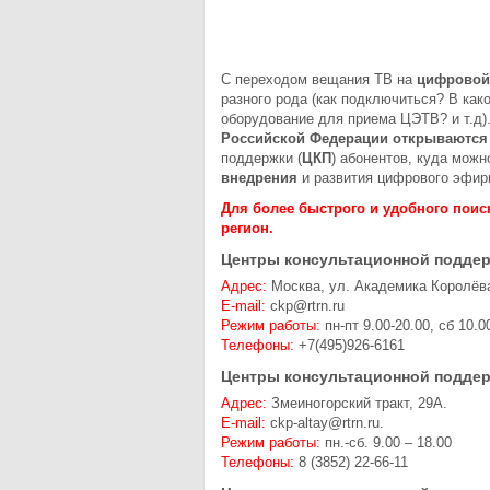
С переходом вещания ТВ на
цифровой
разного рода (как подключиться? В ка
оборудование для приема ЦЭТВ? и т.д).
Российской Федерации
открываются
поддержки (
ЦКП
) абонентов, куда мож
внедрения
и развития цифрового эфирн
Для более быстрого и удобного поис
регион.
Центры консультационной поддер
Адрес:
Москва, ул. Академика Королёва
E-mail:
ckp@rtrn.ru
Режим работы:
пн-пт 9.00-20.00, сб 10.0
Телефоны:
+7(495)926-6161
Центры консультационной поддер
Адрес:
Змеиногорский тракт, 29А.
E-mail:
ckp-altay@rtrn.ru.
Режим работы:
пн.-сб. 9.00 – 18.00
Телефоны:
8 (3852) 22-66-11