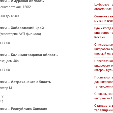
жки – Амурская область
Цифровое те
аснофлотская, 150/2
автомобиле
-00 до 18-00
Отличие ст
DVB-T и DVB
жки – Хабаровский край
Где и когда
цифровое т
 (территория АУП филиала)
России
0-17.00
Список кана
цифрового т
(первый мул
жки – Калининградская область
ект, дом 40а
Список кана
цифрового т
0-17.00
(второй муль
Производите
жки – Астраханская область
для цифрово
телевидени
литер М.
Словарь тер
.00.
цифрового Т
-44
Стандарты 
жки – Республика Хакасия
телевидени