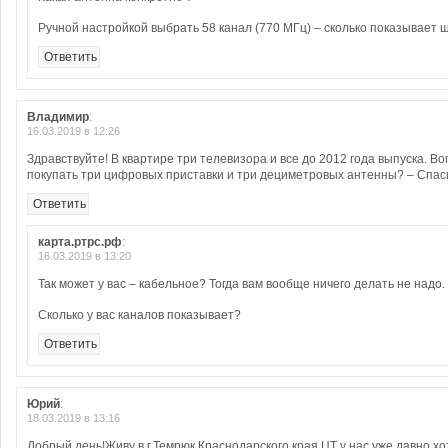
Ручной настройкой выбрать 58 канал (770 МГц) – сколько показывает 
Ответить
Владимир
:
16.03.2019 в 12:26
Здравствуйте! В квартире три телевизора и все до 2012 года выпуска. Во
покупать три цифровых приставки и три дециметровых антенны? – Спаси
Ответить
карта.ртрс.рф
:
16.03.2019 в 13:20
Так может у вас – кабельное? Тогда вам вообще ничего делать не надо.
Сколько у вас каналов показывает?
Ответить
Юрий
:
18.03.2019 в 13:16
Добрый день!Живу в г.Темрюк,Краснодарского края.ЦТ у нас уже давно,хо