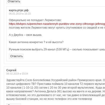
Ответить
карта.ртрс.рф
:
06.01.2019 в 16:15
Официально не попадает Лермонтово:
https://dvbpro.ru/perechen-naselennyh-punktov-vne-zony-cifrovogo-jefirno
поэтому жители Лермонтово могут купить спутниковое со скидкой и не 
А у Джубга – своя вышка.
Какая антенна конкретно ? и её высота?
Ручным поиском выбрать 29 канал (538 МГц) – сколько показывает шка
Ответить
Сергей
:
06.02.2019 в 03:04
Здравствуйте.Село Боголюбовка Уссурийский район Приморского края. 
сигнал цифрового ТВ? Приставка поймала 10 каналов Т2 первого мультип
10 каналов ( 1-10-11-20) затем с 20 по 30 уже второй мультиплекс. Куда 
какое направление? Антенна Дельта-361 высоко на мачте и на дереве. Н
в Новожатково, но это далековато от нас, не так давно в близлежащей д
вышку базовой станции, но не ясно телефон это или телевизор