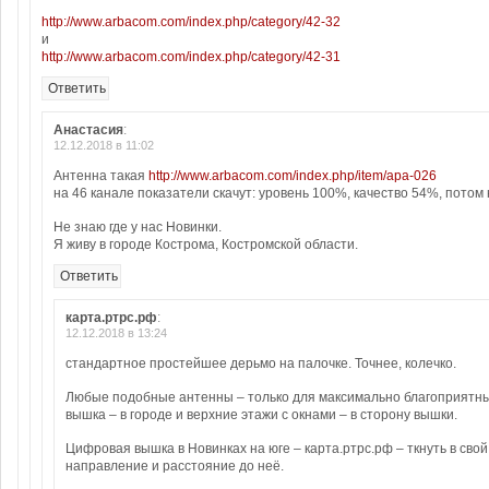
http://www.arbacom.com/index.php/category/42-32
и
http://www.arbacom.com/index.php/category/42-31
Ответить
Анастасия
:
12.12.2018 в 11:02
Антенна такая
http://www.arbacom.com/index.php/item/apa-026
на 46 канале показатели скачут: уровень 100%, качество 54%, потом 
Не знаю где у нас Новинки.
Я живу в городе Кострома, Костромской области.
Ответить
карта.ртрс.рф
:
12.12.2018 в 13:24
стандартное простейшее дерьмо на палочке. Точнее, колечко.
Любые подобные антенны – только для максимально благоприятны
вышка – в городе и верхние этажи с окнами – в сторону вышки.
Цифровая вышка в Новинках на юге – карта.ртрс.рф – ткнуть в свой
направление и расстояние до неё.