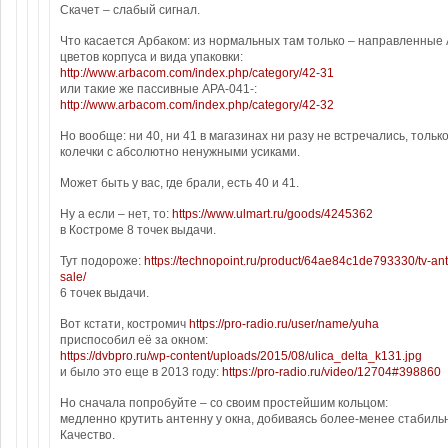
Скачет – слабый сигнал.
Что касается Арбаком: из нормальных там только – направленные
цветов корпуса и вида упаковки:
http://www.arbacom.com/index.php/category/42-31
или такие же пассивные APA-041-:
http://www.arbacom.com/index.php/category/42-32
Но вообще: ни 40, ни 41 в магазинах ни разу не встречались, тольк
колечки с абсолютно ненужными усиками.
Может быть у вас, где брали, есть 40 и 41.
Ну а если – нет, то:
https://www.ulmart.ru/goods/4245362
в Костроме 8 точек выдачи.
Тут подороже:
https://technopoint.ru/product/64ae84c1de793330/tv-an
sale/
6 точек выдачи.
Вот кстати, костромич
https://pro-radio.ru/user/name/yuha
приспособил её за окном:
https://dvbpro.ru/wp-content/uploads/2015/08/ulica_delta_k131.jpg
и было это еще в 2013 году:
https://pro-radio.ru/video/12704#398860
Но сначала попробуйте – со своим простейшим кольцом:
медленно крутить антенну у окна, добиваясь более-менее стабил
Качество.