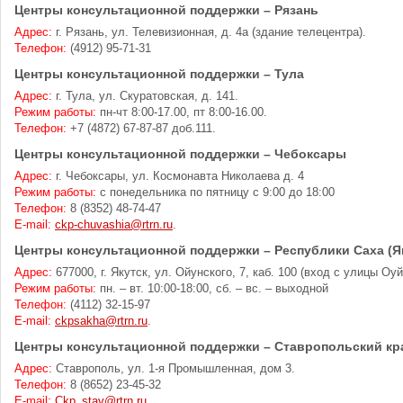
Центры консультационной поддержки – Рязань
Адрес:
г. Рязань, ул. Телевизионная, д. 4а (здание телецентра).
Телефон:
(4912) 95-71-31
Центры консультационной поддержки – Тула
Адрес:
г. Тула, ул. Скуратовская, д. 141.
Режим работы:
пн-чт 8:00-17.00, пт 8:00-16.00.
Телефон:
+7 (4872) 67-87-87 доб.111.
Центры консультационной поддержки – Чебоксары
Адрес:
г. Чебоксары, ул. Космонавта Николаева д. 4
Режим работы:
с понедельника по пятницу с 9:00 до 18:00
Телефон:
8 (8352) 48-74-47
E-mail:
ckp-chuvashia@rtrn.ru
.
Центры консультационной поддержки – Республики Саха (Я
Адрес:
677000, г. Якутск, ул. Ойунского, 7, каб. 100 (вход с улицы Оуй
Режим работы:
пн. – вт. 10:00-18:00, сб. – вс. – выходной
Телефон:
(4112) 32-15-97
E-mail:
ckpsakha@rtrn.ru
.
Центры консультационной поддержки – Ставропольский кр
Адрес:
Ставрополь, ул. 1-я Промышленная, дом 3.
Телефон:
8 (8652) 23-45-32
E-mail:
Ckp_stav@rtrn.ru.
.