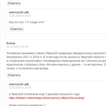
Ответить
карта.ртрс.рф
:
11.02.2019 в 16:23
Как это нет ? А сзади что?
Ответить
Елена
:
02.03.2019 в 20:00
Телевизор принимал у меня (Тверь)20 цифровых федеральных каналов 
безупречно 2017 и 2018 гг. В этом году после анонса в Тверской област
и отключения аналогового телевидения периодически нет сигнала на ци
практически стабильно сбои. Интересовалась у других – та же картина. О
лучше, а получилось как всегда.
Ответить
карта.ртрс.рф
:
02.03.2019 в 22:19
в Тверской отключили ещё 3 декабря прошлого года:
https://dvbpro.ru/tverskaja-oblast-pervoj-otkljuchila-analog/
Какая антенна конкретно ?