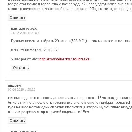
всегда стабильно и корректно.А вот пару дней назад вдруг исчез сигна
какие-то изменения в частотной плане вещания?Подскажите,что предпр
Ответить
карта.ртрс.рф
:
18.03.2019 в 20:09
Ручным поиском выбрать 29 канал (538 МГц) – сколько показывает шка
а затем на 53 (730 МГц) – ?
У вас работ нет:
http://krasnodar.rtrs.ru/tv/breaks/
Ответить
андрей
:
02.04.2019 в 20:12
живем не далеко от пензы,антенна активная,высота 15метров,до отключ
было отлично,а после отключения все впечетления от цифры пропали.
куда не шло,но там одни сплетни иполитика,а второй мультиплекс никуд
и заики.ретронслятор в прямой видимости 15км
Ответить
карта.ртрс.рф
: