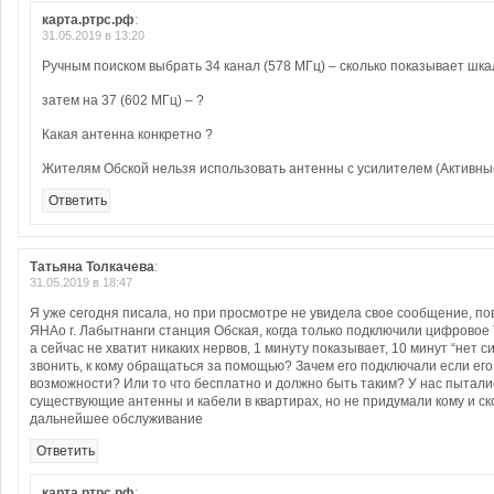
карта.ртрс.рф
:
31.05.2019 в 13:20
Ручным поиском выбрать 34 канал (578 МГц) – сколько показывает шка
затем на 37 (602 МГц) – ?
Какая антенна конкретно ?
Жителям Обской нельзя использовать антенны с усилителем (Активны
Ответить
Татьяна Толкачева
:
31.05.2019 в 18:47
Я уже сегодня писала, но при просмотре не увидела свое сообщение, по
ЯНАо г. Лабытнанги станция Обская, когда только подключили цифровое 
а сейчас не хватит никаких нервов, 1 минуту показывает, 10 минут “нет с
звонить, к кому обращаться за помощью? Зачем его подключали если его
возможности? Или то что бесплатно и должно быть таким? У нас пыталис
существующие антенны и кабели в квартирах, но не придумали кому и ско
дальнейшее обслуживание
Ответить
карта.ртрс.рф
: