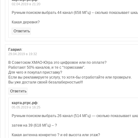
02.04.2019 в 21:20
Ручным поиском выбрать 44 канал (658 МГц) – сколько показывает шка
Какая деревня?
Ответить
Гаврил
:
29.04.2019 в 19:32
В Советском ХМАО-Югра это цифровое или по оплате?
Работают 50% каналов, и те с “тормозами”.
Для чего я покупал приставку?
Если вы рекламируете услугу, то хотя-бы отработайте или проверьте.
Вы уже достали своей безалаберностью!!!
Ответить
карта.ртрс.рф
:
05.05.2019 в 16:25
Ручным поиском выбрать 26 канал (514 МГц) — сколько показывает шк
затем на 39 (618 МГц) – ?
Какая антенна конкретно ? и её высота или этаж?