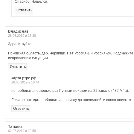
Спасибо. Нашёлся.
Ответить
Владислав
:
28.06.2019 в 16:38
Здравствуйте.
Псковская область, дер. Червищи. Нет Россия-1 и Россия-24. Подскажите
исправлению ситуации.
Ответить
карта.ртрс.рф
:
28.06.2019 в 18:44
попробовать несколько раз Ручным поиском на 22 канале (482 МГц).
Если не находит – обновить прошивку до последней, и снова поиском.
Ответить
Татьяна
:
02.07.2019 в 22:58