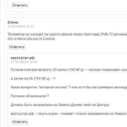
Ответить
Елена
:
07.05.2019 в 12:07
Телевизор не находит ни одного канала через приставку DVB-T2,активн
2го эт.Моск обл,пос Н.Снопок
Ответить
карта.ртрс.рф
:
07.05.2019 в 13:56
Ручным поиском выбрать 53 канал (730 МГц) — сколько показывает шк
а затем на 56 (754 МГц) – ?
Какая конкретно “активная антена” ? или хотя бы как примерно выгля
Питание ей включили ?
Должна быть направлена на Ликино-Дулево либо на Шатуру.
карта.ртрс.рф – ткнуть в дом – покажет точное направление на Ликино
Ответить