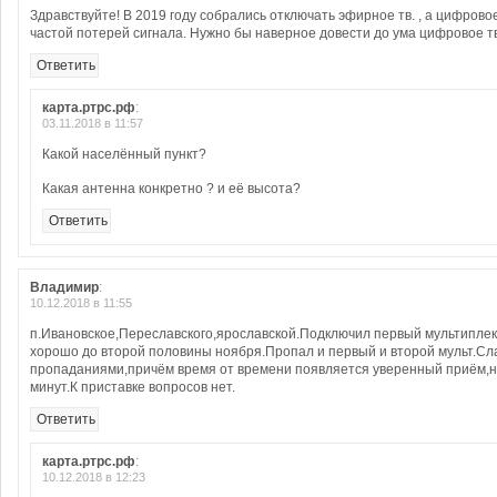
Здравствуйте! В 2019 году собрались отключать эфирное тв. , а цифровое
частой потерей сигнала. Нужно бы наверное довести до ума цифровое тв.
Ответить
карта.ртрс.рф
:
03.11.2018 в 11:57
Какой населённый пункт?
Какая антенна конкретно ? и её высота?
Ответить
Владимир
:
10.12.2018 в 11:55
п.Ивановское,Переславского,ярославской.Подключил первый мультиплек
хорошо до второй половины ноября.Пропал и первый и второй мульт.Сл
пропаданиями,причём время от времени появляется уверенный приём,но
минут.К приставке вопросов нет.
Ответить
карта.ртрс.рф
:
10.12.2018 в 12:23