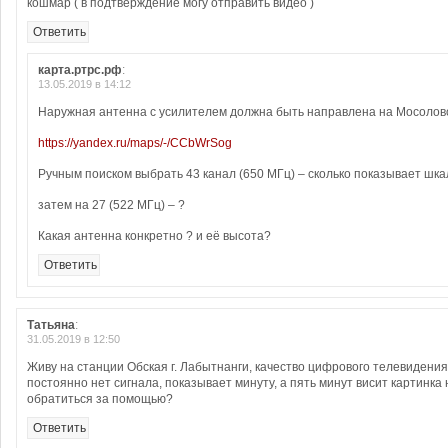
кошмар ( в подтверждение могу отправить видео )
Ответить
карта.ртрс.рф
:
13.05.2019 в 14:12
Наружная антенна с усилителем должна быть направлена на Мосолов
https://yandex.ru/maps/-/CCbWrSog
Ручным поиском выбрать 43 канал (650 МГц) – сколько показывает шка
затем на 27 (522 МГц) – ?
Какая антенна конкретно ? и её высота?
Ответить
Татьяна
:
31.05.2019 в 12:50
Живу на станции Обская г. Лабытнанги, качество цифрового телевидения
постоянно нет сигнала, показывает минуту, а пять минут висит картинка 
обратиться за помощью?
Ответить