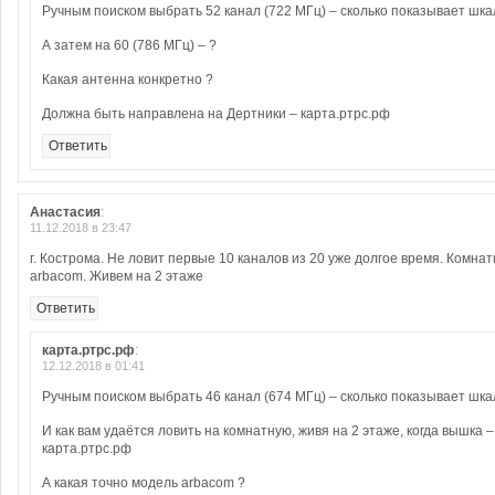
Ручным поиском выбрать 52 канал (722 МГц) – сколько показывает шка
А затем на 60 (786 МГц) – ?
Какая антенна конкретно ?
Должна быть направлена на Дертники – карта.ртрс.рф
Ответить
Анастасия
:
11.12.2018 в 23:47
г. Кострома. Не ловит первые 10 каналов из 20 уже долгое время. Комна
arbacom. Живем на 2 этаже
Ответить
карта.ртрс.рф
:
12.12.2018 в 01:41
Ручным поиском выбрать 46 канал (674 МГц) – сколько показывает шка
И как вам удаётся ловить на комнатную, живя на 2 этаже, когда вышка –
карта.ртрс.рф
А какая точно модель arbacom ?