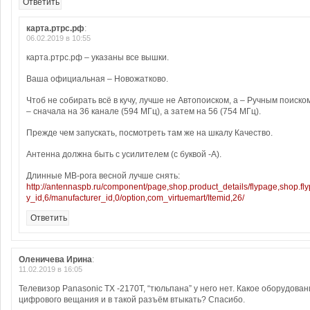
Ответить
карта.ртрс.рф
:
06.02.2019 в 10:55
карта.ртрс.рф – указаны все вышки.
Ваша официальная – Новожатково.
Чтоб не собирать всё в кучу, лучше не Автопоиском, а – Ручным поиско
– сначала на 36 канале (594 МГц), а затем на 56 (754 МГц).
Прежде чем запускать, посмотреть там же на шкалу Качество.
Антенна должна быть с усилителем (с буквой -А).
Длинные МВ-рога весной лучше снять:
http://antennaspb.ru/component/page,shop.product_details/flypage,shop.fl
y_id,6/manufacturer_id,0/option,com_virtuemart/Itemid,26/
Ответить
Оленичева Ирина
:
11.02.2019 в 16:05
Телевизор Panasonic TX -2170T, “тюльпана” у него нет. Какое оборудова
цифрового вещания и в такой разъём втыкать? Спасибо.