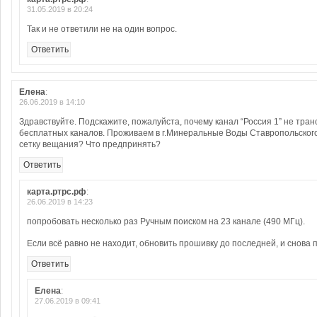
31.05.2019 в 20:24
Так и не ответили не на один вопрос.
Ответить
Елена
:
26.06.2019 в 14:10
Здравствуйте. Подскажите, пожалуйста, почему канал “Россия 1” не тран
бесплатных каналов. Проживаем в г.Минеральные Воды Ставропольского к
сетку вещания? Что предпринять?
Ответить
карта.ртрс.рф
:
26.06.2019 в 14:23
попробовать несколько раз Ручным поиском на 23 канале (490 МГц).
Если всё равно не находит, обновить прошивку до последней, и снова 
Ответить
Елена
:
27.06.2019 в 09:41