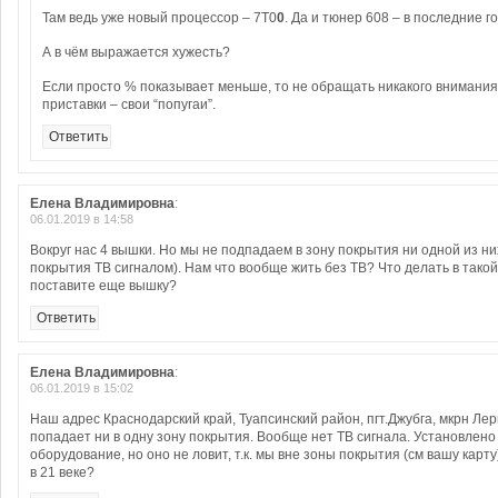
Там ведь уже новый процессор – 7T0
0
. Да и тюнер 608 – в последние г
А в чём выражается хужесть?
Если просто % показывает меньше, то не обращать никакого внимания
приставки – свои “попугаи”.
Ответить
Елена Владимировна
:
06.01.2019 в 14:58
Вокруг нас 4 вышки. Но мы не подпадаем в зону покрытия ни одной из ни
покрытия ТВ сигналом). Нам что вообще жить без ТВ? Что делать в тако
поставите еще вышку?
Ответить
Елена Владимировна
:
06.01.2019 в 15:02
Наш адрес Краснодарский край, Туапсинский район, пгт.Джубга, мкрн Лер
попадает ни в одну зону покрытия. Вообще нет ТВ сигнала. Установлен
оборудование, но оно не ловит, т.к. мы вне зоны покрытия (см вашу карту
в 21 веке?