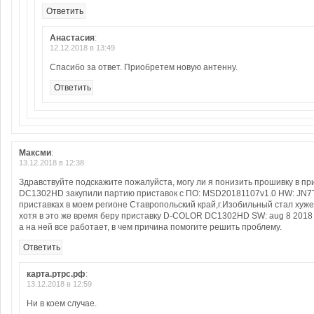
Ответить
Анастасия
:
12.12.2018 в 13:49
Спасибо за ответ. Приобретем новую антенну.
Ответить
Максми
:
13.12.2018 в 12:38
Здравствуйте подскажите пожалуйста, могу ли я понизить прошивку в 
DC1302HD закупили партию приставок с ПО: MSD20181107v1.0 HW: JN
приставках в моем регионе Ставропольский край,г.Изобильный стал хуж
хотя в это же время беру приставку D-COLOR DC1302HD SW: aug 8 2018
а на ней все работает, в чем причина помогите решить проблему.
Ответить
карта.ртрс.рф
:
13.12.2018 в 12:59
Ни в коем случае.