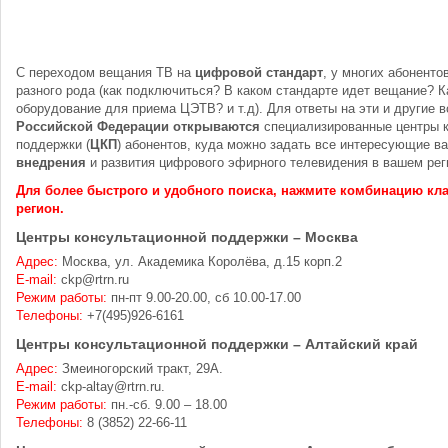
С переходом вещания ТВ на
цифровой стандарт
, у многих абоненто
разного рода (как подключиться? В каком стандарте идет вещание? 
оборудование для приема ЦЭТВ? и т.д). Для ответы на эти и другие 
Российской Федерации
открываются
специализированные центры 
поддержки (
ЦКП
) абонентов, куда можно задать все интересующие в
внедрения
и развития цифрового эфирного телевидения в вашем рег
Для более быстрого и удобного поиска, нажмите комбинацию кла
регион.
Центры консультационной поддержки – Москва
Адрес:
Москва, ул. Академика Королёва, д.15 корп.2
E-mail:
ckp@rtrn.ru
Режим работы:
пн-пт 9.00-20.00, сб 10.00-17.00
Телефоны:
+7(495)926-6161
Центры консультационной поддержки – Алтайский край
Адрес:
Змеиногорский тракт, 29А.
E-mail:
ckp-altay@rtrn.ru.
Режим работы:
пн.-сб. 9.00 – 18.00
Телефоны:
8 (3852) 22-66-11