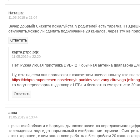
Наташа
:
11.05.2019 в 21:04
Вечер добрый! Скажите пожалуйста, у родителей есть тарелка НТВ,реш
отключить,можно ли сделать подключение 20 каналов , через эту же при
Ответить
карта.ртрс.рф
:
11.05.2019 в 22:20
Нет, нужна любая приставка DVB-T2 + обычная антенна диапазона ДМ
Ну, кстати, если они проживают в конкретном населенном пункте вне з
https://dvbpro.ru/perechen-naselennyh-punktov-vne-zony-cifrovogo-jefirno
то могут переоформить договор с НТВ+ и бесплатно смотреть эти 20 к
Ответить
анна
:
13.05.2019 в 13:44
в рязанской области с Нармушадь плохое качество передаваемого цифр
телевидения- звук идет нормальный а изображение тормозит. Смотреть
стоит хорошее , с ним аналоговое работало без проблем 20 каналов с пр