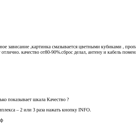
ное зависание ,картинка смазывается цветными кубиками , пропад
отлично. качество от80-90%.сброс делал, антену и кабель поменя
ько показывает шкала Качество ?
плекса – 2 или 3 раза нажать кнопку INFO.
рф