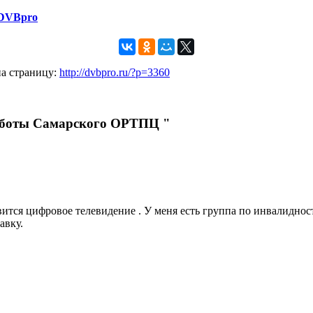
 DVBpro
на страницу:
http://dvbpro.ru/?p=3360
работы Самарского ОРТПЦ "
явится цифровое телевидение . У меня есть группа по инвалидност
авку.