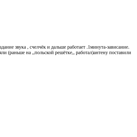
ание звука , счелчёк и дальше работает .1минута-зависание.
ли (раньше на ,,польской решётке,, работал)антену поставили