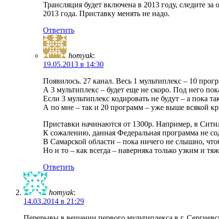
Трансляция будет включена в 2013 году, следите за
2013 года. Приставку менять не надо.
Ответить
homyak
:
19.05.2013 в 14:30
Появилось. 27 канал. Весь 1 мультиплекс – 10 прогр
А 3 мультиплекс – будет еще не скоро. Под него пок
Если 3 мультиплекс кодировать не будут – а пока та
А по мне – так и 20 программ – уже выше всякой к
Приставки начинаются от 1300р. Например, в Ситили
К сожалению, данная Федеральная программа не со
В Самарской области – пока ничего не слышно, чтоб
Но и то – как всегда – наверняка только узким и т
Ответить
homyak
:
14.03.2014 в 21:29
Перерывы в вещании первого мультиплекса в г. Сергиевс