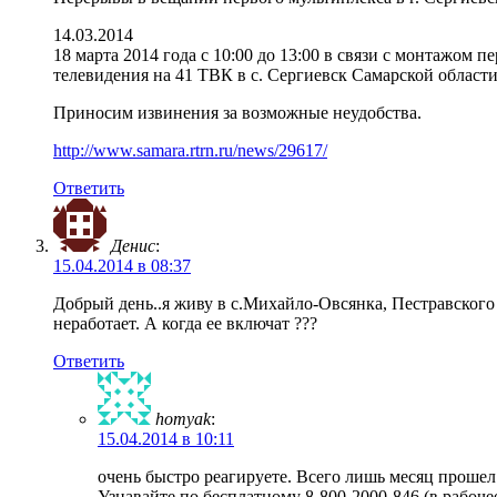
14.03.2014
18 марта 2014 года с 10:00 до 13:00 в связи с монтажом
телевидения на 41 ТВК в с. Сергиевск Самарской области
Приносим извинения за возможные неудобства.
http://www.samara.rtrn.ru/news/29617/
Ответить
Денис
:
15.04.2014 в 08:37
Добрый день..я живу в с.Михайло-Овсянка, Пестравского 
неработает. А когда ее включат ???
Ответить
homyak
:
15.04.2014 в 10:11
очень быстро реагируете. Всего лишь месяц прошел
Узнавайте по бесплатному 8-800-2000-846 (в рабочее