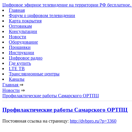
Цифровое эфирное телевидение на территории РФ бесплатное. 
Главная
Форум о цифровом телевидении
Карта покрытия
Оптовикам
Консультации
Новости
Оборудование
Прошивки
Инструкции
Цифровое радио
Где купить
LTE ТВ
Трансляционные центры
Каналы
Главная
⇒
Новости
⇒
Профилактические работы Самарского ОРТПЦ
Профилактические работы Самарского ОРТПЦ
Постоянная ссылка на страницу:
http://dvbpro.ru/?p=3360