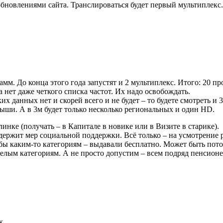
 обновлениями сайта. Транслироваться будет первый мультиплекс
амм. До конца этого года запустят и 2 мультиплекс. Итого: 20 пр
а нет даже четкого списка частот. Их надо освобождать.
ких данных нет и скорей всего и не будет – то будете смотреть и
рыши. А в 3м будет только несколько региональных и один HD.
нке (получать – в Капитале в новике или в Визите в старике).
держит мер социальной поддержки. Всё только – на усмотрение 
ы каким-то категориям – выдавали бесплатно. Может быть потом 
яжелым категориям. А не просто допустим – всем подряд пенсионе
к