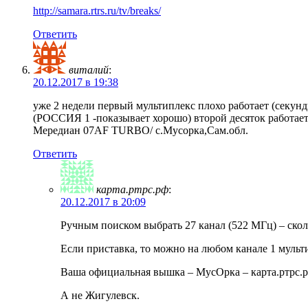
http://samara.rtrs.ru/tv/breaks/
Ответить
виталий
:
20.12.2017 в 19:38
уже 2 недели первый мультиплекс плохо работает (секунд
(РОССИЯ 1 -показывает хорошо) второй десяток работает 
Мередиан 07AF TURBO/ с.Мусорка,Сам.обл.
Ответить
карта.ртрс.рф
:
20.12.2017 в 20:09
Ручным поиском выбрать 27 канал (522 МГц) – скол
Если приставка, то можно на любом канале 1 мульти
Ваша официальная вышка – МусОрка – карта.ртрс.
А не Жигулевск.