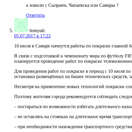
а ловили с Сызрани, Чапаевска или Самары ?
Ответить
homyak
:
05.07.2017 в 17:22
10 июля в Самаре начнутся работы по покраске главной 
В связи с подготовкой к чемпионату мира по футболу FIFA
планируется проведение работ по покраске телевизионной
Для проведения работ по покраске в период с 10 июля по
остановки размещённых на башне технических средств, з
Несмотря на применение новых технологий покраски сохр
Поэтому жителям города рекомендуется соблюдать след
– постараться по возможности избегать длительного нахо
– не оставлять на стоянках на длительное время транспор
– при необходимости нахождения транспортного средства