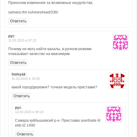
Приносим извинения за возможные неудобства.
samara.rtrn.ru/news/read/336/
Ответить
рус
:
11.03.2015 в 07:22
Почему не могу найти каналы, в ручном режиме
показывает качество на максимуме
Ответить
homyak
:
11.03.2015 в 19:20
какой город/деревня? точная модель приставки?
Ответить
рус
:
12.03.2015 в 09:24
Самара куйбышевсий р-н. Приставка avertrade lit
ebb-t2 1490
Ответить