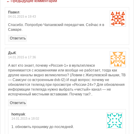
← Предыдущие комментарии
Павел
:
04.01.2015 в 19:43
Спасибо. Попробую Чапаевский передатчик. Сейчас я в
Самаре.
Ответить
ДыК
:
14.01.2015 в 17:36
А вот кто знает, почему «Россия-1» в мультиплексе
принимается с искажениями или вообще не работает, тогда как
другие каналы видно великолепно? (Ловим с Жигулевской вышки, ТВ
— Самсунг со встроенным dvb-t2) И ещё вопрос: почему не
обновляется телегид при просмотре «России-24»? Для обновления
информации телегида нужно выбрать «чистый» канал — не
испорченный местными вставками. Почему так?..
Ответить
homyak
:
14.01.2015 в 18:02
1. обновить прошивку до последней.