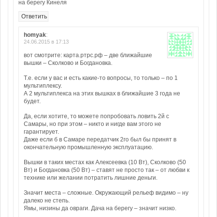
на берегу Кинеля
Ответить
homyak
:
24.06.2015 в 17:13
вот смотрите: карта.ртрс.рф – две ближайшие
вышки – Сколково и Богдановка.
Т.е. если у вас и есть какие-то вопросы, то только – по 1
мультиплексу.
А 2 мультиплекса на этих вышках в ближайшие 3 года не
будет.
Да, если хотите, то можете попробовать ловить 2й с
Самары, но при этом – никто и нигде вам этого не
гарантирует.
Даже если б в Самаре передатчик 2го был бы принят в
окончательную промышленную эксплуатацию.
Вышки в таких местах как Алексеевка (10 Вт), Сколково (50
Вт) и Богдановка (50 Вт) – ставят не просто так – от любви к
технике или желании потратить лишние деньги.
Значит места – сложные. Окружающий рельеф видимо – ну
далеко не степь.
Ямы, низины да овраги. Дача на берегу – значит низко.