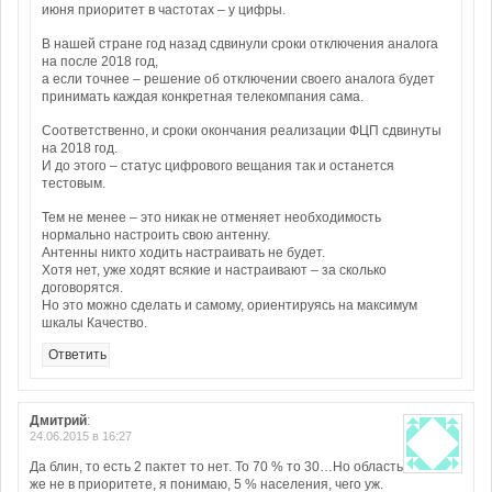
июня приоритет в частотах – у цифры.
В нашей стране год назад сдвинули сроки отключения аналога
на после 2018 год,
а если точнее – решение об отключении своего аналога будет
принимать каждая конкретная телекомпания сама.
Соответственно, и сроки окончания реализации ФЦП сдвинуты
на 2018 год.
И до этого – статус цифрового вещания так и останется
тестовым.
Тем не менее – это никак не отменяет необходимость
нормально настроить свою антенну.
Антенны никто ходить настраивать не будет.
Хотя нет, уже ходят всякие и настраивают – за сколько
договорятся.
Но это можно сделать и самому, ориентируясь на максимум
шкалы Качество.
Ответить
Дмитрий
:
24.06.2015 в 16:27
Да блин, то есть 2 пактет то нет. То 70 % то 30…Но область
же не в приоритете, я понимаю, 5 % населения, чего уж.