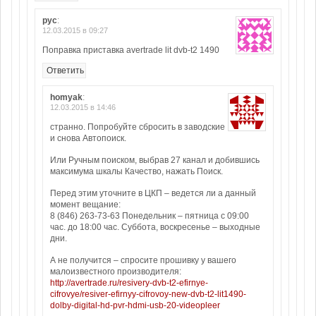
рус
:
12.03.2015 в 09:27
Поправка приставка avertrade lit dvb-t2 1490
Ответить
homyak
:
12.03.2015 в 14:46
странно. Попробуйте сбросить в заводские
и снова Автопоиск.
Или Ручным поиском, выбрав 27 канал и добившись
максимума шкалы Качество, нажать Поиск.
Перед этим уточните в ЦКП – ведется ли а данный
момент вещание:
8 (846) 263-73-63 Понедельник – пятница с 09:00
час. до 18:00 час. Суббота, воскресенье – выходные
дни.
А не получится – спросите прошивку у вашего
малоизвестного производителя:
http://avertrade.ru/resivery-dvb-t2-efirnye-
cifrovye/resiver-efirnyy-cifrovoy-new-dvb-t2-lit1490-
dolby-digital-hd-pvr-hdmi-usb-20-videopleer