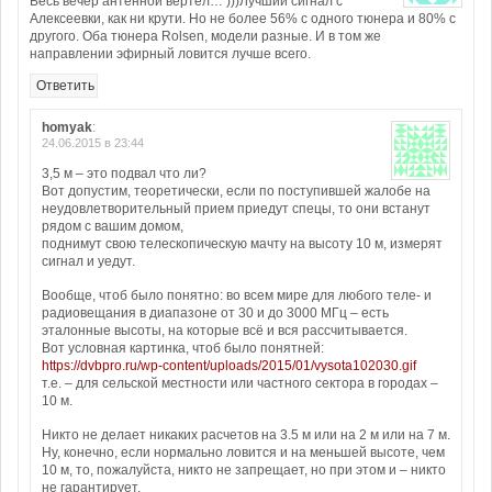
Весь вечер антенной вертел… )))Лучший сигнал с
Алексеевки, как ни крути. Но не более 56% с одного тюнера и 80% с
другого. Оба тюнера Rolsen, модели разные. И в том же
направлении эфирный ловится лучше всего.
Ответить
homyak
:
24.06.2015 в 23:44
3,5 м – это подвал что ли?
Вот допустим, теоретически, если по поступившей жалобе на
неудовлетворительный прием приедут спецы, то они встанут
рядом с вашим домом,
поднимут свою телескопическую мачту на высоту 10 м, измерят
сигнал и уедут.
Вообще, чтоб было понятно: во всем мире для любого теле- и
радиовещания в диапазоне от 30 и до 3000 МГц – есть
эталонные высоты, на которые всё и вся рассчитывается.
Вот условная картинка, чтоб было понятней:
https://dvbpro.ru/wp-content/uploads/2015/01/vysota102030.gif
т.е. – для сельской местности или частного сектора в городах –
10 м.
Никто не делает никаких расчетов на 3.5 м или на 2 м или на 7 м.
Ну, конечно, если нормально ловится и на меньшей высоте, чем
10 м, то, пожалуйста, никто не запрещает, но при этом и – никто
не гарантирует.