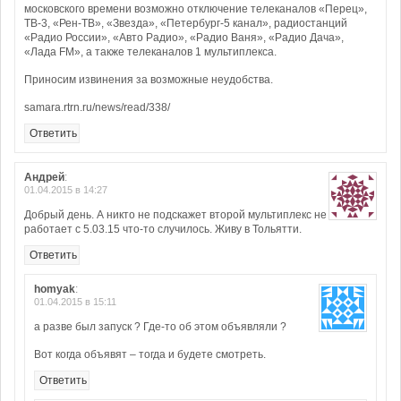
московского времени возможно отключение телеканалов «Перец»,
ТВ-3, «Рен-ТВ», «Звезда», «Петербург-5 канал», радиостанций
«Радио России», «Авто Радио», «Радио Ваня», «Радио Дача»,
«Лада FM», а также телеканалов 1 мультиплекса.
Приносим извинения за возможные неудобства.
samara.rtrn.ru/news/read/338/
Ответить
Андрей
:
01.04.2015 в 14:27
Добрый день. А никто не подскажет второй мультиплекс не
работает с 5.03.15 что-то случилось. Живу в Тольятти.
Ответить
homyak
:
01.04.2015 в 15:11
а разве был запуск ? Где-то об этом объявляли ?
Вот когда объявят – тогда и будете смотреть.
Ответить