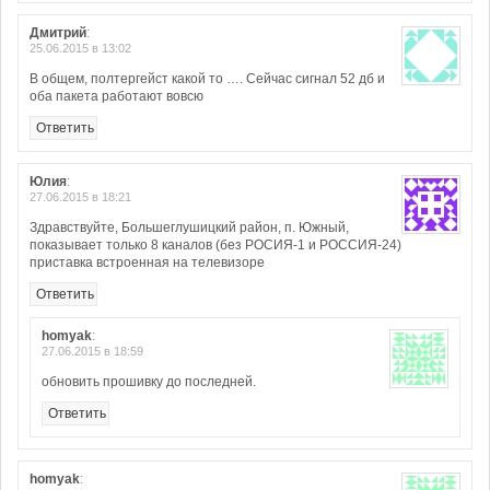
Дмитрий
:
25.06.2015 в 13:02
В общем, полтергейст какой то …. Сейчас сигнал 52 дб и
оба пакета работают вовсю
Ответить
Юлия
:
27.06.2015 в 18:21
Здравствуйте, Большеглушицкий район, п. Южный,
показывает только 8 каналов (без РОСИЯ-1 и РОССИЯ-24)
приставка встроенная на телевизоре
Ответить
homyak
:
27.06.2015 в 18:59
обновить прошивку до последней.
Ответить
homyak
: