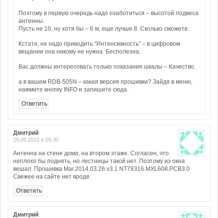
Поэтому в первую очередь надо озаботиться – высотой подвеса
антенны.
Пусть не 10, ну хотя бы – 6 м, еще лучше 8. Сколько сможете.
Кстати, не надо приводить “Интенсивность” – в цифровом
вещании она никому не нужна. Бесполезна.
Вас должны интересовать только показания шкалы – Качество.
а в вашем RDB-505N – какая версия прошивки? Зайдя в меню,
нажмите кнопку INFO и запишите сюда.
Ответить
Дмитрий
:
25.06.2015 в 09:30
Антенна на стене дома, на втором этаже. Согласен, что
неплохо бы поднять, но лестницы такой нет. Поэтому из окна
вешал. Прошивка Mar.2014.03.26.v3.1 NT78316.MXL608.PCB3.0
Свежее на сайте нет вроде.
Ответить
Дмитрий
: