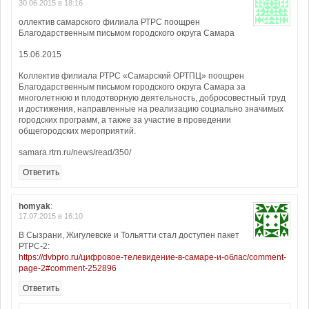
30.06.2015 в 18:16
оллектив самарского филиала РТРС поощрен
Благодарственным письмом городского округа Самара
15.06.2015
Коллектив филиала РТРС «Самарский ОРТПЦ» поощрен
Благодарственным письмом городского округа Самара за
многолетнюю и плодотворную деятельность, добросовестный труд
и достижения, направленные на реализацию социально значимых
городских программ, а также за участие в проведении
общегородских мероприятий.
samara.rtrn.ru/news/read/350/
Ответить
homyak
:
17.07.2015 в 16:10
В Сызрани, Жигулевске и Тольятти стал доступен пакет
РТРС-2:
https://dvbpro.ru/цифровое-телевидение-в-самаре-и-облас/comment-
page-2#comment-252896
Ответить