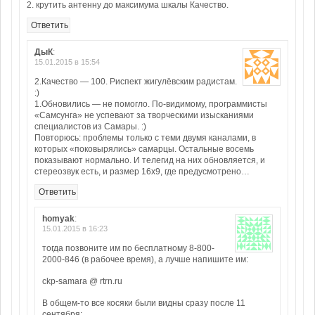
2. крутить антенну до максимума шкалы Качество.
Ответить
ДыК
:
15.01.2015 в 15:54
2.Качество — 100. Риспект жигулёвским радистам.
:)
1.Обновились — не помогло. По-видимому, программисты
«Самсунга» не успевают за творческими изысканиями
специалистов из Самары. :)
Повторюсь: проблемы только с теми двумя каналами, в
которых «поковырялись» самарцы. Остальные восемь
показывают нормально. И телегид на них обновляется, и
стереозвук есть, и размер 16х9, где предусмотрено…
Ответить
homyak
:
15.01.2015 в 16:23
тогда позвоните им по бесплатному 8-800-
2000-846 (в рабочее время), а лучше напишите им:
ckp-samara @ rtrn.ru
В общем-то все косяки были видны сразу после 11
сентября: