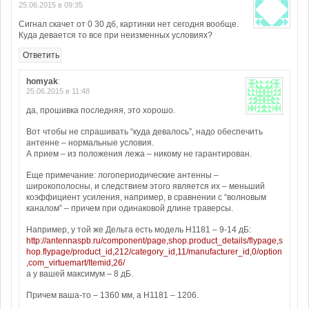
25.06.2015 в 09:35
Сигнал скачет от 0 30 дб, картинки нет сегодня вообще.
Куда девается то все при неизменных условиях?
Ответить
homyak
:
25.06.2015 в 11:48
да, прошивка последняя, это хорошо.
Вот чтобы не спрашивать “куда девалось”, надо обеспечить
антенне – нормальные условия.
А прием – из положения лежа – никому не гарантирован.
Еще примечание: логопериодические антенны –
широкополосны, и следствием этого является их – меньший
коэффициент усиления, например, в сравнении с “волновым
каналом” – причем при одинаковой длине траверсы.
Например, у той же Дельта есть модель Н1181 – 9-14 дБ:
http://antennaspb.ru/component/page,shop.product_details/flypage,s
hop.flypage/product_id,212/category_id,11/manufacturer_id,0/option
,com_virtuemart/Itemid,26/
а у вашей максимум – 8 дБ.
Причем ваша-то – 1360 мм, а Н1181 – 1206.