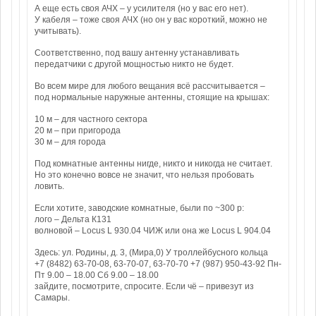
А еще есть своя АЧХ – у усилителя (но у вас его нет).
У кабеля – тоже своя АЧХ (но он у вас короткий, можно не
учитывать).
Соответственно, под вашу антенну устанавливать
передатчики с другой мощностью никто не будет.
Во всем мире для любого вещания всё рассчитывается –
под нормальные наружные антенны, стоящие на крышах:
10 м – для частного сектора
20 м – при пригорода
30 м – для города
Под комнатные антенны нигде, никто и никогда не считает.
Но это конечно вовсе не значит, что нельзя пробовать
ловить.
Если хотите, заводские комнатные, были по ~300 р:
лого – Дельта К131
волновой – Locus L 930.04 ЧИЖ или она же Locus L 904.04
Здесь: ул. Родины, д. 3, (Мира,0) У троллейбусного кольца
+7 (8482) 63-70-08, 63-70-07, 63-70-70 +7 (987) 950-43-92 Пн-
Пт 9.00 – 18.00 Сб 9.00 – 18.00
зайдите, посмотрите, спросите. Если чё – привезут из
Самары.