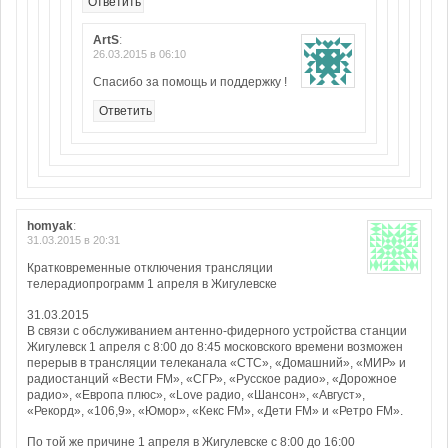
Ответить
ArtS
:
26.03.2015 в 06:10
Спасибо за помощь и поддержку !
Ответить
homyak
:
31.03.2015 в 20:31
Кратковременные отключения трансляции
телерадиопрограмм 1 апреля в Жигулевске
31.03.2015
В связи с обслуживанием антенно-фидерного устройства станции
Жигулевск 1 апреля с 8:00 до 8:45 московского времени возможен
перерыв в трансляции телеканала «СТС», «Домашний», «МИР» и
радиостанций «Вести FM», «СГР», «Русское радио», «Дорожное
радио», «Европа плюс», «Love радио, «Шансон», «Август»,
«Рекорд», «106,9», «Юмор», «Кекс FM», «Дети FM» и «Ретро FM».
По той же причине 1 апреля в Жигулевске с 8:00 до 16:00