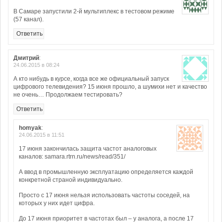
В Самаре запустили 2-й мультиплекс в тестовом режиме
(57 канал).
Ответить
Дмитрий
:
24.06.2015 в 08:24
А кто нибудь в курсе, когда все же официальный запуск
цифрового телевидения? 15 июня прошло, а шумихи нет и качество
не очень… Продолжаем тестировать?
Ответить
homyak
:
24.06.2015 в 11:51
17 июня закончилась защита частот аналоговых
каналов: samara.rtrn.ru/news/read/351/
А ввод в промышленную эксплуатацию определяется каждой
конкретной страной индивидуально.
Просто с 17 июня нельзя использовать частоты соседей, на
которых у них идет цифра.
До 17 июня приоритет в частотах был – у аналога, а после 17