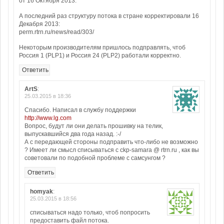
от 16 Октября 2013.
А последний раз структуру потока в стране корректировали 16
Декабря 2013:
perm.rtrn.ru/news/read/303/
Некоторым производителям пришлось подправлять, чтоб
Россия 1 (PLP1) и Россия 24 (PLP2) работали корректно.
Ответить
ArtS
:
25.03.2015 в 18:36
Спасибо. Написал в службу поддержки
http://www.lg.com
Вопрос, будут ли они делать прошивку на телик,
выпускавшийся два года назад. :-/
А с передающей стороны подправить что-либо не возможно
? Имеет ли смысл списываться с ckp-samara @ rtrn.ru , как вы
советовали по подобной проблеме с самсунгом ?
Ответить
homyak
:
25.03.2015 в 18:56
списываться надо только, чтоб попросить
предоставить файл потока.