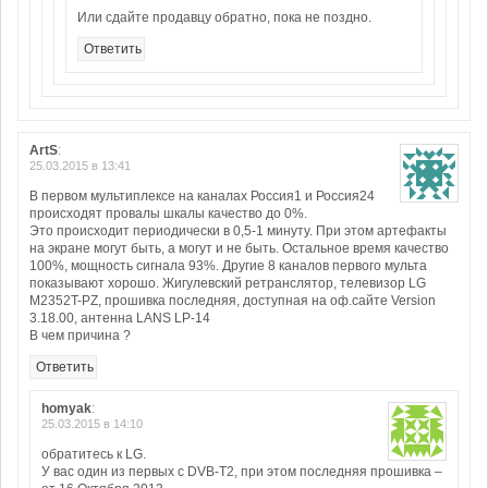
Или сдайте продавцу обратно, пока не поздно.
Ответить
ArtS
:
25.03.2015 в 13:41
В первом мультиплексе на каналах Россия1 и Россия24
происходят провалы шкалы качество до 0%.
Это происходит периодически в 0,5-1 минуту. При этом артефакты
на экране могут быть, а могут и не быть. Остальное время качество
100%, мощность сигнала 93%. Другие 8 каналов первого мульта
показывают хорошо. Жигулевский ретранслятор, телевизор LG
M2352T-PZ, прошивка последняя, доступная на оф.сайте Version
3.18.00, антенна LANS LP-14
В чем причина ?
Ответить
homyak
:
25.03.2015 в 14:10
обратитесь к LG.
У вас один из первых с DVB-T2, при этом последняя прошивка –