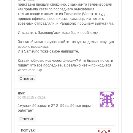
приставки прошли спокойно, с какими-то телевизорами
как правило хватило последнего обновления,
только вроде с каким-то из Panasonic (Viera) -оттуда
пришло официальное письмо, самарцы им поток с
врезками отправляли, и Panasonic прошивку выпустили.
И, кстати, с Sasmung’ами тоже были проблемки.
Звоните/пишите и указывайте точную модель и текущую
версию прошивки.
И в Samsung тоже самое напишите.
Кстати, обновились через флешку? А то бывает по сети
пишет, что всё последнее, а реально нет – приходится
через флешку.
Ответить
дук
:
08.05.2015 в 05:59
1мульти 56 канал и 27 2 -59 на 56 все норм
работает
Ответить
homyak
: