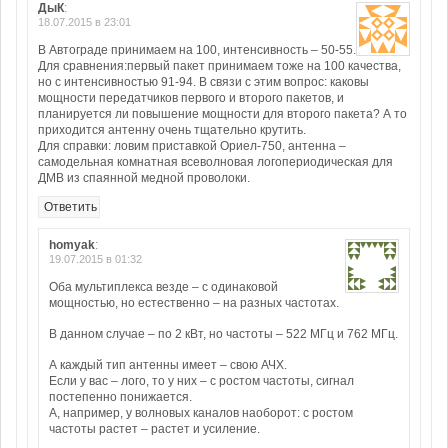
ДыК
:
18.07.2015 в 23:01
В Автограде принимаем на 100, интенсивность – 50-55.
Для сравнения:первый пакет принимаем тоже на 100 качества,
но с интенсивностью 91-94. В связи с этим вопрос: каковы
мощности передатчиков первого и второго пакетов, и
планируется ли повышение мощности для второго пакета? А то
приходится антенну очень тщательно крутить.
Для справки: ловим приставкой Ориел-750, антенна –
самодельная комнатная всеволновая логопериодическая для
ДМВ из спаянной медной проволоки.
Ответить
homyak
:
19.07.2015 в 01:32
Оба мультиплекса везде – с одинаковой
мощностью, но естественно – на разных частотах.
В данном случае – по 2 кВт, но частоты – 522 МГц и 762 МГц.
А каждый тип антенны имеет – свою АЧХ.
Если у вас – лого, то у них – с ростом частоты, сигнал
постепенно понижается.
А, например, у волновых каналов наоборот: с ростом
частоты растет – растет и усиление.