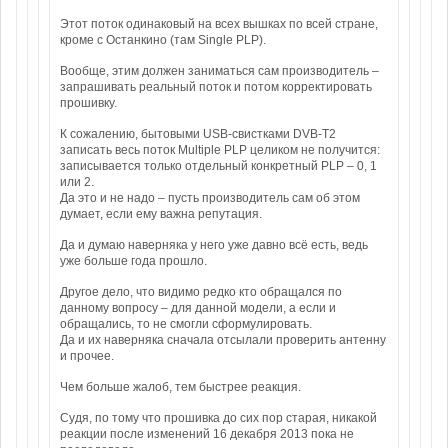
Этот поток одинаковый на всех вышках по всей стране,
кроме с Останкино (там Single PLP).
Вообще, этим должен заниматься сам производитель –
запрашивать реальный поток и потом корректировать
прошивку.
К сожалению, бытовыми USB-свистками DVB-T2
записать весь поток Multiple PLP целиком не получится:
записывается только отдельный конкретный PLP – 0, 1
или 2.
Да это и не надо – пусть производитель сам об этом
думает, если ему важна репутация.
Да и думаю наверняка у него уже давно всё есть, ведь
уже больше года прошло.
Другое дело, что видимо редко кто обращался по
данному вопросу – для данной модели, а если и
обращались, то не смогли сформулировать.
Да и их наверняка сначала отсылали проверить антенну
и прочее.
Чем больше жалоб, тем быстрее реакция.
Судя, по тому что прошивка до сих пор старая, никакой
реакции после изменений 16 декабря 2013 пока не