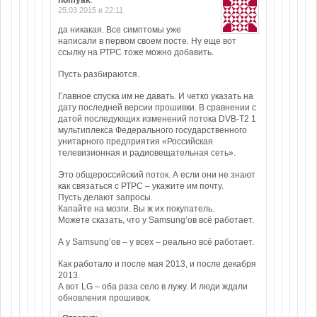
homyak
:
25.03.2015 в 22:11
да никакая. Все симптомы уже
написали в первом своем посте. Ну еще вот
ссылку на РТРС тоже можно добавить.
Пусть разбираются.
Главное спуска им не давать. И четко указать на
дату последней версии прошивки. В сравнении с
датой последующих изменений потока DVB-T2 1
мультиплекса Федерального государственного
унитарного предприятия «Российская
телевизионная и радиовещательная сеть».
Это общероссийский поток. А если они не знают
как связаться с РТРС – укажите им почту.
Пусть делают запросы.
Капайте на мозги. Вы ж их покупатель.
Можете сказать, что у Samsung’ов всё работает.
А у Samsung’ов – у всех – реально всё работает.
Как работало и после мая 2013, и после декабря
2013.
А вот LG – оба раза село в лужу. И люди ждали
обновления прошивок.