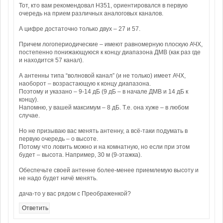
Тот, кто вам рекомендовал Н351, ориентировался в первую
очередь на прием различных аналоговых каналов.
А цифре достаточно только двух – 27 и 57.
Причем логопериодические – имеют равномерную плоскую АЧХ,
постепенно понижающуюся к концу диапазона ДМВ (как раз где
и находится 57 канал).
А антенны типа “волновой канал” (и не только) имеет АЧХ,
наоборот – возрастающую к концу диапазона.
Поэтому и указано – 9-14 дБ (9 дБ – в начале ДМВ и 14 дБ к
концу).
Напомню, у вашей максимум – 8 дБ. Т.е. она хуже – в любом
случае.
Но не призываю вас менять антенну, а всё-таки подумать в
первую очередь – о высоте.
Потому что ловить можно и на комнатную, но если при этом
будет – высота. Например, 30 м (9-этажка).
Обеспечьте своей антенне более-менее приемлемую высоту и
не надо будет ничё менять.
дача-то у вас рядом с Преображенкой?
Ответить