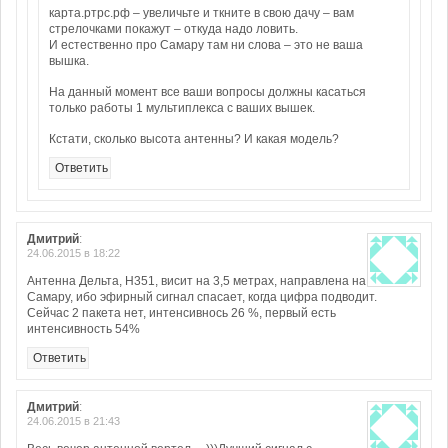
карта.ртрс.рф – увеличьте и ткните в свою дачу – вам
стрелочками покажут – откуда надо ловить.
И естественно про Самару там ни слова – это не ваша
вышка.
На данный момент все ваши вопросы должны касаться
только работы 1 мультиплекса с ваших вышек.
Кстати, сколько высота антенны? И какая модель?
Ответить
Дмитрий
:
24.06.2015 в 18:22
Антенна Дельта, Н351, висит на 3,5 метрах, направлена на
Самару, ибо эфирный сигнал спасает, когда цифра подводит.
Сейчас 2 пакета нет, интенсивнось 26 %, первый есть
интенсивность 54%
Ответить
Дмитрий
:
24.06.2015 в 21:43