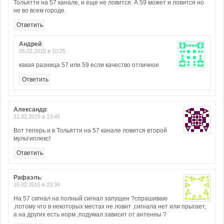
Тольятти на 57 канале, и еще не ловится. А 59 может и ловится но
не во всем городе.
Ответить
Андрей
:
05.02.2015 в 10:25
какая разница 57 или 59 если качество отличное
Ответить
Александр
:
12.02.2015 в 13:45
Вот теперь и в Тольятти на 57 канале ловится второй
мультиплекс!
Ответить
Рафаэль
:
16.02.2015 в 23:34
На 57 сигнал на полный сигнал запущен ?спрашиваю
,потому что в некоторых местах не ловит ,сигнала нет или прыгает,
а на других есть норм ,подумал зависит от антенны ?