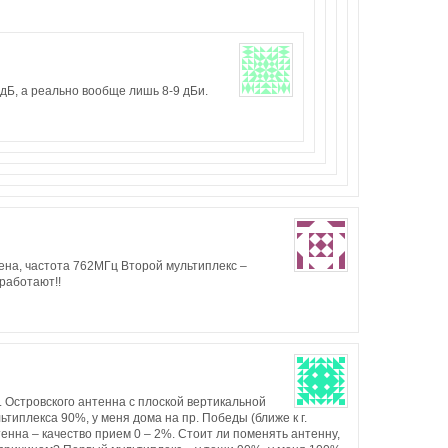
 дБ, а реально вообще лишь 8-9 дБи.
ена, частота 762МГц Второй мультиплекс –
работают!!
л. Островского антенна с плоской вертикальной
типлекса 90%, у меня дома на пр. Победы (ближе к г.
нна – качество прием 0 – 2%. Стоит ли поменять антенну,