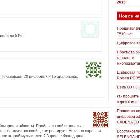
2015
Новое на
Прошивку д
T510 avc
няли до 5 Квт
Цифровое т
Просмотр о
каналов в
многокварти
Цифровая пр
 Показывают 20 цифровых и 15 аналоговых
Rolsen RDB
Delta O3 HD 
как прошить
через ком п
Прошивка н
цифровой э
CADENA CDT
Самарская область). Пробовала найти каналы с
л .. но качество вообще не реагирует..Антенна хорошая.
Восстановле
нас второй мультиплекс? Заранее благодарна!
SELENGA H