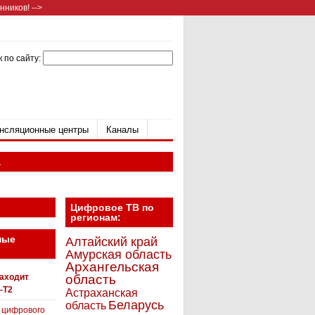
ников! -->
 по сайту:
нсляционные центры
Каналы
а
Цифровое ТВ по
регионам:
ные
Алтайский край
Амурская область
Архангельская
находит
область
-T2
Астраханская
Беларусь
область
 цифрового