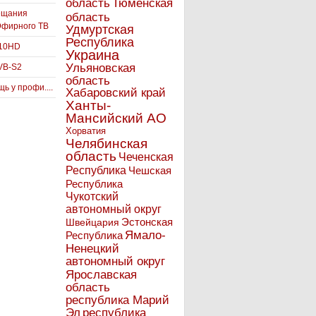
Тюменская
область
ещания
область
Эфирного ТВ
Удмуртская
Республика
910HD
Украина
Ульяновская
VB-S2
область
ь у профи....
Хабаровский край
Ханты-
Мансийский АО
Хорватия
Челябинская
область
Чеченская
Республика
Чешская
Республика
Чукотский
автономный округ
Эстонская
Швейцария
Ямало-
Республика
Ненецкий
автономный округ
Ярославская
область
республика Марий
Эл
республика