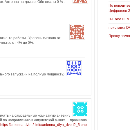
в. Антенна на крыше. Обе шкалы 0 % .
По поводу в
Цифрового 
D-Color DC
приставка D
Прошу помощ
акие-то работы . Уровень сигнала от
ачество от 4% до 0%.
ного запуска (и на полную мощность).
имать на самодельную комнатную антенну
кой по направлению к жигулевской вышке… проживаю
у
https://antenna-dvb-t2.info/antenna_dlya_dvb-t2_5.php