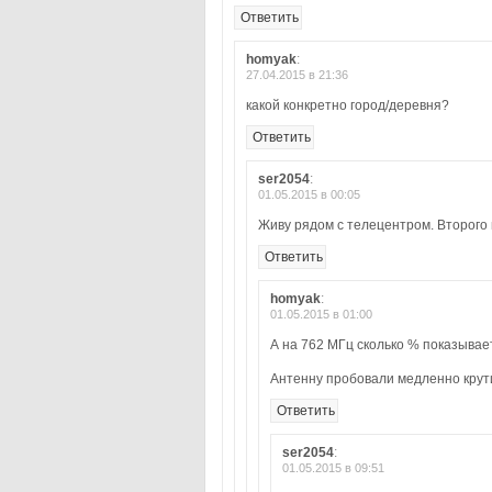
Ответить
homyak
:
27.04.2015 в 21:36
какой конкретно город/деревня?
Ответить
ser2054
:
01.05.2015 в 00:05
Живу рядом с телецентром. Второго 
Ответить
homyak
:
01.05.2015 в 01:00
А на 762 МГц сколько % показывае
Антенну пробовали медленно крути
Ответить
ser2054
:
01.05.2015 в 09:51