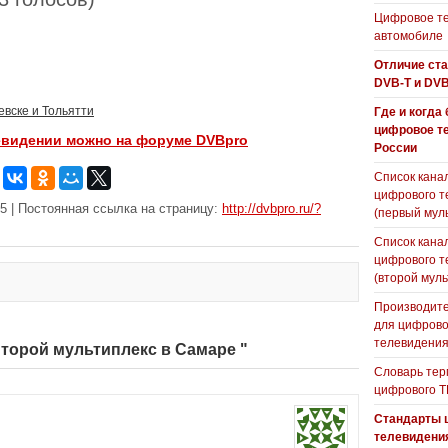
Цифровое те
автомобиле
Отличие ст
DVB-T и DVB
евске и Тольятти
Где и когда
цифровое т
евидении можно на форуме DVBpro
России
Список кана
цифрового т
5 | Постоянная ссылка на страницу:
http://dvbpro.ru/?
(первый мул
Список кана
цифрового т
(второй муль
Производите
для цифрово
телевидени
Второй мультиплекс в Самаре "
Словарь тер
цифрового Т
Стандарты 
телевидени