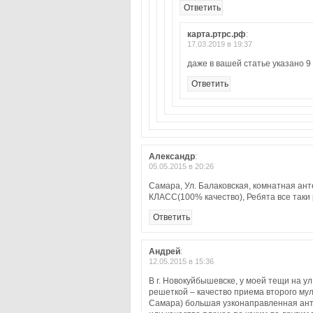
Ответить
карта.ртрс.рф
:
17.03.2019 в 19:37
даже в вашей статье указано 9
Ответить
Александр
:
05.05.2015 в 20:26
Самара, Ул. Балаковская, комнатная ант
КЛАСС(100% качество), Ребята все таки 
Ответить
Андрей
:
12.05.2015 в 15:36
В г. Новокуйбышевске, у моей тещи на у
решеткой – качество приема второго муль
Самара) большая узконаправленная анте