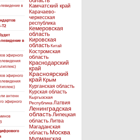
область
Камчатский край
левидение в
Карачаево-
черкесская
андартов
республика
-T2
Кемеровская
область
 будет
Кировская
елевидение в
область
Китай
Костромская
лов эфирного
область
елевидения
Краснодарский
ьтиплекс)
край
Красноярский
лов эфирного
край
Крым
елевидения
Курганская область
типлекс)
Курская область
ли антенн
Кыргызская
го эфирного
Латвия
Республика
я
Ленинградская
область
Липецкая
минов
область
Литва
В
Магаданская
цифрового
Москва
область
я
Мурманская