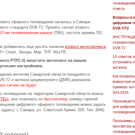
телевидения
ответы
Вопросы и о
ового эфирного телевидения началась в Самаре.
цифровом т
вого стандарта DVB-T2. Принять сигнал второго
DVB-T/T2
 57-ом телевизионном канале
(ТВК), частота приема 762
ИНСТРУКЦИЯ
отремонтиро
м добавились еще десять каналов
второго мультиплекса
:
DVB-T2
В+ Спорт, Звезда, Мир, ТНТ, МузТВ.
10 советов, 
кета РТРС-2) запустите автопоиск на вашем
установить 
ручными настройками.
антенну
идения жителям Самарской области понадобится
Как правиль
VB-T2 и антенна дециметрового (ДМВ) диапазона.
комнатную а
ть сигнал не будет
.
примере ан
DA1203А
о телевидения на территории Самарской области можно
ТПЦ»
, или позвонить по
бесплатному
номеру горячей
Производите
 вещании цифрового эфирного телевидения можно задать
для цифрово
адресу: г. Самара, ул. Советской Армии, 205. Тел. (846)
телевидени
Программы 
просмотра ц
телевидения
13 голосов)