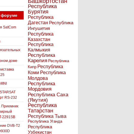
Башкортостан
Республика
Бурятия
 форуме
Республика
Дагестан
Республика
ля SatCom
Ингушетия
Республика
Казахстан
в
Республика
Калмыкия
бязательных
Республика
Карелия
рном доме
Республика
Республика
Кипр
иставка
Коми
Республика
525
Молдова
Республика
MINI
Мордовия
 STARSAT
Республика Саха
орт RS-232
(Якутия)
Республика
а Приемник
Татарстан
фирный
Республика Тыва
-2291SB
Республика Уганда
ние DVB-T2
Республика
D930D
Узбекистан