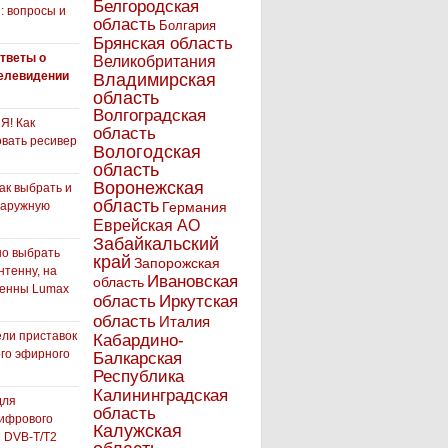
Белгородская
: вопросы и
область
Болгария
Брянская область
тветы о
Великобритания
елевидении
Владимирская
область
Волгоградская
! Как
область
вать ресивер
Вологодская
область
Воронежская
как выбрать и
область
наружную
Германия
Еврейская АО
Забайкальский
но выбрать
край
Запорожская
нтенну, на
Ивановская
область
тенны Lumax
Иркутская
область
область
Италия
ли приставок
Кабардино-
го эфирного
Балкарская
я
Республика
Калининградская
для
область
ифрового
Калужская
 DVB-T/T2