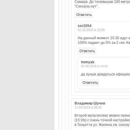
Самара. До телевышки 100 метро
“Сигнала нет”.
Ответить
ser2054
:
01.05.2015 в 10:35
На данный момент 10.30 идут к
100% падает до 0% за 2 сек. К
Ответить
homyak
:
01.05.2015 в 14:31
да лучше дождаться официаль
Ответить
Владимир Шучев
:
17.03.2019 в 08:42
Второй мультиплекс можно прин
(15 Db) с очень точной настрой
в Тольятти ул. Жилина см. сноск