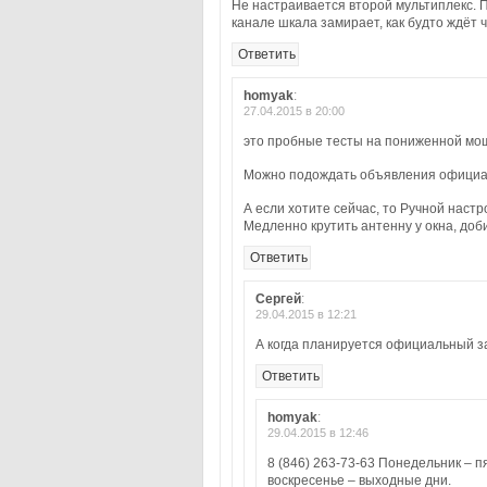
Не настраивается второй мультиплекс. 
канале шкала замирает, как будто ждёт ч
Ответить
homyak
:
27.04.2015 в 20:00
это пробные тесты на пониженной мощ
Можно подождать объявления официал
А если хотите сейчас, то Ручной настр
Медленно крутить антенну у окна, доб
Ответить
Сергей
:
29.04.2015 в 12:21
А когда планируется официальный з
Ответить
homyak
:
29.04.2015 в 12:46
8 (846) 263-73-63 Понедельник – пя
воскресенье – выходные дни.