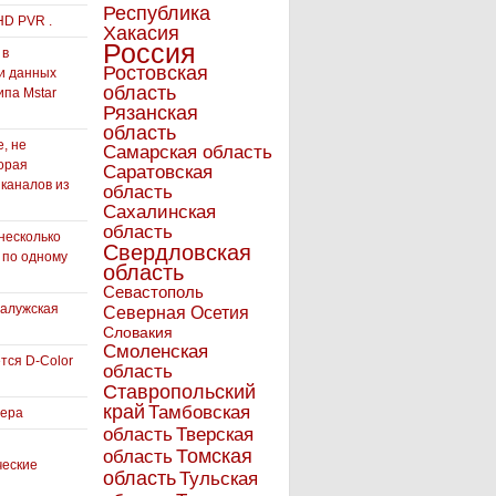
Республика
HD PVR .
Хакасия
Россия
 в
Ростовская
и данных
область
ипа Mstar
Рязанская
область
, не
Самарская область
орая
Саратовская
 каналов из
область
Сахалинская
область
несколько
Свердловская
 по одному
область
Севастополь
Калужская
Северная Осетия
Словакия
Смоленская
тся D-Color
область
Ставропольский
край
Тамбовская
вера
область
Тверская
Томская
область
ческие
область
Тульская