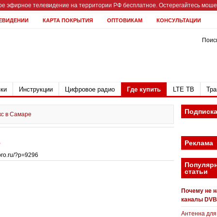
е эфирное телевидение на территории РФ бесплатное. Остерегайтесь мошен
ЕВИДЕНИИ
КАРТА ПОКРЫТИЯ
ОПТОВИКАМ
КОНСУЛЬТАЦИИ
Поиск
ки
Инструкции
Цифровое радио
Где купить
LTE ТВ
Тра
Подписк
кс в Самаре
е
Реклама
bpro.ru/?p=9296
Популяр
статьи
Почему не 
каналы DVB
Антенна для