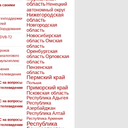
область
Ненецкий
а своими
автономный округ
Нижегородская
техподдержки
область
елей
Новгородская
борудования
область
Новосибирская
 DVB-T2
область
Омская
область
роков
Оренбургская
аналогового
область
Орловская
 мультиплекс
область
Пензенская
чения
область
 телевидения
Пермский край
Польша
С на вопросы
Приморский край
 телевидении
Псковская область
Республика Адыгея
С на вопросы
Республика
 телевидении
Азербайджан
Республика Алтай
Республика Армения
С на вопросы
Республика
 телевидении