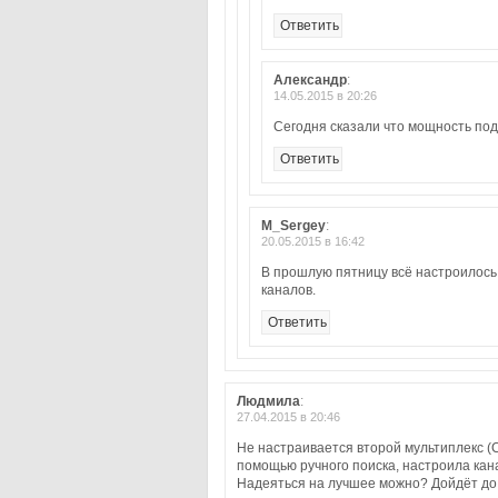
Ответить
Александр
:
14.05.2015 в 20:26
Сегодня сказали что мощность под
Ответить
M_Sergey
:
20.05.2015 в 16:42
В прошлую пятницу всё настроилось
каналов.
Ответить
Людмила
:
27.04.2015 в 20:46
Не настраивается второй мультиплекс (
помощью ручного поиска, настроила кана
Надеяться на лучшее можно? Дойдёт до 