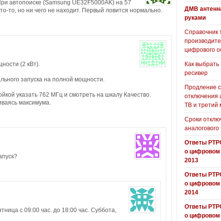
При автопоиске (Samsung UE32F5000AK) на 57
ДМВ антенн
то-то, но ни чего не находит. Первый ловится нормально.
руками
Справочник 
производит
цифрового о
ности (2 кВт).
Как выбрать
ресивер
ьного запуска на полной мощности.
Продление с
ойкой указать 762 МГц и смотреть на шкалу Качество.
отключения 
иваясь максимума.
ТВ и третий
Сроки отклю
аналогового
Ответы РТР
о цифровом
апуск?
2013
Ответы РТР
о цифровом
2014
Ответы РТР
тница с 09:00 час. до 18:00 час. Суббота,
о цифровом