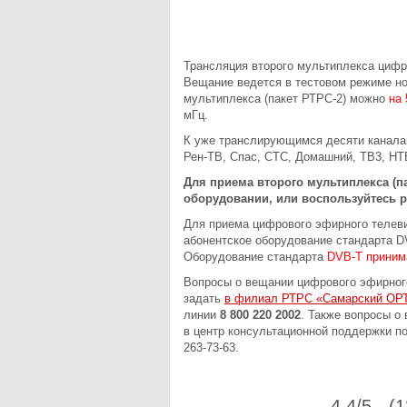
Трансляция второго мультиплекса цифр
Вещание ведется в тестовом режиме но
мультиплекса (пакет РТРС-2) можно
на
мГц.
К уже транслирующимся десяти канала
Рен-ТВ, Спас, СТС, Домашний, ТВ3, НТ
Для приема второго мультиплекса (па
оборудовании, или воспользуйтесь 
Для приема цифрового эфирного телев
абонентское оборудование стандарта D
Оборудование стандарта
DVB-T принима
Вопросы о вещании цифрового эфирног
задать
в филиал РТРС «Самарский ОР
линии
8 800 220 2002
. Также вопросы о
в центр консультационной поддержки по 
263-73-63.
4.4/5 - (