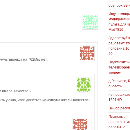
openbox S9 
Ищу помощь
модификаци
пульта для ч
Msd7816
Здравствуйте
работают вт
половина 10
20
мультиплекса на 762Мгц нет.
Подключить 
телевизоров
тюнеру
д.Рогачево, 
область
т шкала Качество ?
не прошивае
1301HD
ть у окна, чтоб добиться максимума шкалы Качество?
Выбор реси
Плановые
профилакти
работы..?