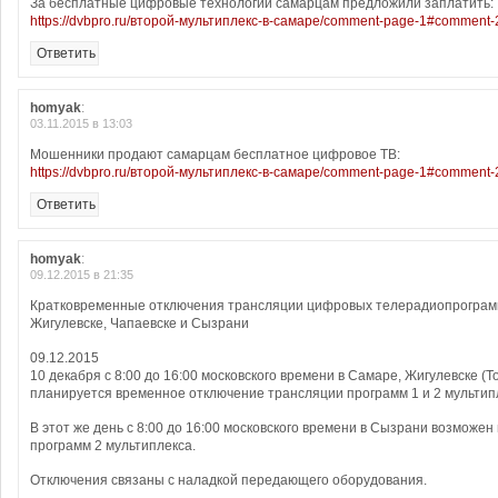
За бесплатные цифровые технологии самарцам предложили заплатить:
https://dvbpro.ru/второй-мультиплекс-в-самаре/comment-page-1#comment
Ответить
homyak
:
03.11.2015 в 13:03
Мошенники продают самарцам бесплатное цифровое ТВ:
https://dvbpro.ru/второй-мультиплекс-в-самаре/comment-page-1#comment
Ответить
homyak
:
09.12.2015 в 21:35
Кратковременные отключения трансляции цифровых телерадиопрограм
Жигулевске, Чапаевске и Сызрани
09.12.2015
10 декабря с 8:00 до 16:00 московского времени в Самаре, Жигулевске (Т
планируется временное отключение трансляции программ 1 и 2 мультип
В этот же день с 8:00 до 16:00 московского времени в Сызрани возможе
программ 2 мультиплекса.
Отключения связаны с наладкой передающего оборудования.