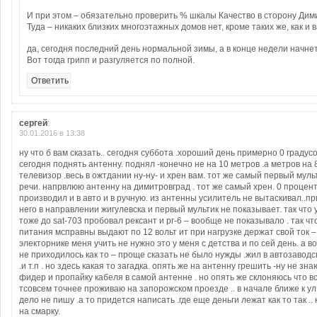
И при этом – обязательно проверить % шкалы Качество в сторону Дими
Туда – никаких близких многоэтажных домов нет, кроме таких же, как и 
да, сегодня последний день нормальной зимы, а в конце недели начне
Вот тогда грипп и разгуляется по полной.
Ответить
сергей
:
30.01.2016 в 13:38
ну что б вам сказать.. сегодня суббота .хороший день примерно 0 градусо
сегодня поднять антенну. поднял -конечно не на 10 метров .а метров на 
телевизор .весь в ожтдании ну-ну- и хрен вам. тот же самый первый муль
речи. напрвлюю антенну на димитровград . тот же самый хрен. 0 процент
производил и в авто и в ручную. из антенны усилитель не вытаскивал..пр
него в направлении жигулевска и первый мультик не показывает. так что у
тоже до sat-703 пробовал рексант и рг-6 – вообще не показывало . так чт
питания мсправны выдают по 12 вольт ит при нагрузке держат свой ток –
электорнике меня учить не нужно это у меня с детства и по сей день. а во
не приходилось как то – проще сказать не было нужды .жил в автозавод
.и т.п . но здесь какая то загадка. опять же на антенну грешить -ну не зн
фидер и пропайку кабеля в самой антенне . но опять же склоняюсь что вс
тсовсем точнее проживаю на запорожском проезде .. в начале ближе к ул
дело не пишу .а то придется написать .где еще деньги лежат как то так ..
на смарку.