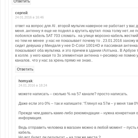
Ответить
сергей
:
24.01.2016 в 16:46
ответ на вопрос для AI . второй мультик наверное не работает у вас д
меня..антенну я еще не поднял а крутить крутил -пока толку нет..не 
побоялся кабель SAT 703 сломать . на улице морозно-кабель жестки
но тем не менее .у нас не показывает почему то . 23.01.2016 захожу
сидит девушка у Миндаля у нее D-Color 1001HD и пассивная антенка
показывают оба мультика. и это причем в здании гАлтына.. В Арбузе 
в холле. у него какая то 3х элементная антенна =-ресивер не помню 
каналов.. что у нас за хрень прямо не знаю..
Ответить
homyak
:
24.01.2016 в 18:24
можете написать – сколько % на 57 канале? просто написать.
Даже если это 0% – так и напишите: “Глянул на 57м – у меня там 0
Прежде чем давать какие-либо рекомендации – нужна конкретная 
информация.
Ведь отправить человека в магазин можно в любой момент – пусть 
кабель.
Но вот будет ли результат – на том же месте ?