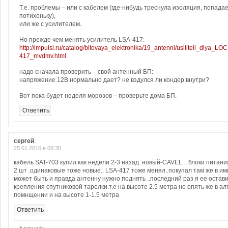
Т.е. проблемы – или с кабелем (где-нибудь треснула изоляция, попадае
потихоньку),
или же с усилителем.
Но прежде чем менять усилитель LSA-417:
http://impulsi.ru/catalog/bitovaya_elektronika/19_antenni/usiliteli_dlya_LO
417_mvdmv.html
надо сначала проверить – свой антенный БП:
напряжение 12В нормально дает? не вздулся ли кондер внутри?
Вот пока будет неделя морозов – проверьте дома БП.
Ответить
сергей
:
25.01.2016 в 08:30
кабель SAT-703 купил как недели 2-3 назад .новый-CAVEL .. блоки питани
2 шт .одинаковые тоже новые.. LSA-417 тоже менял..покупал там же в им
может быть и правда антенну нужно поднять ..последний раз я ее остав
крепления спутниковой тарелки.т.е на высоте 2.5 метра но опять же в ал
помнщении и на высоте 1-1.5 метра
Ответить