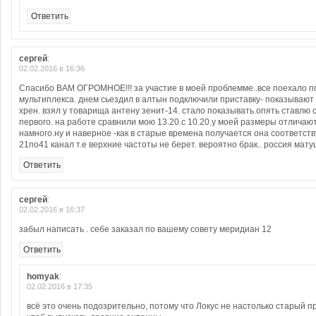
Ответить
сергей
:
02.02.2016 в 16:36
Спасибо ВАМ ОГРОМНОЕ!!! за участие в моей проблемме..все поехало п
мультиплекса. днем сьездил в алтын подключили приставку- показывают 
хрен. взял у товарища антену зенит-14. стало показывать.опять ставлю 
первого. на работе сравнили мою 13.20.с 10.20.у моей размеры отличают
намного.ну и наверное -как в старые времена получается она соответству
21по41 канал т.е верхние частоты не берет. вероятно брак.. россия мат
Ответить
сергей
:
02.02.2016 в 16:37
забыл написать . себе заказал по вашему совету меридиан 12
Ответить
homyak
:
02.02.2016 в 17:35
всё это очень подозрительно, потому что Локус не настолько старый п