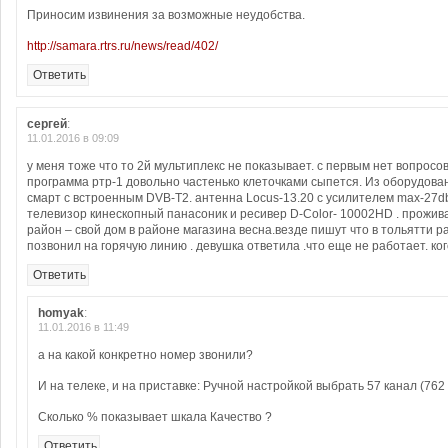
Приносим извинения за возможные неудобства.
http://samara.rtrs.ru/news/read/402/
Ответить
сергей
:
11.01.2016 в 09:09
у меня тоже что то 2й мультиплекс не показывает. с первым нет вопросо
программа ртр-1 довольно частенько клеточками сыпется. Из оборудован
смарт с встроенным DVB-T2. антенна Locus-13.20 с усилителем max-27db .
телевизор кинескопный панасоник и ресивер D-Color- 10002HD . прожи
район – свой дом в районе магазина весна.везде пишут что в тольятти р
позвонил на горячую линию . девушка ответила .что еще не работает. ко
Ответить
homyak
:
11.01.2016 в 11:49
а на какой конкретно номер звонили?
И на телеке, и на приставке: Ручной настройкой выбрать 57 канал (762
Сколько % показывает шкала Качество ?
Ответить