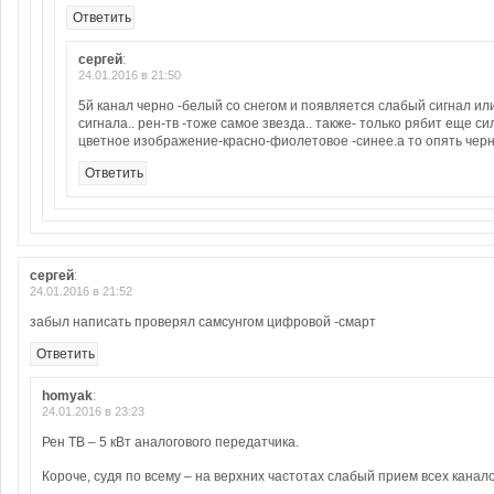
Ответить
сергей
:
24.01.2016 в 21:50
5й канал черно -белый со снегом и появляется слабый сигнал ил
сигнала.. рен-тв -тоже самое звезда.. также- только рябит еще с
цветное изображение-красно-фиолетовое -синее.а то опять чер
Ответить
сергей
:
24.01.2016 в 21:52
забыл написать проверял самсунгом цифровой -смарт
Ответить
homyak
:
24.01.2016 в 23:23
Рен ТВ – 5 кВт аналогового передатчика.
Короче, судя по всему – на верхних частотах слабый прием всех канало