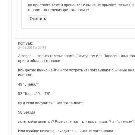
на приставке тоже 0 процентов.и выше не прыгает.. также 0 и
канале ..на телевизоре тоже самое
Ответить
homyak
:
24.01.2016 в 20:56
А теперь – только телевизорами (Самсунгом или Панасоником) пр
прием обычных каналов.
Конкретно важно найти и посмотреть как показывают обычные ана
именно:
49 “5 канал”
52 “Терра / Рен ТВ”
ну и если получится – как показывает:
58 Звезда
ловятся/не ловятся? Если ловятся – как показывают? со “снежком”
Или вообще никак не находятся и никак не показывают.