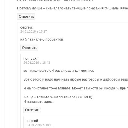
Поэтому лучше – сначала узнать текущие показания % шкалы Качес
Ответить
сергей
:
24.01.2016 в 18:27
на 57 канале-0 процентов
Ответить
homyak
:
24.01.2016 в 18:43
вот, наконец-то с 4 раза пошла конкретика.
Вот с этого и надо начинать любые разговоры о цифровом вещ
И на приставке тоже гляньте. Может там хотя бы иногда % пры
А еще – гляньте % на 59 канале (778 МГц).
И напишите здесь.
Ответить
сергей
:
24.01.2016 в 19:11