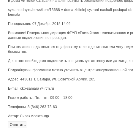
В дома жителей Сызрани начали поступать объявления подобного форм
syzrantoday.ru/news/item/13688-v-doma-zhitelej-syzrani-nachali-postupat-o
formata
Понедельник, 07 Декабрь 2015 14:02
Внимание! Генеральная дирекция ФГУП «Российская телевизионная и 
данные подключения не проводит.
При желании подключиться к цифровому телевидению жители могут сдел
бесплатно.
Для этого необходимо подключить специальную антенну или датчик для 
Подробную информацию можно уточнить в центре консультационной по
Адрес: 443011, г. Самара, ул. Советской Армии, 205
E-mail: ckp-samara @ rtrn.ru
Режим работы: Пн. – пт., 09.00 – 18.00.
Телефоны: 8 (846) 263-73-63
Автор: Сивак Александр
Ответить