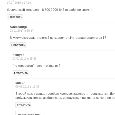
17.07.2015 в 17:24
бесплатный телефон – 8 800 2000-846 (в рабочее время).
Ответить
Александр
:
03.01.2017 в 15:17
В Жигулёвск мультиплекс 2 не корректен.Интернационалистов 17
Ответить
homyak
:
03.01.2017 в 15:43
“не корректен” – это что значит?
Ответить
Михил
:
05.06.2018 в 18:33
Второй пакет вещает вообще хреново, зависает,. прерывается. Де
нибудь или только любите деньги получать и ни хрена ни чего не д
Ответить