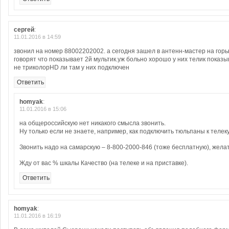
сергей
:
11.01.2016 в 14:59
звонил на номер 88002202002. а сегодня зашел в антенн-мастер на горьк
говорят что показывает 2й мультик.уж больно хорошо у них телик показы
не триколорHD ли там у них подключен
Ответить
homyak
:
11.01.2016 в 15:06
на общероссийскую нет никакого смысла звонить.
Ну только если не знаете, например, как подключить тюльпаны к телеку
Звонить надо на самарскую – 8-800-2000-846 (тоже бесплатную), жела
Жду от вас % шкалы Качество (на телеке и на приставке).
Ответить
homyak
:
11.01.2016 в 16:19