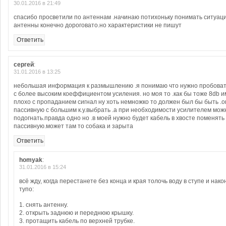
30.01.2016 в 21:49
спасибо просветили по антеннам .начинаю потихоньку понимать ситуаци
антенны конечно дороговато.но характеристики не пишут
Ответить
сергей
:
31.01.2016 в 13:25
небольшая информация к размышлению .я понимаю что нужно пробовать
с более высоким коеффициентом усиления. но моя то .как бы тоже 8db им
плохо с пропаданием сигнал ну хоть немножко то должен был бы быть .о
пассивную с большим к.у.выбрать .а при необходимости усилителем мож
подогнать.правда одно но .в моей нужно будет кабель в хвосте поменять
пассивную.может там то собака и зарыта
Ответить
homyak
:
31.01.2016 в 15:24
всё жду, когда перестанете без конца и края толочь воду в ступе и нак
тупо:
1. снять антенну.
2. открыть заднюю и переднюю крышку.
3. протащить кабель по верхней трубке.