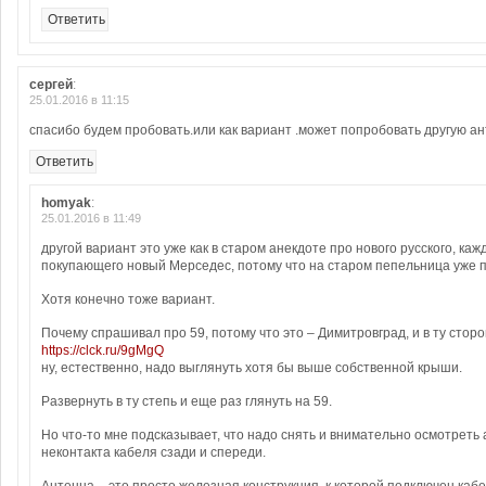
Ответить
сергей
:
25.01.2016 в 11:15
спасибо будем пробовать.или как вариант .может попробовать другую а
Ответить
homyak
:
25.01.2016 в 11:49
другой вариант это уже как в старом анекдоте про нового русского, каж
покупающего новый Мерседес, потому что на старом пепельница уже 
Хотя конечно тоже вариант.
Почему спрашивал про 59, потому что это – Димитровград, и в ту сторо
https://clck.ru/9gMgQ
ну, естественно, надо выглянуть хотя бы выше собственной крыши.
Развернуть в ту степь и еще раз глянуть на 59.
Но что-то мне подсказывает, что надо снять и внимательно осмотреть
неконтакта кабеля сзади и спереди.