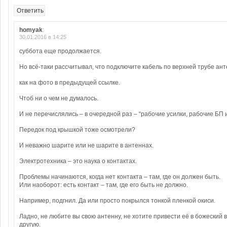
Ответить
homyak
:
30.01.2016 в 14:25
суббота еще продолжается.
Но всё-таки рассчитывал, что подключите кабель по верхней трубе ант
как на фото в предыдущей ссылке.
Чтоб ни о чем не думалось.
И не перечислялись – в очередной раз – “рабочие усилки, рабочие БП и
Передок под крышкой тоже осмотрели?
И неважно шарите или не шарите в антеннах.
Электротехника – это наука о контактах.
Проблемы начинаются, когда нет контакта – там, где он должен быть.
Или наоборот: есть контакт – там, где его быть не должно.
Например, подгнил. Да или просто покрылся тонкой пленкой окиси.
Ладно, не любите вы свою антенну, не хотите привести её в божеский 
другую.