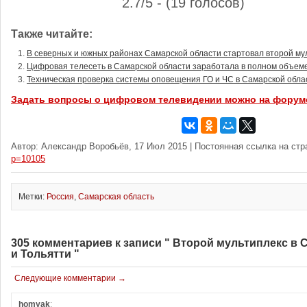
2.7/5 - (19 голосов)
Также читайте:
В северных и южных районах Самарской области стартовал второй му
Цифровая телесеть в Самарской области заработала в полном объем
Техническая проверка системы оповещения ГО и ЧС в Самарской обла
Задать вопросы о цифровом телевидении можно на форум
Автор: Александр Воробьёв, 17 Июл 2015 | Постоянная ссылка на ст
p=10105
Метки:
Россия
,
Самарская область
305 комментариев к записи " Второй мультиплекс в 
и Тольятти "
Следующие комментарии →
homyak
: