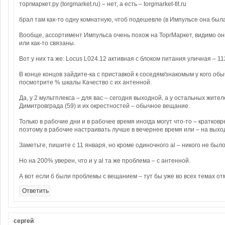
торгмаркет.ру (torgmarket.ru) – нет, а есть – torgmarket-tlt.ru
брал там как-то одну комнатную, чтоб подешевле (в Импульсе она был
Вообще, ассортимент Импульса очень похож на ТоргМаркет, видимо он
или как-то связаны.
Вот у них та же: Locus L024.12 активная с блоком питания уличная – 11
В конце концов зайдите-ка с приставкой к соседям/знакомым у кого об
посмотрите % шкалы Качество с их антенной.
Да, у 2 мультплекса – для вас – сегодня выходной, а у остальных жител
Димитровграда (59) и их окрестностей – обычное вещание.
Только в рабочие дни и в рабочее время иногда могут что-то – кратков
поэтому в рабочие настраивать лучше в вечернее время или – на выхо
Заметьте, пишите с 11 января, но кроме одиночного al – никого не было
Но на 200% уверен, что и у al та же проблема – с антенной.
А вот если б были проблемы с вещанием – тут бы уже во всех темах от
Ответить
сергей
: