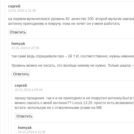
сергей
:
13.01.2016 в 21:36
на первом мультиплексе уровень 92. качество 100. второй мультик завтр
антенну приподнему и покручу. пока не хочет он у меня работать
Ответить
homyak
:
13.01.2016 в 22:06
так сами ведь спрашивали про – 2й ? И, соответственно, нужны именно
Уровень можно не писать, это вообще никому не нужно. Только шкала –
Ответить
сергей
:
18.01.2016 в 03:49
прошу прощения. так я и не приподнял и не покрутил антенну.был в 
можно сказать о моей антенне?? Locus 13.20 .просто есть возможнос
кстати -использую ее с открученными усами на МВ
Ответить
homyak
:
18.01.2016 в 11:09