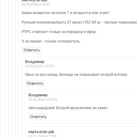
карта.ртрс.рф
:
05.06.2018 в 19:23
Какая конкретно антенна ? и её высота или этаж?
Ручным поиском выбрать 57 канал (762 МГц) – сколько показывае
РТРС отвечает только за передачу в эфир.
А за прием – только телезритель.
Ответить
Владимир
:
13.01.2019 в 02:53
Окна на юго-запад. Вообще не показывает второй м.Алекс.
Ответить
Владимир
:
13.01.2019 в 02:54
Автозаводский. Второй мультиплекс не кажет.
Ответить
карта.ртрс.рф
:
13.01.2019 в 11:58