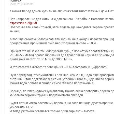
homyak
:
25.01.2016 в 09:30
а может перед домом чуть ли не впритык стоит многоэтажный дом. Нет
Вот направление для Алтына и для вашего – “в районе магазина весна”
https://clck.ru/9gLv8
Поелозьте там своей точкой, чтоб видеть, где находится первое препя
вышки.
А вообще обожаю белоруссов: там чуть ли не в каждой новости про ци
предложение про минимально необходимой высоте – 10 м.
Причем это не какая-то белорусская дурь, а всё чётко в соответствии
P.1546-5 «Метод прогнозирования для трасс связи «пункта с зоной» д
диапазоне частот от 30 МГц до 3000 МГц».
И это касается любого телевещания – и аналогового, и цифрового.
Ну и перед поднятием антенны повыше, чем 2.5 м, надо еще провери
антенны – там подключается сам внутренний кабель, идущий по верхн
Может вода попала и сгнило самое главное подключение.
Вообще, логопериодическую антенну можно легко проверить просто п
кабель по верхней трубе и подключив его спереди.
Будет хоть и чисто пассивный вариант, но зато не надо думать про “не
усилок или БП?”
И тогда уж точно останется только один вариант – высота.