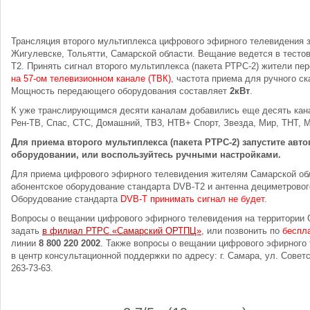
Трансляция второго мультиплекса цифрового эфирного телевидения 
Жигулевске, Тольятти, Самарской области. Вещание ведется в тесто
T2. Принять сигнал второго мультиплекса (пакета РТРС-2) жители пе
на 57-ом телевизионном канале (ТВК)
, частота приема для ручного ск
Мощность передающего оборудования составляет
2кВт
.
К уже транслирующимся десяти каналам добавились еще десять ка
Рен-ТВ, Спас, СТС, Домашний, ТВ3, НТВ+ Спорт, Звезда, Мир, ТНТ, 
Для приема второго мультиплекса (пакета РТРС-2) запустите авт
оборудовании, или воспользуйтесь ручными настройками.
Для приема цифрового эфирного телевидения жителям Самарской об
абонентское оборудование стандарта DVB-T2 и антенна дециметровог
Оборудование стандарта
DVB-T принимать сигнал не будет
.
Вопросы о вещании цифрового эфирного телевидения на территории 
задать
в филиал РТРС «Самарский ОРТПЦ»
, или позвонить по
беспл
линии
8 800 220 2002
. Также вопросы о вещании цифрового эфирного
в центр консультационной поддержки по адресу: г. Самара, ул. Советс
263-73-63.