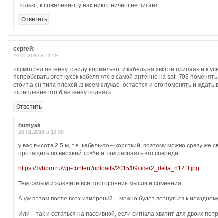
Только, к сожалению, у нас никто ничего не читает.
Ответить
сергей
:
26.01.2016 в 11:19
посмотрел антенну. с виду нормально. и кабель на хвосте припаян и к у
попробовать этот кусок кабеля что в самой антенне на sat- 703 поменять
стоит.а он типа плохой .в моем случае .остается и его поменять и ждат
потепление что б антенну поднять
Ответить
homyak
:
26.01.2016 в 13:09
у вас высота 2.5 м, т.е. кабель-то – короткий, поэтому можно сразу же 
протащить по верхней трубе и там распаять его спереди:
https://dvbpro.ru/wp-content/uploads/2015/09/fider2_delta_n121f.jpg
Тем самым исключите все посторонние мысли и сомнения.
А уж потом после всех измерений – можно будет вернуться к исходному
Или – так и остаться на пассивной, если сигнала хватит для двоих пот