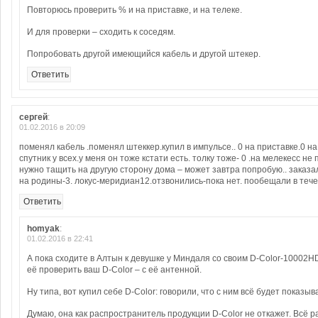
Повторюсь проверить % и на приставке, и на телеке.
И для проверки – сходить к соседям.
Попробовать другой имеющийся кабель и другой штекер.
Ответить
сергей
:
01.02.2016 в 20:09
поменял кабель .поменял штеккер.купил в импульсе.. 0 на приставке.0 на
спутник у всех.у меня он тоже кстати есть. толку тоже- 0 .на мелекесс не
нужно тащить на другую сторону дома – может завтра попробую.. заказа
на родины-3. локус-меридиан12.отзвонились-пока нет. пообещали в теч
Ответить
homyak
:
01.02.2016 в 22:41
А пока сходите в Алтын к девушке у Миндаля со своим D-Color-10002H
её проверить ваш D-Color – с её антенной.
Ну типа, вот купил себе D-Color: говорили, что с ним всё будет показыв
Думаю, она как распространитель продукции D-Color не откажет. Всё р