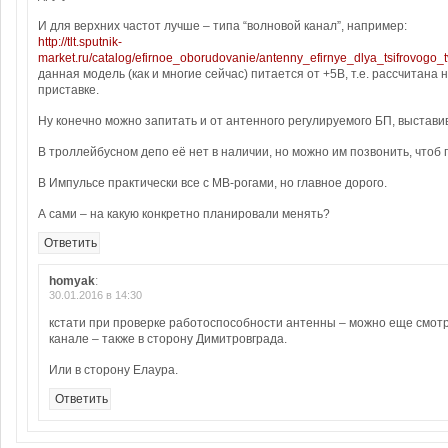
И для верхних частот лучше – типа “волновой канал”, например:
http://tlt.sputnik-
market.ru/catalog/efirnoe_oborudovanie/antenny_efirnye_dlya_tsifrovogo_
данная модель (как и многие сейчас) питается от +5В, т.е. рассчитана
приставке.
Ну конечно можно запитать и от антенного регулируемого БП, выстави
В троллейбусном депо её нет в наличии, но можно им позвонить, чтоб
В Импульсе практически все с МВ-рогами, но главное дорого.
А сами – на какую конкретно планировали менять?
Ответить
homyak
:
30.01.2016 в 14:30
кстати при проверке работоспособности антенны – можно еще смотр
канале – также в сторону Димитровграда.
Или в сторону Елаура.
Ответить