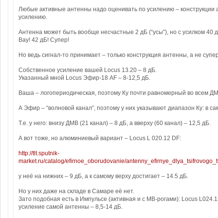
Любые активные антенны надо оценивать по усилению – конструкции а
усилению.
Антенна может быть вообще несчастные 2 дБ (“усы”), но с усилком 40 д
Вау! 42 дБ! Супер!
Но ведь сигнал-то принимает – только конструкция антенны, а не суп
Собственное усиление вашей Locus 13.20 – 8 дБ.
Указанный мной Locus Эфир-18 AF – 8-12,5 дБ.
Ваша – логопериодическая, поэтому Ку почти равномерный во всем ДМВ
А Эфир – “волновой канал”, поэтому у них указывают диапазон Ку: в са
Т.е. у него: внизу ДМВ (21 канал) – 8 дБ, а вверху (60 канал) – 12,5 дБ.
А вот тоже, но алюминиевый вариант – Locus L 020.12 DF:
http://tlt.sputnik-
market.ru/catalog/efirnoe_oborudovanie/antenny_efirnye_dlya_tsifrovogo_
у неё на нижних – 9 дБ, а к самому верху достигает – 14.5 дБ.
Но у них даже на складе в Самаре её нет.
Зато подобная есть в Импульсе (активная и с МВ-рогами): Locus L024.1
усиление самой антенны – 8,5-14 дБ.