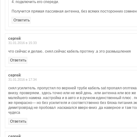
4. подключить его спереди.
Получится прямая пассивная антенна, без всяких посторонних сомнен
Ответить
сергей
:
31.01.2016 в 15:33
что сейчас и делаю.. снял.сейчас кабель протяну .а это размышления
Ответить
сергей
:
31.01.2016 в 17:34
снял усилитель. пропустил по верхней трубе кабель sat пропаял оплтека
внизу. проверяем.. здесь точно или не мой день . или антенна или все же 
малейшего намека .настройка и в авто и в ручном.единственный плюс . п
же прекрасно— но без усилителя и соответственно без блока питания.эк
димитровград не пробовал .наскакался вверх-вниз .да наверное и там тол
чудеса
Ответить
сергей
: