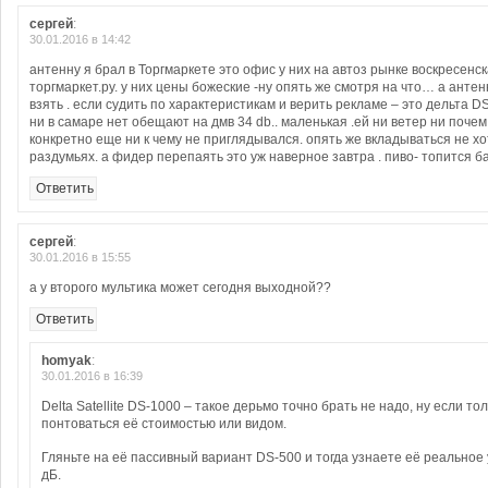
сергей
:
30.01.2016 в 14:42
антенну я брал в Торгмаркете это офис у них на автоз рынке воскресенск
торгмаркет.ру. у них цены божеские -ну опять же смотря на что… а антен
взять . если судить по характеристикам и верить рекламе – это дельта DS
ни в самаре нет обещают на дмв 34 db.. маленькая .ей ни ветер ни почем.
конкретно еще ни к чему не приглядывался. опять же вкладываться не хот
раздумьях. а фидер перепаять это уж наверное завтра . пиво- топится б
Ответить
сергей
:
30.01.2016 в 15:55
а у второго мультика может сегодня выходной??
Ответить
homyak
:
30.01.2016 в 16:39
Delta Satellite DS-1000 – такое дерьмо точно брать не надо, ну если то
понтоваться её стоимостью или видом.
Гляньте на её пассивный вариант DS-500 и тогда узнаете её реальное 
дБ.