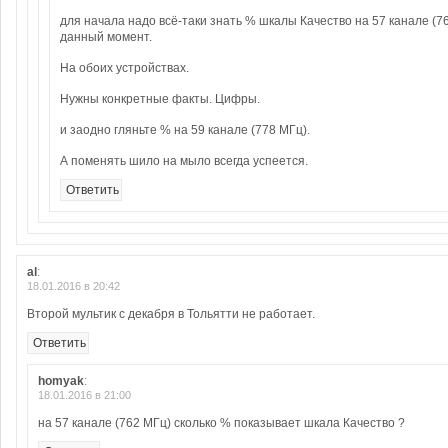
для начала надо всё-таки знать % шкалы Качество на 57 канале (7
данный момент.
На обоих устройствах.
Нужны конкретные факты. Цифры.
и заодно гляньте % на 59 канале (778 МГц).
А поменять шило на мыло всегда успеется.
Ответить
al
:
18.01.2016 в 20:42
Второй мультик с декабря в Тольятти не работает.
Ответить
homyak
:
18.01.2016 в 21:00
на 57 канале (762 МГц) сколько % показывает шкала Качество ?