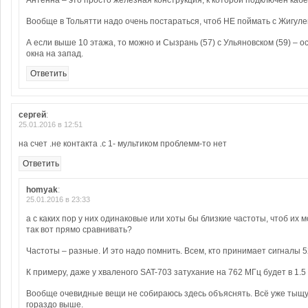
Антенна – это просто железная конструкция, к которой подключен кабе
Вообще в Тольятти надо очень постараться, чтоб НЕ поймать с Жигуле
А если выше 10 этажа, то можно и Сызрань (57) с Ульяновском (59) – ос
окна на запад.
Ответить
сергей
:
25.01.2016 в 12:51
на счет .не контакта .с 1- мультиком проблемм-то нет
Ответить
homyak
:
25.01.2016 в 23:33
а с каких пор у них одинаковые или хоты бы близкие частоты, чтоб их 
так вот прямо сравнивать?
Частоты – разные. И это надо помнить. Всем, кто принимает сигналы 5
К примеру, даже у хваленого SAT-703 затухание на 762 МГц будет в 1.5
Вообще очевидные вещи не собираюсь здесь объяснять. Всё уже тыщу
гораздо выше.