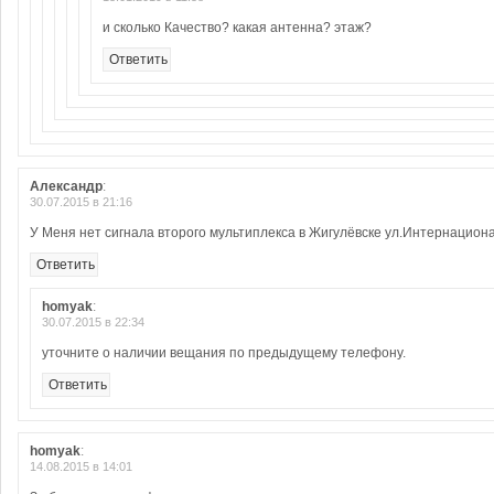
и сколько Качество? какая антенна? этаж?
Ответить
Александр
:
30.07.2015 в 21:16
У Меня нет сигнала второго мультиплекса в Жигулёвске ул.Интернацион
Ответить
homyak
:
30.07.2015 в 22:34
уточните о наличии вещания по предыдущему телефону.
Ответить
homyak
:
14.08.2015 в 14:01