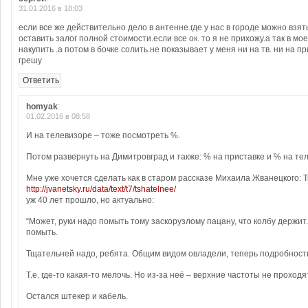
31.01.2016 в 18:03
если все же действительно дело в антенне.где у нас в городе можно взять
оставить залог полной стоимости.если все ок. то я не прихожу.а так в м
накупить .а потом в бочке солить.не показывает у меня ни на тв. ни на пр
грешу
Ответить
homyak
:
01.02.2016 в 08:58
И на телевизоре – тоже посмотреть %.
Потом развернуть на Димитровград и также: % на приставке и % на тел
Мне уже хочется сделать как в старом рассказе Михаила Жванецкого:
http://jvanetsky.ru/data/text/t7/tshatelnee/
уж 40 лет прошло, но актуально:
“Может, руки надо помыть тому заскорузлому пацану, что колбу держит
помыть.
Тщательней надо, ребята. Общим видом овладели, теперь подробности
Т.е. где-то какая-то мелочь. Но из-за неё – верхние частоты не проходя
Остался штекер и кабель.