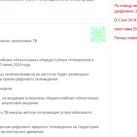
По поводу в
Цифрового 
D-Color DC
приставка D
Прошу помощ
ключат аналоговое ТВ
ийских обязательных общедоступных телеканалов в
3 июня 2019 года.
ых телепрограмм на их частотах будет размещено
а прием цифрового телевидения.
недели.
, не входящие в перечень общероссийских обязательно
 аналоговое вещание.
ь ТВ-каналы жители получающие услуги кабельного,
.
росам цифрового эфирного телевидения на территории
о волонтерское движение.