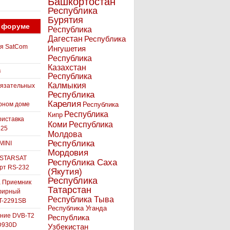
Башкортостан
Республика
Бурятия
 форуме
Республика
Дагестан
Республика
ля SatCom
Ингушетия
Республика
Казахстан
в
Республика
Калмыкия
бязательных
Республика
Карелия
рном доме
Республика
Республика
Кипр
иставка
Коми
Республика
525
Молдова
Республика
MINI
Мордовия
 STARSAT
Республика Саха
орт RS-232
(Якутия)
Республика
а Приемник
Татарстан
фирный
Республика Тыва
-2291SB
Республика Уганда
ние DVB-T2
Республика
D930D
Узбекистан