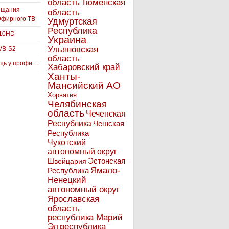
Тюменская
область
ещания
область
Эфирного ТВ
Удмуртская
Республика
910HD
Украина
Ульяновская
VB-S2
область
ь у профи....
Хабаровский край
Ханты-
Мансийский АО
Хорватия
Челябинская
область
Чеченская
Республика
Чешская
Республика
Чукотский
автономный округ
Эстонская
Швейцария
Ямало-
Республика
Ненецкий
автономный округ
Ярославская
область
республика Марий
Эл
республика