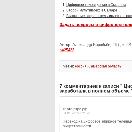
Цифровое телевидение в Сызрани
Второй мультиплекс в Самаре
Включение второго мультиплекса в на
Задать вопросы о цифровом тел
Автор: Александр Воробьёв, 26 Дек 201
p=25433
Метки:
Россия
,
Самарская область
7 комментариев к записи " Ц
заработала в полном объеме 
карта.ртрс.рф
:
31.01.2019 в 21:28
Переход на цифровое эфирное телевиде
общественности