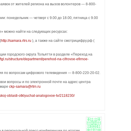
заявок от жителей региона на вызов волонтеров — 8-800-
и: понедельник — четверг с 9.00 до 18.00, пятница с 9.00
» можно найти на следующих ресурсах:
(
http://samara.rtrs.ru
), а также на сайте смотрицифру.рф (
и городского округа Тольятти в разделе «Переход на
//tgl.ru/structure/department/perehod-na-cifrovoe-efirnoe-
ия по вопросам цифрового телевидения — 8-800-220-20-02.
свои вопросы и по электронной почте на адрес центра
амаре
ckp-samara@rtrn.ru
arskoj-oblasti-otklyuchat-analogovoe-tv/2118230/
 в региональной пресс-конференции по итогам