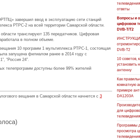
телевидения
ответы
Вопросы и о
РТПЦ» завершил ввод в эксплуатацию сети станций
цифровом т
лекса РТРС-2 на всей территории Самарской области.
DVB-T/T2
 области транслируют 135 передатчиков. Цифровая
ИНСТРУКЦИЯ
аработала в полном объеме.
отремонтиро
вещания 10 программ 1 мультиплекса РТРС-1, состоящая
DVB-T2
была запущена филиалом ранее в 2014 году с
10 советов, 
”, “Россия 24”.
установить 
ых телепрограмм доступны более 99% жителей
антенну
Как правиль
комнатную а
примере ан
DA1203А
логового вещания в Самарской области начнется с
3
Производите
для цифрово
телевидени
голоса)
Программы 
просмотра ц
телевидения