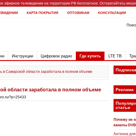
е эфирное телевидение на территории РФ бесплатное. Остерегайтесь мошен
ЕВИДЕНИИ
КАРТА ПОКРЫТИЯ
ОПТОВИКАМ
КОНСУЛЬТАЦИИ
Поиск
ки
Инструкции
Цифровое радио
Где купить
LTE ТВ
Тра
Подписк
ь в Самарской области заработала в полном объеме
ой области заработала в полном объеме
Реклама
bpro.ru/?p=25433
Популяр
статьи
Почему не 
каналы DVB
Антенна для