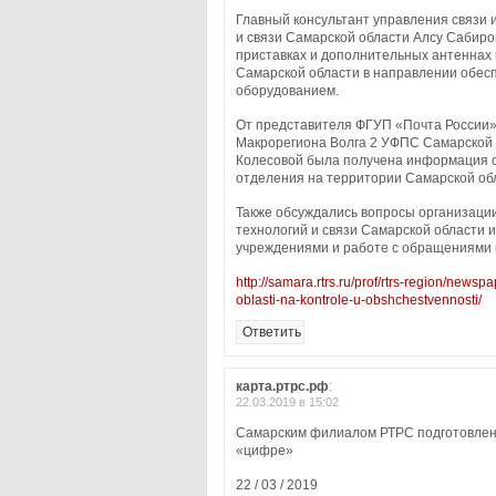
Главный консультант управления связи
и связи Самарской области Алсу Сабиро
приставках и дополнительных антеннах 
Самарской области в направлении обес
оборудованием.
От представителя ФГУП «Почта России»
Макрорегиона Волга 2 УФПС Самарской 
Колесовой была получена информация о
отделения на территории Самарской об
Также обсуждались вопросы организац
технологий и связи Самарской области 
учреждениями и работе с обращениями 
http://samara.rtrs.ru/prof/rtrs-region/news
oblasti-na-kontrole-u-obshchestvennosti/
Ответить
карта.ртрс.рф
:
22.03.2019 в 15:02
Самарским филиалом РТРС подготовлена
«цифре»
22 / 03 / 2019