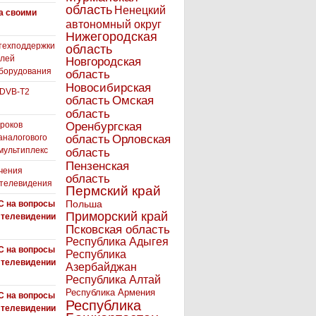
область
Ненецкий
а своими
автономный округ
Нижегородская
техподдержки
область
елей
Новгородская
борудования
область
Новосибирская
 DVB-T2
область
Омская
область
роков
Оренбургская
аналогового
область
Орловская
 мультиплекс
область
Пензенская
чения
область
 телевидения
Пермский край
Польша
С на вопросы
Приморский край
 телевидении
Псковская область
Республика Адыгея
С на вопросы
Республика
 телевидении
Азербайджан
Республика Алтай
Республика Армения
С на вопросы
Республика
 телевидении