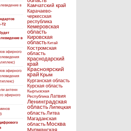
область
Камчатский край
левидение в
Карачаево-
черкесская
андартов
республика
-T2
Кемеровская
область
 будет
Кировская
елевидение в
область
Китай
Костромская
лов эфирного
область
елевидения
Краснодарский
ьтиплекс)
край
Красноярский
лов эфирного
край
Крым
елевидения
Курганская область
типлекс)
Курская область
ли антенн
Кыргызская
го эфирного
Латвия
Республика
я
Ленинградская
область
Липецкая
минов
область
Литва
В
Магаданская
цифрового
Москва
область
я
Мурманская