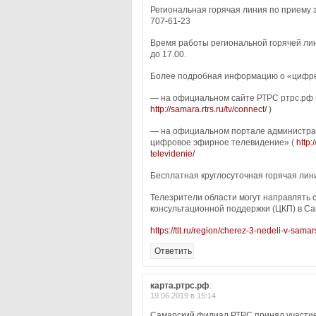
Региональная горячая линия по приему 
707-61-23
Время работы региональной горячей лини
до 17.00.
Более подробная информацию о «цифре
— на официальном сайте РТРС ртрс.рф 
http://samara.rtrs.ru/tv/connect/
)
— на официальном портале администраци
цифровое эфирное телевидение» (
http:
televidenie/
Бесплатная круглосуточная горячая лин
Телезрители области могут направлять 
консультационной поддержки (ЦКП) в С
https://tlt.ru/region/cherez-3-nedeli-v-sam
Ответить
карта.ртрс.рф
:
19.06.2019 в 15:14
Самарский филиал РТРС принял участие