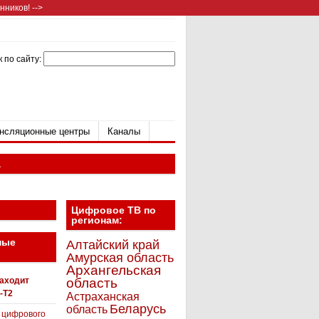
ников! -->
 по сайту:
нсляционные центры
Каналы
а
Цифровое ТВ по
регионам:
ные
Алтайский край
Амурская область
Архангельская
находит
область
-T2
Астраханская
Беларусь
область
 цифрового