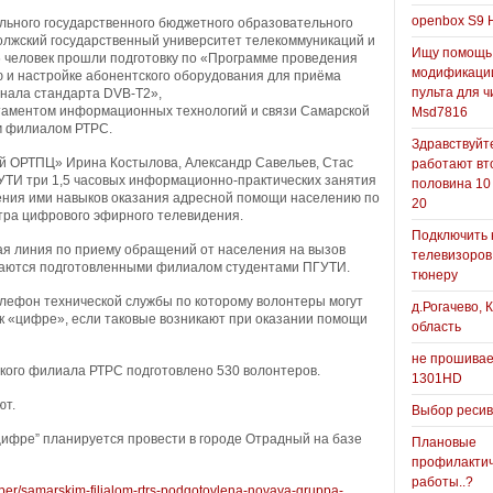
openbox S9 
льного государственного бюджетного образовательного
лжский государственный университет телекоммуникаций и
Ищу помощь
6 человек прошли подготовку по «Программе проведения
модификаци
ю и настройке абонентского оборудования для приёма
пульта для ч
гнала стандарта DVB-T2»,
таментом информационных технологий и связи Самарской
Msd7816
м филиалом РТРС.
Здравствуйте
 ОРТПЦ» Ирина Костылова, Александр Савельев, Стас
работают вт
УТИ три 1,5 часовых информационно-практических занятия
половина 10
ения ими навыков оказания адресной помощи населению по
20
ра цифрового эфирного телевидения.
Подключить 
ая линия по приему обращений от населения на вызов
телевизоров
ваются подготовленными филиалом студентами ПГУТИ.
тюнеру
лефон технической службы по которому волонтеры могут
д.Рогачево, 
к «цифре», если таковые возникают при оказании помощи
область
не прошивае
кого филиала РТРС подготовлено 530 волонтеров.
1301HD
ют.
Выбор реси
ифре” планируется провести в городе Отрадный на базе
Плановые
профилакти
работы..?
spaper/samarskim-filialom-rtrs-podgotovlena-novaya-gruppa-