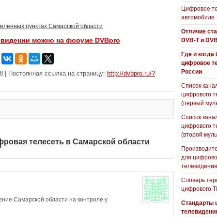
Цифровое те
автомобиле
селенных пунктах Самарской области
Отличие ст
евидении можно на форуме DVBpro
DVB-T и DVB
Где и когда
цифровое т
России
8 | Постоянная ссылка на страницу:
http://dvbpro.ru/?
Список кана
цифрового т
(первый мул
Список кана
цифрового т
(второй муль
ифровая телесеть в Самарской области
Производите
"
для цифрово
телевидени
Словарь тер
цифрового Т
ние Самарской области на контроле у
Стандарты 
телевидени