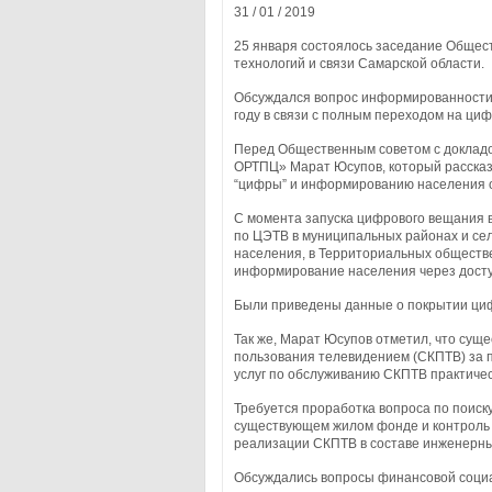
31 / 01 / 2019
25 января состоялось заседание Обще
технологий и связи Самарской области.
Обсуждался вопрос информированности 
году в связи с полным переходом на ци
Перед Общественным советом с докладо
ОРТПЦ» Марат Юсупов, который расска
“цифры” и информированию населения о
С момента запуска цифрового вещания 
по ЦЭТВ в муниципальных районах и сел
населения, в Территориальных обществе
информирование населения через досту
Были приведены данные о покрытии ци
Так же, Марат Юсупов отметил, что сущ
пользования телевидением (СКПТВ) за п
услуг по обслуживанию СКПТВ практическ
Требуется проработка вопроса по поис
существующем жилом фонде и контроль 
реализации СКПТВ в составе инженерны
Обсуждались вопросы финансовой социа