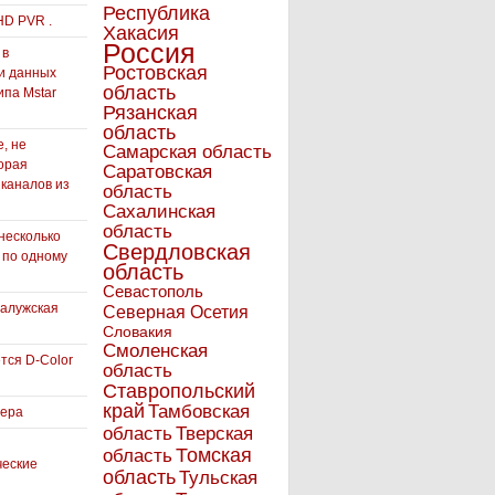
Республика
HD PVR .
Хакасия
Россия
 в
Ростовская
и данных
область
ипа Mstar
Рязанская
область
, не
Самарская область
орая
Саратовская
 каналов из
область
Сахалинская
область
несколько
Свердловская
 по одному
область
Севастополь
Калужская
Северная Осетия
Словакия
Смоленская
тся D-Color
область
Ставропольский
край
Тамбовская
вера
область
Тверская
Томская
область
ческие
область
Тульская