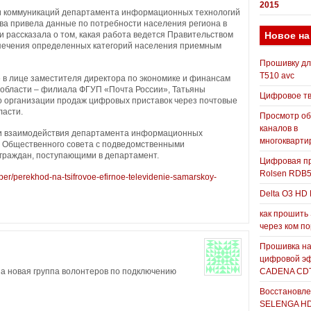
2015
 и коммуникаций департамента информационных технологий
ва привела данные по потребности населения региона в
Новое на
и рассказала о том, какая работа ведется Правительством
печения определенных категорий населения приемным
Прошивку д
T510 avc
 в лице заместителя директора по экономике и финансам
области – филиала ФГУП «Почта России», Татьяны
Цифровое т
 организации продаж цифровых приставок через почтовые
ласти.
Просмотр о
каналов в
ии взаимодействия департамента информационных
многокварти
и Общественного совета с подведомственными
граждан, поступающими в департамент.
Цифровая пр
Rolsen RDB
paper/perekhod-na-tsifrovoe-efirnoe-televidenie-samarskoy-
Delta O3 HD 
как прошить
через ком п
Прошивка н
цифровой э
CADENA CDT
 новая группа волонтеров по подключению
Восстановле
SELENGA H