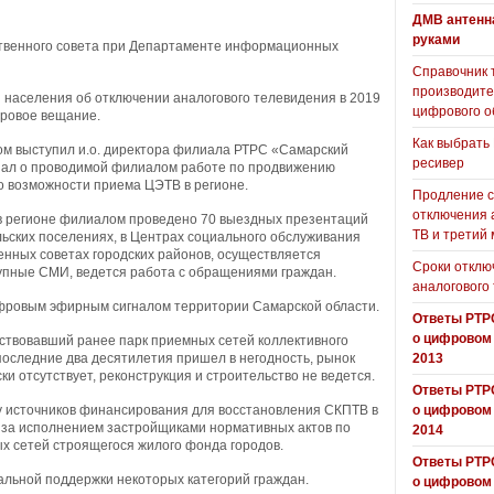
ДМВ антенн
руками
ственного совета при Департаменте информационных
Справочник 
производит
населения об отключении аналогового телевидения в 2019
цифрового о
фровое вещание.
Как выбрать
м выступил и.о. директора филиала РТРС «Самарский
ресивер
зал о проводимой филиалом работе по продвижению
 возможности приема ЦЭТВ в регионе.
Продление с
отключения 
в регионе филиалом проведено 70 выездных презентаций
ТВ и третий
ьских поселениях, в Центрах социального обслуживания
нных советах городских районов, осуществляется
Сроки отклю
пные СМИ, ведется работа с обращениями граждан.
аналогового
фровым эфирным сигналом территории Самарской области.
Ответы РТР
о цифровом
ествовавший ранее парк приемных сетей коллективного
2013
оследние два десятилетия пришел в негодность, рынок
и отсутствует, реконструкция и строительство не ведется.
Ответы РТР
о цифровом
ку источников финансирования для восстановления СКПТВ в
за исполнением застройщиками нормативных актов по
2014
х сетей строящегося жилого фонда городов.
Ответы РТР
льной поддержки некоторых категорий граждан.
о цифровом