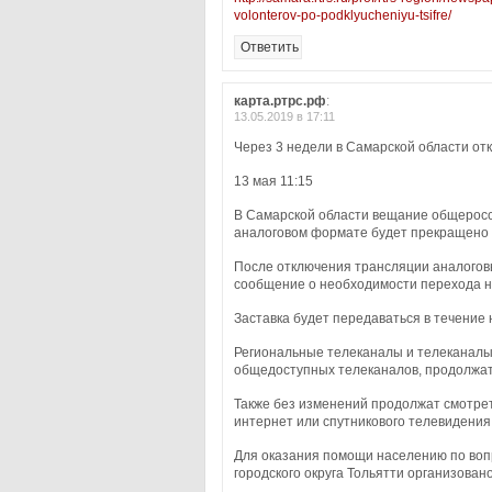
volonterov-po-podklyucheniyu-tsifre/
Ответить
карта.ртрс.рф
:
13.05.2019 в 17:11
Через 3 недели в Самарской области от
13 мая 11:15
В Самарской области вещание общеросс
аналоговом формате будет прекращено 
После отключения трансляции аналогов
сообщение о необходимости перехода н
Заставка будет передаваться в течение 
Региональные телеканалы и телеканалы
общедоступных телеканалов, продолжат
Также без изменений продолжат смотрет
интернет или спутникового телевидения
Для оказания помощи населению по воп
городского округа Тольятти организован