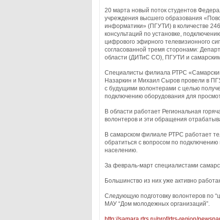
20 марта новый поток студентов Федера
учреждения высшего образования «Пово
информатики» (ПГУТИ) в количестве 24
консультаций по установке, подключени
цифрового эфирного телевизионного си
согласованной тремя сторонами: Депар
области (ДИТиС СО), ПГУТИ и самарски
Специалисты филиала РТРС «Самарский
Назаркин и Михаил Сыров провели в ПГ
с будущими волонтерами с целью получ
подключению оборудования для просмот
В области работает Региональная горяч
волонтеров и эти обращения отрабаты
В самарском филиале РТРС работает те
обратиться с вопросом по подключению 
населению.
За февраль-март специалистами самарс
Большинство из них уже активно работа
Следующую подготовку волонтеров по “ц
МАУ “Дом молодежных организаций”.
http://samara.rtrs.ru/prof/rtrs-region/new