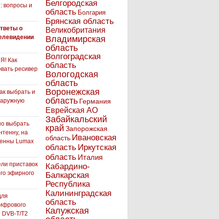
Белгородская
: вопросы и
область
Болгария
Брянская область
тветы о
Великобритания
елевидении
Владимирская
область
Волгоградская
! Как
область
вать ресивер
Вологодская
область
Воронежская
как выбрать и
область
наружную
Германия
Еврейская АО
Забайкальский
но выбрать
край
Запорожская
нтенну, на
Ивановская
область
тенны Lumax
Иркутская
область
область
Италия
ли приставок
Кабардино-
го эфирного
Балкарская
я
Республика
Калининградская
для
область
ифрового
Калужская
 DVB-T/T2