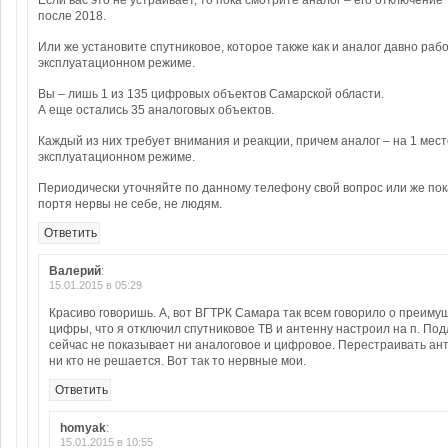
Если вас это не устраивает, то пока смотрите аналог – его отключение
после 2018.
Или же установите спутниковое, которое также как и аналог давно раб
эксплуатационном режиме.
Вы – лишь 1 из 135 цифровых объектов Самарской области.
А еще остались 35 аналоговых объектов.
Каждый из них требует внимания и реакции, причем аналог – на 1 месте
эксплуатационном режиме.
Периодически уточняйте по данному телефону свой вопрос или же пока
портя нервы не себе, не людям.
Ответить
Валерий
:
15.01.2015 в 05:29
Красиво говоришь. А, вот ВГТРК Самара так всем говорило о преиму
цифры, что я отключил спутниковое ТВ и антенну настроил на п. Под
сейчас не показывает ни аналоговое и цифровое. Перестраивать ан
ни кто не решается. Вот так то нервные мои.
Ответить
homyak
:
15.01.2015 в 10:55