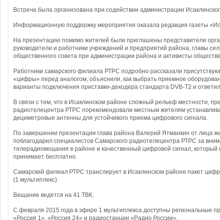
Встреча была организована при содействии администрации Исаклинског
Информационную поддержку мероприятия оказала редакция газеты «Ис
На презентацию помимо жителей были приглашены представители орга
руководители и работники учреждений и предприятий района, главы сел
общественного совета при администрации района и активисты обществ
Работники самарского филиала РТРС подробно рассказали присутству
«цифры» перед аналогом, объяснили, как выбрать приемное оборудова
варианты подключения приставки-декодера стандарта DVB-T2 и ответил
В связи с тем, что в Исаклинском районе сложный рельеф местности, пр
радиотелецентра РТРС порекомендовали местным жителям устанавлив
дециметровые антенны для устойчивого приема цифрового сигнала.
По завершении презентации глава района Валерий Ятманкин от лица ж
поблагодарил специалистов Самарского радиотелецентра РТРС за вним
телерадиовещания в районе и качественный цифровой сигнал, который
принимает бесплатно.
Самарский филиал РТРС транслирует в Исаклинском районе пакет циф
(1 мультиплекс).
Вещание ведется на 41 ТВК.
С февраля 2015 года в эфире 1 мультиплекса доступны региональные п
«Россия 1», «Россия 24» и радиостанции «Радио России».