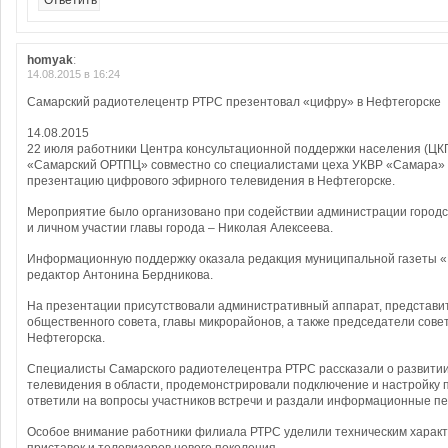
Ответить
homyak
:
14.08.2015 в 16:24
Самарский радиотелецентр РТРС презентовал «цифру» в Нефтегорске
14.08.2015
22 июля работники Центра консультационной поддержки населения (Ц
«Самарский ОРТПЦ» совместно со специалистами цеха УКВР «Самара»
презентацию цифрового эфирного телевидения в Нефтегорске.
Мероприятие было организовано при содействии администрации городс
и личном участии главы города – Николая Алексеева.
Информационную поддержку оказала редакция муниципальной газеты «Г
редактор Антонина Бердникова.
На презентации присутствовали административный аппарат, представит
общественного совета, главы микрорайонов, а также председатели сове
Нефтегорска.
Специалисты Самарского радиотелецентра РТРС рассказали о развити
телевидения в области, продемонстрировали подключение и настройку 
ответили на вопросы участников встречи и раздали информационные п
Особое внимание работники филиала РТРС уделили техническим харак