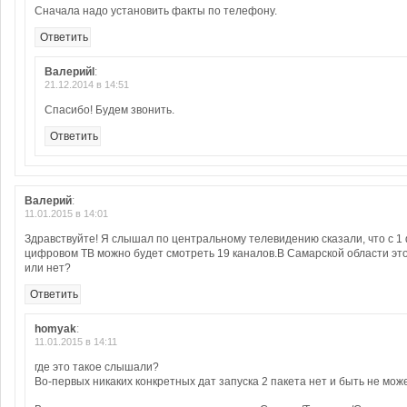
Сначала надо установить факты по телефону.
Ответить
Валерийl
:
21.12.2014 в 14:51
Спасибо! Будем звонить.
Ответить
Валерий
:
11.01.2015 в 14:01
Здравствуйте! Я слышал по центральному телевидению сказали, что с 1 
цифровом ТВ можно будет смотреть 19 каналов.В Самарской области это
или нет?
Ответить
homyak
:
11.01.2015 в 14:11
где это такое слышали?
Во-первых никаких конкретных дат запуска 2 пакета нет и быть не може