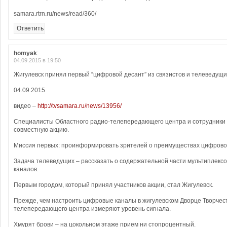
samara.rtrn.ru/news/read/360/
Ответить
homyak
:
04.09.2015 в 19:50
Жигулевск принял первый “цифровой десант” из связистов и телеведущи
04.09.2015
видео –
http://tvsamara.ru/news/13956/
Специалисты Областного радио-телепередающего центра и сотрудники
совместную акцию.
Миссия первых: проинформировать зрителей о преимуществах цифрово
Задача телеведущих – рассказать о содержательной части мультиплекс
каналов.
Первым городом, который принял участников акции, стал Жигулевск.
Прежде, чем настроить цифровые каналы в жигулевском Дворце Творчес
телепередающего центра измеряют уровень сигнала.
Хмурят брови – на цокольном этаже прием ни стопроцентный.