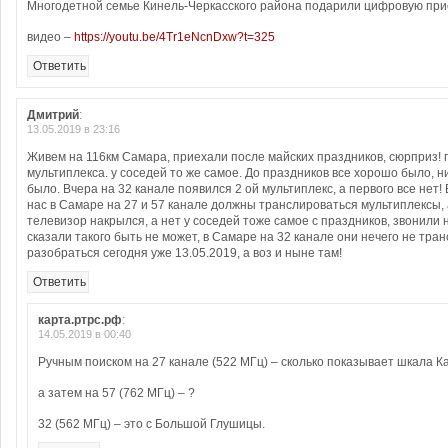
Многодетной семье Кинель-Черкасского района подарили цифровую прис
видео –
https://youtu.be/4Tr1eNcnDxw?t=325
Ответить
Дмитрий
:
13.05.2019 в 23:16
Живем на 116км Самара, приехали после майских праздников, сюрприз! 
мультиплекса. у соседей то же самое. До праздников все хорошо было, ни
было. Вчера на 32 канале появился 2 ой мультиплекс, а первого все нет!
нас в Самаре на 27 и 57 канале должны транслироваться мультиплексы, а
телевизор накрылся, а нет у соседей тоже самое с праздников, звонили 
сказали такого быть не может, в Самаре на 32 канале они нечего не тра
разобраться сегодня уже 13.05.2019, а воз и ныне там!
Ответить
карта.ртрс.рф
:
14.05.2019 в 00:40
Ручным поиском на 27 канале (522 МГц) – сколько показывает шкала К
а затем на 57 (762 МГц) – ?
32 (562 МГц) – это с Большой Глушицы.