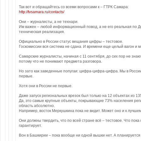
Так вот и обращайтесь со всеми вопросами к – ГТРК Самара:
http://tvsamara.ru/contacts/
Они – журналисты, а не технари.
Им важен – любой информационный повод, а не его реальная по 
техническая реализация.
Официально в России статус вещания цифры – тестовое.
Госкомиссии вся система не сдана. И времени еще целый вагон и 
Самарские журналисты, начиная с 11 сентября, до сих пор не знают
потому что не понимают предмета разговора.
Но зато как заведенные попугаи: цифра-цифра-цифра. Мы в Росси
первые.
Хотя они в России не первые.
Даже запуск региональных врезок был только на 12 объектах из 13
Да, это самые крупные объекты, покрывающие 73% населения реги
область абсолютно.
Например, восток Меркушкина пока не видит. Может оно и к лучшем
Они должны твердить, что по всей стране всё – тестовое. Что пока 
гарантирует.
Вон в Башкирии – пока вообще ни одной вышки нет. А планируется