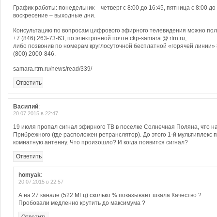
График работы: понедельник – четверг с 8:00 до 16:45, пятница с 8:00 до
воскресение – выходные дни.
Консультацию по вопросам цифрового эфирного телевидения можно пол
+7 (846) 263-73-63, по электронной почте ckp-samara @ rtrn.ru,
либо позвонив по номерам круглосуточной бесплатной «горячей линии» 8
(800) 2000-846.
samara.rtrn.ru/news/read/339/
Ответить
Василий
:
20.07.2015 в 22:47
19 июля пропал сигнал эфирного ТВ в поселке Солнечная Поляна, что н
Прибрежного (где расположен ретранслятор). До этого 1-й мультиплекс 
комнатную антенну. Что произошло? И когда появится сигнал?
Ответить
homyak
:
20.07.2015 в 22:57
А на 27 канале (522 МГц) сколько % показывает шкала Качество ?
Пробовали медленно крутить до максимума ?