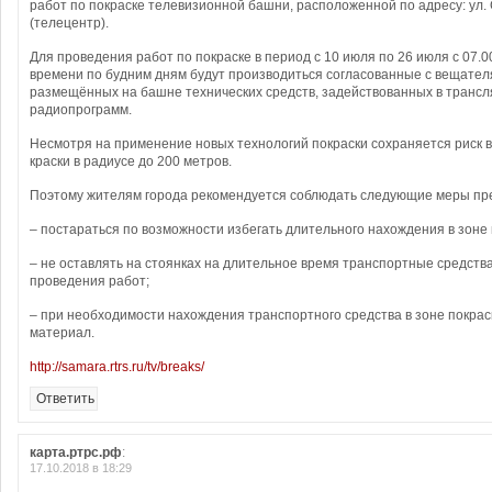
работ по покраске телевизионной башни, расположенной по адресу: ул.
(телецентр).
Для проведения работ по покраске в период с 10 июля по 26 июля с 07.00
времени по будним дням будут производиться согласованные с вещател
размещённых на башне технических средств, задействованных в трансл
радиопрограмм.
Несмотря на применение новых технологий покраски сохраняется риск 
краски в радиусе до 200 метров.
Поэтому жителям города рекомендуется соблюдать следующие меры пр
– постараться по возможности избегать длительного нахождения в зоне 
– не оставлять на стоянках на длительное время транспортные средства
проведения работ;
– при необходимости нахождения транспортного средства в зоне покрас
материал.
http://samara.rtrs.ru/tv/breaks/
Ответить
карта.ртрс.рф
:
17.10.2018 в 18:29