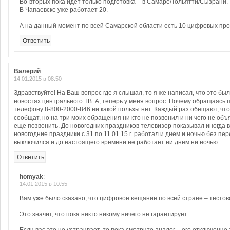
Во-вторых пока идет только подготовка – в Самаре/Тольятти/Сызрани.
В Чапаевске уже работает 20.
А на данный момент по всей Самарской области есть 10 цифровых про
Ответить
Валерий
:
14.01.2015 в 08:50
Здравствуйте! На Ваш вопрос где я слышал, то я же написал, что это бы
новостях центрального ТВ. А, теперь у меня вопрос: Почему обращаясь 
телефону 8-800-2000-846 ни какой пользы нет. Каждый раз обещают, что
сообщат, но на три моих обращения ни кто не позвонил и ни чего не объ
еще позвонить. До новогодних праздников телевизор показывал иногда в
новогодние праздники с 31 по 11.01.15 г. работал и днем и ночью без пере
выключился и до настоящего времени не работает ни днем ни ночью.
Ответить
homyak
:
14.01.2015 в 10:55
Вам уже было сказано, что цифровое вещание по всей стране – тестов
Это значит, что пока никто никому ничего не гарантирует.