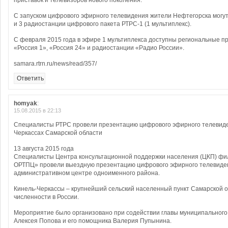
приставок и телевизоров нового поколения.
С запуском цифрового эфирного телевидения жители Нефтегорска могут
и 3 радиостанции цифрового пакета РТРС-1 (1 мультиплекс).
С февраля 2015 года в эфире 1 мультиплекса доступны региональные п
«Россия 1», «Россия 24» и радиостанции «Радио России».
samara.rtrn.ru/news/read/357/
Ответить
homyak
:
15.08.2015 в 22:13
Специалисты РТРС провели презентацию цифрового эфирного телевиде
Черкассах Самарской области
13 августа 2015 года
Cпециалисты Центра консультационной поддержки населения (ЦКП) ф
ОРТПЦ» провели выездную презентацию цифрового эфирного телевиден
административном центре одноименного района.
Кинель-Черкассы – крупнейший сельский населенный пункт Самарской об
численности в России.
Мероприятие было организовано при содействии главы муниципального
Алексея Попова и его помощника Валерия Пупынина.