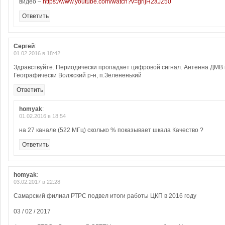
видео –
https://www.youtube.com/watch?v=grijH2aJZ50
Ответить
Сергей
:
01.02.2016 в 18:42
Здравствуйте. Периодически пропадает цифровой сигнал. Антенна ДМВ
Географически Волжский р-н, п.Зелененький
Ответить
homyak
:
01.02.2016 в 18:54
на 27 канале (522 МГц) сколько % показывает шкала Качество ?
Ответить
homyak
:
03.02.2017 в 22:28
Самарский филиал РТРС подвел итоги работы ЦКП в 2016 году
03 / 02 / 2017