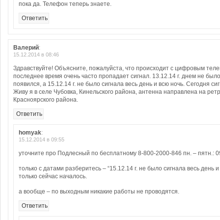
пока да. Телефон теперь знаете.
Ответить
Валерий
:
15.12.2014 в 08:46
Здравствуйте! Объясните, пожалуйста, что происходит с цифровым тел
последнее время очень часто пропадает сигнал. 13.12.14 г. днем не был
появился, а 15.12.14 г. не было сигнала весь день и всю ночь. Сегодня си
Живу я в селе Чубовка, Кинельского района, антенна направлена на рет
Красноярского района.
Ответить
homyak
:
15.12.2014 в 09:55
уточните про Подлесный по бесплатному 8-800-2000-846 пн. – пятн.: 09
только с датами разберитесь – “15.12.14 г. не было сигнала весь день и
только сейчас началось.
а вообще – по выходным никакие работы не проводятся.
Ответить