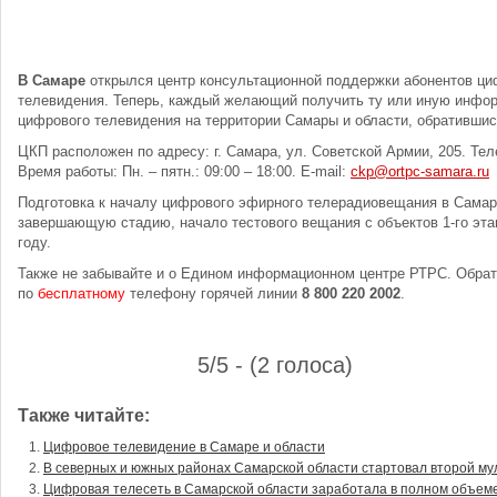
В Самаре
открылся центр консультационной поддержки абонентов ци
телевидения. Теперь, каждый желающий получить ту или иную инфо
цифрового телевидения на территории Самары и области, обративши
ЦКП расположен по адресу: г. Самара, ул. Советской Армии, 205. Теле
Время работы: Пн. – пятн.: 09:00 – 18:00. E-mail:
ckp@ortpc-samara.ru
Подготовка к началу цифрового эфирного телерадиовещания в Самарс
завершающую стадию, начало тестового вещания с объектов 1-го эта
году.
Также не забывайте и о Едином информационном центре РТРС. Обрат
по
бесплатному
телефону горячей линии
8 800 220 2002
.
5/5 - (2 голоса)
Также читайте:
Цифровое телевидение в Самаре и области
В северных и южных районах Самарской области стартовал второй му
Цифровая телесеть в Самарской области заработала в полном объем