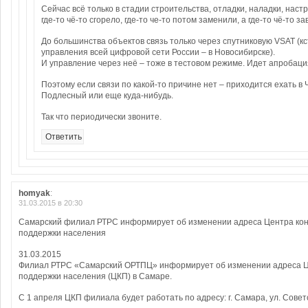
Сейчас всё только в стадии строительства, отладки, наладки, наст
где-то чё-то сгорело, где-то че-то потом заменили, а где-то чё-то за
До большинства объектов связь только через спутниковую VSAT (кс
управления всей цифровой сети России – в Новосибирске).
И управление через неё – тоже в тестовом режиме. Идет апробаци
Поэтому если связи по какой-то причине нет – приходится ехать в 
Подлесный или еще куда-нибудь.
Так что периодически звоните.
Ответить
homyak
:
31.03.2015 в 20:30
Самарский филиал РТРС информирует об изменении адреса Центра ко
поддержки населения
31.03.2015
Филиал РТРС «Самарский ОРТПЦ» информирует об изменении адреса Ц
поддержки населения (ЦКП) в Самаре.
С 1 апреля ЦКП филиала будет работать по адресу: г. Самара, ул. Совет