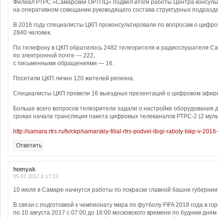
Филиал РТРС «Самарский ОРТПЦ» подвел итоги работы Центра консуль
на оперативном совещании руководящего состава структурных подразд
В 2016 году специалисты ЦКП проконсультировали по вопросам о цифр
2840 человек.
По телефону в ЦКП обратилось 2482 телезрителя и радиослушателя Са
по электронной почте — 222,
с письменными обращениями — 16.
Посетили ЦКП лично 120 жителей региона.
Специалисты ЦКП провели 16 выездных презентаций о цифровом эфир
Больше всего вопросов телезрители задали о настройке оборудования
сроках начала трансляции пакета цифровых телеканалов РТРС-2 (2 муль
http://samara.rtrs.ru/tv/ckp/samarskiy-filial-rtrs-podvel-itogi-raboty-tskp-v-201
Ответить
homyak
:
05.07.2017 в 17:22
10 июля в Самаре начнутся работы по покраске главной башни губернии
В связи с подготовкой к чемпионату мира по футболу FIFA 2018 года в г
по 10 августа 2017 с 07:00 до 16:00 московского времени по будним дня