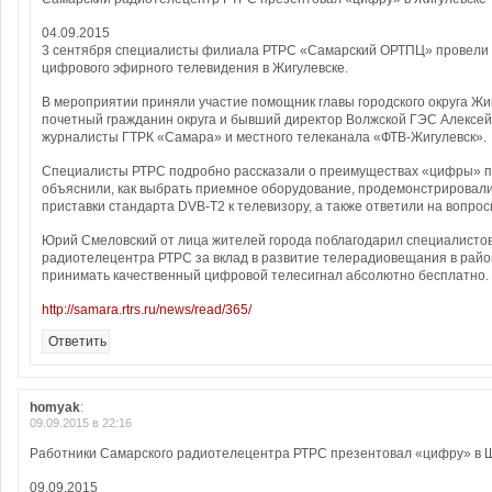
04.09.2015
3 сентября специалисты филиала РТРС «Самарский ОРТПЦ» провели
цифрового эфирного телевидения в Жигулевске.
В мероприятии приняли участие помощник главы городского округа Жи
почетный гражданин округа и бывший директор Волжской ГЭС Алексей
журналисты ГТРК «Самара» и местного телеканала «ФТВ-Жигулевск».
Специалисты РТРС подробно рассказали о преимуществах «цифры» п
объяснили, как выбрать приемное оборудование, продемонстрировал
приставки стандарта DVB-T2 к телевизору, а также ответили на вопро
Юрий Смеловский от лица жителей города поблагодарил специалисто
радиотелецентра РТРС за вклад в развитие телерадиовещания в райо
принимать качественный цифровой телесигнал абсолютно бесплатно.
http://samara.rtrs.ru/news/read/365/
Ответить
homyak
:
09.09.2015 в 22:16
Работники Самарского радиотелецентра РТРС презентовал «цифру» в 
09.09.2015