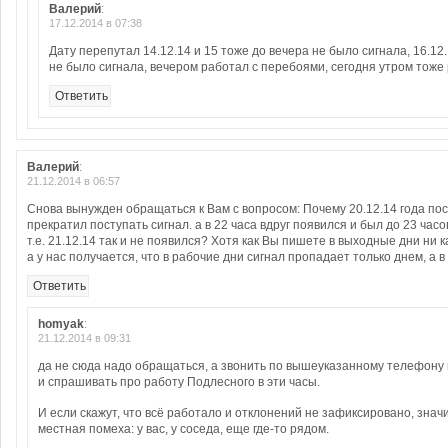
Валерий
:
17.12.2014 в 07:38
Дату перепутал 14.12.14 и 15 тоже до вечера не было сигнала, 16.12.
не было сигнала, вечером работал с перебоями, сегодня утром тоже
Ответить
Валерий
:
21.12.2014 в 06:57
Снова вынужден обращаться к Вам с вопросом: Почему 20.12.14 года пос
прекратил поступать сигнал. а в 22 часа вдруг появился и был до 23 часо
т.е. 21.12.14 так и не появился? Хотя как Вы пишете в выходные дни ни 
а у нас получается, что в рабочие дни сигнал пропадает только днем, а 
Ответить
homyak
:
21.12.2014 в 09:31
да не сюда надо обращаться, а звонить по вышеуказанному телефону 
и спрашивать про работу Подлесного в эти часы.
И если скажут, что всё работало и отклонений не зафиксировано, знач
местная помеха: у вас, у соседа, еще где-то рядом.