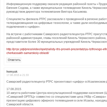
Информационную поддержку оказали редакция районной газеты «Трудов
Евгения Седова, а также муниципальное телевидение Кинель-Черкасско
руководством директора телекомпании Виктора Касымова.
Специалисты филиала РТРС рассказали о проведенной в регионе работ
телерадиовещания на цифровые технологии, а также дали необходимые
подключения к «цифре».
На встрече с работниками Самарского радиотелецентра РТРС присутст
районной администрации, главы поселений Кинель-Черкасского района,
представители более 30 муниципальных учреждений Кинель-Черкасског
http://ртрс.рф/press/video/spetzialisty-rtrs-proveli-prezentatziyu-tzifrovogo-ef
cherkassakh-samarskoiy-oblasti/
Ответить
homyak
:
17.08.2015 в 21:33
Самарский радиотелецентр РТРС презентовал «цифру» в Исаклинском 
17.08.2015
10 августа работники Центра консультационной поддержки населения 
«Самарский ОРТПЦ» совместно со специалистами цеха УКВр «Самара»
презентацию цифрового эфирного телевещания в селе Исаклы, находящ
Самарской области.