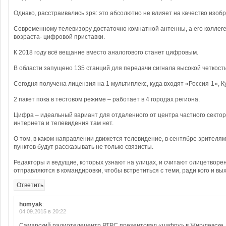
Однако, расстраивались зря: это абсолютно не влияет на качество изоб
Современному телевизору достаточно комнатной антенны, а его коллег
возраста- цифровой приставки.
К 2018 году всё вещание вместо аналогового станет цифровым.
В области запущено 135 станций для передачи сигнала высокой четкости
Сегодня получена лицензия на 1 мультиплекс, куда входят «Россия-1», К
2 пакет пока в тестовом режиме – работает в 4 городах региона.
Цифра – идеальный вариант для отдаленного от центра частного секто
интернета и телевидения там нет.
О том, в каком направлении движется телевидение, в сентябре зрителя
пунктов будут рассказывать не только связисты.
Редакторы и ведущие, которых узнают на улицах, и считают олицетворе
отправляются в командировки, чтобы встретиться с теми, ради кого и вы
Ответить
homyak
:
04.09.2015 в 20:22
Самарский радиотелецентр РТРС презентовал «цифру» в Жигулевске