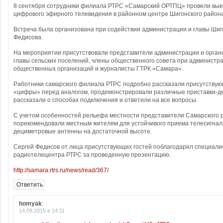
8 сентября сотрудники филиала РТРС «Самарский ОРТПЦ» провели вы
цифрового эфирного телевидения в районном центре Шигонского района
Встреча была организована при содействии администрации и главы Шиг
Федисова.
На мероприятии присутствовали представители администрации и органо
главы сельских поселений, члены общественного совета при администр
общественных организаций и журналисты ГТРК «Самара».
Работники самарского филиала РТРС подробно рассказали присутству
«цифры» перед аналогом, продемонстрировали различные приставки-д
рассказали о способах подключения и ответили на все вопросы.
С учетом особенностей рельефа местности представители Самарского
порекомендовали местным жителям для устойчивого приема телесигнал
дециметровые антенны на достаточной высоте.
Сергей Федисов от лица присутствующих гостей поблагодарил специали
радиотелецентра РТРС за проведенную презентацию.
http://samara.rtrs.ru/news/read/367/
Ответить
homyak
:
14.09.2015 в 14:11