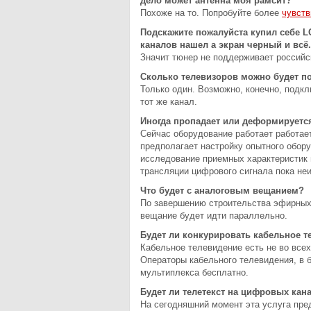
дело может антенна моя рамсит?
Похоже на то. Попробуйте более
чувств
Подскажите пожалуйста купил себе 
каналов нашел а экран черный и всё
Значит тюнер не поддерживает россий
Сколько телевизоров можно будет п
Только один. Возможно, конечно, подкл
тот же канал.
Иногда пропадает или деформируется
Сейчас оборудование работает работает
предполагает настройку опытного обор
исследование приемных характеристик 
трансляции цифрового сигнала пока не
Что будет с аналоговым вещанием?
По завершению строительства эфирных 
вещание будет идти параллельно.
Будет ли конкурировать кабельное
Кабельное телевидение есть не во всех
Операторы кабельного телевидения, в 
мультиплекса бесплатно.
Будет ли телетекст на цифровых кан
На сегодняшний момент эта услуга пре