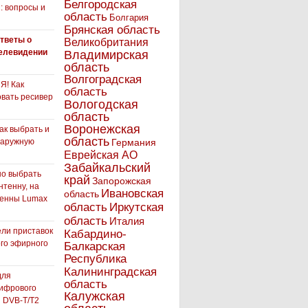
Белгородская
: вопросы и
область
Болгария
Брянская область
тветы о
Великобритания
елевидении
Владимирская
область
Волгоградская
! Как
область
вать ресивер
Вологодская
область
Воронежская
как выбрать и
область
наружную
Германия
Еврейская АО
Забайкальский
но выбрать
край
Запорожская
нтенну, на
Ивановская
область
тенны Lumax
Иркутская
область
область
Италия
ли приставок
Кабардино-
го эфирного
Балкарская
я
Республика
Калининградская
для
область
ифрового
Калужская
 DVB-T/T2