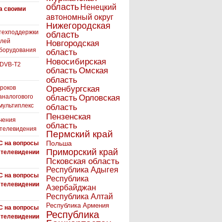
область
Ненецкий
а своими
автономный округ
Нижегородская
техподдержки
область
елей
Новгородская
борудования
область
Новосибирская
 DVB-T2
область
Омская
область
роков
Оренбургская
аналогового
область
Орловская
 мультиплекс
область
Пензенская
чения
область
 телевидения
Пермский край
Польша
С на вопросы
Приморский край
 телевидении
Псковская область
Республика Адыгея
С на вопросы
Республика
 телевидении
Азербайджан
Республика Алтай
Республика Армения
С на вопросы
Республика
 телевидении