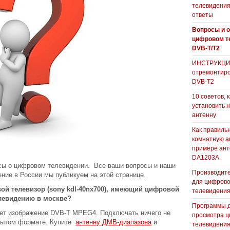
телевидения
ответы
Вопросы и о
цифровом т
DVB-T/T2
ИНСТРУКЦИЯ
отремонтиро
DVB-T2
10 советов, 
установить 
антенну
Как правиль
комнатную а
примере ан
DA1203А
осы о цифровом телевидении. Все ваши вопросы и наши
Производите
ние в России мы публикуем на этой странице.
для цифрово
вой телевизор (sony kdl-40nx700), имеющий цифровой
телевидени
левидению в москве?
Программы 
ает изображение DVB-T MPEG4. Подключать ничего не
просмотра ц
крытом формате. Купите
антенну ДМВ-диапазона
и
телевидения