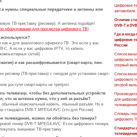
в.
Цифровое те
т.е нужны специальные передатчики и антенны или
автомобиле
Отличие ст
овую ТВ-приставку (ресивер). А антенна подойдёт
DVB-T и DVB
ро оборудование для просмотра цифрового ТВ
)
Где и когда
 используется?
цифровое т
 как и для аналогового эфирного ТВ. Это если у вас
России
B-C. А если у вас цифровое IPTV, то кабель
 компьютерных сетей)
Список кана
цифрового т
жатие) и как расшифровывается (смарт-карта, пин-
(первый мул
н ресивер (ТВ-приставка) с гнездом для установки смарт-
Список кана
цифрового т
ном доступе смарт-карты не требуют.
(второй муль
ть телевизор, чтобы без дополнительных устройств
Производите
 что за антенна нужна, что у неё за разъём?
для цифрово
, обычный коаксиальный кабель, обычный разъём. Но в
телевидени
ер стандарта DVB-T MPEG4 AVC (это для России).
Словарь тер
е телевидение, можно ли обойтись без тюнера?
цифрового Т
ифровой тюнер DVB-T MPEG4 AVC. Если цифрового тюнера
Стандарты 
 покупать внешнюю ТВ-приставку.
телевидени