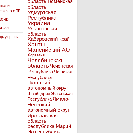
Тюменская
область
ещания
область
Эфирного ТВ
Удмуртская
Республика
910HD
Украина
Ульяновская
VB-S2
область
ь у профи....
Хабаровский край
Ханты-
Мансийский АО
Хорватия
Челябинская
область
Чеченская
Республика
Чешская
Республика
Чукотский
автономный округ
Эстонская
Швейцария
Ямало-
Республика
Ненецкий
автономный округ
Ярославская
область
республика Марий
Эл
республика