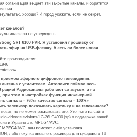
ая организация вещает эти закрытые каналы, и обратится
ючения.
езультатах, хорошо? И город укажите, если не секрет,
кет каналов?
мультиплексов не утверждены.
trong SRT 8100 PVR. Я установил прошивку от
вать эфир на USB-флешку. А есть ли более новая
йте производителя:
=1946
ntation»
с приемом эфирного цифрового телевидения.
я антенна с усилителем. Автопоиск поймал весь
3 радио/ Радиоканалы работают со звуком, а на
и, при этом в настройках функция инженерной
нь сигнала – 76%» качество сигнала – 100%»
ить телевизор показывать картинку и на телеканалах?
ловит, но не может распаковать его. Уточните на сайте
audio-video/televisions/LG-26LG4000.jsp) о поддержке вашей
ссии и Украине это MPEG4/AVC.
T MPEG4/AVC, вам поможет либо установка
N, либо покупка внешнего ресивера для цифрового ТВ