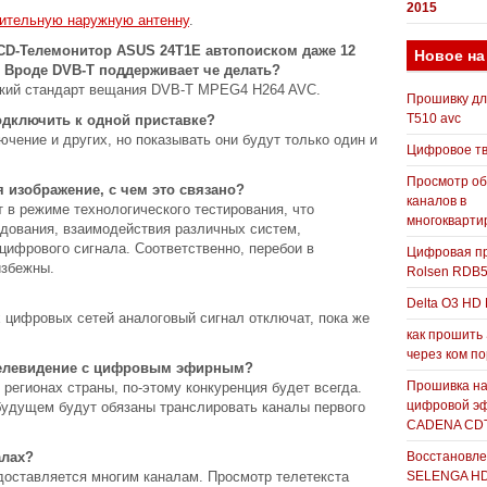
2015
ительную наружную антенну
.
LCD-Телемонитор ASUS 24T1E автопоиском даже 12
Новое на
. Вроде DVB-Т поддерживает че делать?
ский стандарт вещания DVB-T MPEG4 H264 AVC.
Прошивку д
T510 avc
одключить к одной приставке?
ючение и других, но показывать они будут только один и
Цифровое т
Просмотр о
 изображение, с чем это связано?
каналов в
 в режиме технологического тестирования, что
многокварти
удования, взаимодействия различных систем,
цифрового сигнала. Соответственно, перебои в
Цифровая пр
избежны.
Rolsen RDB
Delta O3 HD 
цифровых сетей аналоговый сигнал отключат, пока же
как прошить
через ком п
 телевидение с цифровым эфирным?
Прошивка н
 регионах страны, по-этому конкуренция будет всегда.
цифровой э
будущем будут обязаны транслировать каналы первого
CADENA CDT
алах?
Восстановле
доставляется многим каналам. Просмотр телетекста
SELENGA H