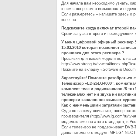
Для начала вам необходимо узнать, как
к ним с вопросом о возможности подкл
Если разберётесь – напишите здесь о р
конечно.
Подскажите когда включат второй па
Сроки запуска второго и последующих 
У меня цифровой эфирный ресивер S
15.03.2010 которая позволяет записы
прошивка для этого ресивера ?
Прошивки для вашей модели есть на са
http://www.strong.tv/tvweb4/index.php?id
Нажмите на вкладку «Software & Docume
Здраствуйте! Помогите разобраться 
Телевихзор «LD-26LG4000″, комнатна
комплект теле и радиоканалов /8 тв+
телеканалах нет ни звука ни картинк
проверки каналов показывает «урове
Как с наименьшими затратами застав
Судя по вашему описанию, тюнер поток 
производителя (http://www.lg.com/ru/tv-
моделью именно этого стандарта, в Ро
Если телевизор не поддерживает DVB-
дополнительного модуля MPEG4 NEOTIO