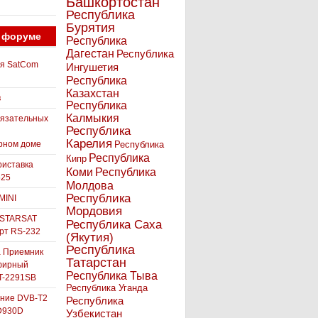
Башкортостан
Республика
Бурятия
 форуме
Республика
Дагестан
Республика
ля SatCom
Ингушетия
Республика
Казахстан
в
Республика
Калмыкия
бязательных
Республика
Карелия
рном доме
Республика
Республика
Кипр
иставка
Коми
Республика
525
Молдова
Республика
MINI
Мордовия
 STARSAT
Республика Саха
орт RS-232
(Якутия)
Республика
а Приемник
Татарстан
фирный
Республика Тыва
-2291SB
Республика Уганда
ние DVB-T2
Республика
D930D
Узбекистан