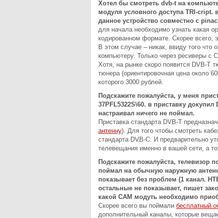
Хотел бы смотреть dvb-t на компьют
модуля условного доступа TRI-cript
данное устройство совместно с pinacl
для начала необходимо узнать какая ор
кодированном формате. Скорее всего, эт
В этом случае – никак, ввиду того что
компьютеру. Только через ресиверы с C
Хотя, на рынке скоро появится DVB-T 
тюнера (ориентировочная цена около 60
которого 3000 рублей.
Подскажите пожалуйста, у меня прист
37PFL5322S\60. в приставку докупил 
настраивал ничего не поймал.
Приставка стандарта DVB-T предназнач
антенну
). Для того чтобы смотреть ка
стандарта DVB-C. И предварительно ут
телевещания именно в вашей сети, а т
Подскажите пожалуйста, телевизор 
поймал на обычную наружную антенн
показывает без проблем (1 канал. НТВ
остальные не показывает, пишет зак
какой САМ модуть необходимо приоб
Скорее всего вы поймали
бесплатный о
дополнительный каналы, которые веща