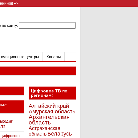
ников! -->
 по сайту:
нсляционные центры
Каналы
а
Цифровое ТВ по
регионам:
ные
Алтайский край
Амурская область
Архангельская
находит
область
-T2
Астраханская
Беларусь
область
 цифрового