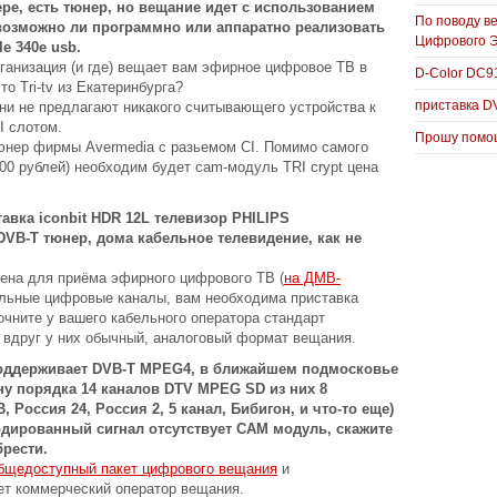
ере, есть тюнер, но вещание идет с использованием
По поводу в
. возможно ли программно или аппаратно реализовать
Цифрового 
e 340e usb.
ганизация (и где) вещает вам эфирное цифровое ТВ в
D-Color DC
о Тri-tv из Екатеринбурга?
приставка D
 они не предлагают никакого считывающего устройства к
I слотом.
Прошу помощ
тюнер фирмы Avermedia с разьемом CI. Помимо самого
00 рублей) необходим будет саm-модуль TRI crypt цена
авка iconbit HDR 12L телевизор PHILIPS
DVB-T тюнер, дома кабельное телевидение, как не
ена для приёма эфирного цифрового ТВ (
на ДМВ-
бельные цифровые каналы, вам необходима приставка
очните у вашего кабельного оператора стандарт
о вдруг у них обычный, аналоговый формат вещания.
поддерживает DVB-T MPEG4, в ближайшем подмосковье
у порядка 14 каналов DTV MPEG SD из них 8
, Россия 24, Россия 2, 5 канал, Бибигон, и что-то еще)
одированный сигнал отсутствует САМ модуль, скажите
рести.
бщедоступный пакет цифрового вещания
и
ет коммерческий оператор вещания.