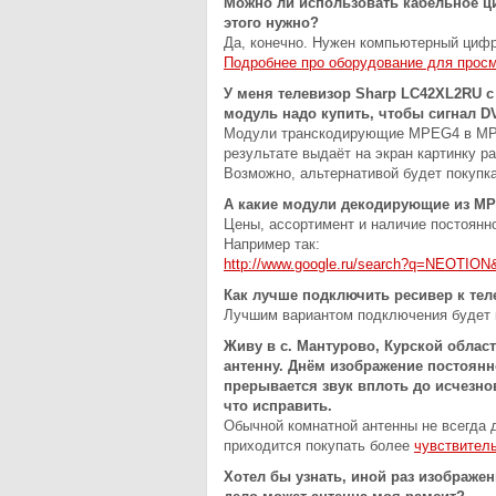
Можно ли использовать кабельное ци
этого нужно?
Да, конечно. Нужен компьютерный цифр
Подробнее про оборудование для прос
У меня телевизор Sharp LC42XL2RU с
модуль надо купить, чтобы сигнал DV
Модули транскодирующие MPEG4 в MPEG
результате выдаёт на экран картинку р
Возможно, альтернативой будет покупк
А какие модули декодирующие из MP
Цены, ассортимент и наличие постоянн
Например так:
http://www.google.ru/search?q=NEOTION&
Как лучше подключить ресивер к тел
Лучшим вариантом подключения будет 
Живу в с. Мантурово, Курской обла
антенну. Днём изображение постоянн
прерывается звук вплоть до исчезнов
что исправить.
Обычной комнатной антенны не всегда 
приходится покупать более
чувствител
Хотел бы узнать, иной раз изображен