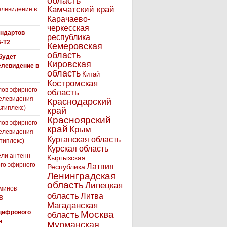
область
Камчатский край
левидение в
Карачаево-
черкесская
андартов
республика
-T2
Кемеровская
область
 будет
Кировская
елевидение в
область
Китай
Костромская
лов эфирного
область
елевидения
Краснодарский
ьтиплекс)
край
Красноярский
лов эфирного
край
Крым
елевидения
Курганская область
типлекс)
Курская область
ли антенн
Кыргызская
го эфирного
Латвия
Республика
я
Ленинградская
область
Липецкая
минов
область
Литва
В
Магаданская
цифрового
Москва
область
я
Мурманская