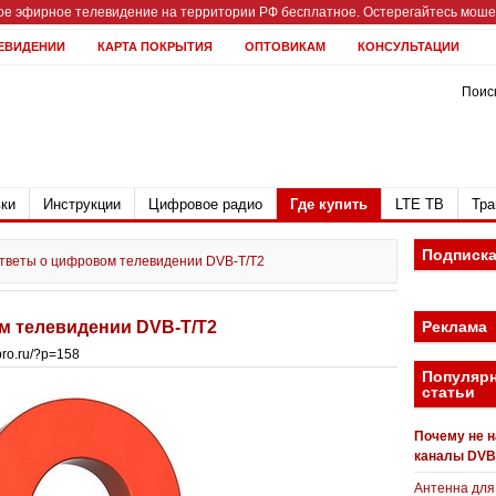
е эфирное телевидение на территории РФ бесплатное. Остерегайтесь мошен
ЕВИДЕНИИ
КАРТА ПОКРЫТИЯ
ОПТОВИКАМ
КОНСУЛЬТАЦИИ
Поиск
ки
Инструкции
Цифровое радио
Где купить
LTE ТВ
Тра
Подписк
тветы о цифровом телевидении DVB-T/T2
м телевидении DVB-T/T2
Реклама
bpro.ru/?p=158
Популяр
статьи
Почему не 
каналы DVB
Антенна для