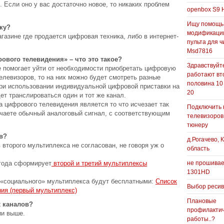
. Если оно у вас достаточно новое, то никаких проблем
openbox S9 
Ищу помощь
ку?
модификаци
азине где продается цифровая техника, либо в интернет-
пульта для ч
Msd7816
ового телевидения» – что это такое?
Здравствуйте
е помогает уйти от необходимости приобретать цифровую
работают вт
телевизоров, то на них можно будет смотреть разные
половина 10
при использовании индивидуальной цифровой приставки на
20
ет транслироваться один и тот же канал.
 цифрового телевидения является то что исчезает так
Подключить 
аете обычный аналоговый сигнал, с соответствующим
телевизоров
тюнеру
в?
д.Рогачево, 
второго мультиплекса не согласован, не говоря уж о
область
 года сформирует
второй и третий мультиплексы
не прошивае
1301HD
о «социального» мультиплекса будут бесплатными:
Список
Выбор реси
ия (первый мультиплекс)
Плановые
х каналов?
профилакти
ии выше.
работы..?