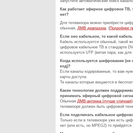
запустите автоматический поиск канало
Как работает эфирное цифровое ТВ, 
нет?
Для телевизора можно приобрести цифр
обычная,
ДМВ диапазона
. (
Подробнее п
Если оно кабельное, то какой кабель
Кабель используется обычный, такой же
цифровое кабельное ТВ в стандарте DV
используется UTP (витая пара, как для
Когда используется шифрование (не с
код)?
Если каналы кодированные, то вам нуже
карты доступа.
Те каналы которые вещаются в бесплат
Какие технологии должен поддержива
принимать эфирный цифровой сигнал,
Обычная
ДМВ-антенна (лучше уличная)
телевизоре должен быть цифровой тюн
Если подключать кабельное цифрово
Только если в телевизоре уже есть ц
нет (или есть, но MPEG2) то прийдётся