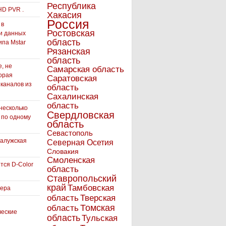
Республика
HD PVR .
Хакасия
Россия
 в
Ростовская
и данных
область
ипа Mstar
Рязанская
область
, не
Самарская область
орая
Саратовская
 каналов из
область
Сахалинская
область
несколько
Свердловская
 по одному
область
Севастополь
Калужская
Северная Осетия
Словакия
Смоленская
тся D-Color
область
Ставропольский
край
Тамбовская
вера
область
Тверская
Томская
область
ческие
область
Тульская