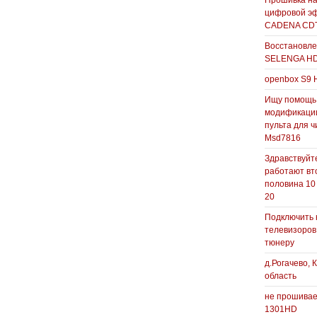
Прошивка н
цифровой э
CADENA CDT
Восстановле
SELENGA H
openbox S9 
Ищу помощь
модификаци
пульта для ч
Msd7816
Здравствуйте
работают вт
половина 10
20
Подключить 
телевизоров
тюнеру
д.Рогачево, 
область
не прошивае
1301HD