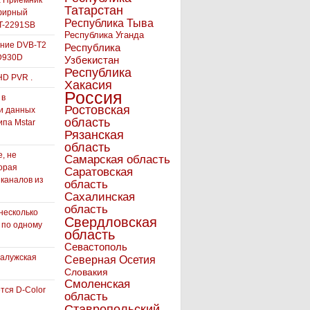
а Приемник
Татарстан
фирный
Республика Тыва
-2291SB
Республика Уганда
ние DVB-T2
Республика
D930D
Узбекистан
Республика
HD PVR .
Хакасия
Россия
 в
Ростовская
и данных
область
ипа Mstar
Рязанская
область
, не
Самарская область
орая
Саратовская
 каналов из
область
Сахалинская
область
несколько
Свердловская
 по одному
область
Севастополь
Калужская
Северная Осетия
Словакия
Смоленская
тся D-Color
область
Ставропольский