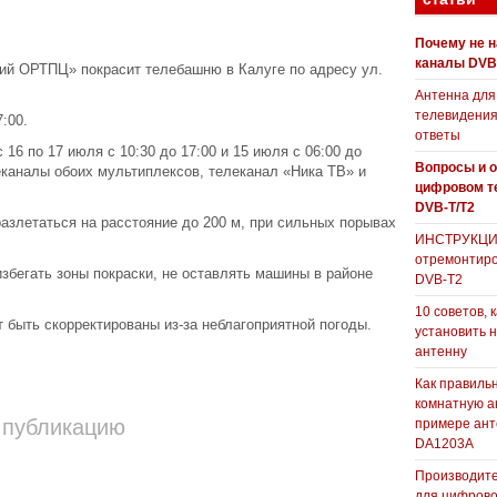
Почему не 
каналы DVB
ий ОРТПЦ» покрасит телебашню в Калуге по адресу ул.
Антенна для
телевидения
:00.
ответы
с 16 по 17 июля с 10:30 до 17:00 и 15 июля с 06:00 до
Вопросы и о
еканалы обоих мультиплексов, телеканал «Ника ТВ» и
цифровом т
DVB-T/T2
разлетаться на расстояние до 200 м, при сильных порывах
ИНСТРУКЦИЯ
отремонтиро
збегать зоны покраски, не оставлять машины в районе
DVB-T2
10 советов, 
 быть скорректированы из-за неблагоприятной погоды.
установить 
антенну
Как правиль
комнатную а
 публикацию
примере ан
DA1203А
Производите
для цифрово