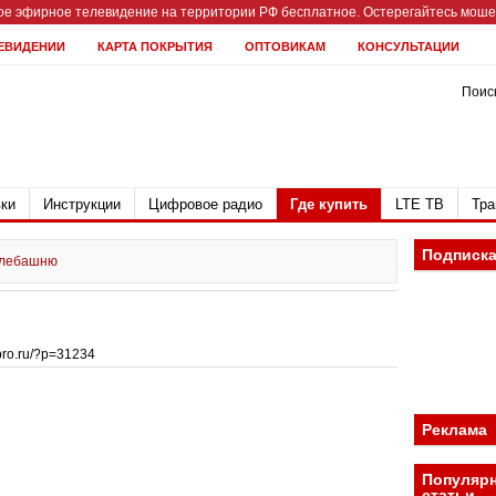
е эфирное телевидение на территории РФ бесплатное. Остерегайтесь мошен
ЕВИДЕНИИ
КАРТА ПОКРЫТИЯ
ОПТОВИКАМ
КОНСУЛЬТАЦИИ
Поиск
ки
Инструкции
Цифровое радио
Где купить
LTE ТВ
Тра
Подписк
телебашню
bpro.ru/?p=31234
Реклама
Популяр
статьи