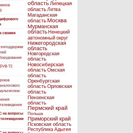
область
Липецкая
минов
область
Литва
В
Магаданская
цифрового
Москва
область
я
Мурманская
область
Ненецкий
а своими
автономный округ
Нижегородская
техподдержки
область
елей
Новгородская
борудования
область
Новосибирская
 DVB-T2
область
Омская
область
роков
Оренбургская
аналогового
область
Орловская
 мультиплекс
область
Пензенская
чения
область
 телевидения
Пермский край
Польша
С на вопросы
Приморский край
 телевидении
Псковская область
Республика Адыгея
С на вопросы