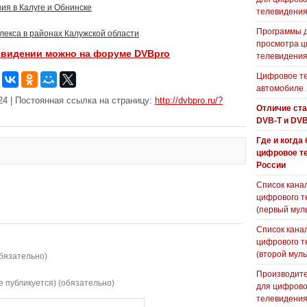
ия в Калуге и Обнинске
телевидени
Программы 
лекса в районах Калужской области
просмотра ц
евидении можно на форуме DVBpro
телевидения
Цифровое те
автомобиле
4 | Постоянная ссылка на страницу:
http://dvbpro.ru/?
Отличие ст
DVB-T и DVB
Где и когда
цифровое т
России
Список кана
цифрового т
(первый мул
Список кана
цифрового т
(второй муль
бязательно)
Производите
е публикуется) (обязательно)
для цифрово
телевидени