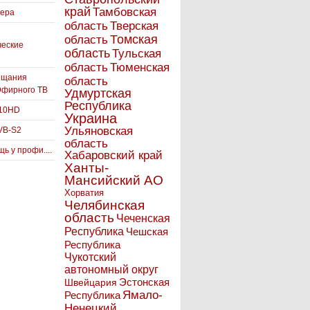
край
Тамбовская
вера
область
Тверская
Томская
область
ческие
область
Тульская
Тюменская
область
ещания
область
Эфирного ТВ
Удмуртская
Республика
910HD
Украина
Ульяновская
VB-S2
область
ь у профи....
Хабаровский край
Ханты-
Мансийский АО
Хорватия
Челябинская
область
Чеченская
Республика
Чешская
Республика
Чукотский
автономный округ
Эстонская
Швейцария
Ямало-
Республика
Ненецкий