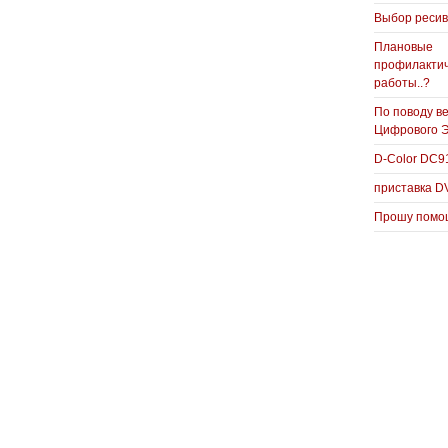
Выбор реси
Плановые
профилакти
работы..?
По поводу в
Цифрового 
D-Color DC
приставка D
Прошу помощ