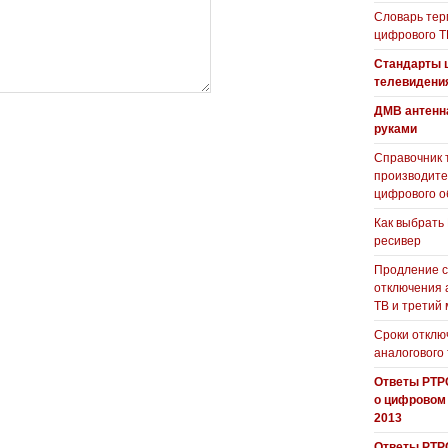
Словарь тер
цифрового Т
Стандарты 
телевидени
ДМВ антенн
руками
Справочник 
производит
цифрового о
Как выбрать
ресивер
Продление с
отключения 
ТВ и третий
Сроки отклю
аналогового
Ответы РТР
о цифровом
2013
Ответы РТР