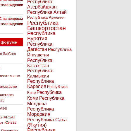
Республика
 телевидении
Азербайджан
Республика Алтай
Республика Армения
С на вопросы
Республика
 телевидении
Башкортостан
Республика
Бурятия
 форуме
Республика
Дагестан
Республика
ля SatCom
Ингушетия
Республика
Казахстан
в
Республика
Калмыкия
бязательных
Республика
Карелия
рном доме
Республика
Республика
Кипр
иставка
Коми
Республика
525
Молдова
Республика
MINI
Мордовия
 STARSAT
Республика Саха
орт RS-232
(Якутия)
Республика