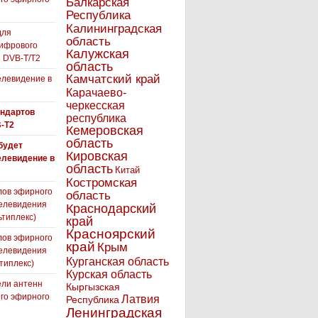
Балкарская
я
Республика
Калининградская
для
область
ифрового
Калужская
 DVB-T/T2
область
Камчатский край
левидение в
Карачаево-
черкесская
андартов
республика
-T2
Кемеровская
область
 будет
Кировская
елевидение в
область
Китай
Костромская
лов эфирного
область
елевидения
Краснодарский
ьтиплекс)
край
Красноярский
лов эфирного
край
Крым
елевидения
Курганская область
типлекс)
Курская область
ли антенн
Кыргызская
го эфирного
Латвия
Республика
я
Ленинградская