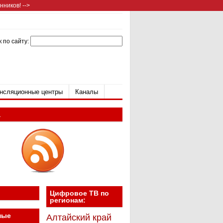
ников! -->
 по сайту:
нсляционные центры
Каналы
а
Цифровое ТВ по
регионам:
ные
Алтайский край