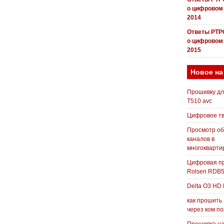
о цифровом
2014
Ответы РТР
о цифровом
2015
Новое на
Прошивку д
T510 avc
Цифровое т
Просмотр о
каналов в
многокварти
Цифровая пр
Rolsen RDB
Delta O3 HD 
как прошить
через ком п