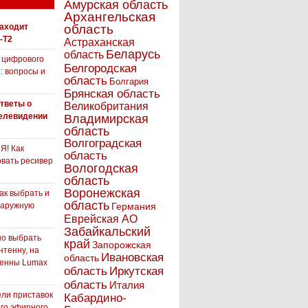
Амурская область
Архангельская
находит
область
-T2
Астраханская
Беларусь
область
 цифрового
Белгородская
: вопросы и
область
Болгария
Брянская область
тветы о
Великобритания
елевидении
Владимирская
область
Волгоградская
! Как
область
вать ресивер
Вологодская
область
Воронежская
как выбрать и
область
наружную
Германия
Еврейская АО
Забайкальский
но выбрать
край
Запорожская
нтенну, на
Ивановская
область
тенны Lumax
Иркутская
область
область
Италия
ли приставок
Кабардино-
го эфирного