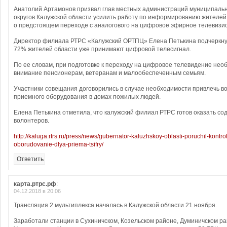
Анатолий Артамонов призвал глав местных администраций муниципальн
округов Калужской области усилить работу по информированию жителей
о предстоящем переходе с аналогового на цифровое эфирное телевизи
Директор филиала РТРС «Калужский ОРТПЦ» Елена Петькина подчеркнул
72% жителей области уже принимают цифровой телесигнал.
По ее словам, при подготовке к переходу на цифровое телевидение нео
внимание пенсионерам, ветеранам и малообеспеченным семьям.
Участники совещания договорились в случае необходимости привлечь в
приемного оборудования в домах пожилых людей.
Елена Петькина отметила, что калужский филиал РТРС готов оказать сод
волонтеров.
http://kaluga.rtrs.ru/press/news/gubernator-kaluzhskoy-oblasti-poruchil-kontro
oborudovanie-dlya-priema-tsifry/
Ответить
карта.ртрс.рф
:
04.12.2018 в 20:06
Трансляция 2 мультиплекса началась в Калужской области 21 ноября.
Заработали станции в Сухиничском, Козельском районе, Думиничском р