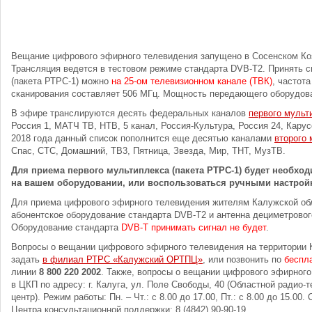
Вещание цифрового эфирного телевидения запущено в Сосенском Коз
Трансляция ведется в тестовом режиме стандарта DVB-T2. Принять с
(пакета РТРС-1) можно
на 25-ом телевизионном канале (ТВК)
, частот
сканирования составляет 506 МГц. Мощность передающего оборудова
В эфире транслируются десять федеральных каналов
первого мульт
Россия 1, МАТЧ ТВ, НТВ, 5 канал, Россия-Культура, Россия 24, Карус
2018 года данный список пополнится еще десятью каналами
второго 
Спас, СТС, Домашний, ТВ3, Пятница, Звезда, Мир, ТНТ, МузТВ.
Для приема первого мультиплекса (пакета РТРС-1) будет необход
на вашем оборудовании, или воспользоваться ручными настрой
Для приема цифрового эфирного телевидения жителям Калужской об
абонентское оборудование стандарта DVB-T2 и антенна дециметровог
Оборудование стандарта
DVB-T принимать сигнал не будет
.
Вопросы о вещании цифрового эфирного телевидения на территории 
задать
в филиал РТРС «Калужский ОРТПЦ»
, или позвонить по
беспл
линии
8 800 220 2002
. Также, вопросы о вещании цифрового эфирног
в ЦКП по адресу: г. Калуга, ул. Поле Свободы, 40 (Областной радио
центр). Режим работы: Пн. – Чт.: с 8.00 до 17.00, Пт.: с 8.00 до 15.00
Центра консультационной поддержки: 8 (4842) 90-90-19.