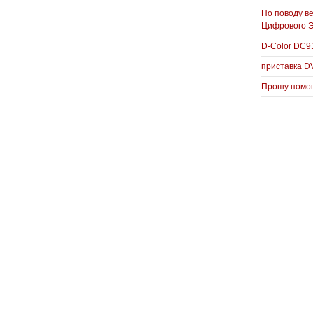
По поводу в
Цифрового 
D-Color DC
приставка D
Прошу помощ