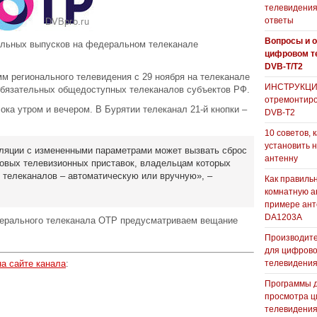
телевидения
ответы
Вопросы и о
альных выпусков на федеральном телеканале
цифровом т
DVB-T/T2
м регионального телевидения с 29 ноября на телеканале
ИНСТРУКЦИЯ
обязательных общедоступных телеканалов субъектов РФ.
отремонтиро
ка утром и вечером. В Бурятии телеканал 21-й кнопки –
DVB-T2
10 советов, 
установить 
сляции с измененными параметрами может вызвать сброс
антенну
овых телевизионных приставок, владельцам которых
у телеканалов – автоматическую или вручную», –
Как правиль
комнатную а
примере ан
DA1203А
ерального телеканала ОТР предусматриваем вещание
Производите
для цифрово
телевидени
на сайте канала
:
Программы 
просмотра ц
телевидения