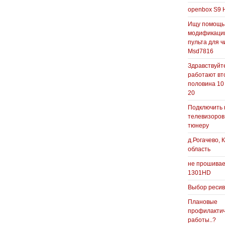
openbox S9 
Ищу помощь
модификаци
пульта для ч
Msd7816
Здравствуйте
работают вт
половина 10
20
Подключить 
телевизоров
тюнеру
д.Рогачево, 
область
не прошивае
1301HD
Выбор реси
Плановые
профилакти
работы..?