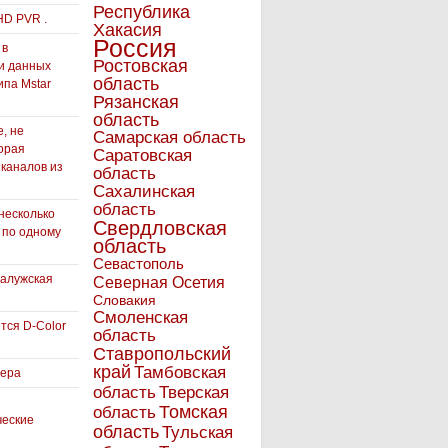
Республика
HD PVR .
Хакасия
Россия
 в
Ростовская
и данных
область
ипа Mstar
Рязанская
область
, не
Самарская область
орая
Саратовская
 каналов из
область
Сахалинская
область
несколько
Свердловская
 по одному
область
Севастополь
Калужская
Северная Осетия
Словакия
Смоленская
тся D-Color
область
Ставропольский
край
Тамбовская
вера
область
Тверская
Томская
область
ческие
область
Тульская