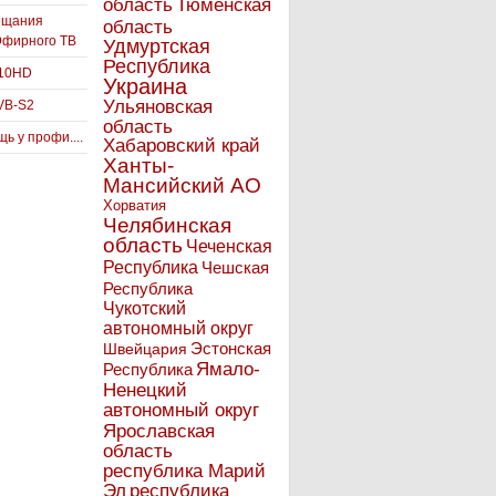
Тюменская
область
ещания
область
Эфирного ТВ
Удмуртская
Республика
910HD
Украина
Ульяновская
VB-S2
область
ь у профи....
Хабаровский край
Ханты-
Мансийский АО
Хорватия
Челябинская
область
Чеченская
Республика
Чешская
Республика
Чукотский
автономный округ
Эстонская
Швейцария
Ямало-
Республика
Ненецкий
автономный округ
Ярославская
область
республика Марий
Эл
республика