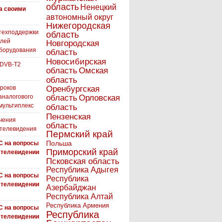
область
Ненецкий
а своими
автономный округ
Нижегородская
техподдержки
область
елей
Новгородская
борудования
область
Новосибирская
 DVB-T2
область
Омская
область
роков
Оренбургская
аналогового
область
Орловская
 мультиплекс
область
Пензенская
чения
область
 телевидения
Пермский край
Польша
С на вопросы
Приморский край
 телевидении
Псковская область
Республика Адыгея
С на вопросы
Республика
 телевидении
Азербайджан
Республика Алтай
Республика Армения
С на вопросы
Республика
 телевидении