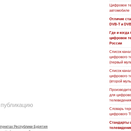
Цифровое те
автомобиле
Отличие ст
DVB-T и DVB
Где и когда
цифровое т
России
Список кана
цифрового т
(первый мул
Список кана
цифрового т
(второй муль
Производите
для цифрово
телевидени
 публикацию
Словарь тер
цифрового Т
Стандарты 
пунктах Республики Бурятия
телевидени