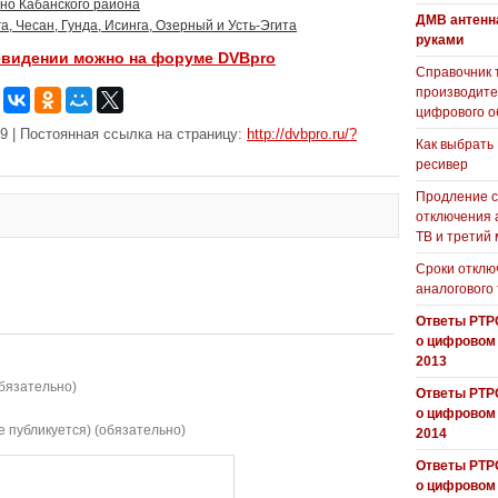
но Кабанского района
ДМВ антенн
, Чесан, Гунда, Исинга, Озерный и Усть-Эгита
руками
евидении можно на форуме DVBpro
Справочник 
производит
цифрового о
9 | Постоянная ссылка на страницу:
http://dvbpro.ru/?
Как выбрать
ресивер
Продление с
отключения 
ТВ и третий
Сроки отклю
аналогового
Ответы РТР
о цифровом
2013
бязательно)
Ответы РТР
о цифровом
е публикуется) (обязательно)
2014
Ответы РТР
о цифровом