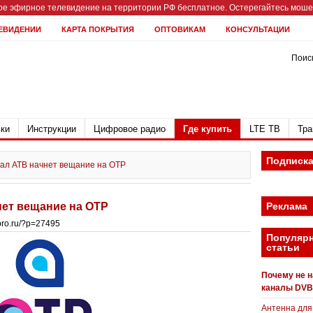
е эфирное телевидение на территории РФ бесплатное. Остерегайтесь мошен
ЕВИДЕНИИ
КАРТА ПОКРЫТИЯ
ОПТОВИКАМ
КОНСУЛЬТАЦИИ
Поиск
ки
Инструкции
Цифровое радио
Где купить
LTE ТВ
Тра
Подписк
нал АТВ начнет вещание на ОТР
нет вещание на ОТР
Реклама
bpro.ru/?p=27495
Популяр
статьи
Почему не 
каналы DVB
Антенна для