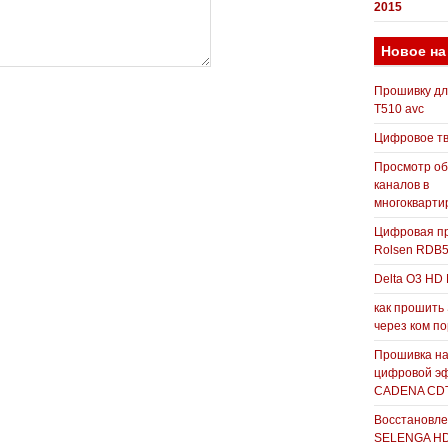
2015
Новое на
Прошивку д
T510 avc
Цифровое т
Просмотр о
каналов в
многокварти
Цифровая пр
Rolsen RDB
Delta O3 HD 
как прошить
через ком п
Прошивка н
цифровой э
CADENA CDT
Восстановле
SELENGA H