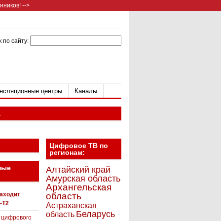
ников! -->
 по сайту:
нсляционные центры
Каналы
а
Цифровое ТВ по
регионам:
ные
Алтайский край
Амурская область
Архангельская
находит
область
-T2
Астраханская
Беларусь
область
 цифрового