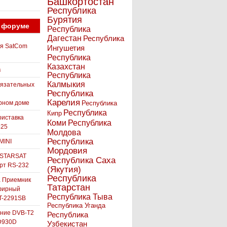
Башкортостан
Республика
Бурятия
 форуме
Республика
Дагестан
Республика
ля SatCom
Ингушетия
Республика
Казахстан
в
Республика
Калмыкия
бязательных
Республика
Карелия
рном доме
Республика
Республика
Кипр
иставка
Коми
Республика
525
Молдова
Республика
MINI
Мордовия
 STARSAT
Республика Саха
орт RS-232
(Якутия)
Республика
а Приемник
Татарстан
фирный
Республика Тыва
-2291SB
Республика Уганда
ние DVB-T2
Республика
D930D
Узбекистан