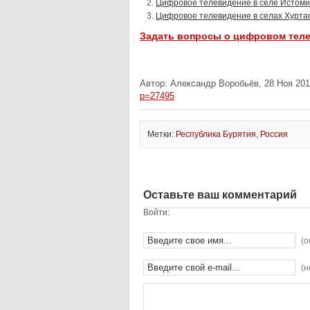
Цифровое телевидение в селе Истоми
Цифровое телевидение в селах Хуртага
Задать вопросы о цифровом тел
Автор: Александр Воробьёв, 28 Ноя 201
p=27495
Метки:
Республика Бурятия
,
Россия
Оставьте ваш комментарий
Войти:
(о
(н