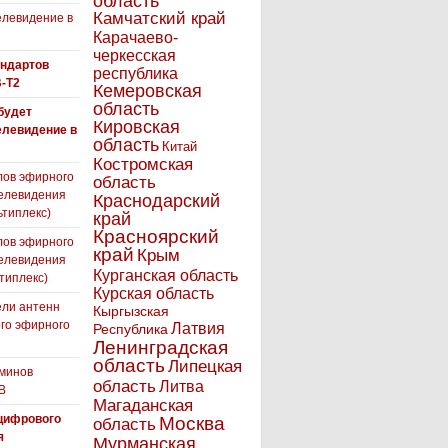
область
Камчатский край
левидение в
Карачаево-
черкесская
андартов
республика
-T2
Кемеровская
область
 будет
Кировская
елевидение в
область
Китай
Костромская
лов эфирного
область
елевидения
Краснодарский
ьтиплекс)
край
Красноярский
лов эфирного
край
Крым
елевидения
Курганская область
типлекс)
Курская область
ли антенн
Кыргызская
го эфирного
Латвия
Республика
я
Ленинградская
область
Липецкая
минов
область
Литва
В
Магаданская
цифрового
Москва
область
я
Мурманская