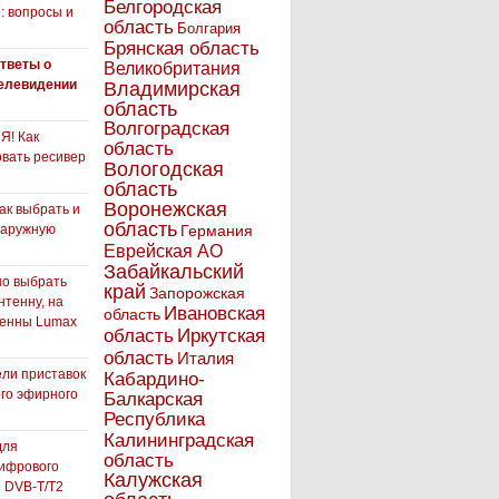
Белгородская
: вопросы и
область
Болгария
Брянская область
тветы о
Великобритания
елевидении
Владимирская
область
Волгоградская
! Как
область
вать ресивер
Вологодская
область
Воронежская
как выбрать и
область
наружную
Германия
Еврейская АО
Забайкальский
но выбрать
край
Запорожская
нтенну, на
Ивановская
область
тенны Lumax
Иркутская
область
область
Италия
ли приставок
Кабардино-
го эфирного
Балкарская
я
Республика
Калининградская
для
область
ифрового
Калужская
 DVB-T/T2