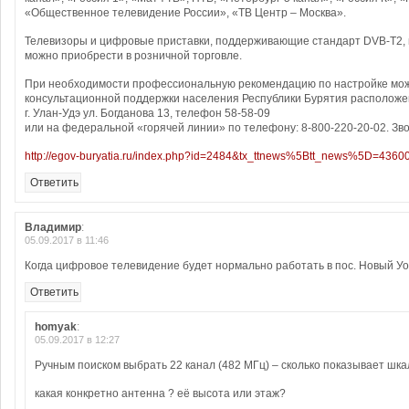
«Общественное телевидение России», «ТВ Центр – Москва».
Телевизоры и цифровые приставки, поддерживающие стандарт DVB-T2, 
можно приобрести в розничной торговле.
При необходимости профессиональную рекомендацию по настройке мож
консультационной поддержки населения Республики Бурятия расположе
г. Улан-Удэ ул. Богданова 13, телефон 58-58-09
или на федеральной «горячей линии» по телефону: 8-800-220-20-02. Зв
http://egov-buryatia.ru/index.php?id=2484&tx_ttnews%5Btt_news%5D=4360
Ответить
Владимир
:
05.09.2017 в 11:46
Когда цифровое телевидение будет нормально работать в пос. Новый Уо
Ответить
homyak
:
05.09.2017 в 12:27
Ручным поиском выбрать 22 канал (482 МГц) – сколько показывает шка
какая конкретно антенна ? её высота или этаж?