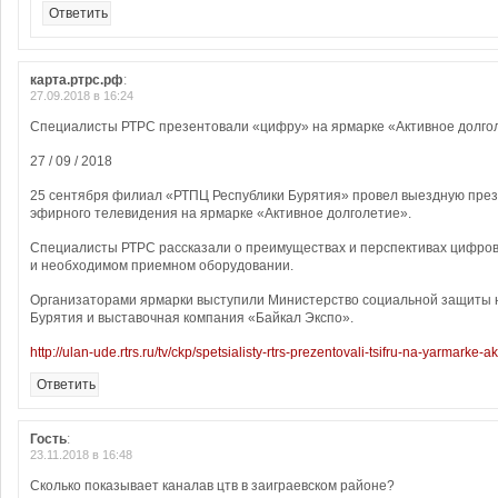
Ответить
карта.ртрс.рф
:
27.09.2018 в 16:24
Специалисты РТРС презентовали «цифру» на ярмарке «Активное долго
27 / 09 / 2018
25 сентября филиал «РТПЦ Республики Бурятия» провел выездную пре
эфирного телевидения на ярмарке «Активное долголетие».
Специалисты РТРС рассказали о преимуществах и перспективах цифров
и необходимом приемном оборудовании.
Организаторами ярмарки выступили Министерство социальной защиты 
Бурятия и выставочная компания «Байкал Экспо».
http://ulan-ude.rtrs.ru/tv/ckp/spetsialisty-rtrs-prezentovali-tsifru-na-yarmarke-a
Ответить
Гость
:
23.11.2018 в 16:48
Сколько показывает каналав цтв в заиграевском районе?