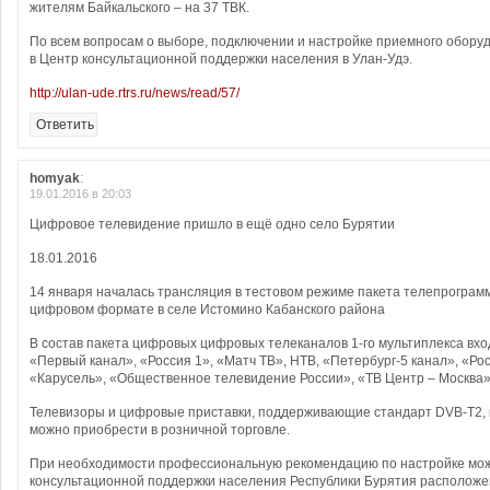
жителям Байкальского – на 37 ТВК.
По всем вопросам о выборе, подключении и настройке приемного обор
в Центр консультационной поддержки населения в Улан-Удэ.
http://ulan-ude.rtrs.ru/news/read/57/
Ответить
homyak
:
19.01.2016 в 20:03
Цифровое телевидение пришло в ещё одно село Бурятии
18.01.2016
14 января началась трансляция в тестовом режиме пакета телепрограмм
цифровом формате в селе Истомино Кабанского района
В состав пакета цифровых цифровых телеканалов 1-го мультиплекса вх
«Первый канал», «Россия 1», «Матч ТВ», НТВ, «Петербург-5 канал», «Рос
«Карусель», «Общественное телевидение России», «ТВ Центр – Москва»
Телевизоры и цифровые приставки, поддерживающие стандарт DVB-T2, 
можно приобрести в розничной торговле.
При необходимости профессиональную рекомендацию по настройке мож
консультационной поддержки населения Республики Бурятия расположенн