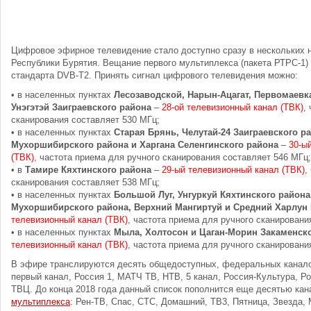
Цифровое эфирное телевидение стало доступно сразу в нескольких 
Республики Бурятия. Вещание первого мультиплекса (пакета РТРС-1)
стандарта DVB-T2. Принять сигнал цифрового телевидения можно:
• в населенных пунктах
Лесозаводской, Нарын-Ацагат, Первомаевка
Унэгэтэй Заиграевского района
–
28-ой телевизионный канал (ТВК)
,
сканирования составляет 530 МГц;
• в населенных пунктах
Старая Брянь, Челутай-24 Заиграевского р
Мухоршибирского района и Харгана Селенгинского района
–
30-ы
(ТВК)
, частота приема для ручного сканирования составляет 546 МГц;
• в
Тамире Кяхтинского района
–
29-ый телевизионный канал (ТВК)
,
сканирования составляет 538 МГц;
• в населенных пунктах
Большой Луг, Унгуркуй Кяхтинского района
Мухоршибирского района, Верхний Мангиртуй и Средний Харлун 
телевизионный канал (ТВК)
, частота приема для ручного сканировани
• в населенных пунктах
Мыла, Холтосон и Цаган-Морин Закаменск
телевизионный канал (ТВК)
, частота приема для ручного сканировани
В эфире транслируются десять общедоступных, федеральных канал
первый канал, Россия 1, МАТЧ ТВ, НТВ, 5 канал, Россия-Культура, Ро
ТВЦ. До конца 2018 года данный список пополнится еще десятью ка
мультиплекса
: Рен-ТВ, Спас, СТС, Домашний, ТВ3, Пятница, Звезда,