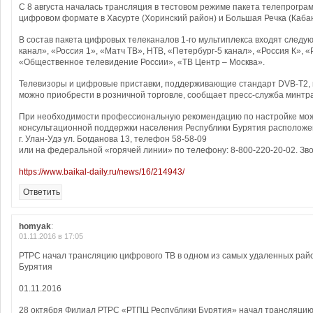
С 8 августа началась трансляция в тестовом режиме пакета телепрограм
цифровом формате в Хасурте (Хоринский район) и Большая Речка (Кабан
В состав пакета цифровых телеканалов 1-го мультиплекса входят след
канал», «Россия 1», «Матч ТВ», НТВ, «Петербург-5 канал», «Россия К», «
«Общественное телевидение России», «ТВ Центр – Москва».
Телевизоры и цифровые приставки, поддерживающие стандарт DVB-T2, 
можно приобрести в розничной торговле, сообщает пресс-служба минтр
При необходимости профессиональную рекомендацию по настройке мож
консультационной поддержки населения Республики Бурятия расположе
г. Улан-Удэ ул. Богданова 13, телефон 58-58-09
или на федеральной «горячей линии» по телефону: 8-800-220-20-02. Зв
https://www.baikal-daily.ru/news/16/214943/
Ответить
homyak
:
01.11.2016 в 17:05
РТРС начал трансляцию цифрового ТВ в одном из самых удаленных рай
Бурятия
01.11.2016
28 октября Филиал РТРС «РТПЦ Республики Бурятия» начал трансляци