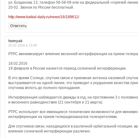
ул. Богданова 13, телефон 58-58-09 или на федеральной «горячей линии
20-02. Звонок по России бесплатный.
http://www.baikal-daily.ru/news/16/189611/
Ответить
homyak
:
20.02.2016 в 13:40
РТРС минимизирует влияние весенней интерференции на прием телер
18.02.2016
19 февраля в России начнется период солнечной интерференции.
В это время Солнце, спутник связи и приемная антенна наземной спутн
выстраиваются на одной линии, что приводит к ухудшению качества пр
спутника вплоть до полного пропадания.
Интерференция наблюдается дважды в год, на протяжении 3 с половино
и весеннего равноденствия (21 сентября и 21 марта).
РТРС использует все имеющиеся технические возможности для миними
интерференции на прием телерадиоканалов телезрителями.
Для спутников связи, находящихся в различной орбитальной позиции, в
влияния солнечной интерференции различно.