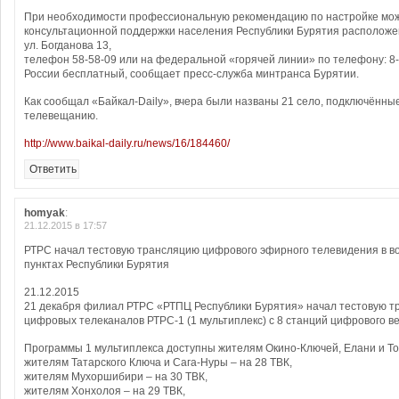
При необходимости профессиональную рекомендацию по настройке мож
консультационной поддержки населения Республики Бурятия расположенн
ул. Богданова 13,
телефон 58-58-09 или на федеральной «горячей линии» по телефону: 8-
России бесплатный, сообщает пресс-служба минтранса Бурятии.
Как сообщал «Байкал-Daily», вчера были названы 21 село, подключённы
телевещанию.
http://www.baikal-daily.ru/news/16/184460/
Ответить
homyak
:
21.12.2015 в 17:57
РТРС начал тестовую трансляцию цифрового эфирного телевидения в в
пунктах Республики Бурятия
21.12.2015
21 декабря филиал РТРС «РТПЦ Республики Бурятия» начал тестовую т
цифровых телеканалов РТРС-1 (1 мультиплекс) с 8 станций цифрового в
Программы 1 мультиплекса доступны жителям Окино-Ключей, Елани и Топ
жителям Татарского Ключа и Сага-Нуры – на 28 ТВК,
жителям Мухоршибири – на 30 ТВК,
жителям Хонхолоя – на 29 ТВК,