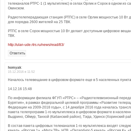
телеканалов РТРС-1 (1 мультиплекс) в селах Орлик и Сорок в одном из 
Окинском.
Радиотелеперадающая станция (РТПС) в селе Орлик мощностью 10 Вт 
для порядка 2600 жителей на 25 ТВК.
РТПС в селе Сорок мощностью 10 Вт делает доступным цифровое вещан
ТВК.
http://ulan-ude.rtrs.ru/news/read/83/
Ответить
homyak
:
15.12.2016 в 11:52
Началось телевещание в цифровом формате еще в 5 населенных пункта
14.12.16 15:48
По информации филиала ФГУП «РТРС» – «Радиотелевизионный переда
Бурятия», в рамках федеральной целевой программы «Развитие телера
Федерации на 2009-2018 годы», с 14 декабря 2016 года началась транс
пакета телепрограмм 1-го мультиплекса в цифровом формате в населенн
Выдрино, Оймур, Танхой (Кабанский район), Тэгда, Удинск (Хоринский рай
В состав пакета цифровых телеканалов 1-го мультиплекса входят след
канал», «Россия 1», «Матч ТВ», НТВ, «Петербург-5 канал», «Россия К», «