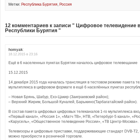
Метки:
Республика Бурятия
,
Россия
12 комментариев к записи " Цифровое телевидение 
Республики Бурятия "
homyak
:
18.12.2015 в 23:16
Ещё в 6 населенных пунктах Бурятии началось цифровое телевещание
15.12.2015
14 декабря 2015 года началась трансляция в тестовом режиме пакета т
мультиплекса в цифровом формате в ещё 6 населённых пунктах республ
– Новая Брянь, Шабур, Ехэ-Цакир (Заиграевский район);
– Верхний Жирим, Большой Куналей, Барыкино(Тарбагатайский район).
В состав пакета цифровых цифровых телеканалов 1-го мультиплекса вх
«Первый канал», «Россия 1», «Матч ТВ», НТВ, «Петербург-5 канал», «Рос
«Карусель», «Общественное телевидение России», «ТВ Центр-Москва».
Телевизоры и цифровые приставки, поддерживающие стандарт DVB-T2, 
можно приобрести в розничной торговле.