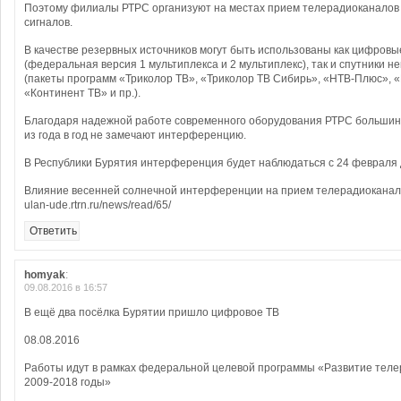
Поэтому филиалы РТРС организуют на местах прием телерадиоканалов 
сигналов.
В качестве резервных источников могут быть использованы как цифров
(федеральная версия 1 мультиплекса и 2 мультиплекс), так и спутники 
(пакеты программ «Триколор ТВ», «Триколор ТВ Сибирь», «НТВ-Плюс», 
«Континент ТВ» и пр.).
Благодаря надежной работе современного оборудования РТРС большин
из года в год не замечают интерференцию.
В Республики Бурятия интерференция будет наблюдаться с 24 февраля 
Влияние весенней солнечной интерференции на прием телерадиоканало
ulan-ude.rtrn.ru/news/read/65/
Ответить
homyak
:
09.08.2016 в 16:57
В ещё два посёлка Бурятии пришло цифровое ТВ
08.08.2016
Работы идут в рамках федеральной целевой программы «Развитие тел
2009-2018 годы»