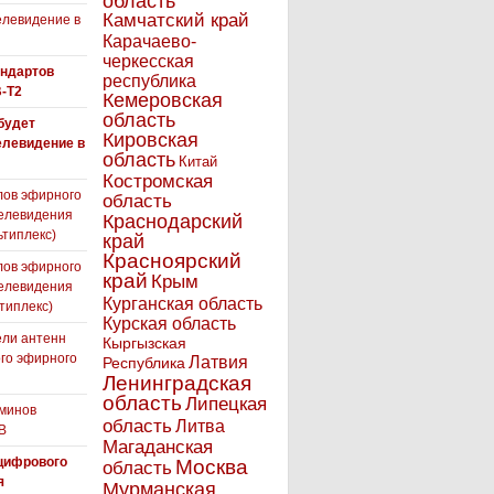
область
Камчатский край
левидение в
Карачаево-
черкесская
андартов
республика
-T2
Кемеровская
область
 будет
Кировская
елевидение в
область
Китай
Костромская
лов эфирного
область
елевидения
Краснодарский
ьтиплекс)
край
Красноярский
лов эфирного
край
Крым
елевидения
Курганская область
типлекс)
Курская область
ли антенн
Кыргызская
го эфирного
Латвия
Республика
я
Ленинградская
область
Липецкая
минов
область
Литва
В
Магаданская
цифрового
Москва
область
я
Мурманская