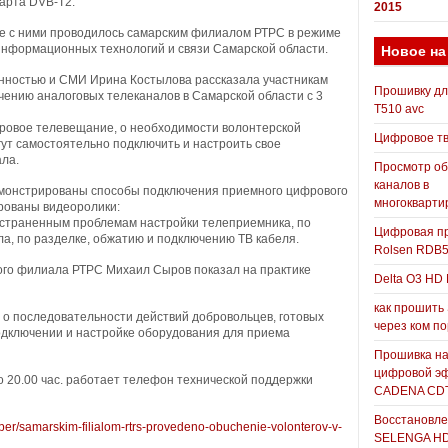
арта DVB-T2.
2015
е с ними проводилось самарским филиалом РТРС в режиме
нформационных технологий и связи Самарской области.
Новое на
енностью и СМИ Ирина Костылова рассказала участникам
Прошивку д
чению аналоговых телеканалов в Самарской области с 3
T510 avc
фровое телевещание, о необходимости волонтерской
Цифровое т
ут самостоятельно подключить и настроить свое
ла.
Просмотр о
каналов в
емонстрированы способы подключения приемного цифрового
многокварти
рованы видеоролики:
остраненным проблемам настройки телеприемника, по
Цифровая пр
а, по разделке, обжатию и подключению ТВ кабеля.
Rolsen RDB
ого филиала РТРС Михаил Сыров показал на практике
Delta O3 HD 
как прошить
 о последовательности действий добровольцев, готовых
через ком п
одключении и настройке оборудования для приема
Прошивка н
цифровой э
о 20.00 час. работает телефон технической поддержки
CADENA CDT
Восстановле
paper/samarskim-filialom-rtrs-provedeno-obuchenie-volonterov-v-
SELENGA H