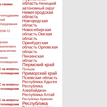
область
Ненецкий
а своими
автономный округ
Нижегородская
техподдержки
область
елей
Новгородская
борудования
область
Новосибирская
 DVB-T2
область
Омская
область
роков
Оренбургская
аналогового
область
Орловская
 мультиплекс
область
Пензенская
чения
область
 телевидения
Пермский край
Польша
С на вопросы
Приморский край
 телевидении
Псковская область
Республика Адыгея
С на вопросы
Республика
 телевидении
Азербайджан
Республика Алтай
Республика Армения
С на вопросы
Республика
 телевидении