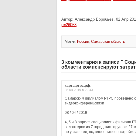
Автор: Александр Воробьёв, 02 Апр 201
p=26063
Метки:
Россия
,
Самарская область
3 комментария к записи " С
области компенсируют затрат
карта.ртрс.рф
:
08.04.2019 в 22:43
Самарским филиалом РТРС проведено о
видеоконференцсвязи
08 / 04 / 2019
4, 5 и 8 апреля специалисты филиала 
волонтеров из 7 городских округов и 27
по установке, подключению и настройке