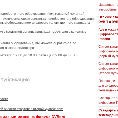
Цифровое те
автомобиле
иобретенного оборудования (чек, товарный чек и т.д.)
Отличие ст
технических характеристиках приобретенного оборудования,
DVB-T и DVB
ным оборудованием цифрового телевизионного стандарта
Где и когда
ем в кредитной организации, куда перечислять денежные
цифровое т
России
чении оборудования, вы можете обратиться по
Список кана
ля вызова волонтера:
цифрового т
етверг с 9.00 до 18.00, пятница с 9.00 до 17.00).
(первый мул
Список кана
цифрового т
(второй муль
 публикацию
Производите
для цифрово
телевидени
Словарь тер
ласти
цифрового Т
й области стартовал второй мультиплекс
Стандарты 
телевидени
евидении можно на форуме DVBpro