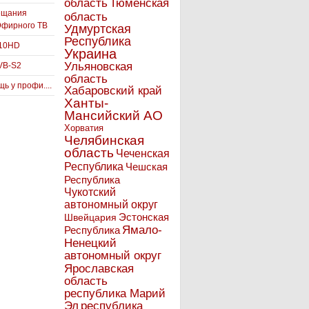
Тюменская
область
ещания
область
Эфирного ТВ
Удмуртская
Республика
910HD
Украина
Ульяновская
VB-S2
область
ь у профи....
Хабаровский край
Ханты-
Мансийский АО
Хорватия
Челябинская
область
Чеченская
Республика
Чешская
Республика
Чукотский
автономный округ
Эстонская
Швейцария
Ямало-
Республика
Ненецкий
автономный округ
Ярославская
область
республика Марий
Эл
республика