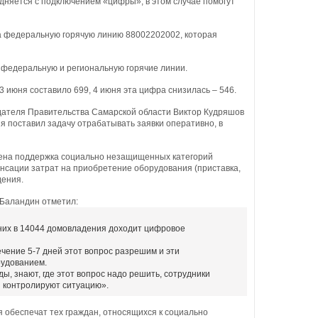
удняется с подключением «цифры», в этом случае помогут
на федеральную горячую линию 88002202002, которая
а федеральную и региональную горячие линии.
3 июня составило 699, 4 июня эта цифра снизилась – 546.
едателя Правительства Самарской области Виктор Кудряшов
я поставил задачу отрабатывать заявки оперативно, в
ена поддержка социально незащищенных категорий
нсации затрат на приобретение оборудования (приставка,
дения.
 Баландин отметил:
 них в 14044 домовладения доходит цифровое
течение 5-7 дней этот вопрос разрешим и эти
рудованием.
, знают, где этот вопрос надо решить, сотрудники
й контролируют ситуацию».
 обеспечат тех граждан, относящихся к социально