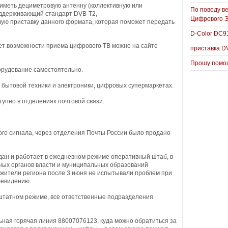
меть дециметровую антенну (коллективную или
По поводу в
поддерживающий стандарт DVB-T2,
Цифрового 
вую приставку данного формата, которая поможет передать
D-Color DC
ет возможности приема цифрового ТВ можно на сайте
приставка D
Прошу помощ
борудование самостоятельно.
 бытовой техники и электроники, цифровых супермаркетах.
тупно в отделениях почтовой связи.
вого сигнала, через отделения Почты России было продано
дан и работает в ежедневном режиме оперативный штаб, в
ых органов власти и муниципальных образований
ы жители региона после 3 июня не испытывали проблем при
левидению.
 штатном режиме, все ответственные подразделения
ная горячая линия 88007076123, куда можно обратиться за