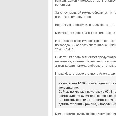
консультацией и помощью тем, кто затр
волонтеры.
За консультацией можно обратиться и 
работает круглосуточно.
Всего 4 июня поступило 3335 звонков н
Количество заявок на вызов волонтеров 
И.о. первого вице-губернатора – предс
на заседании оперативного штаба 5 июн
течение дня.
Областным правительством предусмотр
населения, а именно возможность компе
антенна) для приема цифрового телеви
Глава Нефтегорского района Александр
«У нас всего 14265 домовладений, из
телевидение.
Сейчас не хватает приставок в 65. В 
домовладения будут обеспечены обо
Волонтеры проводят подомовые обходы
администрации и района, и поселени
Комплектами спутникового оборудования