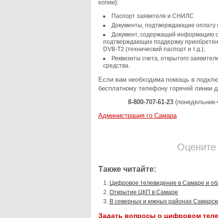
копии):
Паспорт заявителя и СНИЛС
Документы, подтверждающие оплату пр
Документ, содержащий информацию о 
подтверждающих поддержку приобретен
DVB-T2 (технический паспорт и т.д.);
Реквизиты счета, открытого заявител
средства.
Если вам необходима помощь в подклю
бесплатному телефону горячей линии д
8-800-707-61-23
(понедельник-ч
Администрация го Самара
Оцените
Также читайте:
Цифровое телевидение в Самаре и об
Открытие ЦКП в Самаре
В северных и южных районах Самарско
Задать вопросы о цифровом тел