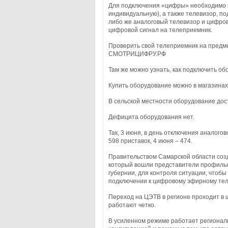
Для подключения «цифры» необходимо и
индивидуальную), а также телевизор, 
либо же аналоговый телевизор и цифро
цифровой сигнал на телеприемник.
Проверить свой телеприемник на предм
СМОТРИЦИФРУ.РФ
Там же можно узнать, как подключить о
Купить оборудование можно в магазинах
В сельской местности оборудование дос
Дефицита оборудования нет.
Так, 3 июня, в день отключения аналого
598 приставок, 4 июня – 474.
Правительством Самарской области соз
который вошли представители профильн
губернии, для контроля ситуации, чтоб
подключении к цифровому эфирному те
Переход на ЦЭТВ в регионе проходит в
работают четко.
В усиленном режиме работает региональ