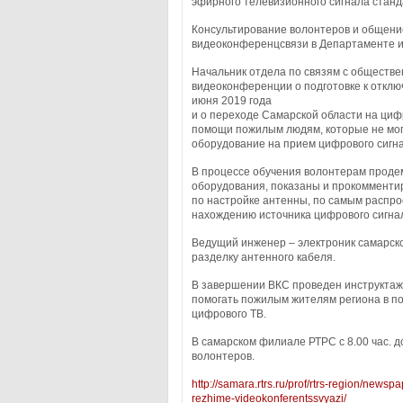
эфирного телевизионного сигнала станд
Консультирование волонтеров и общени
видеоконференцсвязи в Департаменте и
Начальник отдела по связям с обществ
видеоконференции о подготовке к отклю
июня 2019 года
и о переходе Самарской области на ци
помощи пожилым людям, которые не мог
оборудование на прием цифрового сигна
В процессе обучения волонтерам прод
оборудования, показаны и прокомменти
по настройке антенны, по самым распр
нахождению источника цифрового сигнал
Ведущий инженер – электроник самарск
разделку антенного кабеля.
В завершении ВКС проведен инструктаж
помогать пожилым жителям региона в п
цифрового ТВ.
В самарском филиале РТРС с 8.00 час. д
волонтеров.
http://samara.rtrs.ru/prof/rtrs-region/news
rezhime-videokonferentssvyazi/