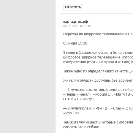
Ответить
карта.ртрс.рф
:
05.06.2019 в 23:45
Переход на цифровое телевидение в Са
05 июня 15:38
3 июня в Самарской области было откл
цифровое эфирное телевещание, которо
изображения (картинка яркая и четкая) и
Также одно из определяющих качеств циф
Жителям области доступны без абонент
— 1 мультиплекс, который включает об
«Первый канал», «Россия 1», «Матч ТВ»,
ОТР и «ТВ Центр»,
— 2 мультиплекс: «Рен ТВ», «Спас», СТ
«Муз ТВ».
Тем жителям области, которые смотрели
сделать это и сейчас.