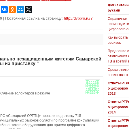
ДМВ антенн
руками
9 | Постоянная ссылка на страницу:
http://dvbpro.ru/?
Справочник 
производит
цифрового о
Как выбрать
ресивер
Продление с
отключения 
оциально незащищенным жителям Самарской
ТВ и третий
ы на приставку "
Сроки отклю
аналогового
Ответы РТР
о цифровом
бучение волонтеров в режиме
2013
Ответы РТР
о цифровом
2014
РТРС «Самарский ОРТПЦ» провели подготовку 715
 муниципальных районов области по программе консультаций
Ответы РТР
 абонентского оборудования для приема цифрового
о цифровом