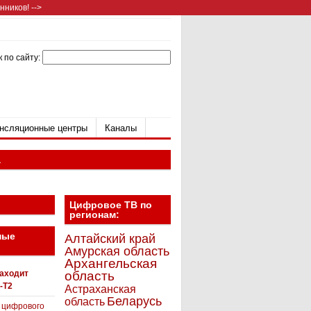
ников! -->
 по сайту:
нсляционные центры
Каналы
а
Цифровое ТВ по
регионам:
ные
Алтайский край
Амурская область
Архангельская
находит
область
-T2
Астраханская
Беларусь
область
 цифрового