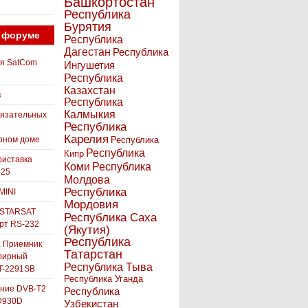
Башкортостан
Республика
Бурятия
 форуме
Республика
Дагестан
Республика
ля SatCom
Ингушетия
Республика
Казахстан
в
Республика
Калмыкия
бязательных
Республика
Карелия
рном доме
Республика
Республика
Кипр
иставка
Коми
Республика
525
Молдова
Республика
MINI
Мордовия
 STARSAT
Республика Саха
орт RS-232
(Якутия)
Республика
а Приемник
Татарстан
фирный
Республика Тыва
-2291SB
Республика Уганда
ние DVB-T2
Республика
D930D
Узбекистан