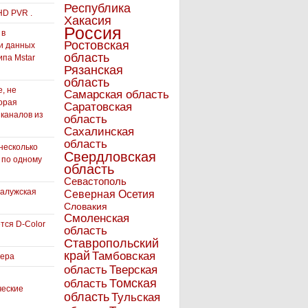
Республика
HD PVR .
Хакасия
Россия
 в
Ростовская
и данных
область
ипа Mstar
Рязанская
область
, не
Самарская область
орая
Саратовская
 каналов из
область
Сахалинская
область
несколько
Свердловская
 по одному
область
Севастополь
Калужская
Северная Осетия
Словакия
Смоленская
тся D-Color
область
Ставропольский
край
Тамбовская
вера
область
Тверская
Томская
область
ческие
область
Тульская