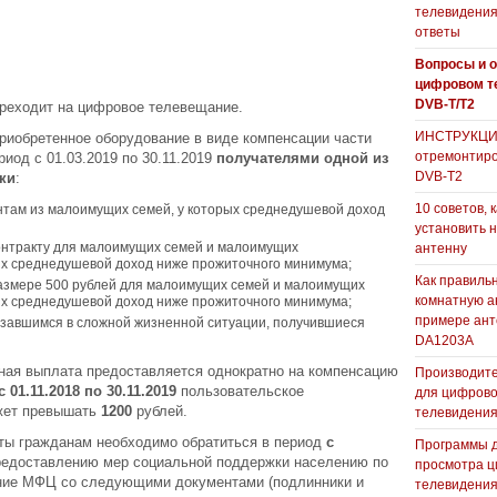
телевидения
ответы
Вопросы и о
цифровом т
DVB-T/T2
ереходит на цифровое телевещание.
ИНСТРУКЦИЯ
риобретенное оборудование в виде компенсации части
отремонтиро
иод с 01.03.2019 по 30.11.2019
получателями одной из
DVB-T2
ки
:
10 советов, 
нтам из малоимущих семей, у которых среднедушевой доход
установить 
онтракту для малоимущих семей и малоимущих
антенну
ых среднедушевой доход ниже прожиточного минимума;
Как правиль
азмере 500 рублей для малоимущих семей и малоимущих
комнатную а
ых среднедушевой доход ниже прожиточного минимума;
примере ан
завшимся в сложной жизненной ситуации, получившиеся
DA1203А
ная выплата предоставляется однократно на компенсацию
Производите
01.11.2018 по 30.11.2019
пользовательское
для цифрово
жет превышать
1200
рублей.
телевидени
ты гражданам необходимо обратиться в период
с
Программы 
редоставлению мер социальной поддержки населению по
просмотра ц
ение МФЦ со следующими документами (подлинники и
телевидения