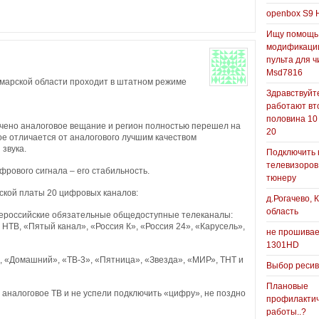
openbox S9 
Ищу помощь
модификаци
пульта для ч
Msd7816
марской области проходит в штатном режиме
Здравствуйте
работают вт
половина 10
ючено аналоговое вещание и регион полностью перешел на
20
е отличается от аналогового лучшим качеством
 звука.
Подключить 
телевизоров
рового сигнала – его стабильность.
тюнеру
ской платы 20 цифровых каналов:
д.Рогачево, 
область
щероссийские обязательные общедоступные телеканалы:
 НТВ, «Пятый канал», «Россия К», «Россия 24», «Карусель»,
не прошивае
1301HD
С, «Домашний», «ТВ-3», «Пятница», «Звезда», «МИР», ТНТ и
Выбор реси
Плановые
 аналоговое ТВ и не успели подключить «цифру», не поздно
профилакти
работы..?