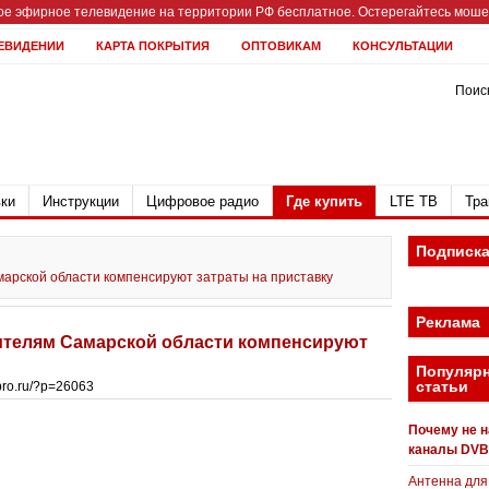
е эфирное телевидение на территории РФ бесплатное. Остерегайтесь мошен
ЕВИДЕНИИ
КАРТА ПОКРЫТИЯ
ОПТОВИКАМ
КОНСУЛЬТАЦИИ
Поиск
ки
Инструкции
Цифровое радио
Где купить
LTE ТВ
Тра
Подписк
рской области компенсируют затраты на приставку
Реклама
телям Самарской области компенсируют
Популяр
статьи
bpro.ru/?p=26063
Почему не 
каналы DVB
Антенна для