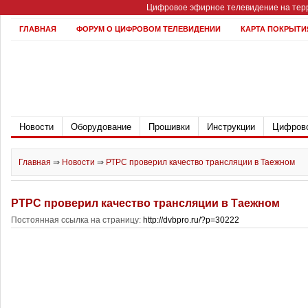
Цифровое эфирное телевидение на терр
ГЛАВНАЯ
ФОРУМ О ЦИФРОВОМ ТЕЛЕВИДЕНИИ
КАРТА ПОКРЫТИ
Новости
Оборудование
Прошивки
Инструкции
Цифрово
Главная
⇒
Новости
⇒
РТРС проверил качество трансляции в Таежном
РТРС проверил качество трансляции в Таежном
Постоянная ссылка на страницу:
http://dvbpro.ru/?p=30222