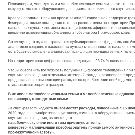
Пенсионерам, многодетным и малообеспеченным семьям за счет краев
покупку комплекта оборудования для приема телевизионного спутниково
Краевой парламент принял проект закона “О социальной поддержке гра
Федерации, жилые помещения которых расположены на территории При
населенных пунктах вне зоны охвата цифрового эфирного телерадиове
временно исполняющим обязанности Губернатора Приморского края.
Со следующего года прекращается субсидирование из федерального бю
аналоговое вещание в населенных пунктах с численностью населения ме
есть будет остановлена аналоговая трансляция государственных телеп
На территории края цифровое вещание доступно 98,74 % населения, а а
Чтобы обеспечить возможность получения цифрового телевидения при
спутникового вещания отдельных категорий граждан, законопроект пре
предоставление компенсации расходов на приобретение необходимого 
отдельным категориям граждан.
В их числе малообеспеченными семьи и малообеспеченные одиноко
пенсионеры, многодетные семьи
.
За счет краевого бюджета им
возместят расходы, понесенные с 15 июл
2020 года
, на приобретение и установку комплекта оборудования прием
спутникового вещания, включающего:
параболическую или иного типа приемную антенну,
конвертер (малошумящий преобразователь принимаемого антенной с
промежуточной частоты),