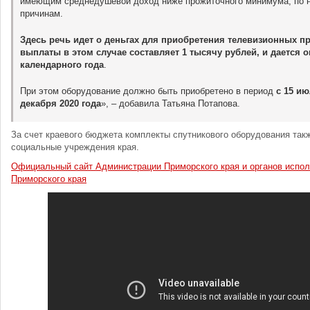
имеющим среднедушевой доход ниже прожиточного минимума, по 
причинам.
Здесь речь идет о деньгах для приобретения телевизионных п
выплаты в этом случае составляет 1 тысячу рублей, и дается о
календарного года
.
При этом оборудование должно быть приобретено в период
с 15 ию
декабря 2020 года
», – добавила Татьяна Потапова.
За счет краевого бюджета комплекты спутникового оборудования так
социальные учреждения края.
Официальный сайт Администрации Приморского края и органов испол
Приморского края