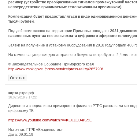
ресивер (устройство преобразования сигналов промежуточной частот
непосредственно принимаемые телевизионным приемником)
.
Компенсация будет предоставляться в виде единовременной денежно
тысяч рублей
.
Под действие закона на территории Приморья попадают
2031 домохозя
населенных пунктах вне зоны охвата цифрового эфирного телевиде
Заявки на получение и установку оборудования в 2018 году подали 400 г
На компенсацию расходов из краевого бюджета потребуется 2,4 миллион
© Законодательное Собрание Приморского края
http://www.zspk.gov.ru/press-service/press-relizy/285790/
Ответить
карта.ртрс.рф
:
16.02.2019 в 17:22
Директор и специалисты приморского филиала РТРС рассказали как под
цифровому ТВ
https://www.youtube.com/watch?v=KGuZQD4rG5E
Источник: ГТРК «Владивосток»
Дата: 09.01.19