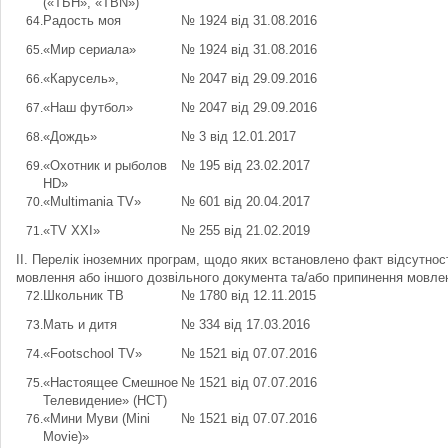
(«ТБН», «TBN»)
Радость моя
№ 1924 від 31.08.2016
«Мир сериала»
№ 1924 від 31.08.2016
«Карусель»,
№ 2047 від 29.09.2016
«Наш футбол»
№ 2047 від 29.09.2016
«Дождь»
№ 3 від 12.01.2017
«Охотник и рыболов
№ 195 від 23.02.2017
HD»
«Multimania TV»
№ 601 від 20.04.2017
«TV XXI»
№ 255 від 21.02.2019
ІІ. Перелік іноземних програм, щодо яких встановлено факт відсутності
мовлення або іншого дозвільного документа та/або припинення мовле
Школьник ТВ
№ 1780 від 12.11.2015
Мать и дитя
№ 334 від 17.03.2016
«Footschool TV»
№ 1521 від 07.07.2016
«Настоящее Смешное
№ 1521 від 07.07.2016
Телевидение» (НСТ)
«Мини Муви (Mini
№ 1521 від 07.07.2016
Movie)»