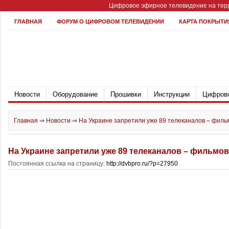
Цифровое эфирное телевидение на терр
ГЛАВНАЯ
ФОРУМ О ЦИФРОВОМ ТЕЛЕВИДЕНИИ
КАРТА ПОКРЫТИ
Новости
Оборудование
Прошивки
Инструкции
Цифрово
Главная
⇒
Новости
⇒
На Украине запретили уже 89 телеканалов – филь
На Украине запретили уже 89 телеканалов – фильмов
Постоянная ссылка на страницу:
http://dvbpro.ru/?p=27950