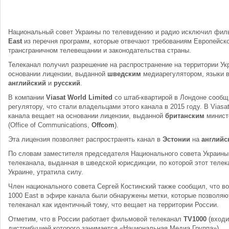
Национальный совет Украины по телевидению и радио исключил фи
East
из перечня программ, которые отвечают требованиям Европейско
трансграничном телевещании и законодательства страны.
Телеканал получил разрешение на распространение на территории Укр
основании лицензии, выданной
шведским
медиарегулятором, языки 
английский
и
русский
.
В компании
Viasat World Limited
со штаб-квартирой в Лондоне сообщ
регулятору, что стали владельцами этого канала в 2015 году. В Viasat
канала вещает на основании лицензии, выданной
британским
минист
(Office of Communications,
Offcom
).
Эта лицензия позволяет распространять канал в
Эстонии
на
английс
По словам заместителя председателя Национального совета Украины
телеканала, выданная в шведской юрисдикции, по которой этот теле
Украине, утратила силу.
Член национального совета Сергей Костинский также сообщил, что в
1000 East в эфире канала были обнаружены метки, которые позволяю
телеканал как идентичный тому, что вещает на территории России.
Отметим, что в России работает фильмовой телеканал
TV1000
(входи
дистрибуцией которого занимается «Национальная Медиа Группа»).