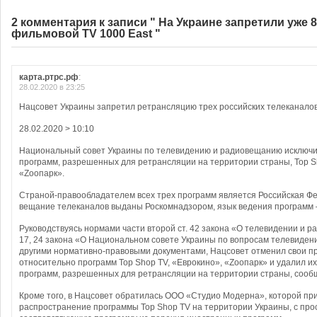
2 комментария к записи " На Украине запретили уже 
фильмовой TV 1000 East "
карта.ртрс.рф
:
28.02.2020 в 23:25
Нацсовет Украины запретил ретрансляцию трех российских телеканало
28.02.2020 > 10:10
Национальный совет Украины по телевидению и радиовещанию исключи
программ, разрешенных для ретрансляции на территории страны, Top S
«Zоопарк».
Страной-правообладателем всех трех программ является Российская Ф
вещание телеканалов выданы Роскомнадзором, язык ведения программ 
Руководствуясь нормами части второй ст. 42 закона «О телевидении и р
17, 24 закона «О Национальном совете Украины по вопросам телевиден
другими нормативно-правовыми документами, Нацсовет отменил свои 
относительно программ Top Shop TV, «Еврокино», «Zоопарк» и удалил и
программ, разрешенных для ретрансляции на территории страны, сообщ
Кроме того, в Нацсовет обратилась ООО «Студио Модерна», которой пр
распространение программы Top Shop TV на территории Украины, с про