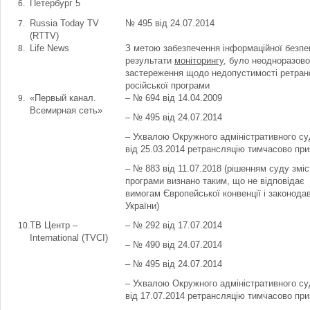
Петербург 5
Russia Today TV
№ 495 від 24.07.2014
(RTTV)
Life News
З метою забезпечення інформаційної безпе
результати
моніторингу
, було неодноразов
застереження щодо недопустимості ретранс
російської програми
«Первый канал.
– № 694 від 14.04.2009
Всемирная сеть»
– № 495 від 24.07.2014
– Ухвалою Окружного адміністративного су
від 25.03.2014 ретрансляцію тимчасово при
– № 883 від 11.07.2018 (рішенням суду зміс
програми визнано таким, що не відповідає
вимогам Європейської конвенції і законода
України)
ТВ Центр –
– № 292 від 17.07.2014
Іnternational (ТVСІ)
– № 490 від 24.07.2014
– № 495 від 24.07.2014
– Ухвалою Окружного адміністративного су
від 17.07.2014 ретрансляцію тимчасово при