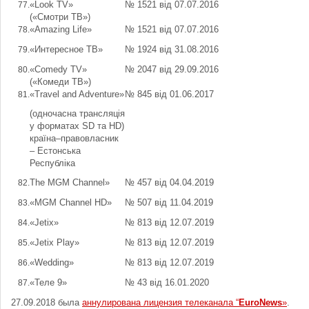
«Look TV»
№ 1521 від 07.07.2016
(«Смотри ТВ»)
«Amazing Life»
№ 1521 від 07.07.2016
«Интересное ТВ»
№ 1924 від 31.08.2016
«Соmedy TV»
№ 2047 від 29.09.2016
(«Комеди ТВ»)
«Travel and Adventure»
№ 845 від 01.06.2017
(одночасна трансляція
у форматах SD та HD)
країна–правовласник
– Естонська
Республіка
The MGM Channel»
№ 457 від 04.04.2019
«MGM Channel HD»
№ 507 від 11.04.2019
«Jetix»
№ 813 від 12.07.2019
«Jetix Play»
№ 813 від 12.07.2019
«Wedding»
№ 813 від 12.07.2019
«Теле 9»
№ 43 від 16.01.2020
27.09.2018 была
аннулирована лицензия телеканала “
EuroNews
»
.