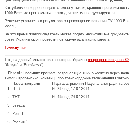
Как убедился корреспондент «Телеспутника», сравнив программное 
1000 East
, их программные сетки действительно дублируются.
Решение украинского регулятора о прекращении вещания TV 1000 East
месяц.
За это время правообладатель может подать необходимые документ
совет Украины смог провести повторную адаптацию канала.
Телеспутник
Т.о., на данный момент на территории Украины
запрещено вещание 89
“Дождь” и “EuroNews”):
І. Перелік іноземних програм, ретрансляцію яких обмежено через наяв
вимог Європейської конвенції про транскордонне телебачення і закон
Назва програми
Підстава: рішення Національної ради та ре
НТВ
№ 297 від 17.07.2014
№ 495 від 24.07.2014
ТНТ
Звезда
Рен ТВ
Россия 1