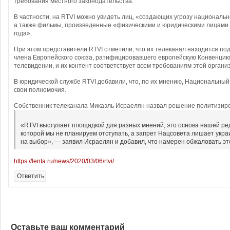
требования местного законодательства.
В частности, на RTVI можно увидеть лиц, «создающих угрозу националь
а также фильмы, произведенные «физическими и юридическими лицами 
года».
При этом представители RTVI отметили, что их телеканал находится по
члена Европейского союза, ратифицировавшего европейскую Конвенцию
телевидении, и их контент соответствует всем требованиям этой органи
В юридической службе RTVI добавили, что, по их мнению, Национальны
свои полномочия.
Собственник телеканала Микаэль Исраелян назвал решение политизир
«RTVI выступает площадкой для разных мнений, это основа нашей ре
которой мы не планируем отступать, а запрет Нацсовета лишает укр
на выбор», — заявил Исраелян и добавил, что намерен обжаловать э
https://lenta.ru/news/2020/03/06/rtvi/
Ответить
Оставьте ваш комментарий