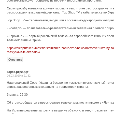
соответствующую программу из перечня иностранных программ.
Свою просьбу компания аргументировала тем, что не распространяет и
распространять в дальнейшем канал Top Shop TV в кабельных сетях Укр
Top Shop TV — телемагазин, входящий в состав международного холдинг
«Zоопарк» — познавательно-развлекательный телеканал о живой приро
«Еврокино» — первый российский телеканал европейского кино. Их про
телекомпания «Стрим».
https://telesputnik.ru/materials/blizhnee-zarubezhe/news/natssovet-ukrainy-zap
rossiyskikh-telekanalov/
Ответить
карта.ртрс.рф
:
06.03.2020 в 21:32
Национальный Совет Украины бессрочно исключил русскоязычный телек
списка разрешенных к вещанию на территории страны.
6 марта, 22:30
Об этом сообщается в пресс-релизе телеканала, поступившем в «Ленту.
На Украине решение запретить вещание объяснили тем, что контент т