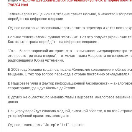
видео –
http://www.segodnya.ua/politics/reforms/v-iyune-ukraina-pereydet-na
796204.html
Телеканалов в конце июня в Украине станет больше, а качество изображе
перейдет на цифровое вещание.
Однако некоторые телеканалы против такого перехода и хотят пока сох
Больше телеканалов и лучшая “картинка”. Вот что получат украинские т
Как только страна перейдёт – на цифровое вещание.
“Это – более скоросной интернет, это – возможность медиапросмотра т
это просто три шага вперед”, – отмечает глава Нацсовета по вопросам 
радиовещания Юрий Артеменко.
В 2008 году Украина когда подписала Женевские соглашения и обязала
вещание. С тех пор вопрос перехода в стране постоянно откладывался.
В Нацсовете учли и фактор информационной безопасности – аналогово
территориях, где идут боевые действия.
В других же областях, по мнению главы Нацсовета, аналоговое вещание 
давно.
На цифру перейдут сначала в одной, пилотной области, а по всей стране 
утверждённой правительством дате.
Однако, телеканалы “Интер” и “1+1” – против.