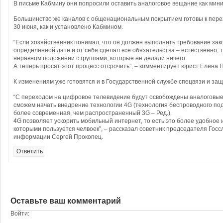
В письме Кабмину они попросили оставить аналоговое вещание как мини
Большинство же каналов с общенациональным покрытием готовы к пере
30 июня, как и установлено Кабмином.
“Если хозяйственник понимал, что он должен выполнить требование зак
определённой дате и от себя сделал все обязательства – естественно, т
неравном положении с группами, которые не делали ничего.
А теперь просят этот процесс отсрочить”, – комментирует юрист Елена 
К изменениям уже готовятся и в Государственной службе спецвязи и з
“С переходом на цифровое телевидение будут освобождены аналоговые
сможем начать внедрение технологии 4G (технология беспроводного под
более современная, чем распространенный 3G – Ред.).
4G позволяет ускорить мобильный интернет, то есть это более удобное 
которыми пользуется челвоек”, – рассказал советник председателя Гос
информации Сергей Прокопец.
Ответить
Оставьте ваш комментарий
Войти: