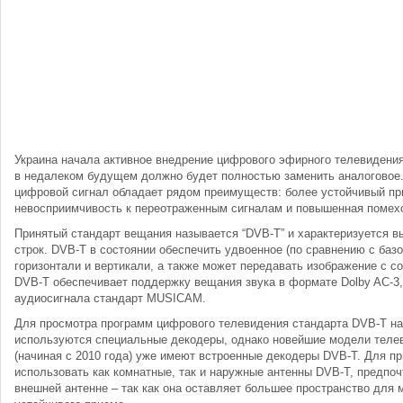
Украина начала активное внедрение цифрового эфирного телевидения
в недалеком будущем должно будет полностью заменить аналоговое. 
цифровой сигнал обладает рядом преимуществ: более устойчивый пр
невосприимчивость к переотраженным сигналам и повышенная помех
Принятый стандарт вещания называется “DVB-T” и характеризуется в
строк. DVB-T в состоянии обеспечить удвоенное (по сравнению с баз
горизонтали и вертикали, а также может передавать изображение c с
DVB-T обеспечивает поддержку вещания звука в формате Dolby AC-3,
аудиосигнала стандарт MUSICAM.
Для просмотра программ цифрового телевидения стандарта DVB-T на
используются специальные декодеры, однако новейшие модели теле
(начиная с 2010 года) уже имеют встроенные декодеры DVB-T. Для п
использовать как комнатные, так и наружные антенны DVB-T, предпо
внешней антенне – так как она оставляет большее пространство для 