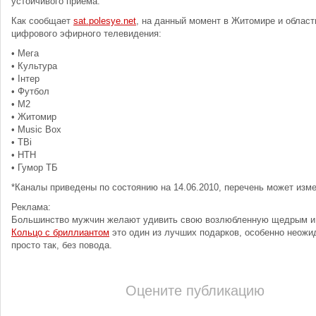
устойчивого приема.
Как сообщает
sat.polesye.net
, на данный момент в Житомире и област
цифрового эфирного телевидения:
• Мега
• Культура
• Інтер
• Футбол
• М2
• Житомир
• Music Box
• ТВі
• НТН
• Гумор ТБ
*Каналы приведены по состоянию на 14.06.2010, перечень может изме
Реклама:
Большинство мужчин желают удивить свою возлюбленную щедрым и
Кольцо с бриллиантом
это один из лучших подарков, особенно неожи
просто так, без повода.
Оцените публикацию