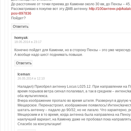
До расстояние от точки приема до Каменки около 30 км, до Пензы – 45.
Рассматриваю к покупке вот эту ДМВ антенну.
http://100антенн.рф/kata
pos=897836
Пойдет?
Ответить
homyak
:
18.05.2014 в 23:17
Конечно пойдет для Каменки, но в сторону Пензы – это уже чересчур
А вообще надо шест поднимать повыше.
Ответить
Iceman
:
26.05.2014 в 12:10
Наладил) Приобрел антенну Locus L025.12. При направлении на П
время порывов ветра сигнал полагивал, а так в среднем – интенс/ка
оба мультиплекса.
Вчера изображение пропало во время штиля. Развернул в другую ч
Мещерское. Перенастроил, изображение появилось! Интенс/качест
шатать антенну – падало до 90/32, но не лагало. Что характерно, 
Мещерским и в то время, когда антенна была направлена на Пензу. 
наилучший вариант, на Каменку даже не пробовал пока направлять 
Спасибо за консультации!