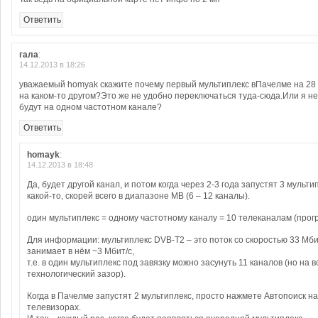
Ответить
гала
:
14.12.2013 в 18:26
уважаемый homyak скажите почему первый мультиплекс вПачелме на 28 
на каком-то другом?Это же не удобно переключаться туда-сюда.Или я н
будут на одном частотном канале?
Ответить
homayk
:
14.12.2013 в 18:48
Да, будет другой канал, и потом когда через 2-3 года запустят 3 мульти
какой-то, скорей всего в диапазоне МВ (6 – 12 каналы).
один мультиплекс = одному частотному каналу = 10 телеканалам (про
Для информации: мультиплекс DVB-T2 – это поток со скоростью 33 Мби
занимает в нём ~3 Мбит/с,
т.е. в один мультиплекс под завязку можно засунуть 11 каналов (но на 
технологический зазор).
Когда в Пачелме запустят 2 мультиплекс, просто нажмете Автопоиск на
телевизорах.