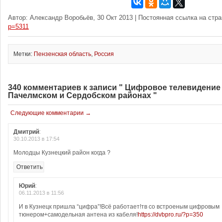
Автор: Александр Воробьёв, 30 Окт 2013 | Постоянная ссылка на стр
p=5311
Метки:
Пензенская область
,
Россия
340 комментариев к записи " Цифровое телевидение
Пачелмском и Сердобском районах "
Следующие комментарии →
Дмитрий
:
30.10.2013 в 17:54
Молодцы Кузнецкий район когда ?
Ответить
Юрий
:
06.11.2013 в 11:56
И в Кузнецк пришла “цифра”!Всё работает!тв со встроеным цифровым
тюнером+самодельная антена из кабеля!
https://dvbpro.ru/?p=350