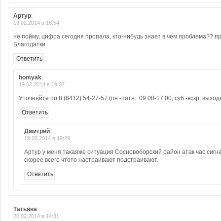
Артур
:
19.02.2014 в 18:54
не пойму, цифра сегодня пропала, кто-нибудь знает в чем проблема?? п
Благодатки
Ответить
homyak
:
19.02.2014 в 19:07
Уточняйте по 8 (8412) 54-27-57 (пн.-пятн.: 09.00-17.00, суб.-вскр: выход
Ответить
Дмитрий
:
19.02.2014 в 19:29
Артур у меня такаяже ситуация Сосновоборский район атак час сигн
скорее всего чтото настраивают подстраивают.
Ответить
Татьяна
:
26.02.2014 в 14:31