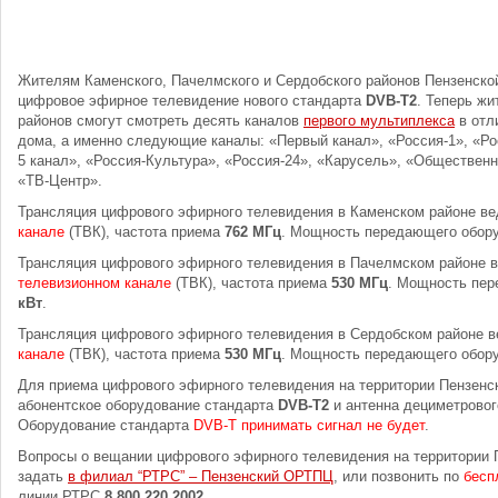
Жителям Каменского, Пачелмского и Сердобского районов Пензенской
цифровое эфирное телевидение нового стандарта
DVB-T2
. Теперь ж
районов смогут смотреть десять каналов
первого мультиплекса
в отл
дома, а именно следующие каналы: «Первый канал», «Россия-1», «Ро
5 канал», «Россия-Культура», «Россия-24», «Карусель», «Обществен
«ТВ-Центр».
Трансляция цифрового эфирного телевидения в Каменском районе в
канале
(ТВК), частота приема
762 МГц
. Мощность передающего обор
Трансляция цифрового эфирного телевидения в Пачелмском районе 
телевизионном канале
(ТВК), частота приема
530 МГц
. Мощность пе
кВт
.
Трансляция цифрового эфирного телевидения в Сердобском районе 
канале
(ТВК), частота приема
530 МГц
. Мощность передающего обор
Для приема цифрового эфирного телевидения на территории Пензенс
абонентское оборудование стандарта
DVB-T2
и антенна дециметровог
Оборудование стандарта
DVB-T принимать сигнал не будет
.
Вопросы о вещании цифрового эфирного телевидения на территории 
задать
в филиал “РТРС” – Пензенский ОРТПЦ
, или позвонить по
бесп
линии РТРС
8 800 220 2002
.