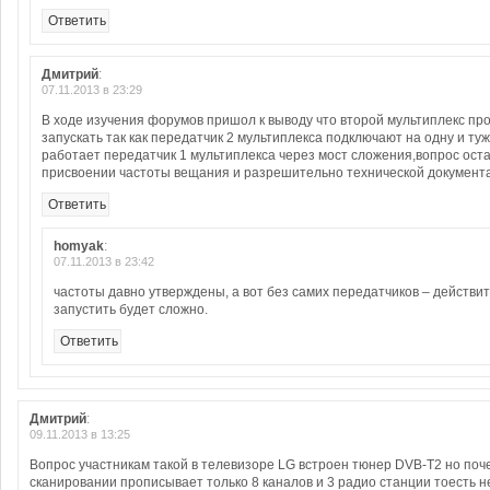
Ответить
Дмитрий
:
07.11.2013 в 23:29
В ходе изучения форумов пришол к выводу что второй мультиплекс пр
запускать так как передатчик 2 мультиплекса подключают на одну и ту
работает передатчик 1 мультиплекса через мост сложения,вопрос оста
присвоении частоты вещания и разрешительно технической документ
Ответить
homyak
:
07.11.2013 в 23:42
частоты давно утверждены, а вот без самих передатчиков – действи
запустить будет сложно.
Ответить
Дмитрий
:
09.11.2013 в 13:25
Вопрос участникам такой в телевизоре LG встроен тюнер DVB-T2 но поч
сканировании прописывает только 8 каналов и 3 радио станции тоесть н