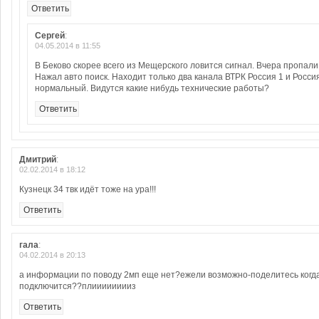
Ответить
Сергей
:
04.05.2014 в 11:55
В Беково скорее всего из Мещерского ловится сигнал. Вчера пропали
Нажал авто поиск. Находит только два канала ВТРК Россия 1 и Росси
нормальный. Видутся какие нибудь технические работы?
Ответить
Дмитрий
:
02.02.2014 в 18:12
Кузнецк 34 твк идёт тоже на ура!!!
Ответить
гала
:
04.02.2014 в 20:13
а информации по поводу 2мп еще нет?ежели возможно-поделитесь когд
подключится??плииииииииз
Ответить