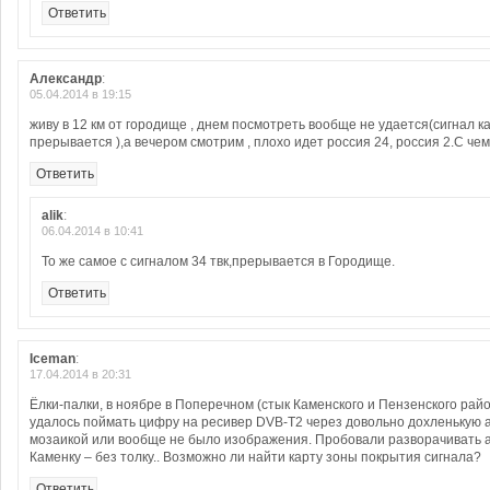
Ответить
Александр
:
05.04.2014 в 19:15
живу в 12 км от городище , днем посмотреть вообще не удается(сигнал 
прерывается ),а вечером смотрим , плохо идет россия 24, россия 2.С чем
Ответить
alik
:
06.04.2014 в 10:41
То же самое с сигналом 34 твк,прерывается в Городище.
Ответить
Iceman
:
17.04.2014 в 20:31
Ёлки-палки, в ноябре в Поперечном (стык Каменского и Пензенского райо
удалось поймать цифру на ресивер DVB-T2 через довольно дохленькую а
мозаикой или вообще не было изображения. Пробовали разворачивать ан
Каменку – без толку.. Возможно ли найти карту зоны покрытия сигнала?
Ответить