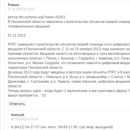
Роман
:
07.11.2013 в 22:57
penza.rtrn.ru/news.asp?view=20261
В Пензенской области закончено строительство объектов первой очере
телевизионного вещания
07.11.2013
РТРС завершил строительство объектов первой очереди сети цифровог
вещания в Пензенской области. С 11 по 15 ноября 2013 года начинает р
приемке объектов. Вещание начато на пяти мощных и трех маломощных
населенных пунктах: г. Пенза, г. Кузнецк, г. Сердобск, г. Каменка, р.п. Паче
Лопатино, р.п. Малая Сердоба, что позволило охватить цифровым веща
территории Пензенской области.
До конца 2013 года будут введены в эксплуатацию объекты РТРС в 9 на
Пензенской области: г. Никольск, р.п. Исса, р.п. Шемышейка, г. Спасск, г. В
Даниловка, с. Салтыково, р.п. Тамала, таким образом, цифровое вещани
области.
Теперь вопрос один – когда будет 2 мультиплекс и как трактовать фразу 
канал прибавятся…”)))
Ответить
homyak
:
07.11.2013 в 23:14
8 (8412) 54-27-57 (пн.-пятн.: 09.00-17.00, суб.-вскр: выходной).