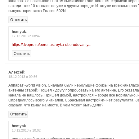
каналов все показывает.Потом выскакивает заставка нет сервисов.пере
находит все 10 каналов.но уже в другом порядке.Итак уже несколько раз
выпуска)приставка Ролсен 502N.
Ответить
homyak
:
17.12.2013 в 08:47
https://dvbpro.ru/perenastroyka-oborudovaniya
Ответить
Алексей
:
18.12.2013 в 09:56
Аппарат -world vision. Сначала были небольшие фризы на всех каналах(с
антенны старой) Пошел к другу попробовать на его антенне. Его оказала
канала не нашлось. Пришел домой, настроился – вроде все нормально, н
Определилось всего 9 каналов. Сбрасывал настройки- нет результата. Зв
сказали, что канал на месте. В чем может быть дело?
Ответить
homyak
:
18.12.2013 в 10:02