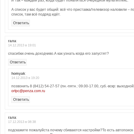
И так – каждый раз, когда будет появляться очередной мультиплекс.
А список у вас будет общий: всё что приставка/телевизор наловили –
список, там всё подряд идёт.
Ответить
гала
:
14.12.2013 в 19:01
спасибки.очень доходчиво.А как узнать когда его запустят?
Ответить
homyak
:
14.12.2013 в 19:20
позвонить 8 (8412) 54-27-57 (пн.-пятн.: 09.00-17.00, суб.-вскр: выходно
ortpc@penza.com.ru
Ответить
гала
:
17.12.2013 в 08:38
подскажите пожалуйста почему сбиваются настройки?То есть автопоиск