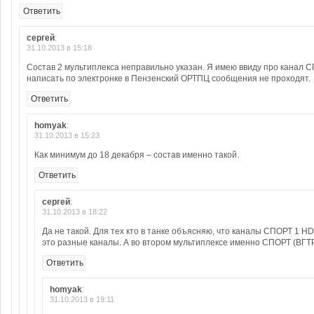
Ответить
сергей
:
31.10.2013 в 15:18
Состав 2 мультиплекса неправильно указан. Я имею ввиду про канал 
написать по электронке в Пензенский ОРТПЦ сообщения не проходят.
Ответить
homyak
:
31.10.2013 в 15:23
Как минимум до 18 декабря – состав именно такой.
Ответить
сергей
:
31.10.2013 в 18:22
Да не такой. Для тех кто в танке объясняю, что каналы СПОРТ 1 H
это разные каналы. А во втором мультиплексе именно СПОРТ (ВГТРК
Ответить
homyak
:
31.10.2013 в 19:11