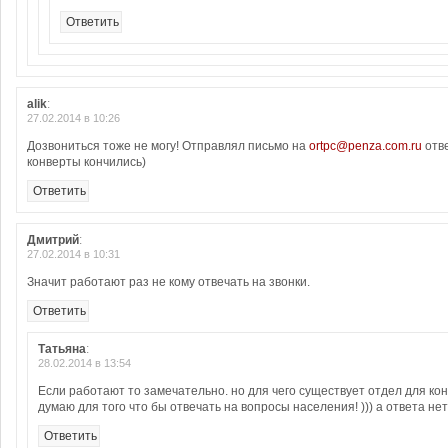
Ответить
alik
:
27.02.2014 в 10:26
Дозвониться тоже не могу! Отправлял письмо на
ortpc@penza.com.ru
отве
конверты кончились)
Ответить
Дмитрий
:
27.02.2014 в 10:31
Значит работают раз не кому отвечать на звонки.
Ответить
Татьяна
:
28.02.2014 в 13:54
Если работают то замечательно. но для чего существует отдел для кон
думаю для того что бы отвечать на вопросы населения! ))) а ответа нет!
Ответить