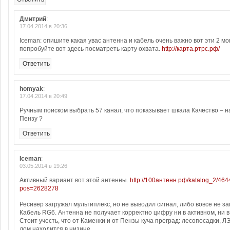
Дмитрий
:
17.04.2014 в 20:36
Iceman: опишите какая увас антенна и кабель очень важно вот эти 2 м
попробуйте вот здесь посматреть карту охвата.
http://карта.ртрс.рф/
Ответить
homyak
:
17.04.2014 в 20:49
Ручным поиском выбрать 57 канал, что показывает шкала Качество – н
Пензу ?
Ответить
Iceman
:
03.05.2014 в 19:26
Активный вариант вот этой антенны.
http://100антенн.рф/katalog_2/464
pos=2628278
Ресивер загружал мультиплекс, но не выводил сигнал, либо вовсе не за
Кабель RG6. Антенна не получает корректно цифру ни в активном, ни 
Стоит учесть, что от Каменки и от Пензы куча преград: лесопосадки, ЛЭ
дом находится в низине.