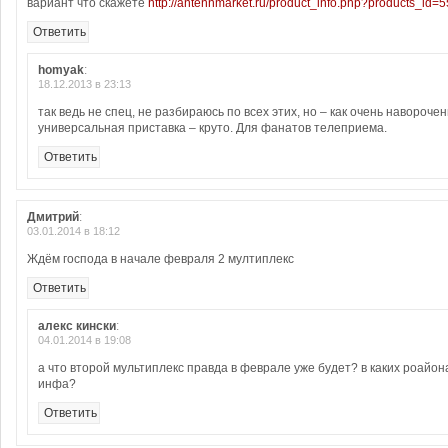
вариант что скажете
http://antennmarket.ru/product_info.php?products_id=
Ответить
homyak
:
18.12.2013 в 23:13
так ведь не спец, не разбираюсь по всех этих, но – как очень навороче
универсальная приставка – круто. Для фанатов телеприема.
Ответить
Дмитрий
:
03.01.2014 в 18:12
Ждём господа в начале февраля 2 мултиплекс
Ответить
алекс кински
:
04.01.2014 в 19:08
а что второй мультиплекс правда в феврале уже будет? в каких роайон
инфа?
Ответить