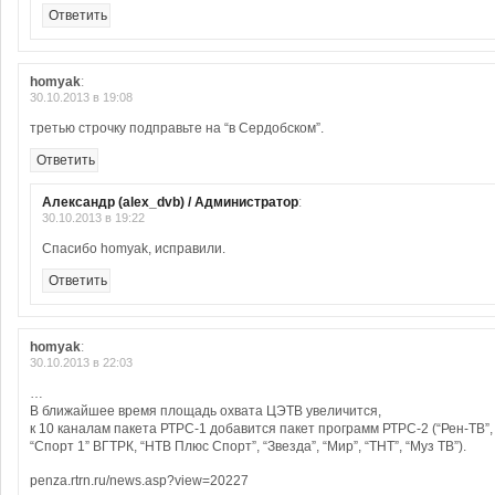
Ответить
homyak
:
30.10.2013 в 19:08
третью строчку подправьте на “в Сердобском”.
Ответить
Александр (alex_dvb) / Администратор
:
30.10.2013 в 19:22
Спасибо homyak, исправили.
Ответить
homyak
:
30.10.2013 в 22:03
…
В ближайшее время площадь охвата ЦЭТВ увеличится,
к 10 каналам пакета РТРС-1 добавится пакет программ РТРС-2 (“Рен-ТВ”, 
“Спорт 1” ВГТРК, “НТВ Плюс Спорт”, “Звезда”, “Мир”, “ТНТ”, “Муз ТВ”).
penza.rtrn.ru/news.asp?view=20227