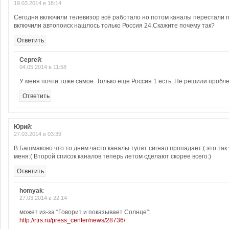
19.03.2014 в 18:14
Сегодня включили телевизор всё работало но потом каналы перестали 
включили автопоиск нашлось только Россия 24.Скажите почему так?
Ответить
Сергей
:
04.05.2014 в 11:58
У меня почти тоже самое. Только еще Россия 1 есть. Не решили проб
Ответить
Юрий
:
27.03.2014 в 03:39
В Башмаково что то днем часто каналы тупят сигнал пропадает:( это так 
меня:( Второй список каналов теперь летом сделают скорее всего:)
Ответить
homyak
:
27.03.2014 в 22:14
может из-за “Говорит и показывает Солнце”:
http://rtrs.ru/press_center/news/28736/