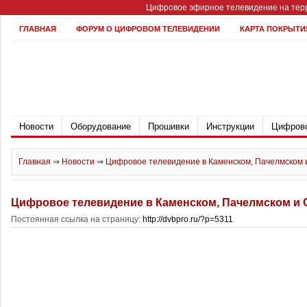
Цифровое эфирное телевидение на терр
ГЛАВНАЯ
ФОРУМ О ЦИФРОВОМ ТЕЛЕВИДЕНИИ
КАРТА ПОКРЫТИ
Новости
Оборудование
Прошивки
Инструкции
Цифрово
Главная
⇒
Новости
⇒
Цифровое телевидение в Каменском, Пачелмском 
Цифровое телевидение в Каменском, Пачелмском и 
Постоянная ссылка на страницу:
http://dvbpro.ru/?p=5311