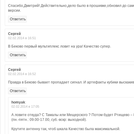
Спасибо,Дмитрий! Действительно,дело было в прошивке,обновил до са
версии.
Ответить
Сергей
:
02.02.2014 в 16:51
В Беково первый мультиплекс ловит на ура! Качество супер.
Ответить
Сергей
:
02.02.2014 в 16:52
Правда в Беково бывает пропадает сигнал. И артефакты кубики выскакив
Ответить
homyak
:
02.02.2014 в 17:05
А ловите откуда? С Тамалы или Мещерского ? Потом будет Ртищево – 8
(пн.-пятн.: 09.00-17.00, суб.-вскр: выходной).
Крутите антенну так, чтоб шкала Качество была максимальной.