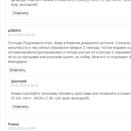
да вроде пока нет. Можно уточнять по 8 (8412) 54-27-57 (пн.-пятн.: 09.00
вскр: выходной).
Ответить
рОМАН
:
14.01.2014 в 01:00
Господа! Подскажите,плиз. Живу в Каменке,домашняя антенна. Сначала
каналов,отр и твц сигнал обрывался каждые 2 секунды, потом недавно в 
оптимизировали,просканировал и теперь россия 24 и россия 1 обрываютс
ли из-за прошивки или ртрсники шалят, не пойму. Мож кто-то подскажет 
благодарен.
Ответить
Дмитрий
:
14.01.2014 в 09:16
Роман поробуйте прошивку обновить приставки или позвонить уточнить
57 (пн.-пятн.: 09.00-17.00, суб.-вскр: выходной).
Ответить
Роман
:
18.01.2014 в 20:09