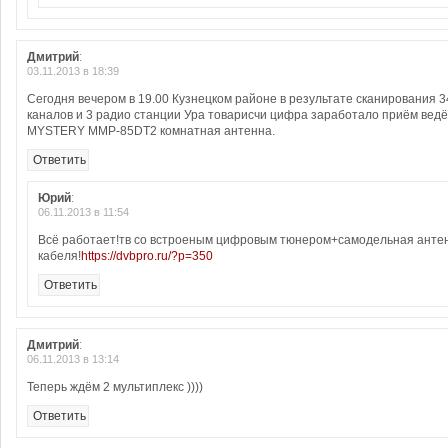
Дмитрий
:
03.11.2013 в 18:39
Сегодня вечером в 19.00 Кузнецком районе в результате сканирования 3
каналов и 3 радио станции Ура товарисчи цифра заработало приём ведё
MYSTERY MMP-85DT2 комнатная антенна.
Ответить
Юрий
:
06.11.2013 в 11:54
Всё работает!тв со встроеным цифровым тюнером+самодельная антен
кабеля!
https://dvbpro.ru/?p=350
Ответить
Дмитрий
:
06.11.2013 в 13:14
Теперь ждём 2 мультиплекс ))))
Ответить