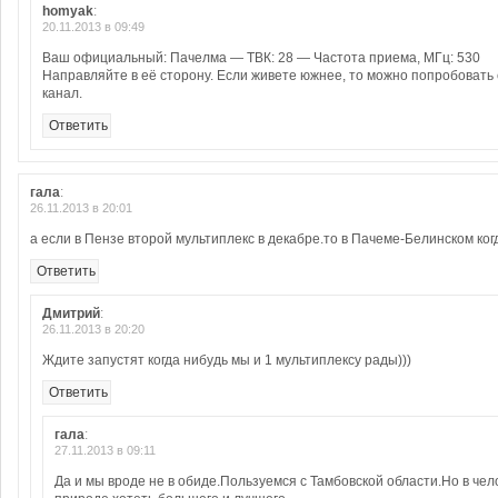
homyak
:
20.11.2013 в 09:49
Ваш официальный: Пачелма — ТВК: 28 — Частота приема, МГц: 530
Направляйте в её сторону. Если живете южнее, то можно попробовать 
канал.
Ответить
гала
:
26.11.2013 в 20:01
а если в Пензе второй мультиплекс в декабре.то в Пачеме-Белинском ког
Ответить
Дмитрий
:
26.11.2013 в 20:20
Ждите запустят когда нибудь мы и 1 мультиплексу рады)))
Ответить
гала
:
27.11.2013 в 09:11
Да и мы вроде не в обиде.Пользуемся с Тамбовской области.Но в чел