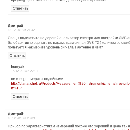
предыдущий ответ и обновиться до последней прошивки.
Ответить
Дмитрий
:
18.12.2013 в 21:42
Спецы подскажите не дорогой анализатор спектра для настройки ДМВ 
бы объективно оценить по параметрам сигнал DVB-T2 ( количество ошибо
пользуется как мерите уровень сигнала в антенне и чем?
Ответить
homyak
:
18.12.2013 в 22:01
не спец, но меряют подобными:
http://planar.chel.ru/Products/Measurement%20instrument/izmeritelnye-pribo
it/it-15/
Ответить
Дмитрий
:
18.12.2013 в 23:03
Прибор по характеристикам измерений похоже что хороший и цена так н