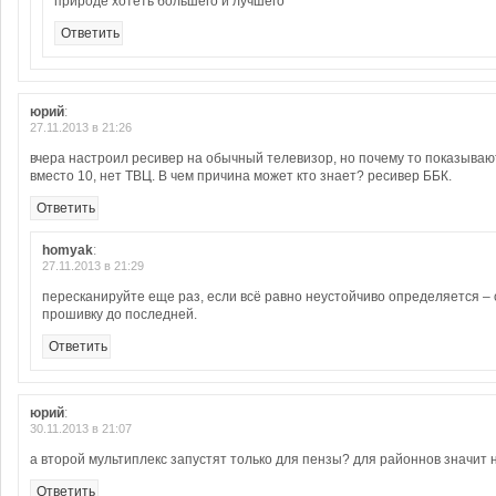
природе хотеть большего и лучшего
Ответить
юрий
:
27.11.2013 в 21:26
вчера настроил ресивер на обычный телевизор, но почему то показывают
вместо 10, нет ТВЦ. В чем причина может кто знает? ресивер ББК.
Ответить
homyak
:
27.11.2013 в 21:29
пересканируйте еще раз, если всё равно неустойчиво определяется –
прошивку до последней.
Ответить
юрий
:
30.11.2013 в 21:07
а второй мультиплекс запустят только для пензы? для районнов значит 
Ответить