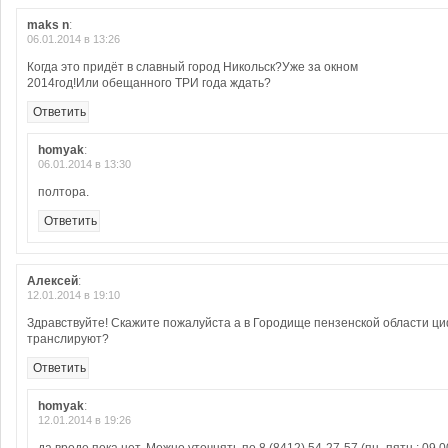
maks n
:
06.01.2014 в 13:26
Когда это придёт в славный город Никольск?Уже за окном
2014год!Или обещанного ТРИ года ждать?
Ответить
homyak
:
06.01.2014 в 13:30
полтора.
Ответить
Алексей
:
12.01.2014 в 19:10
Здравствуйте! Скажите пожалуйста а в Городище пензенской области ци
транслируют?
Ответить
homyak
:
12.01.2014 в 19:26