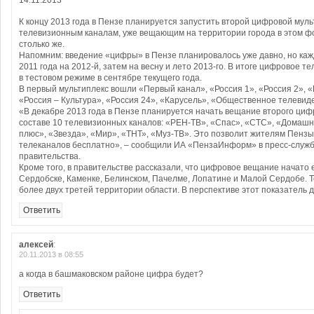
14.11.2013
К концу 2013 года в Пензе планируется запустить второй цифровой мульт
телевизионным каналам, уже вещающим на территории города в этом ф
столько же.
Напомним: введение «цифры» в Пензе планировалось уже давно, но каж
2011 года на 2012-й, затем на весну и лето 2013-го. В итоге цифровое
в тестовом режиме в сентябре текущего года.
В первый мультиплекс вошли «Первый канал», «Россия 1», «Россия 2», 
«Россия – Культура», «Россия 24», «Карусель», «Общественное телевид
«В декабре 2013 года в Пензе планируется начать вещание второго циф
составе 10 телевизионных каналов: «РЕН-ТВ», «Спас», «СТС», «Домаш
плюс», «Звезда», «Мир», «ТНТ», «Муз-ТВ». Это позволит жителям Пенз
телеканалов бесплатно», – сообщили ИА «ПензаИнформ» в пресс-служб
правительства.
Кроме того, в правительстве рассказали, что цифровое вещание начато 
Сердобске, Каменке, Белинском, Пачелме, Лопатине и Малой Сердобе. 
более двух третей территории области. В перспективе этот показатель 
Ответить
алексей
:
20.11.2013 в 08:55
а когда в башмаковском районе цифра будет?
Ответить