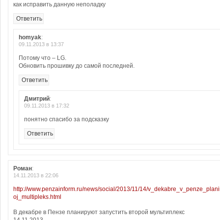
как исправить данную неполадку
Ответить
homyak
:
09.11.2013 в 13:37
Потому что – LG.
Обновить прошивку до самой последней.
Ответить
Дмитрий
:
09.11.2013 в 17:32
понятно спасибо за подсказку
Ответить
Роман
:
14.11.2013 в 22:06
http://www.penzainform.ru/news/social/2013/11/14/v_dekabre_v_penze_planir
oj_multipleks.html
В декабре в Пензе планируют запустить второй мультиплекс