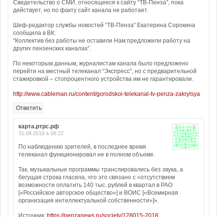
Свидетельство о СМИ, относящееся к сайту “ТВ-Пенза”, пока
действует, но по факту сайт канала не работает.
Шеф-редактор службы новостей “ТВ-Пенза” Екатерина Сорокина
сообщила в ВК:
“Коллектив без работы не оставили Нам предложили работу на
других пензенских каналах”.
По некоторым данным, журналистам канала было предложено
перейти на местный телеканал “Экспресс”, но с предварительной
стажировкой – стопроцентного устройства им не гарантировали.
http://www.cableman.ru/content/gorodskoi-telekanal-tv-penza-zakrylsya
Ответить
карта.ртрс.рф
:
31.08.2018 в 08:22
По наблюдению зрителей, в последнее время
телеканал функционировал не в полном объеме.
Так, музыкальные программы транслировались без звука, а
бегущая строка гласила, что это связано с «отсутствием
возможности оплатить 140 тыс. рублей в квартал в РАО
[«Российское авторское общество»] и ВОИС [«Всемирная
организация интеллектуальной собственности»]».
Источник:
https://penzanews.ru/society/128015-2018