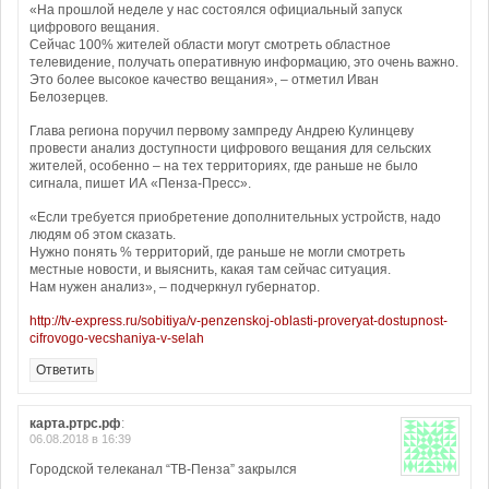
«На прошлой неделе у нас состоялся официальный запуск
цифрового вещания.
Сейчас 100% жителей области могут смотреть областное
телевидение, получать оперативную информацию, это очень важно.
Это более высокое качество вещания», – отметил Иван
Белозерцев.
Глава региона поручил первому зампреду Андрею Кулинцеву
провести анализ доступности цифрового вещания для сельских
жителей, особенно – на тех территориях, где раньше не было
сигнала, пишет ИА «Пенза-Пресс».
«Если требуется приобретение дополнительных устройств, надо
людям об этом сказать.
Нужно понять % территорий, где раньше не могли смотреть
местные новости, и выяснить, какая там сейчас ситуация.
Нам нужен анализ», – подчеркнул губернатор.
http://tv-express.ru/sobitiya/v-penzenskoj-oblasti-proveryat-dostupnost-
cifrovogo-vecshaniya-v-selah
Ответить
карта.ртрс.рф
:
06.08.2018 в 16:39
Городской телеканал “ТВ-Пенза” закрылся