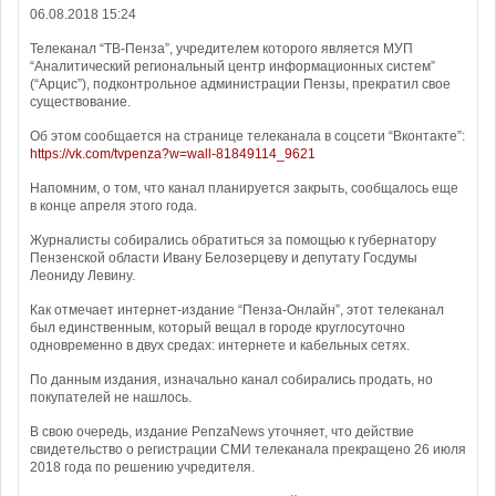
06.08.2018 15:24
Телеканал “ТВ-Пенза”, учредителем которого является МУП
“Аналитический региональный центр информационных систем”
(“Арцис”), подконтрольное администрации Пензы, прекратил свое
существование.
Об этом сообщается на странице телеканала в соцсети “Вконтакте”:
https://vk.com/tvpenza?w=wall-81849114_9621
Напомним, о том, что канал планируется закрыть, сообщалось еще
в конце апреля этого года.
Журналисты собирались обратиться за помощью к губернатору
Пензенской области Ивану Белозерцеву и депутату Госдумы
Леониду Левину.
Как отмечает интернет-издание “Пенза-Онлайн”, этот телеканал
был единственным, который вещал в городе круглосуточно
одновременно в двух средах: интернете и кабельных сетях.
По данным издания, изначально канал собирались продать, но
покупателей не нашлось.
В свою очередь, издание PenzaNews уточняет, что действие
свидетельство о регистрации СМИ телеканала прекращено 26 июля
2018 года по решению учредителя.