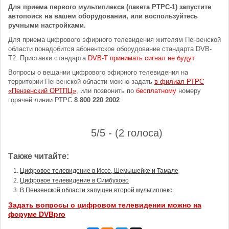
Для приема первого мультиплекса (пакета РТРС-1) запустите
автопоиск на вашем оборудовании, или воспользуйтесь
ручными настройками.
Для приема цифрового эфирного телевидения жителям Пензенской
области понадобится абонентское оборудование стандарта DVB-
T2. Приставки стандарта
DVB-T принимать сигнал не будут
.
Вопросы о вещании цифрового эфирного телевидения на
территории Пензенской области можно задать
в филиал РТРС
«Пензенский ОРТПЦ»
, или позвонить по
бесплатному
номеру
горячей линии РТРС
8 800 220 2002
.
5/5 - (2 голоса)
Также читайте:
Цифровое телевидение в Иссе, Шемышейке и Тамале
Цифровое телевидение в Симбухово
В Пензенской области запущен второй мультиплекс
Задать вопросы о цифровом телевидении можно на
форуме DVBpro