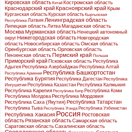
Кировская область
Костромская область
Китай
Красноярский край
Краснодарский край
Крым
Курганская область
Курская область
Кыргызская
Ленинградская область
Латвия
Республика
Липецкая область
Магаданская область
Литва
Москва
Мурманская область
Ненецкий автономный
Нижегородская область
округ
Новгородская
Новосибирская область
область
Омская область
Оренбургская область
Орловская область
Пермский край
Пензенская область
Польша
Приморский край
Псковская область
Республика
Адыгея
Республика Азербайджан
Республика Алтай
Республика Башкортостан
Республика Армения
Республика Бурятия
Республика Дагестан
Республика
Республика Казахстан
Ингушетия
Республика Калмыкия
Республика Карелия
Республика Коми
Республика Кипр
Республика Мордовия
Республика Молдова
Республика Татарстан
Республика Саха (Якутия)
Республика Тыва
Республика Узбекистан
Республика Уганда
Россия
Республика Хакасия
Ростовская
область
Рязанская область
Самарская область
Саратовская область
Сахалинская область