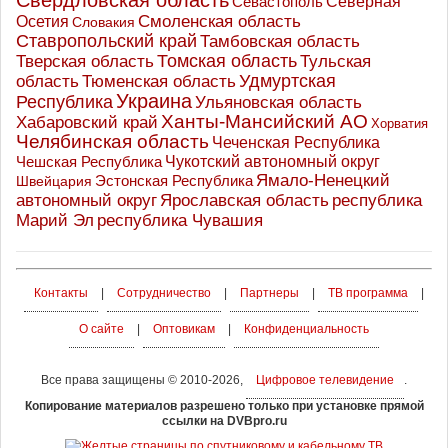
Свердловская область
Северная
Севастополь
Осетия
Смоленская область
Словакия
Ставропольский край
Тамбовская область
Томская область
Тверская область
Тульская
Удмуртская
Тюменская область
область
Украина
Республика
Ульяновская область
Ханты-Мансийский АО
Хабаровский край
Хорватия
Челябинская область
Чеченская Республика
Чешская Республика
Чукотский автономный округ
Ямало-Ненецкий
Эстонская Республика
Швейцария
Ярославская область
республика
автономный округ
Марий Эл
республика Чувашия
Контакты
|
Сотрудничество
|
Партнеры
|
ТВ программа
|
О сайте
|
Оптовикам
|
Конфиденциальность
Все права защищены © 2010-2026,
Цифровое телевидение
.
Копирование материалов разрешено только при установке прямой
ссылки на DVBpro.ru