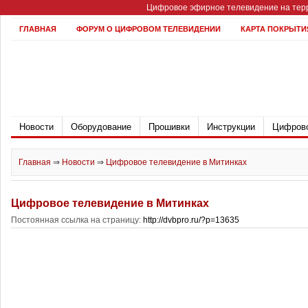
Цифровое эфирное телевидение на терр
ГЛАВНАЯ
ФОРУМ О ЦИФРОВОМ ТЕЛЕВИДЕНИИ
КАРТА ПОКРЫТИ
Новости
Оборудование
Прошивки
Инструкции
Цифрово
Главная
⇒
Новости
⇒
Цифровое телевидение в Митинках
Цифровое телевидение в Митинках
Постоянная ссылка на страницу:
http://dvbpro.ru/?p=13635