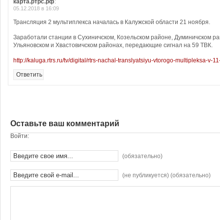
карта.ртрс.рф
:
05.12.2018 в 16:09
Трансляция 2 мультиплекса началась в Калужской области 21 ноября.
Заработали станции в Сухиничском, Козельском районе, Думиничском р
Ульяновском и Хвастовичском районах, передающие сигнал на 59 ТВК.
http://kaluga.rtrs.ru/tv/digital/rtrs-nachal-translyatsiyu-vtorogo-multipleksa-v-1
Ответить
Оставьте ваш комментарий
Войти:
(обязательно)
(не публикуется) (обязательно)