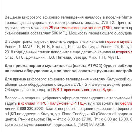
Вещание цифрового эфирного телевидения началось в поселке Митин
Трансляция запущена в тестовом режиме стандарта DVB-T2. Принять 
мультиплекса можно
на 25-ом телевизионном канале (ТВК)
, частота 
сканирования составляет 506 МГц. Мощность передающего оборудова
В эфире транслируются десять федеральных каналов
первого мульт
Россия 1, МАТЧ ТВ, НТВ, 5 канал, Россия-Культура, Россия 24, Карус
2018 года данный список пополнится еще десятью каналами
второго 
Спас, СТС, Домашний, ТВ3, Пятница, Звезда, Мир, ТНТ, МузТВ.
Для приема первого мультиплекса (пакета РТРС-1) будет необход
на вашем оборудовании, или воспользоваться ручными настрой
Для приема цифрового эфирного телевидения жителям Калужской об
абонентское оборудование стандарта DVB-T2 и антенна дециметровог
Оборудование стандарта
DVB-T принимать сигнал не будет
.
Вопросы о вещании цифрового эфирного телевидения на территории 
задать
в филиал РТРС «Калужский ОРТПЦ»
, или позвонить по
беспл
линии
8 800 220 2002
. Также, вопросы о вещании цифрового эфирног
в ЦКП по адресу: г. Калуга, ул. Поле Свободы, 40 (Областной радио
центр). Режим работы: Пн. – Чт.: с 8.00 до 17.00, Пт.: с 8.00 до 15.00
Центра консультационной поддержки: 8 (4842) 90-90-19.