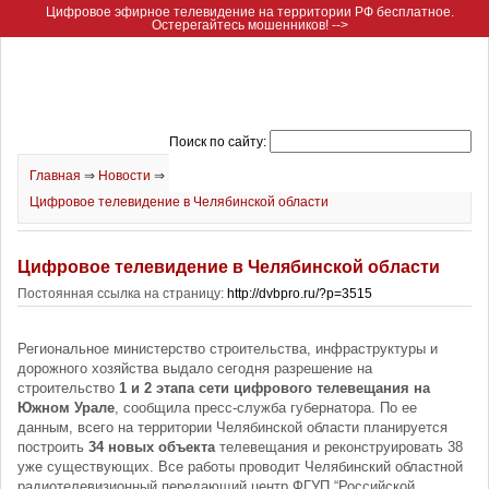
Цифровое эфирное телевидение на территории РФ бесплатное.
Остерегайтесь мошенников! -->
Поиск по сайту:
Главная
⇒
Новости
⇒
Цифровое телевидение в Челябинской области
Цифровое телевидение в Челябинской области
Постоянная ссылка на страницу:
http://dvbpro.ru/?p=3515
Региональное министерство строительства, инфраструктуры и
дорожного хозяйства выдало сегодня разрешение на
строительство
1 и 2 этапа сети цифрового телевещания на
Южном Урале
, сообщила пресс-служба губернатора. По ее
данным, всего на территории Челябинской области планируется
построить
34 новых объекта
телевещания и реконструировать 38
уже существующих. Все работы проводит Челябинский областной
радиотелевизионный передающий центр ФГУП “Российской