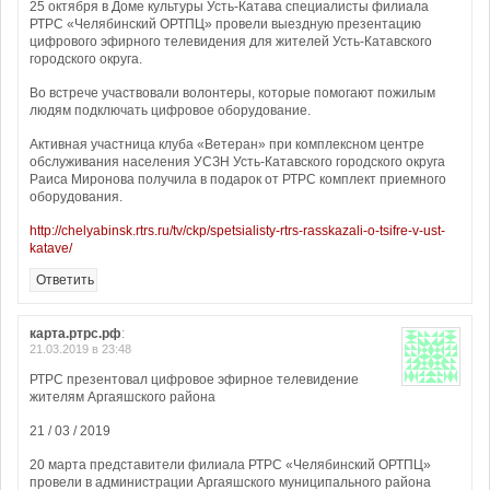
25 октября в Доме культуры Усть-Катава специалисты филиала
РТРС «Челябинский ОРТПЦ» провели выездную презентацию
цифрового эфирного телевидения для жителей Усть-Катавского
городского округа.
Во встрече участвовали волонтеры, которые помогают пожилым
людям подключать цифровое оборудование.
Активная участница клуба «Ветеран» при комплексном центре
обслуживания населения УСЗН Усть-Катавского городского округа
Раиса Миронова получила в подарок от РТРС комплект приемного
оборудования.
http://chelyabinsk.rtrs.ru/tv/ckp/spetsialisty-rtrs-rasskazali-o-tsifre-v-ust-
katave/
Ответить
карта.ртрс.рф
:
21.03.2019 в 23:48
РТРС презентовал цифровое эфирное телевидение
жителям Аргаяшского района
21 / 03 / 2019
20 марта представители филиала РТРС «Челябинский ОРТПЦ»
провели в администрации Аргаяшского муниципального района