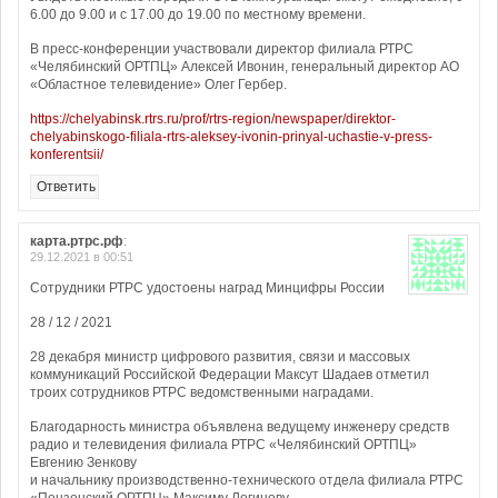
6.00 до 9.00 и с 17.00 до 19.00 по местному времени.
В пресс-конференции участвовали директор филиала РТРС
«Челябинский ОРТПЦ» Алексей Ивонин, генеральный директор АО
«Областное телевидение» Олег Гербер.
https://chelyabinsk.rtrs.ru/prof/rtrs-region/newspaper/direktor-
chelyabinskogo-filiala-rtrs-aleksey-ivonin-prinyal-uchastie-v-press-
konferentsii/
Ответить
карта.ртрс.рф
:
29.12.2021 в 00:51
Сотрудники РТРС удостоены наград Минцифры России
28 / 12 / 2021
28 декабря министр цифрового развития, связи и массовых
коммуникаций Российской Федерации Максут Шадаев отметил
троих сотрудников РТРС ведомственными наградами.
Благодарность министра объявлена ведущему инженеру средств
радио и телевидения филиала РТРС «Челябинский ОРТПЦ»
Евгению Зенкову
и начальнику производственно-технического отдела филиала РТРС