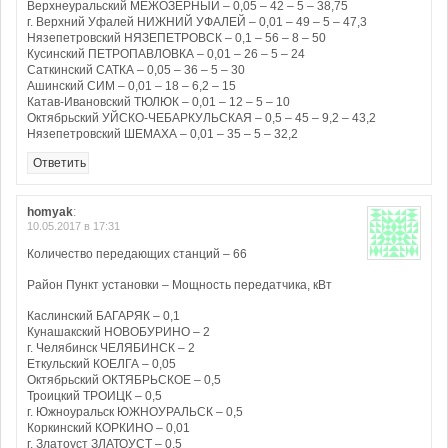
Верхнеуральский МЕЖОЗЕРНЫЙ – 0,05 – 42 – 5 – 38,75
г. Верхний Уфалей НИЖНИЙ УФАЛЕЙ – 0,01 – 49 – 5 – 47,3
Нязепетровский НЯЗЕПЕТРОВСК – 0,1 – 56 – 8 – 50
Кусинский ПЕТРОПАВЛОВКА – 0,01 – 26 – 5 – 24
Саткинский САТКА – 0,05 – 36 – 5 – 30
Ашинский СИМ – 0,01 – 18 – 6,2 – 15
Катав-Ивановский ТЮЛЮК – 0,01 – 12 – 5 – 10
Октябрьский УЙСКО-ЧЕБАРКУЛЬСКАЯ – 0,5 – 45 – 9,2 – 43,2
Нязепетровский ШЕМАХА – 0,01 – 35 – 5 – 32,2
Ответить
homyak
:
10.05.2017 в 17:31
Количество передающих станций – 66
Район Пункт установки – Мощность передатчика, кВт
Каслинский БАГАРЯК – 0,1
Кунашакский НОВОБУРИНО – 2
г. Челябинск ЧЕЛЯБИНСК – 2
Еткульский КОЕЛГА – 0,05
Октябрьский ОКТЯБРЬСКОЕ – 0,5
Троицкий ТРОИЦК – 0,5
г. Южноуральск ЮЖНОУРАЛЬСК – 0,5
Коркинский КОРКИНО – 0,01
г. Златоуст ЗЛАТОУСТ – 0,5