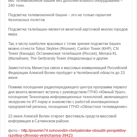
Вес телевизионной башни без дополнительного оборудования –
240 тонн.
Подсветка телевизионной башни – это не только гарантия
безопасных полетов.
Подсветка телебашен является визитной карточкой многих городов
мира.
Так, к числу наиболее красивых с точки зрения подсветки башен
можно отнести Tokyo Skytree (Япония), Canton Tower (КНР), CN
Tower (Канада), Останкинская телебашня (Россия), Menara KL
(Малайзия), The Gerbrandy Tower (Нидерланды) и другие.
Заместитель Министра связи и массовых коммуникаций Российской
Федерации Алексей Волин пробудет в Челябинской области до 23
июня.
Помимо посещения радиопередающего центра программа первого
дня визита включает встречу с руководством ГПЧО «Южный Урал»,
посещение Технопарка информационных технологий, включающего
экскурсию по ИТ-парку и знакомство с работой инновационных
предприятий региона, посещение ГПЧО «Областное телевидение».
22 июня Алексей Волин откроет фестиваль средств массовой
информации в Саткинском районе.
фото –
http://pravmin74.ru/novosti/v-chelyabinske-obsudili-perspektivy-
razvitiya-cifrovogo-veshchaniya-39423