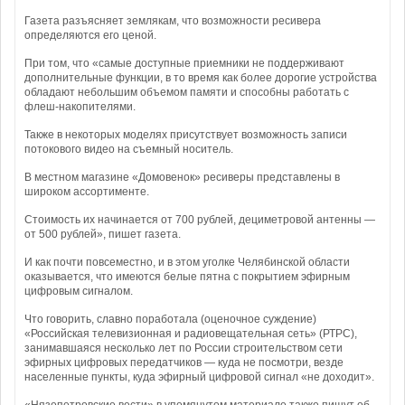
Газета разъясняет землякам, что возможности ресивера
определяются его ценой.
При том, что «самые доступные приемники не поддерживают
дополнительные функции, в то время как более дорогие устройства
обладают небольшим объемом памяти и способны работать с
флеш-накопителями.
Также в некоторых моделях присутствует возможность записи
потокового видео на съемный носитель.
В местном магазине «Домовенок» ресиверы представлены в
широком ассортименте.
Стоимость их начинается от 700 рублей, дециметровой антенны —
от 500 рублей», пишет газета.
И как почти повсеместно, и в этом уголке Челябинской области
оказывается, что имеются белые пятна с покрытием эфирным
цифровым сигналом.
Что говорить, славно поработала (оценочное суждение)
«Российская телевизионная и радиовещательная сеть» (РТРС),
занимавшаяся несколько лет по России строительством сети
эфирных цифровых передатчиков — куда не посмотри, везде
населенные пункты, куда эфирный цифровой сигнал «не доходит».