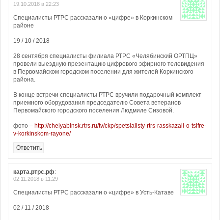
19.10.2018 в 22:23
Специалисты РТРС рассказали о «цифре» в Коркинском
районе
19 / 10 / 2018
28 сентября специалисты филиала РТРС «Челябинский ОРТПЦ»
провели выездную презентацию цифрового эфирного телевидения
в Первомайском городском поселении для жителей Коркинского
района.
В конце встречи специалисты РТРС вручили подарочный комплект
приемного оборудования председателю Совета ветеранов
Первомайского городского поселения Людмиле Сизовой.
фото –
http://chelyabinsk.rtrs.ru/tv/ckp/spetsialisty-rtrs-rasskazali-o-tsifre-
v-korkinskom-rayone/
Ответить
карта.ртрс.рф
:
02.11.2018 в 11:29
Специалисты РТРС рассказали о «цифре» в Усть-Катаве
02 / 11 / 2018