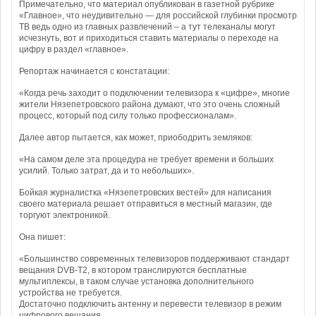
Примечательно, что материал опубликован в газетной рубрике
«Главное», что неудивительно — для российской глубинки просмотр
ТВ ведь одно из главных развлечений – а тут телеканалы могут
исчезнуть, вот и приходиться ставить материалы о переходе на
цифру в раздел «главное».
Репортаж начинается с констатации:
«Когда речь заходит о подключении телевизора к «цифре», многие
жители Нязепетровского района думают, что это очень сложный
процесс, который под силу только профессионалам».
Далее автор пытается, как может, приободрить земляков:
«На самом деле эта процедура не требует времени и больших
усилий. Только затрат, да и то небольших».
Бойкая журналистка «Нязепетровских вестей» для написания
своего материала решает отправиться в местный магазин, где
торгуют электроникой.
Она пишет:
«Большинство современных телевизоров поддерживают стандарт
вещания DVB-T2, в котором транслируются бесплатные
мультиплексы, в таком случае установка дополнительного
устройства не требуется.
Достаточно подключить антенну и перевести телевизор в режим
цифрового вещания.