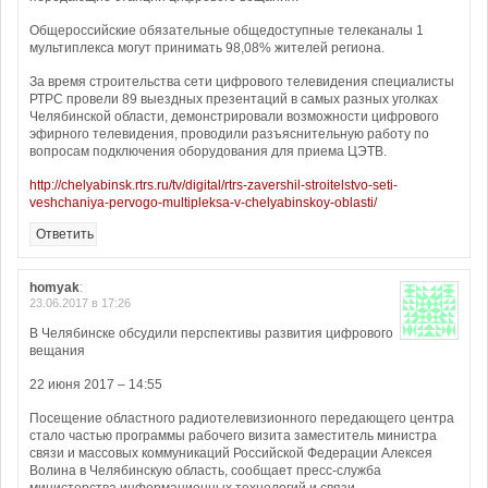
Общероссийские обязательные общедоступные телеканалы 1
мультиплекса могут принимать 98,08% жителей региона.
За время строительства сети цифрового телевидения специалисты
РТРС провели 89 выездных презентаций в самых разных уголках
Челябинской области, демонстрировали возможности цифрового
эфирного телевидения, проводили разъяснительную работу по
вопросам подключения оборудования для приема ЦЭТВ.
http://chelyabinsk.rtrs.ru/tv/digital/rtrs-zavershil-stroitelstvo-seti-
veshchaniya-pervogo-multipleksa-v-chelyabinskoy-oblasti/
Ответить
homyak
:
23.06.2017 в 17:26
В Челябинске обсудили перспективы развития цифрового
вещания
22 июня 2017 – 14:55
Посещение областного радиотелевизионного передающего центра
стало частью программы рабочего визита заместитель министра
связи и массовых коммуникаций Российской Федерации Алексея
Волина в Челябинскую область, сообщает пресс-служба