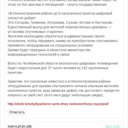
«Нязепетровские вести» в упомянутом материале также пишут об
этом, но без критики и обобщений – газета государственная:
«В Нязепетровском районе до 6 населенных пунктов цифровой
сигнал не дойдет.
Это Ситцева, Гривенка, Аптрякова, Сухово, Котово и Нестерово.
Единственный выход для жителей перечисленных деревень —
установка спутниковых «тарелок».
Жителям необходимо обратиться в администрацию своего
поселения, чтобы оформить заявку на приобретение спутникового
приемного оборудования на специальных условиях.
Заявки будут переданы в областное министерство
информационных технологий и связи.
Всего по Челябинской области бесплатное цифровое телевидение
будет недоступным для 37 тысяч человек из 142 населенных
пунктов».
Заметим, что (насколько известно) и в Нязепетровском районе
оборудование для приема спутникового сигнала обычным жителям
населенных пунктов, куда эфирная цифра «не достигает» придется
покупать за свой счет (хотя им и дадут небольшую скидку).
http://obob.tv/sobytiya/obzor-semi-dney-nedoverchivye-nyazepet/
Ответить
карта.ртрс.рф
: