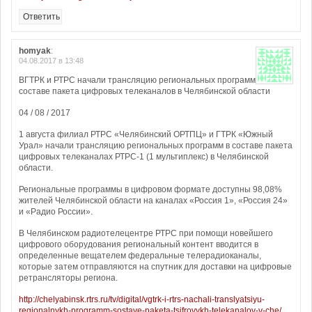
Ответить
homyak
:
04.08.2017 в 13:48
ВГТРК и РТРС начали трансляцию региональных программ
составе пакета цифровых телеканалов в Челябинской области
04 / 08 / 2017
1 августа филиал РТРС «Челябинский ОРТПЦ» и ГТРК «Южный
Урал» начали трансляцию региональных программ в составе пакета
цифровых телеканалах РТРС-1 (1 мультиплекс) в Челябинской
области.
Региональные программы в цифровом формате доступны 98,08%
жителей Челябинской области на каналах «Россия 1», «Россия 24»
и «Радио России».
В Челябинском радиотелецентре РТРС при помощи новейшего
цифрового оборудования региональный контент вводится в
определенные вещателем федеральные телерадиоканалы,
которые затем отправляются на спутник для доставки на цифровые
ретрансляторы региона.
http://chelyabinsk.rtrs.ru/tv/digital/vgtrk-i-rtrs-nachali-translyatsiyu-
regionalnykh-programm-sostave-paketa-tsifrovykh-telekanalov-v-che/