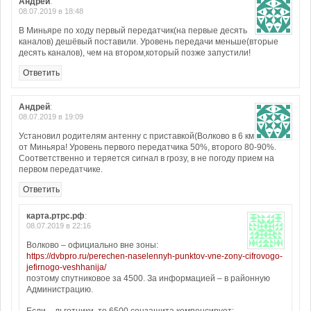
Андрей
:
08.07.2019 в 18:48
В Миньяре по ходу первый передатчик(на первые десять
каналов) дешёвый поставили. Уровень передачи меньше(вторые
десять каналов), чем на втором,который позже запустили!
Ответить
Андрей
:
08.07.2019 в 19:09
Установил родителям антенну с приставкой(Волково в 6 км
от Миньяра! Уровень первого передатчика 50%, второго 80-90%.
Соответственно и теряется сигнал в грозу, в не погоду прием на
первом передатчике.
Ответить
карта.ртрс.рф
:
08.07.2019 в 22:16
Волково – официально вне зоны:
https://dvbpro.ru/perechen-naselennyh-punktov-vne-zony-cifrovogo-
jefirnogo-veshhanija/
поэтому спутниковое за 4500. За информацией – в районную
Администрацию.