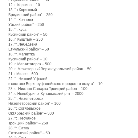
Еткульский район” – 50
12. г. Коркино – 10
13. “п.Коряжный
Брединский район” – 250
14. “г. Кочнево
Уйский район” – 250
15. “г. Куса
Кусинский район” – 50
16. г. Кыштым – 250
17. “г. Лебедевка
Еткульский район” – 50
18. “г. Магнитка
Кусинский район” – 10
19. г. Магнитогорск – 500
20. п.МежозерныйВерхнеуральский район – 50
21. г.Миасс – 500
22. “г. Нижний Уфалей
в составе Верхнеуфалейского городского округа” – 10
23. с. Нижняя Санарка Троицкий район – 100
24. с.Новобурино Кунашакский р-н – 2000
25. “г. Нязепетровск
Нязепетровский район” – 100
26. “с.Октябрьское
Октябрьский район” – 500
27. “с.Песчаное
Троицкий район” – 250
28. “г. Сатка
Саткинский район” – 50