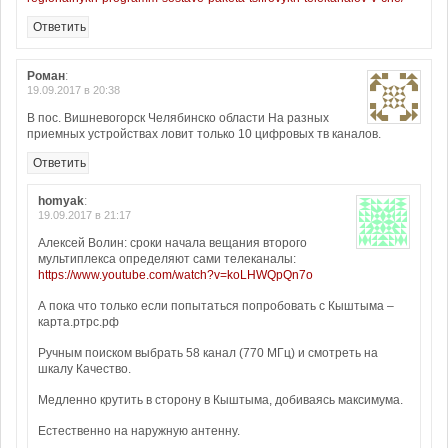
Ответить
Роман
:
19.09.2017 в 20:38
В пос. Вишневогорск Челябинско области На разных
приемных устройствах ловит только 10 цифровых тв каналов.
Ответить
homyak
:
19.09.2017 в 21:17
Алексей Волин: сроки начала вещания второго
мультиплекса определяют сами телеканалы:
https://www.youtube.com/watch?v=koLHWQpQn7o
А пока что только если попытаться попробовать с Кыштыма –
карта.ртрс.рф
Ручным поиском выбрать 58 канал (770 МГц) и смотреть на
шкалу Качество.
Медленно крутить в сторону в Кыштыма, добиваясь максимума.
Естественно на наружную антенну.