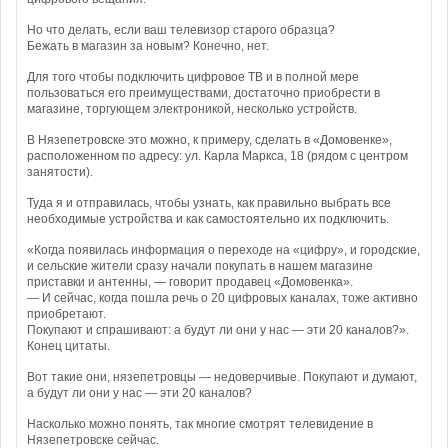
Но что делать, если ваш телевизор старого образца?
Бежать в магазин за новым? Конечно, нет.
Для того чтобы подключить цифровое ТВ и в полной мере
пользоваться его преимуществами, достаточно приобрести в
магазине, торгующем электроникой, несколько устройств.
В Нязепетровске это можно, к примеру, сделать в «Домовенке»,
расположенном по адресу: ул. Карла Маркса, 18 (рядом с центром
занятости).
Туда я и отправилась, чтобы узнать, как правильно выбрать все
необходимые устройства и как самостоятельно их подключить.
«Когда появилась информация о переходе на «цифру», и городские,
и сельские жители сразу начали покупать в нашем магазине
приставки и антенны, — говорит продавец «Домовенка».
— И сейчас, когда пошла речь о 20 цифровых каналах, тоже активно
приобретают.
Покупают и спрашивают: а будут ли они у нас — эти 20 каналов?».
Конец цитаты.
Вот такие они, нязепетровцы — недоверчивые. Покупают и думают,
а будут ли они у нас — эти 20 каналов?
Насколько можно понять, так многие смотрят телевидение в
Нязепетровске сейчас.