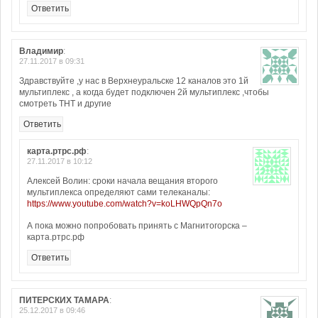
Ответить
Владимир
:
27.11.2017 в 09:31
Здравствуйте ,у нас в Верхнеуральске 12 каналов это 1й
мультиплекс , а когда будет подключен 2й мультиплекс ,чтобы
смотреть ТНТ и другие
Ответить
карта.ртрс.рф
:
27.11.2017 в 10:12
Алексей Волин: сроки начала вещания второго
мультиплекса определяют сами телеканалы:
https://www.youtube.com/watch?v=koLHWQpQn7o
А пока можно попробовать принять с Магнитогорска –
карта.ртрс.рф
Ответить
ПИТЕРСКИХ ТАМАРА
:
25.12.2017 в 09:46