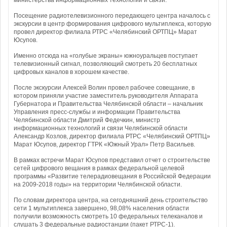
министерства информационных технологий и связи.
Посещение радиотелевизионного передающего центра началось с
экскурсии в центр формирования цифрового мультиплекса, которую
провел директор филиала РТРС «Челябинский ОРТПЦ» Марат
Юсупов.
Именно отсюда на «голубые экраны» южноуральцев поступает
телевизионный сигнал, позволяющий смотреть 20 бесплатных
цифровых каналов в хорошем качестве.
После экскурсии Алексей Волин провел рабочее совещание, в
котором приняли участие заместитель руководителя Аппарата
Губернатора и Правительства Челябинской области – начальник
Управления пресс-службы и информации Правительства
Челябинской области Дмитрий Федечкин, министр
информационных технологий и связи Челябинской области
Александр Козлов, директор филиала РТРС «Челябинский ОРТПЦ»
Марат Юсупов, директор ГТРК «Южный Урал» Петр Васильев.
В рамках встречи Марат Юсупов представил отчет о строительстве
сетей цифрового вещания в рамках федеральной целевой
программы «Развитие телерадиовещания в Российской Федерации
на 2009-2018 годы» на территории Челябинской области.
По словам директора центра, на сегодняшний день строительство
сети 1 мультиплекса завершено, 98,08% населения области
получили возможность смотреть 10 федеральных телеканалов и
слушать 3 федеральные радиостанции (пакет РТРС-1).