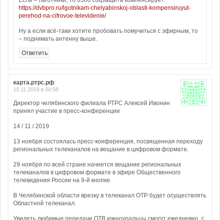
Если – льготники, то 6500 соцзащита компенсирует:
https://dvbpro.ru/lgotnikam-chelyabinskoj-oblasti-kompensiruyut-
perehod-na-cifrovoe-televidenie/
Ну а если всё-таки хотите пробовать помучиться с эфирным, то
– поднимать антенну выше.
Ответить
карта.ртрс.рф
:
15.11.2019 в 00:58
Директор челябинского филиала РТРС Алексей Ивонин
принял участие в пресс-конференции
14 / 11 / 2019
13 ноября состоялась пресс-конференция, посвященная переходу
региональных телеканалов на вещание в цифровом формате.
29 ноября по всей стране начнется вещание региональных
телеканалов в цифровом формате в эфире Общественного
телевидения России на 9-й кнопке.
В Челябинской области врезку в телеканал ОТР будет осуществлять
Областной телеканал.
Увидеть любимые передачи ОТВ южноуральцы смогут ежедневно, с