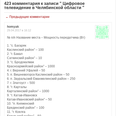
423 комментария к записи " Цифровое
телевидение в Челябинской области "
← Предыдущие комментарии
homyak
:
29.04.2017 в 16:12
№ п/п Название места – Мощность передатчика (Вт)
1. “с. Багаряк
Каслинский район” – 100
2. “г. Бакал
Саткинский район” – 10
3. “с. Бродокалмак
Красноармейский район” – 1000
4. г. Верхний Уфалей – 50
5. п. Вишневогорск Каслинский район – 50
6. п. Зауральский Еманжелинский район – 250
7. г. Златоуст – 500
8. “г. Карталы
Карталинский район” – 1000
9. “г. Катав-Ивановск
Катав-Ивановский район” – 50
10. “п. Княженский
Брединский район” – 100
11. “г. Коелга