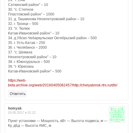
29. “г. Сим
Саткинский район” – 10
30. “с. Степное
Пластовский район” – 1000
31. д. Ташкинова Нязепетровский район – 10
32. г. Троицк – 500
33. “п. Тюлюк
Катав-Ивановский район” – 10
34. д.Уйско-Чебаркульская Октябрьский район – 500
35. г. Усть-Катав – 250
36. г. Челябинск – 2000
37. “с. Шемаха
Нязепетровский район” – 10
38. г. Южноуральск – 500
39. “г. Юрюзань
Катав-Ивановский район” – 500
https://web-
beta.archive.org/web/20160405082457/http://chelyabinsk.rtrs.ru/dtv/
Ответить
homyak
:
03.05.2017 в 01:22
Пункт установки — Мощность, кВт — Высота подвеса, м —
Ку, дБд — Высота АМС, м