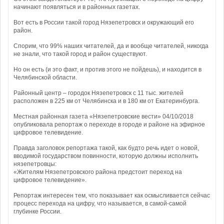
начинают появляться и в районных газетах.
Вот есть в России такой город Нязепетровск и окружающий его
район.
Спорим, что 99% наших читателей, да и вообще читателей, никогда
не знали, что такой город и район существуют.
Но он есть (и это факт, и против этого не пойдешь), и находится в
Челябинской области.
Районный центр – городок Нязепетровск с 11 тыс. жителей
расположен в 225 км от Челябинска и в 180 км от Екатеринбурга.
Местная районная газета «Нязепетровские вести» 04/10/2018
опубликовала репортаж о переходе в городе и районе на эфирное
цифровое телевидение.
Правда заголовок репортажа такой, как будто речь идет о новой,
вводимой государством повинности, которую должны исполнить
нязепетровцы:
«Жителям Нязепетровского района предстоит переход на
цифровое телевидение».
Репортаж интересен тем, что показывает как осмысливается сейчас
процесс перехода на цифру, что называется, в самой-самой
глубинке России.