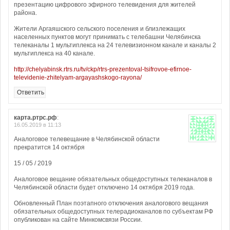
презентацию цифрового эфирного телевидения для жителей
района.
Жители Аргаяшского сельского поселения и близлежащих
населенных пунктов могут принимать с телебашни Челябинска
телеканалы 1 мультиплекса на 24 телевизионном канале и каналы 2
мультиплекса на 40 канале.
http://chelyabinsk.rtrs.ru/tv/ckp/rtrs-prezentoval-tsifrovoe-efirnoe-
televidenie-zhitelyam-argayashskogo-rayona/
Ответить
карта.ртрс.рф
:
16.05.2019 в 11:13
Аналоговое телевещание в Челябинской области
прекратится 14 октября
15 / 05 / 2019
Аналоговое вещание обязательных общедоступных телеканалов в
Челябинской области будет отключено 14 октября 2019 года.
Обновленный План поэтапного отключения аналогового вещания
обязательных общедоступных телерадиоканалов по субъектам РФ
опубликован на сайте Минкомсвязи России.