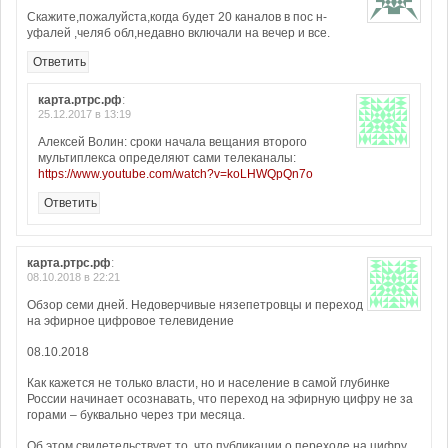
Скажите,пожалуйста,когда будет 20 каналов в пос н-
уфалей ,челяб обл,недавно включали на вечер и все.
Ответить
карта.ртрс.рф
:
25.12.2017 в 13:19
Алексей Волин: сроки начала вещания второго
мультиплекса определяют сами телеканалы:
https://www.youtube.com/watch?v=koLHWQpQn7o
Ответить
карта.ртрс.рф
:
08.10.2018 в 22:21
Обзор семи дней. Недоверчивые нязепетровцы и переход
на эфирное цифровое телевидение
08.10.2018
Как кажется не только власти, но и население в самой глубинке
России начинает осознавать, что переход на эфирную цифру не за
горами – буквально через три месяца.
Об этом свидетельствует то, что публикации о переходе на цифру