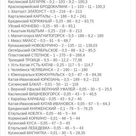
Каслинский БАГАРЯК – 0,1 – 103 – 9,2 – 100,3
Красноармейский БРОДОКАЛМАК – 1 – 103 – 11 – 100,3
г. Златоуст ЗЛАТОУСТ – 0,5 – 216 – 8 – 213
Карталинский КАРТАЛЫ – 1 – 186 – 9,2 – 241
Брединский КОРЯЖНЫЙ – 0,25 – 86 – 9,2 – 83,75
Уйский КОЧНЕВО – 0,25 – 95 – 8 – 93,1
г. Кыштым КЫШТЫМ – 0,25 – 216 – 8 – 213
г. Магнитогорск МАГНИТОГОРСК – 0,5 – 188 – 9,2 – 180
г. Миасс МИАСС – 0,5 – 91 – 8 – 88,7
Кунашакский НОВОБУРИНО – 2 – 135 – 11 – 138,03
Октябрьский ОКТЯБРЬСКОЕ – 0,5 – 88 – 9,2 – 85,5
Пластовский СТЕПНОЕ – 1 – 270 – 8 – 266,4
Троицкий ТРОИЦК – 0,5 – 80 – 12,2 – 77,38
г. Усть-Катав УСТЬ-КАТАВ – 0,25 – 117 – 5 – 114,7
г. Челябинск ЧЕЛЯБИНСК – 2 – 190 – 11 – 180
г. Южноуральск ЮЖНОУРАЛЬСК – 0,5 – 87 – 8 – 84,38
Катав-Ивановский ЮРЮЗАНЬ – 0,5 – 189 – 9,2 – 213
Саткинский БАКАЛ – 0,01 – 50 – 11 – 118
г. Верхний Уфалей ВЕРХНИЙ УФАЛЕЙ – 0,05 – 30 – 5 – 25,5
Каслинский ВИШНЕВОГОРСК – 0,05 – 43 – 5 – 40,5
г. Карабаш КАРАБАШ – 0,05 – 43 – 9,2 – 40
Катав-Ивановский КАТАВ-ИВАНОВСК – 0,05 – 67 – 5 – 64,3
Брединский КНЯЖЕНСКИЙ – 0,1 – 79 – 5 – 76,25
Еткульский КОЕЛГА – 0,05 – 46 – 5 – 44
Коркинский КОРКИНО – 0,01 – 48 – 5 – 44
Кусинский КУСА – 0,05 – 47 – 5 – 45
Еткульский ЛЕБЕДЕВКА – 0,05 – 46 – 5 – 43
Кусинский МАГНИТКА – 0,01 – 30 – 5 – 28,35