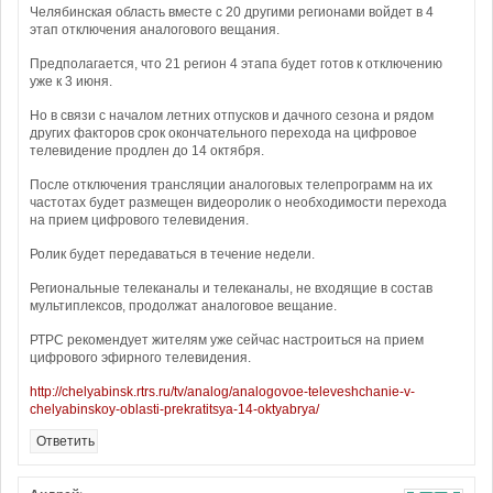
Челябинская область вместе с 20 другими регионами войдет в 4
этап отключения аналогового вещания.
Предполагается, что 21 регион 4 этапа будет готов к отключению
уже к 3 июня.
Но в связи с началом летних отпусков и дачного сезона и рядом
других факторов срок окончательного перехода на цифровое
телевидение продлен до 14 октября.
После отключения трансляции аналоговых телепрограмм на их
частотах будет размещен видеоролик о необходимости перехода
на прием цифрового телевидения.
Ролик будет передаваться в течение недели.
Региональные телеканалы и телеканалы, не входящие в состав
мультиплексов, продолжат аналоговое вещание.
РТРС рекомендует жителям уже сейчас настроиться на прием
цифрового эфирного телевидения.
http://chelyabinsk.rtrs.ru/tv/analog/analogovoe-televeshchanie-v-
chelyabinskoy-oblasti-prekratitsya-14-oktyabrya/
Ответить