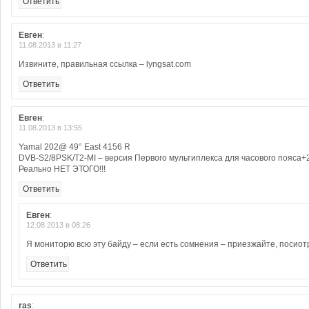
Ответить
Евген
:
11.08.2013 в 11:27
Извините, правильная ссылка – lyngsat.com
Ответить
Евген
:
11.08.2013 в 13:55
Yamal 202@ 49° East 4156 R
DVB-S2/8PSK/T2-MI – версия Первого мультиплекса для часового пояса+2
Реально НЕТ ЭТОГО!!!
Ответить
Евген
:
12.08.2013 в 08:26
Я мониторю всю эту байду – если есть сомнения – приезжайте, посиот
Ответить
ras
: