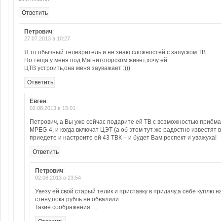
Ответить
Петрович
:
27.07.2013 в 10:27
Я то обычный телезритель и не знаю сложностей с запуском ТВ.
Но тёща у меня под Магнитогорском живёт,хочу ей
ЦТВ устроить,она меня зауважает :)))
Ответить
Евген
:
02.08.2013 в 15:01
Петрович, а Вы уже сейчас подарите ей ТВ с возможностью приём
MPEG-4, и когда включат ЦЭТ (а об этом тут же радостно известят 
приедете и настроите ей 43 ТВК – и будет Вам респект и уважуха!
Ответить
Петрович
:
02.08.2013 в 23:54
Увезу ей свой старый телик и приставку в придачу,а себе куплю н
стену,пока рубль не обвалили.
Такие соображения …