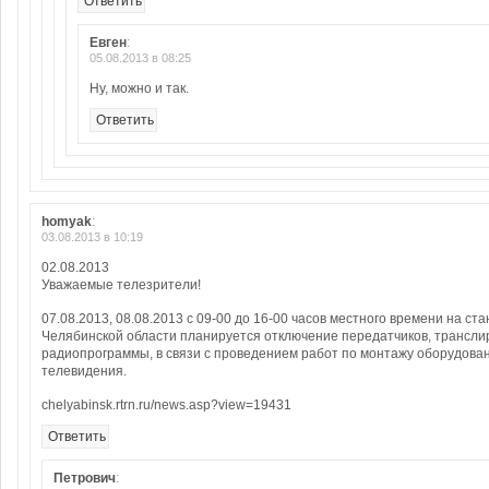
Ответить
Евген
:
05.08.2013 в 08:25
Ну, можно и так.
Ответить
homyak
:
03.08.2013 в 10:19
02.08.2013
Уважаемые телезрители!
07.08.2013, 08.08.2013 с 09-00 до 16-00 часов местного времени на ст
Челябинской области планируется отключение передатчиков, трансли
радиопрограммы, в связи с проведением работ по монтажу оборудова
телевидения.
chelyabinsk.rtrn.ru/news.asp?view=19431
Ответить
Петрович
: