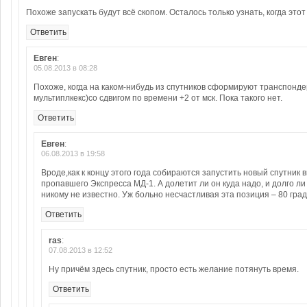
Похоже запускать будут всё скопом. Осталось только узнать, когда этот
Ответить
Евген
:
05.08.2013 в 08:28
Похоже, когда на каком-нибудь из спутников сформируют транспондер 
мультиплкекс)со сдвигом по времени +2 от мск. Пока такого нет.
Ответить
Евген
:
06.08.2013 в 19:58
Вроде,как к концу этого года собираются запустить новый спутник 
пропавшего Экспресса МД-1. А долетит ли он куда надо, и долго ли
никому не известно. Уж больно несчастливая эта позиция – 80 град.
Ответить
ras
:
07.08.2013 в 12:52
Ну причём здесь спутник, просто есть желание потянуть время.
Ответить