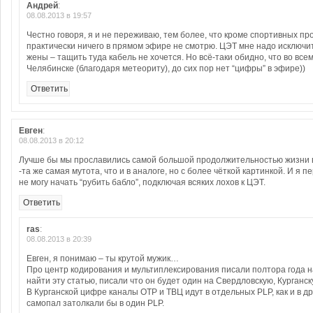
Андрей
:
08.08.2013 в 19:57
Честно говоря, я и не переживаю, тем более, что кроме спортивных пр
практически ничего в прямом эфире не смотрю. ЦЭТ мне надо исключите
жены – тащить туда кабель не хочется. Но всё-таки обидно, что во вс
Челябинске (благодаря метеориту), до сих пор нет “цифры” в эфире))
Ответить
Евген
:
08.08.2013 в 20:12
Лучше бы мы прославились самой большой продолжительностью жизни 
-та же самая мутота, что и в аналоге, но с более чёткой картинкой. И я 
не могу начать “рубить бабло”, подключая всяких лохов к ЦЭТ.
Ответить
ras
:
08.08.2013 в 20:39
Евген, я понимаю – ты крутой мужик…
Про центр кодирования и мультиплексирования писали полтора года на
найти эту статью, писали что он будет один на Свердловскую, Курганск
В Курганской цифре каналы ОТР и ТВЦ идут в отдельных PLP, как и в д
самопал затолкали бы в один PLP.