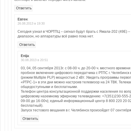
Ответить
Евген
:
26.08.2013 в 19:30
Сегодня узнал в ЧОРТПЦ – сигнал будут брать с Ямала-202 (49Е) –
диапазон, но аппаратуры всё равно пока нет.
Ответить
Enija
:
30.08.2013 в 20:51
03, 04, 05 сентября 2013г. с 08-00 ч. до 20-00 ч. местного времен
пробное включение цифрового передатчика с РТПС г. Челябинск 
(режим Multiple PLP) мощностью 2 кВт. Увидеть программы перво
«РТРС-1» в эти дни можно настроив телевизор на 24 ТВК. Телека
общедоступными и бесплатными.
Телефон центра консультационной поддержки населения по воп
цифровому наземному эфирному телевидению: +7(351)230-555-2
09-00 до 16-00ч); единый информационный центр 8 800 220 20 02
бесплатный).
Запуск тестового вещания в г. Челябинск произойдет 07 сентября 
Ответить