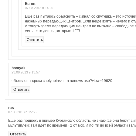
Евген
:
07.08.2013 в 14:25
Ещё раз пытаюсь объяснить – сигнал со спутника – это источни
наземных передающих центров. Если негде взять – нечего и от
А тянуть время передающим центрам не выгодно – свободное 
есть – это деньги, которых НЕТ!
Ответить
homyak
:
23.08.2013 в 13:57
объявлены сроки chelyabinsk.rtrn.ru/news.asp?view=19620
Ответить
ras
:
07.08.2013 в 15:56
Ещё раз привожу в пример Курганскую область, не знаю где они берут сиг
мультиплекс там идёт по времени +2 от мск. И почти во всей области за
Ответить