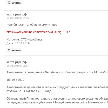
Ответить
карта.ртрс.рф
:
19.03.2019 в 14:30
Челябинская телебашня сменит цвет
https://www.youtube.com/watch?v=FIsuNgRE5Fs
Источник: СТС-Челябинск
Дата: 07.03.2019
Ответить
карта.ртрс.рф
:
16.05.2019 в 11:13
Аналоговое телевещание в Челябинской области прекратится 14 октябр
15 / 05 / 2019
Аналоговое вещание обязательных общедоступных телеканалов в Челяб
отключено 14 октября 2019 года.
Обновленный План поэтапного отключения аналогового вещания обяза
телерадиоканалов по субъектам РФ опубликован на сайте Минкомсвязи 