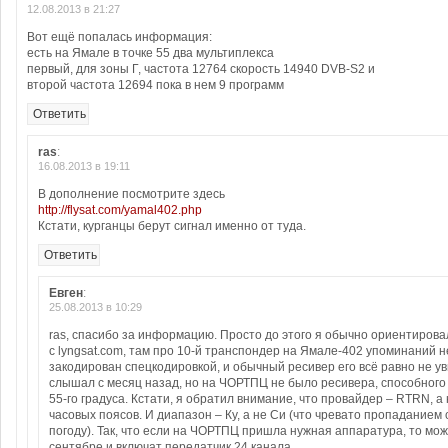
12.08.2013 в 21:27
Вот ещё попалась информация:
есть на Ямале в точке 55 два мультиплекса
первый, для зоны Г, частота 12764 скорость 14940 DVB-S2 и
второй частота 12694 пока в нем 9 программ
Ответить
ras
:
16.08.2013 в 19:11
В дополнение посмотрите здесь
http://flysat.com/yamal402.php
Кстати, курганцы берут сигнал именно от туда.
Ответить
Евген
:
25.08.2013 в 10:29
ras, спасибо за информацию. Просто до этого я обычно ориентиров
с lyngsat.com, там про 10-й транспондер на Ямале-402 упоминаний не
закодирован спецкодировкой, и обычный ресивер его всё равно не ув
слышал с месяц назад, но на ЧОРТПЦ не было ресивера, способного 
55-го градуса. Кстати, я обратил внимание, что провайдер – RTRN, а
часовых поясов. И диапазон – Ку, а не Си (что чревато пропаданием 
погоду). Так, что если на ЧОРТПЦ пришла нужная аппаратура, то мож
сентябре и включат передатчик 24 канала.