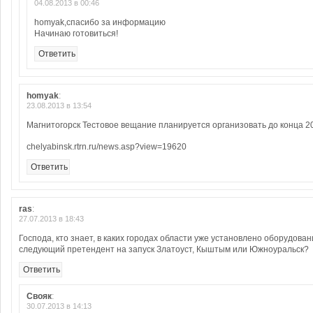
04.08.2013 в 00:46
homyak,спасибо за информацию
Начинаю готовиться!
Ответить
homyak
:
23.08.2013 в 13:54
Магнитогорск Тестовое вещание планируется организовать до конца 20
chelyabinsk.rtrn.ru/news.asp?view=19620
Ответить
ras
:
27.07.2013 в 18:43
Господа, кто знает, в каких городах области уже установлено оборудовани
следующий претендент на запуск Златоуст, Кыштым или Южноуральск?
Ответить
Свояк
:
30.07.2013 в 14:13