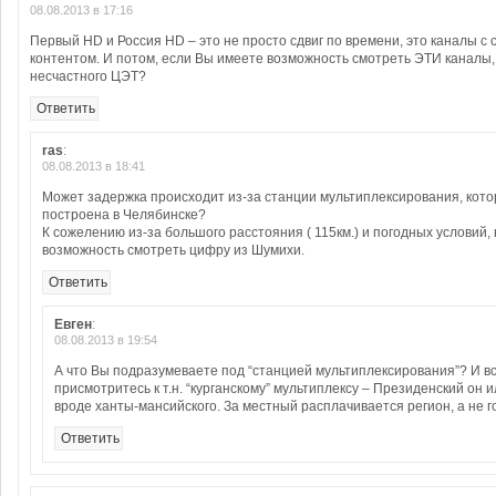
08.08.2013 в 17:16
Первый HD и Россия HD – это не просто сдвиг по времени, это каналы с
контентом. И потом, если Вы имеете возможность смотреть ЭТИ каналы, 
несчастного ЦЭТ?
Ответить
ras
:
08.08.2013 в 18:41
Может задержка происходит из-за станции мультиплексирования, кот
построена в Челябинске?
К сожелению из-за большого расстояния ( 115км.) и погодных условий, 
возможность смотреть цифру из Шумихи.
Ответить
Евген
:
08.08.2013 в 19:54
А что Вы подразумеваете под “станцией мультиплексирования”? И вс
присмотритесь к т.н. “курганскому” мультиплексу – Президенский он 
вроде ханты-мансийского. За местный расплачивается регион, а не г
Ответить