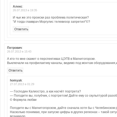
Алекс
:
26.07.2013 в 19:35
И чьи же это происки раз проблема политическая?
“И тогда главврач Моргулис телевизор запретил”©?
Ответить
Петрович
:
26.07.2013 в 15:43
А кто-то мне скажет о перспективах ЦЭТВ в Магнитогорске.
Выключали на профилактику каналы, видимо под монтаж оборудования,
Ответить
homyak
:
27.07.2013 в 01:29
— Господин Калиостро, а как насчёт портрета?
— Погодите вы, голубчик, с портретом! Дайте ему со скульптурой разоб
© Формула любви
Погодите вы с Магнитогорском, дайте сначала хотя бы с Челябинском 
Насколько понимаю, при запуске цифры в других регионах – такой сит
возникало.