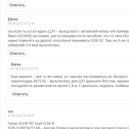
Ответить
Евген
:
09.08.2013 в 21:44
ras.если ты устал ждать ЦЭТ – выход прост: китайский набор лля приёма
Ямал-201(90E) не помню, как он называется по-китайски, что-то типа 
нужно поменять на другой, способный принимать DVB-S2. Там, на 4-ом т
сибирский (+4 мск) мультиплекс.
Ответить
Евген
:
09.08.2013 в 21:55
Ещё вариант – всё то же самое, но тарелку настраиваешь на Экспресс
транспондер,3875 R) – мультиплекс для ЦЭТ Дальнего Востока, вариант
понадобится диаметром не менее 1,8 м. С диапазон, надеюсь, поймёш
Ответить
ras
:
11.08.2013 в 06:05
Yamal 202@ 49° East 4156 R
DVB-S2/8PSK/T2-MI – версия Первого мультиплекса для часового пояса+