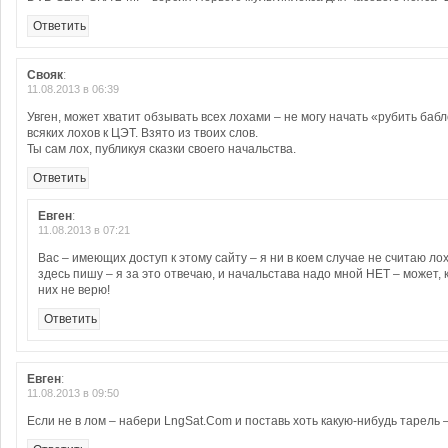
Ответить
Свояк
:
11.08.2013 в 06:39
Увген, может хватит обзывать всех лохами – не могу начать «рубить баб
всяких лохов к ЦЭТ. Взято из твоих слов.
Ты сам лох, публикуя сказки своего начальства.
Ответить
Евген
:
11.08.2013 в 07:21
Вас – имеющих доступ к этому сайту – я ни в коем случае не считаю лох
здесь пишу – я за это отвечаю, и начальстава надо мной НЕТ – может, к
них не верю!
Ответить
Евген
:
11.08.2013 в 09:50
Если не в лом – набери LngSat.Com и поставь хоть какую-нибудь тарел