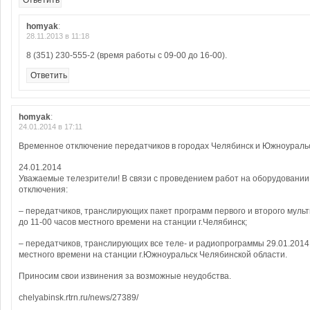
Ответить
homyak
:
28.11.2013 в 11:18
8 (351) 230-555-2 (время работы с 09-00 до 16-00).
Ответить
homyak
:
24.01.2014 в 17:11
Временное отключение передатчиков в городах Челябинск и Южноураль
24.01.2014
Уважаемые телезрители! В связи с проведением работ на оборудовани
отключения:
– передатчиков, транслирующих пакет программ первого и второго мульт
до 11-00 часов местного времени на станции г.Челябинск;
– передатчиков, транслирующих все теле- и радиопрограммы 29.01.2014 
местного времени на станции г.Южноуральск Челябинской области.
Приносим свои извинения за возможные неудобства.
chelyabinsk.rtrn.ru/news/27389/