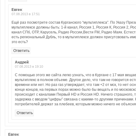
Евген
:
07.08.2013 в 17:51
Ещё раз посмотрите состав Курганского “мультиплекса”. По Указу Пре
мультиплексе должны быть: 1-й канал, Россия 1, Россия К, Россия 2, Рос
канал СПб, ОТР, Карусель, Радио России,Вести FM, Радио Маяк. Естес
есть региональный Дубль, то в мультиплексе должен присутсвовать им
это есть?
Ответить
Андрей
:
07.08.2013 в 19:10
C помощью этого же сайта легко узнать, что в Кургане с 17 мая веща
мультиплекс в полном объеме. Другое дело, что там не говорится ес
времени или нет. Но раз ras утверждает, что там +2 от мск, то нет ос
конце концов, на первых порах можно было бы вещать и по московско
происходит с каналами Первый HD и Россия HD. Ничего страшного, та
задержка с вводом “цифры” связана с какими-то другими причинами. 
потребителей держат за плебеев, которым можно ничего не объясня
Ответить
Евген
: