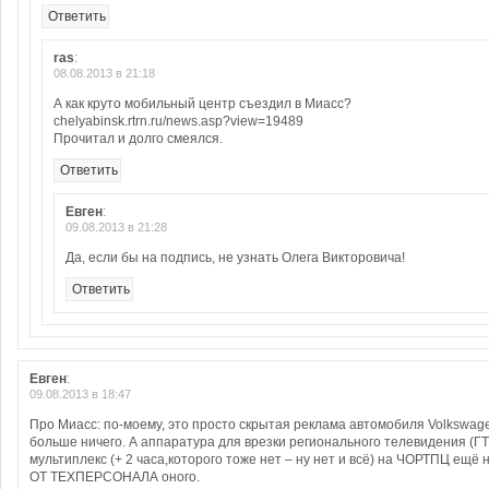
Ответить
ras
:
08.08.2013 в 21:18
А как круто мобильный центр съездил в Миасс?
chelyabinsk.rtrn.ru/news.asp?view=19489
Прочитал и долго смеялся.
Ответить
Евген
:
09.08.2013 в 21:28
Да, если бы на подпись, не узнать Олега Викторовича!
Ответить
Евген
:
09.08.2013 в 18:47
Про Миасс: по-моему, это просто скрытая реклама автомобиля Volkswage
больше ничего. А аппаратура для врезки регионального телевидения (Г
мультиплекс (+ 2 часа,которого тоже нет – ну нет и всё) на ЧОРТПЦ 
ОТ ТЕХПЕРСОНАЛА оного.