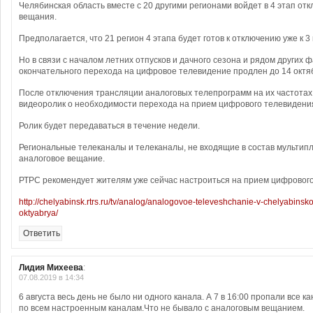
Челябинская область вместе с 20 другими регионами войдет в 4 этап от
вещания.
Предполагается, что 21 регион 4 этапа будет готов к отключению уже к 3
Но в связи с началом летних отпусков и дачного сезона и рядом других ф
окончательного перехода на цифровое телевидение продлен до 14 октя
После отключения трансляции аналоговых телепрограмм на их частота
видеоролик о необходимости перехода на прием цифрового телевидени
Ролик будет передаваться в течение недели.
Региональные телеканалы и телеканалы, не входящие в состав мультип
аналоговое вещание.
РТРС рекомендует жителям уже сейчас настроиться на прием цифровог
http://chelyabinsk.rtrs.ru/tv/analog/analogovoe-televeshchanie-v-chelyabinsko
oktyabrya/
Ответить
Лидия Михеева
:
07.08.2019 в 14:34
6 августа весь день не было ни одного канала. А 7 в 16:00 пропали все к
по всем настроенным каналам.Что не бывало с аналоговым вещанием.