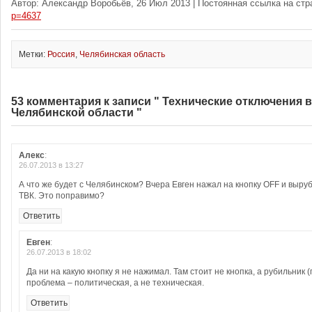
Автор: Александр Воробьёв, 26 Июл 2013 | Постоянная ссылка на ст
p=4637
Метки:
Россия
,
Челябинская область
53 комментария к записи " Технические отключения 
Челябинской области "
Алекс
:
26.07.2013 в 13:27
А что же будет с Челябинском? Вчера Евген нажал на кнопку OFF и выру
ТВК. Это поправимо?
Ответить
Евген
:
26.07.2013 в 18:02
Да ни на какую кнопку я не нажимал. Там стоит не кнопка, а рубильник (
проблема – политическая, а не техническая.
Ответить