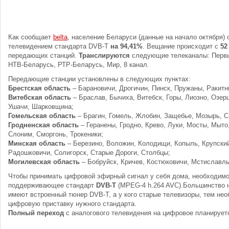
Как сообщает
belta
, население Беларуси (данные на начало октября)
телевидением стандарта DVB-T
на 94,41%
. Вещание происходит с
52
передающих станций.
Транслируются
следующие телеканалы: Первы
НТВ-Беларусь, РТР-Беларусь, Мир, 8 канал.
Передающие станции установлены в следующих пунктах:
Брестская область
– Барановичи, Дрогичин, Пинск, Пружаны, Ракитн
Витебская область
– Браслав, Бычиха, Витебск, Горы, Лиозно, Озер
Ушачи, Шарковщина;
Гомельская область
– Брагин, Гомель, Жлобин, Защебье, Мозырь, С
Гродненская область
– Геранены, Гродно, Крево, Луки, Мосты, Мыто
Слоним, Сморгонь, Трокеники;
Минская область
– Березино, Воложин, Колодищи, Копыль, Крупски
Радошковичи, Солигорск, Старые Дороги, Столбцы;
Могилевская область
– Бобруйск, Кричев, Костюковичи, Мстиславль
Чтобы принимать цифровой эфирный сигнал у себя дома, необходимо
поддерживающее стандарт
DVB-T
(MPEG-4 h.264 AVC).Большинство 
имеют встроенный тюнер DVB-T, а у кого старые телевизоры, тем не
цифровую приставку нужного стандарта.
Полный переход
с аналогового телевидения на цифровое планирует