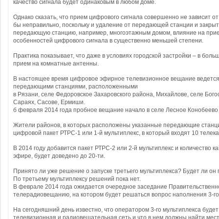
качество сигнала будет одинаковым в любом доме.
Однако сказать, что прием цифрового сигнала совершенно не зависит о
бы неправильно, поскольку и удаление от передающей станции и закры
передающую станцию, например, многоэтажным домом, влияние на прием
особенностей цифрового сигнала в существенно меньшей степени.
Практика показывает, что даже в условиях городской застройки – в бол
прием на комнатные антенны.
В настоящее время цифровое эфирное телевизионное вещание ведетс
передающими станциями, расположенными
в Рязани, селе Федоровское Захаровского района, Михайлове, селе Бого
Сараях, Сасове, Ермиши.
б февраля 2014 года пробное вещание начало в селе Лесное Конобеево
Жители районов, в которых расположены указанные передающие станци
цифровой пакет РТРС-1 или 1-й мультиплекс, в который входят 10 телек
В 2014 году добавится пакет РТРС-2 или 2-й мультиплекс и количество к
эфире, будет доведено до 20-ти.
Принято ли уже решение о запуске третьего мультиплекса? Будет ли он
По третьему мультиплексу решений пока нет.
В феврале 2014 года ожидается очередное заседание Правительственн
телерадиовещанию, на котором будет решаться вопрос наполнения 3-го
На сегодняшний день известно, что оператором 3-го мультиплекса буде
телевизионная и радиовещательная сеть и что в нем должны найти мес