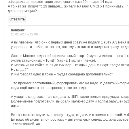
официальная презентация этого состоиться 29 января 14 года…
А то нет же, пишут “с 29 января… жители Рязани СМОГУТ принимать…” –
дезинформация?
Ответить
homyak
:
23.01.2014 в 22:09
А вы уверены, что они с первых дней сразу же подали 1 кВт? А у меня 
уверенности – абсолютно нет, потому что никто и нигде так сразу не де
Даже в Москве недавний официальный старт 2 мультиплекса – пока 1 к
эксплуатационных – 10 кВт (как на 1 мультиплексе).
И москвичи на сайте МРЦ до сих пор – каждый день хнычут: “Когда вк
Ну когда?”
И им говорят одно и тоже – “будет сообщено дополнительно”.
Это процесс постепенный, форсировать его не надо. И давать инфор
когда ещё ничего не настроено, тоже не надо.
А угадать, когда закончат создавать ЦКП, также нельзя предугадать за
Более-менее подготовили, выбрали какую-то дату и толпы бабушек буду
идти.
Вот вы можете крутить антенну – туда, сюда или в космос тарелкой. А 
Ей надо объяснить по-простому – антенна как и сейчас должна смотре
Телевизинной, 4а.