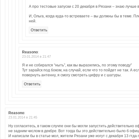
А про тестовые запуски с 20 декабря в Рязани – знаю лучше в
И, Ольга, когда куда-то встреваете – вы должны бы в теме. П
ней.
Ответить
Reasono
:
23.01.2014 в 21:47
Я и не собирался “ныть”, как вы выразились, по этому поводу”
Тут зарайск под боком, на случай, если что то пойдет не так. А ес
повернуть антенну, я смогу смотреть цифру и с шатуры.
Ответить
Reasono
:
23.01.2014 в 21:45
Ну согласитесь, в таком случпе они бы могли запустить действительно о
не задним числом в декбре. Вот тогда бы это действительно было б офи
И написали бы в статье мол, жители Рязани уже иогут с декабря 13 гтда 