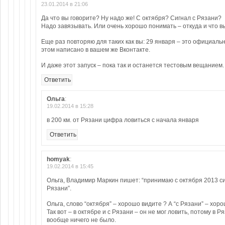
23.01.2014 в 21:06
Да что вы говорите? Ну надо же! С октября? Сигнал с Рязани?
Надо завязывать. Или очень хорошо понимать – откуда и что в
Еще раз повторяю для таких как вы: 29 января – это официальн
этом написано в вашем же Вконтакте.
И даже этот запуск – пока так и останется тестовым вещанием.
Ответить
Ольга
:
19.02.2014 в 15:28
в 200 км. от Рязани цифра ловиться с начала января
Ответить
homyak
:
19.02.2014 в 15:45
Ольга, Владимир Маркин пишет: “принимаю с октября 2013 си
Рязани”.
Ольга, слово “октября” – хорошо видите ? А “с Рязани” – хор
Так вот – в октябре и с Рязани – он не мог ловить, потому в 
вообще ничего не было.