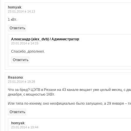
homyak
:
23.01.2014 в 14:13
1 кВт.
Ответить
Александр (alex_dvb) / Администратор
:
23.01.2014 в 14:15
Спасибо, дополнил.
Ответить
Reasono
:
23.01.2014 в 19:28
Что за бред? ЦЭТВ в Рязани на 43 канале вещает уже целый месяц, с д
декабря, с мощностью 1КВт.
Или типа по-ихнему, оно неофициально было запущено, а 29 января – т
Ответить
homyak
:
23.01.2014 в 19:44