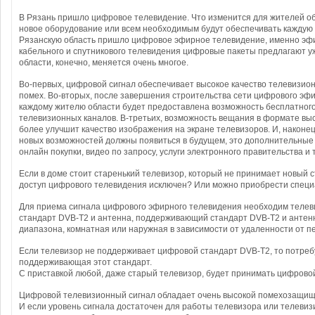
В Рязань пришло цифровое телевидение. Что изменится для жителей об
новое оборудование или всем необходимым будут обеспечивать каждую 
Рязанскую область пришло цифровое эфирное телевидение, именно эфи
кабельного и спутникового телевидения цифровые пакеты предлагают у
области, конечно, меняется очень многое.
Во-первых, цифровой сигнал обеспечивает высокое качество телевизион
помех. Во-вторых, после завершения строительства сети цифрового эфи
каждому жителю области будет предоставлена возможность бесплатного
телевизионных каналов. В-третьих, возможность вещания в формате выс
более улучшит качество изображения на экране телевизоров. И, наконе
новых возможностей должны появиться в будущем, это дополнительны
онлайн покупки, видео по запросу, услуги электронного правительства и т
Если в доме стоит старенький телевизор, который не принимает новый с
доступ цифрового телевидения исключен? Или можно приобрести специ
Для приема сигнала цифрового эфирного телевидения необходим теле
стандарт DVB-T2 и антенна, поддерживающий стандарт DVB-T2 и антен
диапазона, комнатная или наружная в зависимости от удаленности от 
Если телевизор не поддерживает цифровой стандарт DVB-T2, то потреб
поддерживающая этот стандарт.
С приставкой любой, даже старый телевизор, будет принимать цифровой
Цифровой телевизионный сигнал обладает очень высокой помехозащищ
И если уровень сигнала достаточен для работы телевизора или телевиз