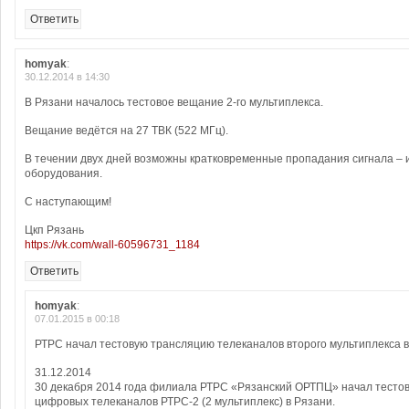
Ответить
homyak
:
30.12.2014 в 14:30
В Рязани началось тестовое вещание 2-го мультиплекса.
Вещание ведётся на 27 ТВК (522 МГц).
В течении двух дней возможны кратковременные пропадания сигнала – 
оборудования.
С наступающим!
Цкп Рязань
https://vk.com/wall-60596731_1184
Ответить
homyak
:
07.01.2015 в 00:18
РТРС начал тестовую трансляцию телеканалов второго мультиплекса 
31.12.2014
30 декабря 2014 года филиала РТРС «Рязанский ОРТПЦ» начал тесто
цифровых телеканалов РТРС-2 (2 мультиплекс) в Рязани.