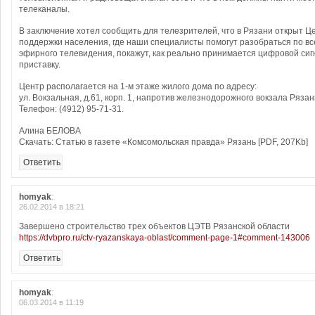
телеканалы.
В заключение хотел сообщить для телезрителей, что в Рязани открыт Ц
поддержки населения, где наши специалисты помогут разобраться по в
эфирного телевидения, покажут, как реально принимается цифровой сиг
приставку.
Центр располагается на 1-м этаже жилого дома по адресу:
ул. Вокзальная, д.61, корп. 1, напротив железнодорожного вокзала Рязан
Телефон: (4912) 95-71-31.
Алина БЕЛОВА
Скачать: Статью в газете «Комсомольская правда» Рязань [PDF, 207Kb]
Ответить
homyak
:
26.02.2014 в 18:21
Завершено строительство трех объектов ЦЭТВ Рязанской области
https://dvbpro.ru/ctv-ryazanskaya-oblast/comment-page-1#comment-143006
Ответить
homyak
:
06.03.2014 в 11:19