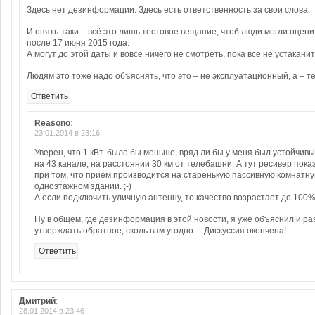
Здесь нет дезинформации. Здесь есть ответственность за свои слова.
И опять-таки – всё это лишь тестовое вещание, чтоб люди могли оценит
после 17 июня 2015 года.
А могут до этой даты и вовсе ничего не смотреть, пока всё не устаканит
Людям это тоже надо объяснять, что это – не эксплуатационный, а – т
Ответить
Reasono
:
23.01.2014 в 23:16
Уверен, что 1 кВт. было бы меньше, вряд ли бы у меня был устойчив
на 43 канале, на расстоянии 30 км от телебашни. А тут ресивер пок
при том, что прием производится на старенькую пассивную комнатну
одноэтажном здании. ;-)
А если подключить уличную антенну, то качество возрастает до 100% 
Ну в общем, где дезинформация в этой новости, я уже объяснил и ра
утверждать обратное, сколь вам угодно… Дискуссия окончена!
Ответить
Дмитрий
:
28.01.2014 в 23:46