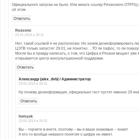
Официального запуска не было. Или киньте ссылку Рязанского ОТРПЦ
об этом.
Ответить
Reasono
:
23.01.2014 в 20:11
Нет, такой ссылкой я не распологаю. Но зачем дезинформировать лю
ЦЭТВ только запустят 29.01, не понятно… ТО ли пафос, то ли показу
Могли бы и правду написать, о том, что Цифра в Рязани вещает уже 
открывается центр консультационной поддержки.
Ответить
Александр (alex_dvb) / Администратор
:
23.01.2014 в 20:31
Ну почему дезинформация, официально тест пустят именно 29 янв
Ответить
homyak
:
23.01.2014 в 20:31
Вы – торчите в инете, поэтому – вы и ваши знакомые – знают.
А кто-то вообще никакого понятия о цифре не имеет.