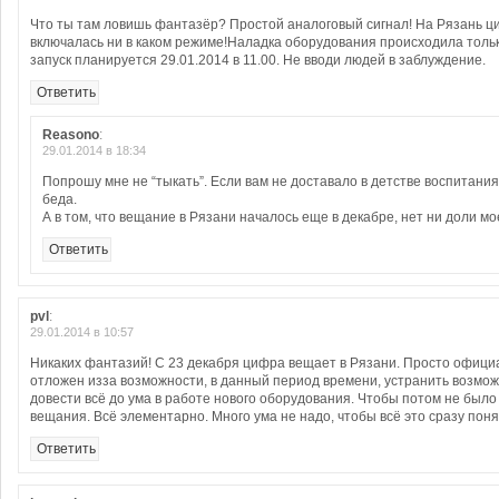
Что ты там ловишь фантазёр? Простой аналоговый сигнал! На Рязань ц
включалась ни в каком режиме!Наладка оборудования происходила толь
запуск планируется 29.01.2014 в 11.00. Не вводи людей в заблуждение.
Ответить
Reasono
:
29.01.2014 в 18:34
Попрошу мне не “тыкать”. Если вам не доставало в детстве воспитания,
беда.
А в том, что вещание в Рязани началось еще в декабре, нет ни доли м
Ответить
pvl
:
29.01.2014 в 10:57
Никаких фантазий! С 23 декабря цифра вещает в Рязани. Просто офици
отложен изза возможности, в данный период времени, устранить возмо
довести всё до ума в работе нового оборудования. Чтобы потом не было
вещания. Всё элементарно. Много ума не надо, чтобы всё это сразу поня
Ответить