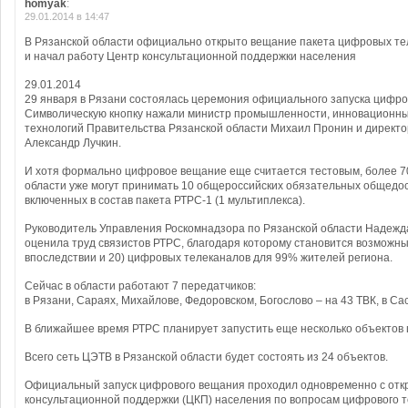
homyak
:
29.01.2014 в 14:47
В Рязанской области официально открыто вещание пакета цифровых те
и начал работу Центр консультационной поддержки населения
29.01.2014
29 января в Рязани состоялась церемония официального запуска цифро
Символическую кнопку нажали министр промышленности, инновационн
технологий Правительства Рязанской области Михаил Пронин и директ
Александр Лучкин.
И хотя формально цифровое вещание еще считается тестовым, более 7
области уже могут принимать 10 общероссийских обязательных общедо
включенных в состав пакета РТРС-1 (1 мультиплекса).
Руководитель Управления Роскомнадзора по Рязанской области Надежд
оценила труд связистов РТРС, благодаря которому становится возможн
впоследствии и 20) цифровых телеканалов для 99% жителей региона.
Сейчас в области работают 7 передатчиков:
в Рязани, Сараях, Михайлове, Федоровском, Богослово – на 43 ТВК, в Са
В ближайшее время РТРС планирует запустить еще несколько объектов
Всего сеть ЦЭТВ в Рязанской области будет состоять из 24 объектов.
Официальный запуск цифрового вещания проходил одновременно с от
консультационной поддержки (ЦКП) населения по вопросам цифрового 