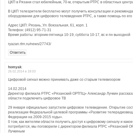
ЦКП в Рязани стал юбилейным, 70-м, открытым РТРС в областных центра
В ЦКП телезрители бесплатно могут получить консультации и рекоменд
оборудовании для цифрового телевидения РТРС, а также помощь по его 
Адрес ЦКП: Рязань, Ул. Вокзальная, 61, корп. 1
Телефон: (4912) 95-71-31
Время работы: вторник-пятница 10-19, суббота 10-17, вс и пн выходной
ryazan.rtrn.ru/news/27743/
Ответить
homyak
:
26.02.2014 в 18:03
Цифровой сигнал можно принимать даже со старым телевизором
14.02.2014
Директор филиала PTPC «Рязанский ОРТПЦ» Александр Лучкин рассказал
области подключить цифровое ТВ
29 января официально запустили цифровое телевидение. Открытие сост
реализации Федеральной целевой программы «Развитие телерадиовеща
Федерации на 2009-2015 годы».
0 том, как жителям области получить доступ к цифровому сигналу и како
потребуется, мы поговорили с директором филиала РТРС «Рязанский 
Лучкиным