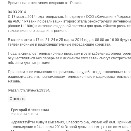
Временные отключения вещания в г. Рязань
04.03.2014
С 17 марта 2014 года генеральный подрядчик ООО «Компания «Радиост
на АМС г. Рязани по реализации второго этапа реконструкции антенно-
(башни Н-180м) и антенно-фидерной системы для дальнейшего развити
телевизионного вещания в регионе.
В связи с этим с 17 по 21, 24 и 25 марта 2014 года с 08:00 до 16:00 буд
телевизионные и радиовещательные передающие средства.
Подача сигналов телевизионных программ в сети кабельных операторов 
осуществляться без перерыва и абоненты этих сетей смогут смотреть 
обычном для них режиме.
Приносим свои извинения за временные неудобства, доставленные тел
радиослушателям, принимающим телевизионные и радиовещательные 
Рязань.
ryazan.rtrn.ru/news/29334/
Ответить
Григорий Алексеевич
:
23.06.2014 в 11:34
Здравствуйте! Живу в Выселках, Спасского р-а, Рязанской обл. Прини
телевидение с 24 апреля 2014г.Второй день пропал цвет по всем кана