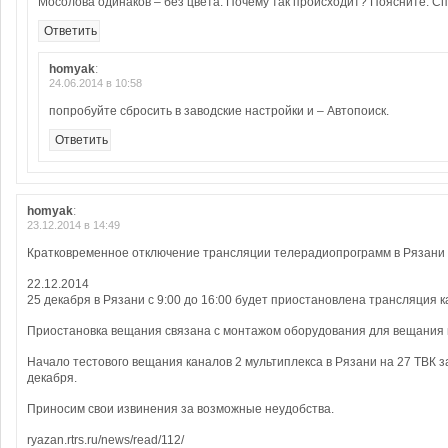
Мосолова одинаков – без цвета. Почему так происходит? Поясните. Сп
Ответить
homyak
:
24.06.2014 в 10:58
попробуйте сбросить в заводские настройки и – Автопоиск.
Ответить
homyak
:
23.12.2014 в 14:49
Кратковременное отключение трансляции телерадиопрограмм в Рязани
22.12.2014
25 декабря в Рязани с 9:00 до 16:00 будет приостановлена трансляция к
Приостановка вещания связана с монтажом оборудования для вещания к
Начало тестового вещания каналов 2 мультиплекса в Рязани на 27 ТВК 
декабря.
Приносим свои извинения за возможные неудобства.
ryazan.rtrs.ru/news/read/112/