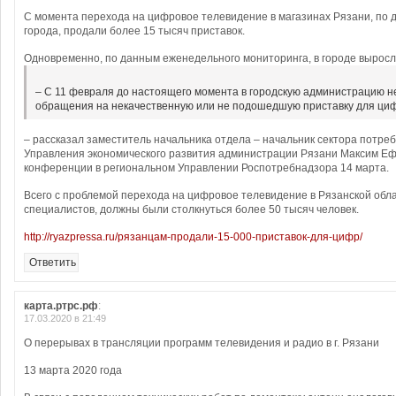
С момента перехода на цифровое телевидение в магазинах Рязани, по
города, продали более 15 тысяч приставок.
Одновременно, по данным еженедельного мониторинга, в городе выросл
– С 11 февраля до настоящего момента в городскую администрацию н
обращения на некачественную или не подошедшую приставку для циф
– рассказал заместитель начальника отдела – начальник сектора потре
Управления экономического развития администрации Рязани Максим Еф
конференции в региональном Управлении Роспотребнадзора 14 марта.
Всего с проблемой перехода на цифровое телевидение в Рязанской обла
специалистов, должны были столкнуться более 50 тысяч человек.
http://ryazpressa.ru/рязанцам-продали-15-000-приставок-для-цифр/
Ответить
карта.ртрс.рф
:
17.03.2020 в 21:49
О перерывах в трансляции программ телевидения и радио в г. Рязани
13 марта 2020 года