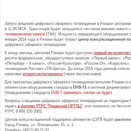
Запуск вещания цифрового эфирного телевидения в Рязани запланиро
в 11:00 МСК. Трансляция будет запущена в тестовом режиме нового 
телевизионном канале
(ТВК). Мощность передающего оборудования 
января 2014 года в Рязани будет открыт
центр консультационной п
цифрового эфирного телевидения.
К концу месяца, жителям Рязани будет доступен
первый мультиплекс
десяти федеральных, общедоступных каналов: «Первый канал», «Росс
«Петербург – 5 канал», «Россия-Культура», «Россия-24», «Карусель»
телевидение России» «ТВ-Центр». До конца 2015 года данный список
каналами
второго мультиплекса
(также бесплатными).
Для просмотра цифрового эфирного телевидения жителям Рязани и о
абонентское оборудование стандарта
DVB-T2
и антенна дециметровог
Оборудование стандарта
DVB-T принимать сигнал не будет
.
Вопросы о вещании цифрового эфирного телевидения на территории 
задать
в филиал РТРС “Рязанский ОРТПЦ”
, или позвонить по беспла
РТРС 8 800 220 2002.
Центра консультационной поддержки абонентов ЦЭТВ будет
располо
Город Рязань, ул. Вокзальная, 61, к. 1.
Телефон: (4912) 95-71-31