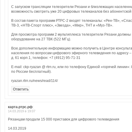
С запуском трансляции телезрители Рязани и близлежащих населенны
возможность смотреть уже 20 цифровых телеканалов без абонентской
В состав пакета программ РТРС-2 входят телеканалы: «Рен-ТВ», «Спа
ТВ-3, «НТВ-Спорт плюс», «Звезда», «Мир», ТНТ и «Муз-ТВ».
Для просмотра программ 2 мультиплекса телезрители Рязани должны
оборудование на 27 ТВК (522 МГц).
Всю дополнительную информацию можно получить в Центре консульт
населения по вопросам цифрового эфирного телевидения по адресу – г
д. 61 корп.1, телефон: +7 (4912) 95-71-31
Е-mail: ckp-ryazan @ rtrn.ru, или по телефону Единой «горячей линии»:
по России бесплатный).
ryazan.rtrn.ru/news/read/114/
Ответить
карта.ртрс.рф
:
14.03.2019 в 19:07
Рязанцам продали 15 000 приставок для цифрового телевидения
14.03.2019