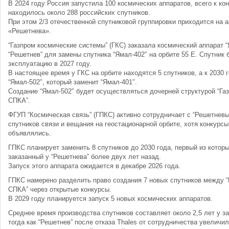
В 2024 году Россия запустила 100 космических аппаратов, всего к кон
находилось около 288 российских спутников.
При этом 2/3 отечественной спутниковой группировки приходится на 
«Решетнева».
“Газпром космические системы” (ГКС) заказала космический аппарат 
“Решетнев” для замены спутника “Ямал-402″ на орбите 55 E. Спутник 
эксплуатацию в 2027 году.
В настоящее время у ГКС на орбите находятся 5 спутников, а к 2030 
“Ямал-502″, который заменит “Ямал-401″.
Создание “Ямал-502″ будет осуществляться дочерней структурой “Г
СПКА”.
ФГУП “Космическая связь” (ГПКС) активно сотрудничает с “Решетнев
спутников связи и вещания на геостационарной орбите, хотя конкурсы
объявлялись.
ГПКС планирует заменить 8 спутников до 2030 года, первый из котор
заказанный у “Решетнева” более двух лет назад.
Запуск этого аппарата ожидается в декабре 2026 года.
ГПКС намерено разделить право создания 7 новых спутников между “
СПКА” через открытые конкурсы.
В 2029 году планируется запуск 5 новых космических аппаратов.
Среднее время производства спутников составляет около 2,5 лет у з
тогда как “Решетнев” после отказа Thales от сотрудничества увеличил