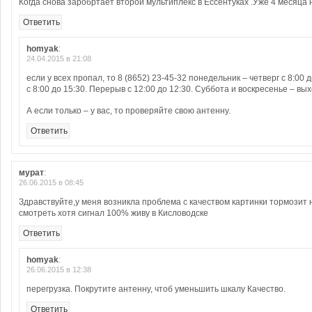
Когда снова заробртает второй мультиплекс в Ессентуках .Уже 4 месяца н
Ответить
homyak
:
24.04.2015 в 21:08
если у всех пропал, то 8 (8652) 23-45-32 понедельник – четверг с 8:00 
с 8:00 до 15:30. Перерыв с 12:00 до 12:30. Суббота и воскресенье – вы
А если только – у вас, то проверяйте свою антенну.
Ответить
мурат
:
26.06.2015 в 08:45
Здравствуйте,у меня возникла проблема с качеством картинки тормозит
смотреть хотя сигнал 100% живу в Кисловодске
Ответить
homyak
:
26.06.2015 в 12:38
перегрузка. Покрутите антенну, чтоб уменьшить шкалу Качество.
Ответить