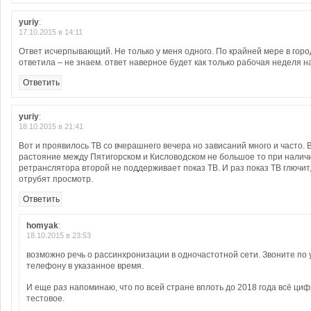
yuriy
:
17.10.2015 в 14:11
Ответ исчерпывающий. Не только у меня одного. По крайней мере в горо
ответила – не знаем. ответ наверное будет как только рабочая неделя на
Ответить
yuriy
:
18.10.2015 в 21:41
Вот и проявилось ТВ со вчерашнего вечера но зависаний много и часто. 
растояние между Пятигорском и Кисловодском не большое то при налич
ретранслятора второй не поддерживает показ ТВ. И раз показ ТВ глючит,
отрубят просмотр.
Ответить
homyak
:
18.10.2015 в 23:53
возможно речь о рассинхронизации в одночастотной сети. Звоните по
телефону в указанное время.
И еще раз напоминаю, что по всей стране вплоть до 2018 года всё ци
тестовое.