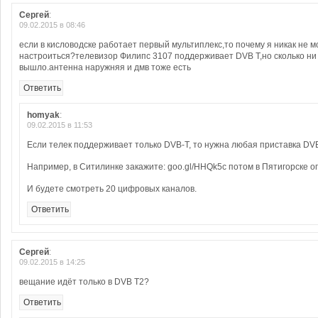
Сергей
:
09.02.2015 в 08:46
если в кисловодске работает первый мультиплекс,то почему я никак не мо
настроиться?телевизор Филипс 3107 поддерживает DVB T,но сколько ни
вышло.антенна наружняя и дмв тоже есть
Ответить
homyak
:
09.02.2015 в 11:53
Если телек поддерживает только DVB-T, то нужна любая приставка DV
Например, в Ситилинке закажите: goo.gl/HHQk5c потом в Пятигорске о
И будете смотреть 20 цифровых каналов.
Ответить
Сергей
:
09.02.2015 в 14:25
вещание идёт только в DVB T2?
Ответить