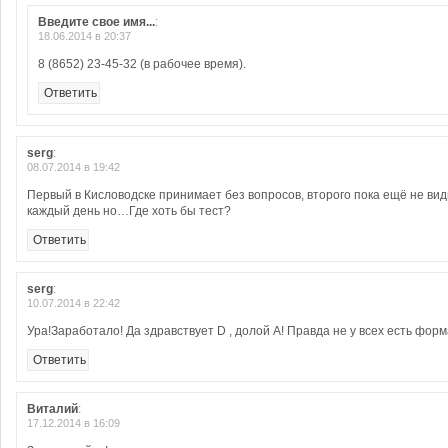
Введите свое имя...
:
18.06.2014 в 20:37
8 (8652) 23-45-32 (в рабочее время).
Ответить
serg
:
08.07.2014 в 19:42
Первый в Кисловодске принимает без вопросов, второго пока ещё не ви
каждый день но…Где хоть бы тест?
Ответить
serg
:
10.07.2014 в 22:42
Ура!Заработало! Да здравствует D , долой А! Правда не у всех есть фор
Ответить
Виталий
:
17.12.2014 в 16:09