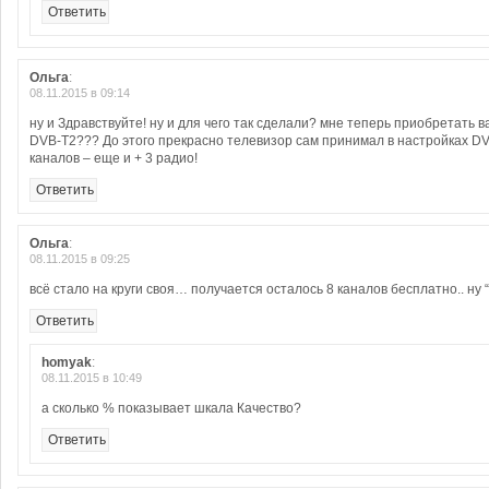
Ответить
Ольга
:
08.11.2015 в 09:14
ну и Здравствуйте! ну и для чего так сделали? мне теперь приобретать
DVВ-Т2??? До этого прекрасно телевизор сам принимал в настройках D
каналов – еще и + 3 радио!
Ответить
Ольга
:
08.11.2015 в 09:25
всё стало на круги своя… получается осталось 8 каналов бесплатно.. ну 
Ответить
homyak
:
08.11.2015 в 10:49
а сколько % показывает шкала Качество?
Ответить