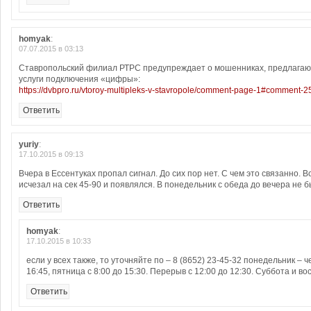
homyak
:
07.07.2015 в 03:13
Ставропольский филиал РТРС предупреждает о мошенниках, предлага
услуги подключения «цифры»:
https://dvbpro.ru/vtoroy-multipleks-v-stavropole/comment-page-1#comment-
Ответить
yuriy
:
17.10.2015 в 09:13
Вчера в Ессентуках пропал сигнал. До сих пор нет. С чем это связанно. 
исчезал на сек 45-90 и появлялся. В понедельник с обеда до вечера не б
Ответить
homyak
:
17.10.2015 в 10:33
если у всех также, то уточняйте по – 8 (8652) 23-45-32 понедельник – че
16:45, пятница с 8:00 до 15:30. Перерыв с 12:00 до 12:30. Суббота и в
Ответить