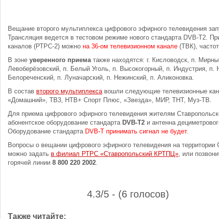
Вещание второго мультиплекса цифрового эфирного телевидения зап
Трансляция ведется в тестовом режиме нового стандарта DVB-T2. При
каналов (РТРС-2) можно
на 36-ом телевизионном канале
(ТВК), часто
В зоне
уверенного приема
также находятся: г. Кисловодск, п. Мирны
Левоберёзовский, п. Белый Уголь, п. Высокогорный, п. Индустрия, п. 
Белореченский, п. Луначарский, п. Нежинский, п. Аликоновка.
В состав
второго мультиплекса
вошли следующие телевизионные кан
«Домашний», ТВ3, НТВ+ Спорт Плюс, «Звезда», МИР, ТНТ, Муз-ТВ.
Для приема цифрового эфирного телевидения жителям Ставропольско
абонентское оборудование стандарта
DVB-T2
и антенна дециметровог
Оборудование стандарта
DVB-T принимать сигнал не будет
.
Вопросы о вещании цифрового эфирного телевидения на территории 
можно задать
в филиал РТРС «Ставропольский КРТПЦ»
, или позвон
горячей линии
8 800 220 2002
.
4.3/5 - (6 голосов)
Также читайте: