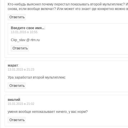
Кто-нибудь выяснил почему перестал показывать второй мультиплекс? И 
снова, если вообще включат? Или может кто знает где конкретно можно 
Ответить
Введите свое имя...
:
13.01.2015 в 10:55
Ckp_stav @ rtrn.ru
Ответить
марат
:
13.01.2015 в 21:23
Ура заработал второй мультиплекс
Ответить
виалий
:
15.01.2015 в 21:02
уменя вообще непоказывает ничего, у вас норм?
Ответить