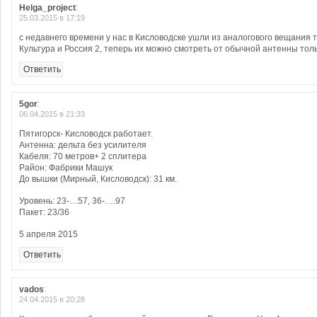
Helga_project
:
25.03.2015 в 17:19
с недавнего времени у нас в Кисловодске ушли из аналогового вещания
Культура и Россия 2, теперь их можно смотреть от обычной антенны то
Ответить
5gor
:
06.04.2015 в 21:33
Пятигорск- Кисловодск работает.
Антенна: дельта без усилителя
Кабеля: 70 метров+ 2 сплитера
Район: Фабрики Машук
До вышки (Мирный, Кисловодск): 31 км.
Уровень: 23-…57, 36-….97
Пакет: 23/36
5 апреля 2015
Ответить
vados
:
24.04.2015 в 20:28