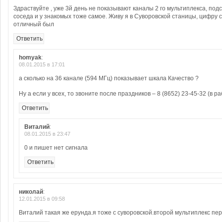
Здраствуйте , уже 3й день не показывают каналы 2 го мультиплекса, под
соседа и у знакомых тоже самое. Живу я в Суворовской станицы, цифру с
отличный был
Ответить
homyak
:
08.01.2015 в 17:01
а сколько на 36 канале (594 МГц) показывает шкала Качество ?
Ну а если у всех, то звоните после праздников – 8 (8652) 23-45-32 (в р
Ответить
Виталий
:
08.01.2015 в 23:47
0 и пишет нет сигнала
Ответить
николай
:
12.01.2015 в 09:58
Виталий такая же ерунда.я тоже с суворовской.второй мультиплекс пе