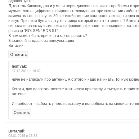
Здравствуйте!
Я, житель Кисловодска и у меня периодически возникают проблемы с пр
мультиплекса цифрового эфирного телевидения. при включении любого 
замечательно, но спустя 30 сек изображение замораживается, а через 
и звук. При этом буквально у товарища который живет от меня в 1,5 км.э
сигнала первого мультиплекса цифрового эфирного телевидения остаетс
ресивер “ROLSEN” RDB-514
В чем может быть причина и как ее решить?
Заранее благодарю за консультацию.
Виталий.
Ответить
homyak
:
17.12.2014 в 19:32
ничё не написали про антенну. А с этого и надо начинать. Точную мод
Кстати, для проверки можете взять свою приставку и съездить к прияте
антенне.
И наоборот – забрать у него приставку и попробовать на своей антенн
Ответить
Виталий
:
08.01.2015 в 16:33