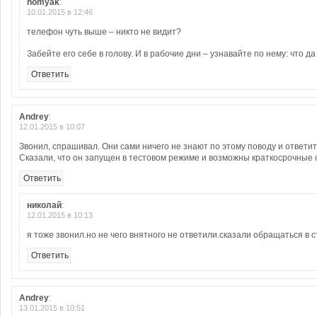
homyak
:
10.01.2015 в 12:46
телефон чуть выше – никто не видит?
Забейте его себе в голову. И в рабочие дни – узнавайте по нему: что да
Ответить
Andrey
:
12.01.2015 в 10:07
Звонил, спрашивал. Они сами ничего не знают по этому поводу и ответить
Сказали, что он запущен в тестовом режиме и возможны краткосрочные 
Ответить
николай
:
12.01.2015 в 10:13
я тоже звонил.но не чего внятного не ответили.сказали обращаться в 
Ответить
Andrey
:
13.01.2015 в 10:51