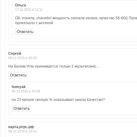
Ольга
:
17.11.2015 в 11:11
Ой, поняла, спасибо! мощность сигнала низкое, качество 56-60(( Про
произошло с антеной
Ответить
Сергей
:
08.12.2015 в 20:26
На Белом Угле принимается только 2 мультиплекс…
Ответить
homyak
:
08.12.2015 в 20:58
на 23 канале сколько % показывает шкала Качество?
Ответить
карта.ртрс.рф
:
08.12.2018 в 19:01