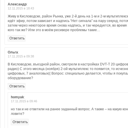
Александр
:
12.11.2015 в 18:43
Живу в Кисловодске, район Рынка, уже 2-й день на 1-м и 2-м мультиплекс
идёт эфир, потом зависает и надпись “Нет сигнала” на пару секунд, пот
затем через некоторое время снова надпись, и так чередуется, во время 
кого так же? Или это в моём ресивере проблемы такие…
Ответить
Ольга
:
17.11.2015 в 09:38
В Кисловодске, въездной район, смотрели в настройках DVТ-Т 20 цифров
радио) С этого месяца (ноября) 2-ой мультиплекс то появится, то исчез
цифровых, 7 аналоговых(( Вопрос: специально делается, чтобы я покуп
оборудование?
Ответить
homyak
:
17.11.2015 в 09:46
но так и не ответили на ранее заданный вопрос. А также – на какую ко
ловите?
Ответить