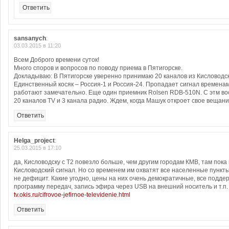
Ответить
sansanych
:
03.03.2015 в 11:20
Всем Доброго времени суток!
Много споров и вопросов по поводу приема в Пятигорске.
Докладываю: В Пятигорске уверенно принимаю 20 каналов из Кисловодск
Единственный косяк – Россия-1 и Россия-24. Пропадает сигнал времена
работают замечательно. Еще один приемник Rolsen RDB-510N. С этм во
20 каналов TV и 3 канала радио. Ждем, когда Машук откроет свое вещание.
Ответить
Helga_project
:
25.03.2015 в 17:10
да, Кисловодску с Т2 повезло больше, чем другим городам КМВ, там пока
Кисловодский сигнал. Но со временем им охватят все населенные пункты
не дефицит. Какие угодно, цены на них очень демократичные, все подд
программу передач, запись эфира через USB на внешний носитель и т.п. 
tv.okis.ru/cifrovoe-jefirnoe-televidenie.html
Ответить