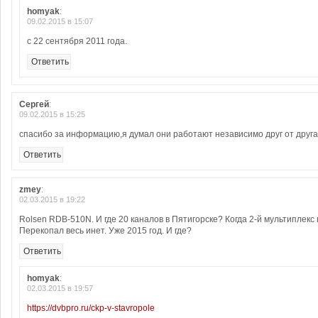
homyak
:
09.02.2015 в 15:07
с 22 сентября 2011 года.
Ответить
Сергей
:
09.02.2015 в 15:25
спасибо за информацию,я думал они работают независимо друг от друга
Ответить
zmey
:
02.03.2015 в 19:22
Rolsen RDB-510N. И где 20 каналов в Пятигорске? Когда 2-й мультиплекс
Перекопал весь инет. Уже 2015 год. И где?
Ответить
homyak
:
02.03.2015 в 19:57
https://dvbpro.ru/ckp-v-stavropole