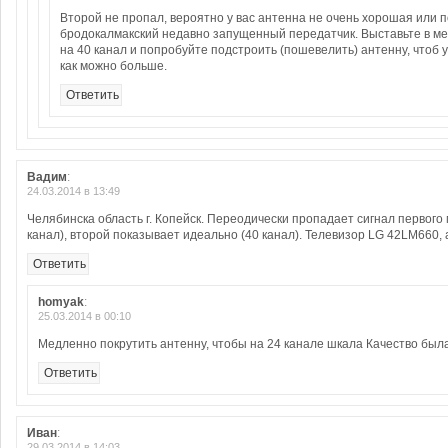
Второй не пропал, вероятно у вас антенна не очень хорошая или 
бродокалмакский недавно запущенный передатчик. Выставьте в м
на 40 канал и попробуйте подстроить (пошевелить) антенну, чтоб 
как можно больше.
Ответить
Вадим
:
24.03.2014 в 13:49
Челябинска область г. Копейск. Переодически пропадает сигнал первого
канал), второй показывает идеально (40 канал). Телевизор LG 42LM660,
Ответить
homyak
:
25.03.2014 в 00:10
Медленно покрутить антенну, чтобы на 24 канале шкала Качество был
Ответить
Иван
:
29.03.2014 в 14:03