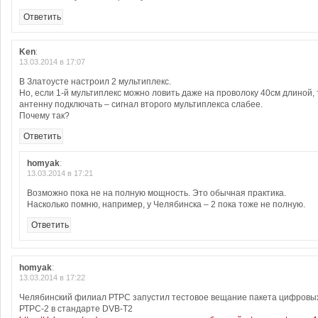
Ответить
Ken
:
13.03.2014 в 17:07
В Златоусте настроил 2 мультиплекс.
Но, если 1-й мультиплекс можно ловить даже на проволоку 40см длиной,
антенну подключать – сигнал второго мультиплекса слабее.
Почему так?
Ответить
homyak
:
13.03.2014 в 17:21
Возможно пока не на полную мощность. Это обычная практика.
Насколько помню, например, у Челябинска – 2 пока тоже не полную.
Ответить
homyak
:
13.03.2014 в 17:22
Челябинский филиал РТРС запустил тестовое вещание пакета цифровы
РТРС-2 в стандарте DVB-T2