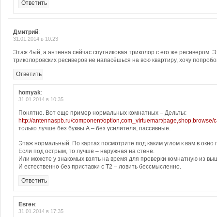
Ответить
Дмитрий
:
31.01.2014 в 10:23
Этаж 4ый, а антенна сейчас спутниковая триколор с его же ресивером. Э
триколоровских ресиверов не напасёшься на всю квартиру, хочу попробо
Ответить
homyak
:
31.01.2014 в 10:35
Понятно. Вот еще пример нормальных комнатных – Дельты:
http://antennaspb.ru/component/option,com_virtuemart/page,shop.browse/ca
только лучше без буквы А – без усилителя, пассивные.
Этаж нормальный. По картах посмотрите под каким углом к вам в окно 
Если под острым, то лучше – наружная на стене.
Или можете у знакомых взять на время для проверки комнатную из в
И естественно без приставки с Т2 – ловить бессмысленно.
Ответить
Евген
:
31.01.2014 в 17:35