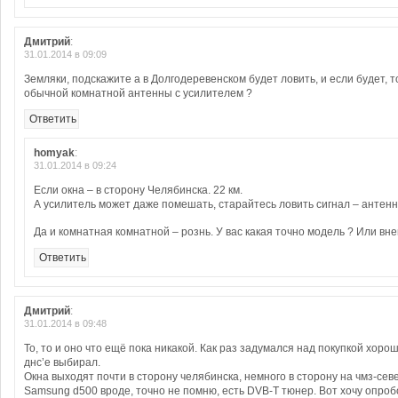
Дмитрий
:
31.01.2014 в 09:09
Земляки, подскажите а в Долгодеревенском будет ловить, и если будет, т
обычной комнатной антенны с усилителем ?
Ответить
homyak
:
31.01.2014 в 09:24
Если окна – в сторону Челябинска. 22 км.
А усилитель может даже помешать, старайтесь ловить сигнал – антенно
Да и комнатная комнатной – рознь. У вас какая точно модель ? Или вн
Ответить
Дмитрий
:
31.01.2014 в 09:48
То, то и оно что ещё пока никакой. Как раз задумался над покупкой хоро
днс’е выбирал.
Окна выходят почти в сторону челябинска, немного в сторону на чмз-сев
Samsung d500 вроде, точно не помню, есть DVB-T тюнер. Вот хочу опро