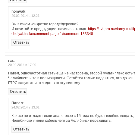
Ответить
homyak
:
20.02.2014 в 12:21
Вы в каком конкретно городе/деревне?
И почитайте предыдущие, начиная отсюда:
https://dvbpro.ru/vtoroy-multi
chelyabinske/comment-page-1#comment-133348
Ответить
ras
:
20.02.2014 в 17:00
Павел, одночастотная сеть ещё не настроена, второй мультиплекс есть т
Челябинске и то в пол мощности. Остаётся только надеяться, что до кон
РТРС запустят и отладят всю эту систему.
Ответить
Павел
:
24.02.2014 в 13:01
Как-же не отладят если аналоговое с 15 года не будет вообще вещать,
Челябинске у меня кабель чего за Челябинск переживать.
Ответить