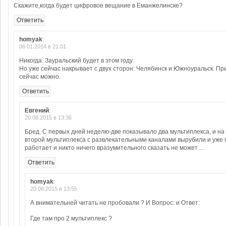
Скажите,когда будет цифровое вещание в Еманжелинске?
Ответить
homyak
:
06.01.2014 в 21:01
Никогда. Зауральский будет в этом году.
Но уже сейчас накрывает с двух сторон: Челябинск и Южноуральск. Пр
сейчас можно.
Ответить
Евгений
:
20.08.2015 в 13:36
Бред. С первых дней неделю-две показывало два мультиплекса, и на 
второй мультиплекса с развлекательными каналами вырубили и уже 
работает и никто ничего вразумительного сказать не может…
Ответить
homyak
:
20.08.2015 в 13:55
А внимательней читать не пробовали ? И Вопрос: и Ответ:
Где там про 2 мультиплекс ?