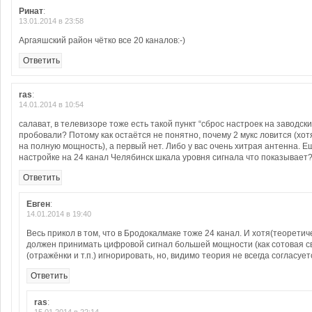
Ринат
:
13.01.2014 в 23:58
Аргаяшский район чётко все 20 каналов:-)
Ответить
ras
:
14.01.2014 в 10:54
салават, в телевизоре тоже есть такой пункт “сброс настроек на заводские
пробовали? Потому как остаётся не понятно, почему 2 мукс ловится (хот
на полную мощность), а первый нет. Либо у вас очень хитрая антенна. Е
настройке на 24 канал Челябинск шкала уровня сигнала что показывает
Ответить
Евген
:
14.01.2014 в 19:40
Весь прикол в том, что в Бродокалмаке тоже 24 канал. И хотя(теоретич
должен принимать цифровой сигнал большей мощности (как сотовая св
(отражёнки и т.п.) игнорировать, но, видимо теория не всегда согласует
Ответить
ras
: