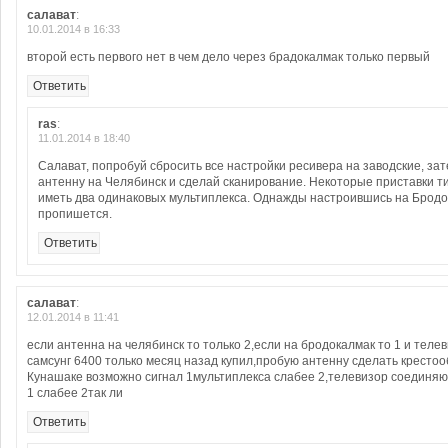
салават
:
10.01.2014 в 16:33
второй есть первого нет в чем дело через брадокалмак только первый
Ответить
ras
:
11.01.2014 в 18:40
Салават, попробуй сбросить все настройки ресивера на заводские, за
антенну на Челябинск и сделай сканирование. Некоторые приставки т
иметь два одинаковых мультиплекса. Однажды настроившись на Бродо
пропишется.
Ответить
салават
:
12.01.2014 в 11:41
если антенна на челябинск то только 2,если на бродокалмак то 1 и теле
самсунг 6400 только месяц назад купил,пробую антенну сделать крестоо
Кунашаке возможно сигнал 1мультиплекса слабее 2,телевизор соединяю
1 слабее 2так ли
Ответить