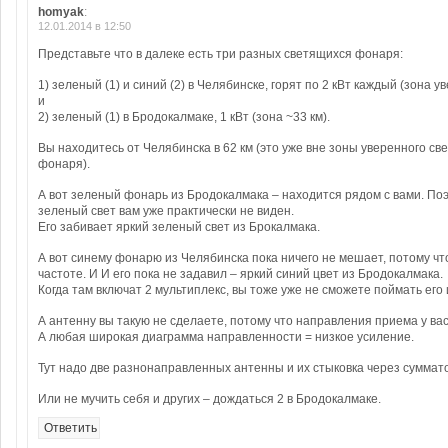
homyak
:
12.01.2014 в 12:50
Представьте что в далеке есть три разных светящихся фонаря:
1) зеленый (1) и синий (2) в Челябинске, горят по 2 кВт каждый (зона у
и
2) зеленый (1) в Бродокалмаке, 1 кВт (зона ~33 км).
Вы находитесь от Челябинска в 62 км (это уже вне зоны уверенного све
фонаря).
А вот зеленый фонарь из Бродокалмака – находится рядом с вами. По
зеленый свет вам уже практически не виден.
Его забивает яркий зеленый свет из Брокалмака.
А вот синему фонарю из Челябинска пока ничего не мешает, потому чт
частоте. И И его пока не задавил – яркий синий цвет из Бродокалмака.
Когда там включат 2 мультиплекс, вы тоже уже не сможете поймать его
А антенну вы такую не сделаете, потому что направления приема у вас
А любая широкая диаграмма направленности = низкое усиление.
Тут надо две разнонаправленных антенны и их стыковка через суммат
Или не мучить себя и других – дождаться 2 в Бродокалмаке.
Ответить