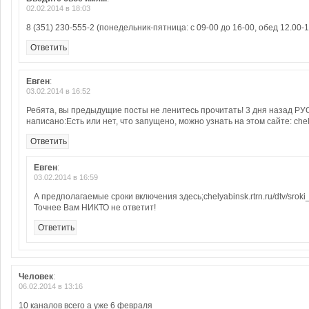
02.02.2014 в 18:03
8 (351) 230-555-2 (понедельник-пятница: с 09-00 до 16-00, обед 12.00-1
Ответить
Евген
:
03.02.2014 в 16:52
Ребята, вы предыдущие посты не ленитесь прочитать! 3 дня назад
написано:Есть или нет, что запущено, можно узнать на этом сайте: chelya
Ответить
Евген
:
03.02.2014 в 16:59
А предполагаемые сроки включения здесь;chelyabinsk.rtrn.ru/dtv/sroki
Точнее Вам НИКТО не ответит!
Ответить
Человек
:
06.02.2014 в 13:16
10 каналов всего а уже 6 февраля