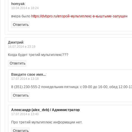
homyak
:
10.04.2014 в 18:24
вчера было
https://dvbpro.ru/второй-мультиплекс-в-кыштыме-запущен
Ответить
Дмитрий
:
16.07.2014 в 23:19
Когда будет третий мультиплекс???
Ответить
Введите свое имя...
:
17.07.2014 в 13:18
8 (351) 230-555-2 понедельник-пятница: с 09-00 до 16-00, обед 12.00-13
Ответить
Александр (alex_dvb) / Администратор
:
17.07.2014 в 13:40
Про третий мультиплекс информации нет.
Ответить