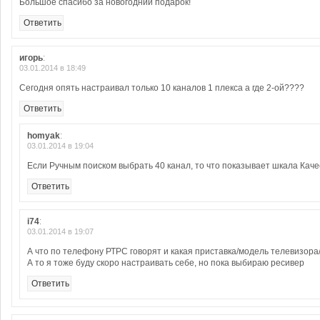
Большое спасибо за новогодний подарок!
Ответить
игорь
:
03.01.2014 в 18:49
Сегодня опять настраивал только 10 каналов 1 плекса а где 2-ой????
Ответить
homyak
:
03.01.2014 в 19:04
Если Ручным поиском выбрать 40 канал, то что показывает шкала Каче
Ответить
i74
:
03.01.2014 в 19:07
А что по телефону РТРС говорят и какая приставка/модель телевизор
А то я тоже буду скоро настраивать себе, но пока выбираю ресивер
Ответить