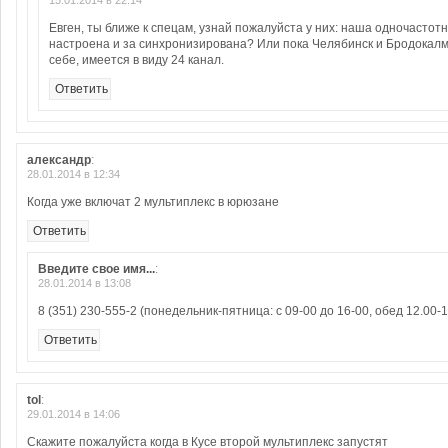
15.01.2014 в 22:14
Евген, ты ближе к спецам, узнай пожалуйста у них: наша одночастотн
настроена и за синхронизирована? Или пока Челябинск и Бродокалм
себе, имеется в виду 24 канал.
Ответить
александр
:
28.01.2014 в 12:34
Когда уже включат 2 мультиплекс в юрюзане
Ответить
Введите свое имя...
:
28.01.2014 в 13:08
8 (351) 230-555-2 (понедельник-пятница: с 09-00 до 16-00, обед 12.00-1
Ответить
tol
:
29.01.2014 в 14:06
Скажите пожалуйста когда в Кусе второй мультиплекс запустят