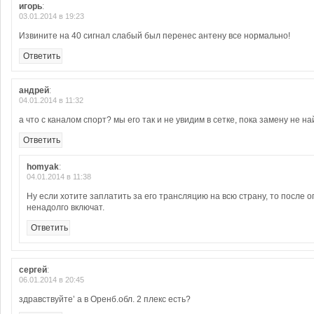
игорь
:
03.01.2014 в 19:23
Извините на 40 сигнал слабый был перенес антену все нормально!
Ответить
андрей
:
04.01.2014 в 11:32
а что с каналом спорт? мы его так и не увидим в сетке, пока замену не н
Ответить
homyak
:
04.01.2014 в 11:38
Ну если хотите заплатить за его трансляцию на всю страну, то после о
ненадолго включат.
Ответить
сергей
:
06.01.2014 в 20:45
здравствуйте’ а в Оренб.обл. 2 плекс есть?