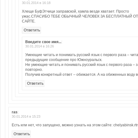
30.01.2014 в 16:18
Хлеще БуфЭтчици заправской, хамла везде хватает. Просто
ужас.СПАСИБО ТЕБЕ ОБЫЧНЫЙ ЧЕЛОВЕК ЗА БЕСПЛАТНЫЙ О
САЙТЕ.
Ответить
Введите свое имя...
:
30.01.2014 в 16:26
Умеющие читать и понимать русский язык с первого раза – чит
предыдущие сообщение про Южноуральск.
Не умеющие читать и понимать русский язык с первого раза – 
повторно.
Получив конкретный ответ – обижается. А на обиженных воду в
Ответить
ras
:
30.01.2014 в 15:23
Есть или нет, что запущено, можно узнать на этом сайте: chelyabinsk.rtrn
Ответить