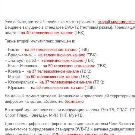
Уже сейчас, жители Челябинска могут принимать
второй мультиплекс
Вещание запущено в стандарте DVB-T2 (тестовый режим). Трансляци
ведется
на 40 телевизионном канале
(ТВК).
Также второй мультиплекс запущен в:
– Бакал –
на 59 телевизионном канале
(ТВК);
– Бродокалмак –
на телевизионном канале
(ТВК);
– Златоуст на 60 –
телевизионном канале
(ТВК);
– Катав-Ивановск –
на 59 телевизионном канале
(ТВК);
– Коелга –
на 37 телевизионном канале
(ТВК);
– Миасс –
на 60 телевизионном канале
(ТВК);
– Южноуральск –
на 37 телевизионном канале
(ТВК);
– Юрюзань –
на 59 телевизионном канале
(ТВК).
На данный момент жителям Челябинска и прилегающей территории 
цифровом качестве, абсолютно
бесплатно
.
Во второй мультиплекс вошли
следующие
каналы: Рен-ТВ, СПАС, СТ
Спорт Плюс, «Звезда», МИР, ТНТ, Муз-ТВ.
Для приема цифрового эфирного телевидения жителям Челябинска и 
абонентское оборудование стандарта
DVB-T2
и антенна дециметровог
оборудование стандарта
DVB-T принимать сигнал не будет
.