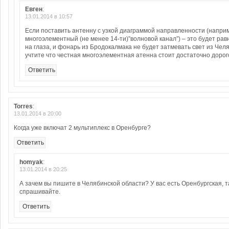
Евген
:
13.01.2014 в 10:57
Если поставить антенну с узкой диаграммой направленности (напри
многоэлементный (не менее 14-ти)”волновой канал”) – это будет ра
на глаза, и фонарь из Бродокалмака не будет затмевать свет из Чел
учтите что честная многоэлементная атенна стоит достаточно дорого
Ответить
Torres
:
13.01.2014 в 20:00
Когда уже включат 2 мультиплекс в Оренбурге?
Ответить
homyak
:
13.01.2014 в 20:25
А зачем вы пишите в Челябинской области? У вас есть Оренбургская, т
спрашивайте.
Ответить