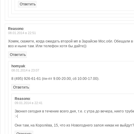
Ответить
Reasono
:
08.01.2014 в 22:51
Хомяк, скажите, когда ожидать второй мп в Зарайске Мос.обл. Обещали в 
воз и ныне там. Или телефон хотя бы дайте))
Ответить
homyak
:
08.01.2014 в 23:07
8 (495) 926-61-61 (пн-пт 9.00-20.00, сб 10.00-17.00).
Ответить
Reasono
:
09.01.2014 в 22:41
Звонил сегодня в течение всего дня, т.е. с утра до вечера, никто трубк
:-(
Они там, на Королёва, 15, что из Новогоднего запоя никак не выйдут? 