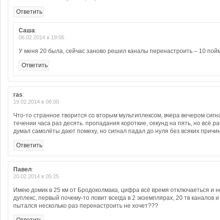
Ответить
Саша
:
06.02.2014 в 19:06
У меня 20 была, сейчас заново решил каналы перенастроить – 10 пой
Ответить
ras
:
19.02.2014 в 08:00
Что-то странное творится со вторым мультиплексом, вчера вечером сигн
течении часа раз десять. пропадания короткие, секунд на пять, но всё р
думал самолёты дают помеху, но сигнал падал до нуля без всяких причин
Ответить
Павел
:
20.02.2014 в 05:25
Имею домик в 25 км от Бродоколмака, цифра всё время отключаеться и н
дуплекс, первый почему-то ловит всегда в 2 экземплярах, 20 тв каналов и 
пытался несколько раз перенастроить не хочет???