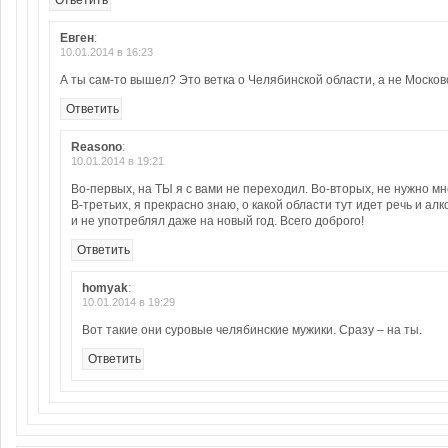
Ответить
Евген
:
10.01.2014 в 16:23
А ты сам-то вышел? Это ветка о Челябинской области, а не Московс
Ответить
Reasono
:
10.01.2014 в 19:21
Во-первых, на ТЫ я с вами не переходил. Во-вторых, не нужно мн
В-третьих, я прекрасно знаю, о какой области тут идет речь и ал
и не употреблял даже на новый год. Всего доброго!
Ответить
homyak
:
10.01.2014 в 19:29
Вот такие они суровые челябинские мужики. Сразу – на ты.
Ответить