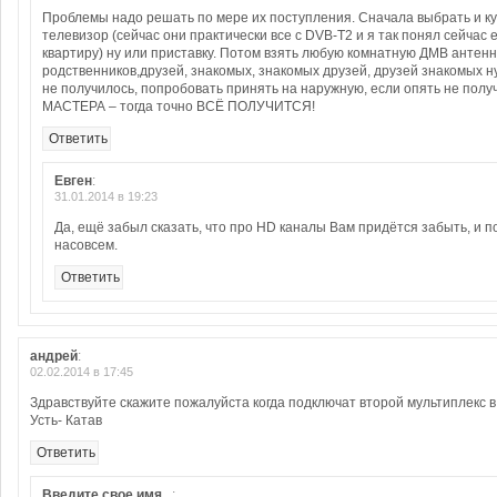
Проблемы надо решать по мере их поступления. Сначала выбрать и к
телевизор (сейчас они практически все с DVB-T2 и я так понял сейчас е
квартиру) ну или приставку. Потом взять любую комнатную ДМВ антенн
родственников,друзей, знакомых, знакомых друзей, друзей знакомых ну 
не получилось, попробовать принять на наружную, если опять не пол
МАСТЕРА – тогда точно ВСЁ ПОЛУЧИТСЯ!
Ответить
Евген
:
31.01.2014 в 19:23
Да, ещё забыл сказать, что про HD каналы Вам придётся забыть, и 
насовсем.
Ответить
андрей
:
02.02.2014 в 17:45
Здравствуйте скажите пожалуйста когда подключат второй мультиплекс в 
Усть- Катав
Ответить
Введите свое имя...
: