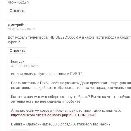
что-нибудь ?
Ответить
Дмитрий
:
31.01.2014 в 09:53
Вот модель телевизора, HD UE32D5000P. А в какой части города находит
курсе ?
Ответить
homyak
:
31.01.2014 в 10:16
старая модель. Нужна приставка с DVB-T2.
Брать антенны в DNS – себя не уважать. Даже приставки – еще куда ни 
но антенны – надо брать в обычных антенных конторах, всю жизнь ими
Кстати, а зачем вам вообще антенну-то брать? Вы же на что-то сейчас
антенна есть, на неё сначала и пробуйте.
А только если уж совсем никак не ловит, то типа таких комнатных:
http://locuscom.ru/catalog/index.php?SECTION_ID=8
Вышка – Орджоникидзе, 58 (Горсад). А этаж-то у вас какой?