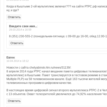
Когда в Кыштыме 2-ой мультиплекс включат??? на сайте РТРС.рф написан
ну, и где?
Ответить
Введите свое имя...
:
29.03.2014 в 16:59
8 (351) 230-555-2 (понедельник-пятница: с 09-00 до 16-00, обед 12.00-1
Ответить
Евген
:
10.04.2014 в 18:12
Новости с сайта chelyabinsk.rtrn.ru/news/31139/:
8 апреля 2014 года РТРС начал вещание пакета цифровых телеканалов 
мультиплекс) в Кыштыме. Пакет транслируется в тестовом режиме в ста
Multiple PLP) на 58 телевизионном канале. Ещё 163 тысячи жителей мог
телевизионных программ в цифровом качестве.
В настоящее время цифровой сигнал второго мультиплекса РТРС-2 в Че
с 13 объектов. Охват телезрителей увеличился до 74,92% населения Че
Ответить