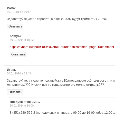
Рома
:
30.01.2014 в 10:17
Здравствуйте,хотел спросить,а ещё каналы будут кроме этих 20-ти?
Ответить
homyak
:
30.01.2014 в 10:22
https://dvbpro.ru/сроки-отключения-аналог-тв/comment-page-1#comment
Ответить
Игорь
:
30.01.2014 в 13:43
Здравствуйте, а скажите пожалуйста в Южноуральске всё таки есть или 
мультиплекс??? И если нет то когда можно его можно ожидать???
Ответить
Введите свое имя...
:
30.01.2014 в 14:00
8 (351) 230-555-2 (понедельник-пятница: с 09-00 до 16-00, обед 12.00-1