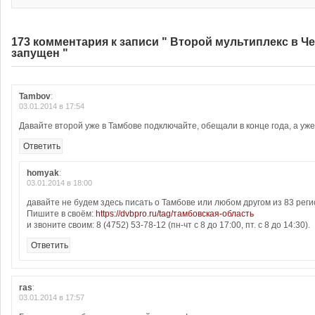
173 комментария к записи " Второй мультиплекс в Че
запущен "
Tambov
:
03.01.2014 в 17:54
Давайте второй уже в Тамбове подключайте, обещали в конце года, а уже
Ответить
homyak
:
03.01.2014 в 18:00
давайте не будем здесь писать о Тамбове или любом другом из 83 реги
Пишите в своём:
https://dvbpro.ru/tag/тамбовская-область
и звоните своим: 8 (4752) 53-78-12 (пн-чт с 8 до 17:00, пт. с 8 до 14:30).
Ответить
ras
:
03.01.2014 в 17:57